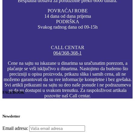
Besplatna dostava za porudžbine preko 6000 dinara.
POVRAĆAJ ROBE
14 dana od dana prijema
PODRŠKA
Svakog radnog dana od 09-15h
CALL CENTAR
064/368-368-1
Cene na sajtu su iskazane u dinarima sa uračunatim porezom, a
plaćanje se vrši isključivo u dinarima. Nastojimo da budemo što
precizniji u opisu proizvoda, prikazu slika i samih cena, ali ne
možemo garantovati da su sve informacije kompletne i bez grešaka.
Svi artikli prikazani na sajtu su deo naše ponude i ne podrazumeva
se da su dostupni u svakom trenutku. Za raspoloživost artikala
FACEBOOK
pozovite naš Call centar.
Newsletter
Email adresa: