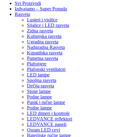
Svi Proizvodi
Izdvajamo – Super Ponuda
Rasveta
Lusteri i visilice
Sijalice i LED rasveta
Zidna rasveta
Kuhinjska rasveta
Ugradna rasveta
Nadgradna Rasveta
Kupatilska rasveta
Pametna rasveta
Plafonjere
Plafonski ventilatori
LED lampe
Spoljna rasveta
Dečija rasveta
Stone lampe
Podne lampe
Panik i ručne lampe
Podne lampe
LED dimeri i kontrole
LEDVANCE reflektori
LEDVANCE paneli
Osram LED cevi
Baterijske ručne lampe