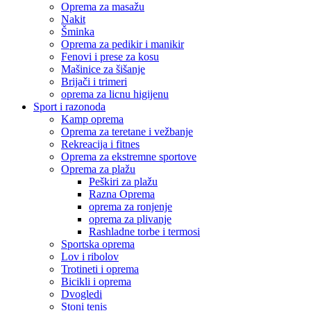
Oprema za masažu
Nakit
Šminka
Oprema za pedikir i manikir
Fenovi i prese za kosu
Mašinice za šišanje
Brijači i trimeri
oprema za licnu higijenu
Sport i razonoda
Kamp oprema
Oprema za teretane i vežbanje
Rekreacija i fitnes
Oprema za ekstremne sportove
Oprema za plažu
Peškiri za plažu
Razna Oprema
oprema za ronjenje
oprema za plivanje
Rashladne torbe i termosi
Sportska oprema
Lov i ribolov
Trotineti i oprema
Bicikli i oprema
Dvogledi
Stoni tenis