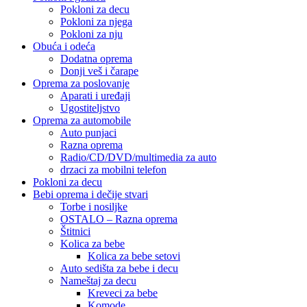
Pokloni za decu
Pokloni za njega
Pokloni za nju
Obuća i odeća
Dodatna oprema
Donji veš i čarape
Oprema za poslovanje
Aparati i uređaji
Ugostiteljstvo
Oprema za automobile
Auto punjaci
Razna oprema
Radio/CD/DVD/multimedia za auto
drzaci za mobilni telefon
Pokloni za decu
Bebi oprema i dečije stvari
Torbe i nosiljke
OSTALO – Razna oprema
Štitnici
Kolica za bebe
Kolica za bebe setovi
Auto sedišta za bebe i decu
Nameštaj za decu
Kreveci za bebe
Komode