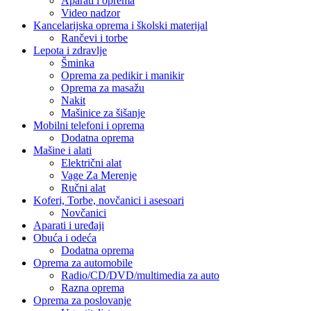
Aparati i oprema
Video nadzor
Kancelarijska oprema i školski materijal
Rančevi i torbe
Lepota i zdravlje
Šminka
Oprema za pedikir i manikir
Oprema za masažu
Nakit
Mašinice za šišanje
Mobilni telefoni i oprema
Dodatna oprema
Mašine i alati
Električni alat
Vage Za Merenje
Ručni alat
Koferi, Torbe, novčanici i asesoari
Novčanici
Aparati i uređaji
Obuća i odeća
Dodatna oprema
Oprema za automobile
Radio/CD/DVD/multimedia za auto
Razna oprema
Oprema za poslovanje