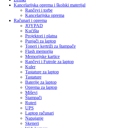
Kancelarijska oprema i školski materijal
Rančevi i torbe
Kancelarijska oprema
Računari i oprema
JOYPAD
Kućišta
Projektori i platna
Punjači za laptop
Toneri i kertriži za štampače
Flash memorija
Memorijske kartice
Rančevi i Futrole za laptop
Kuler
Tastature za laptop
Tastature
Baterije za laptop
Oprema za laptop
Miševi
Štampači
Ruteri
UPS
Laptop računari
Napajanje
Skeneri