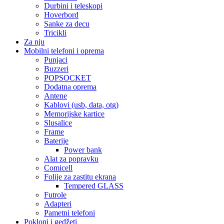
Durbini i teleskopi
Hoverbord
Sanke za decu
Tricikli
Za nju
Mobilni telefoni i oprema
Punjaci
Buzzeri
POPSOCKET
Dodatna oprema
Antene
Kablovi (usb, data, otg)
Memorijske kartice
Slusalice
Frame
Baterije
Power bank
Alat za popravku
Comicell
Folije za zastitu ekrana
Tempered GLASS
Futrole
Adapteri
Pametni telefoni
Pokloni i gedžeti