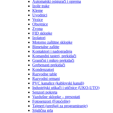
Automatski osigurači i oprema
Izolir trake
Kleme
Uvodnici
Vezice
Obujmice
Zvona
FID sklopke
Izolatori
Motorno zaštitne sklopke
Bimetalne zaštite
Kontaktori i nadogradnja
Komandni tasteri, prekidači
Granični i mikro prekidači
Grebenasti prekidači
Kondenzatori
Razvodne table
Razvodni ormani
PVC kanalice (kablovski kanali)
Industrijski utikači i utičnice (UKO-UTO)
Senzori pokreta
Vazdušne sklopke – presostati
Fotosenzori (Fotoćelije)
Tajmeri (uredjaji za programiranje)
Sijalična grla