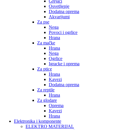
Grejači
Osvetljenje
Dodatna oprema
Akvarijumi
Za pse
Nega
Povoci i ogrlice
Hrana
Za mačke
Hrana
Nega
Ogrlice
Igracke i oprema
Za ptice
Hrana
Kavezi
Dodatna oprema
Za reptile
Hrana
Za glodare
Oprema
Kavezi
Hrana
Elektronika i komponente
ELEKTRO MATERIJAL