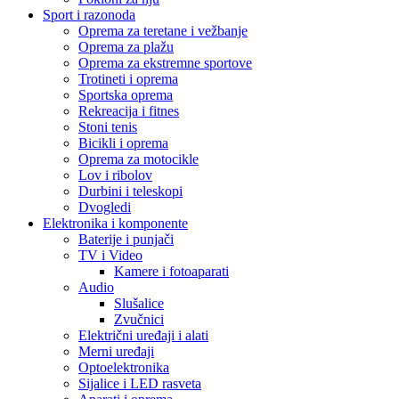
Sport i razonoda
Oprema za teretane i vežbanje
Oprema za plažu
Oprema za ekstremne sportove
Trotineti i oprema
Sportska oprema
Rekreacija i fitnes
Stoni tenis
Bicikli i oprema
Oprema za motocikle
Lov i ribolov
Durbini i teleskopi
Dvogledi
Elektronika i komponente
Baterije i punjači
TV i Video
Kamere i fotoaparati
Audio
Slušalice
Zvučnici
Električni uređaji i alati
Merni uređaji
Optoelektronika
Sijalice i LED rasveta