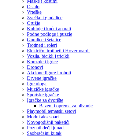
Maske i kostimi
Ostalo
Vrteške
Zvečke i glodalice
Oružje
Kuhinje i kućni aparati
Podne podloge i puzzle
Guralice i šetalice
Trotineti i roleri
Električni trotineti i Hoverboardi
Vozila, bicikli i tricikli
Konzole i igrice
Dronovi
Akcione figure i roboti
Drvene igračke
Igre uloga
Muzičke igračke
Sportske igračke
‎Igračke za dvorište
Bazeni i oprema za plivanje
Playmobil tematski setovi
Modni aksesoari
Novogodišnji paketići
Poznati dečji junaci
Saobraćajni kutak