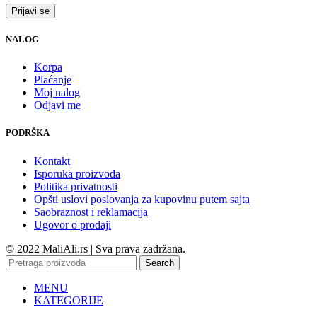
NALOG
Korpa
Plaćanje
Moj nalog
Odjavi me
PODRŠKA
Kontakt
Isporuka proizvoda
Politika privatnosti
Opšti uslovi poslovanja za kupovinu putem sajta
Saobraznost i reklamacija
Ugovor o prodaji
© 2022 MaliAli.rs | Sva prava zadržana.
Search
MENU
KATEGORIJE