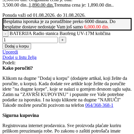
3,500.00 din..
1,890.00
din.
Trenutna cena je: 1,890.00 din..
Ponuda važi od 01.08.2026. do 31.08.2026.
Besplatna isporuka je za porudžbine preko 6000 dinara. Do
besplatne dostave nedostaje Vam još samo
6,000.00
din.
BATERIJA Radio stanica Baofeng UV-17M količina
Dodaj u korpu
Uporedi
Dodaj u listu želja
Podeli:
Kako poručiti?
Klikom na dugme "Dodaj u korpu" (dodajete artikal, koji želite da
poručite, u korpu). Kada dodate sve artikle koje želite da poručite
idete "na dugme korpe", koje se nalazi u gornjem desnom uglu sajta.
Zatim na "ZAVRŠI KUPOVINU" i popunite sve Vaše potrebne
podatke za isporuku. I na kraju kliknete na dugme "NARUČI"
Takođe možete poručiti pozivom na telefon
064/368-368-1
Sigurna kupovina
Registrovana internet prodavnica. Sve proizvoda plaćate kuriru
prilikom preuzimanja robe. Po zakonu o zaštiti potrošača imate