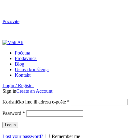
Tel. Podrška | Pon-Pet od 9 do 15h | 064/368-368-1
Pozovite
Tel. Podrška | Pon-Pet od 9 do 17h | 064/368-368-1
Početna
Prodavnica
Blog
Uslovi korišćenja
Kontakt
Login / Register
Sign in
Create an Account
Korisničko ime ili adresa e-pošte
*
Password
*
Log in
Lost your password?
Remember me