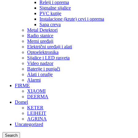
Releji i oprema
Signalne sijalice
PVC kutije
Instalacione (krute) cevi i oprema
Sapa creva
Metal Detektori
Radio stanice
Merni uređaji
Električni uređaji i alati
Optoelektronika
Sijalice i LED rasveta
Video nadzor
Baterije i punjači
Alati i orudje
Alarmi
FIRME
XIAOMI
DEERMA
Domel
KETER
LEIHEIT
AGRINA
Uncategorized
Search