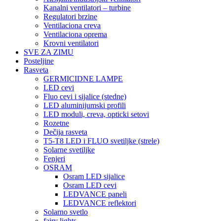
Kanalni ventilatori – turbine
Regulatori brzine
Ventilaciona creva
Ventilaciona oprema
Krovni ventilatori
SVE ZA ZIMU
Posteljine
Rasveta
GERMICIDNE LAMPE
LED cevi
Fluo cevi i sijalice (stedne)
LED aluminijumski profili
LED moduli, creva, opticki setovi
Rozetne
Dečija rasveta
T5-T8 LED i FLUO svetiljke (strele)
Solarne svetiljke
Fenjeri
OSRAM
Osram LED sijalice
Osram LED cevi
LEDVANCE paneli
LEDVANCE reflektori
Solarno svetlo
fairy lights