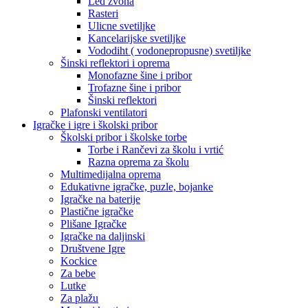
Led zvona
Rasteri
Ulicne svetiljke
Kancelarijske svetiljke
Vododiht ( vodonepropusne) svetiljke
Šinski reflektori i oprema
Monofazne šine i pribor
Trofazne šine i pribor
Šinski reflektori
Plafonski ventilatori
Igračke i igre i školski pribor
Školski pribor i školske torbe
Torbe i Rančevi za školu i vrtić
Razna oprema za školu
Multimedijalna oprema
Edukativne igračke, puzle, bojanke
Igračke na baterije
Plastične igračke
Plišane Igračke
Igračke na daljinski
Društvene Igre
Kockice
Za bebe
Lutke
Za plažu