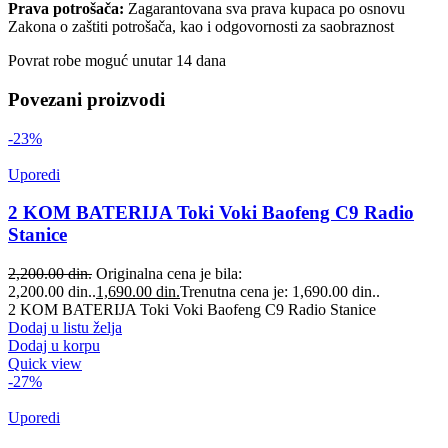
Prava potrošača:
Zagarantovana sva prava kupaca po osnovu
Zakona o zaštiti potrošača, kao i odgovornosti za saobraznost
Povrat robe moguć unutar 14 dana
Povezani proizvodi
-23%
Uporedi
2 KOM BATERIJA Toki Voki Baofeng C9 Radio
Stanice
2,200.00
din.
Originalna cena je bila:
2,200.00 din..
1,690.00
din.
Trenutna cena je: 1,690.00 din..
2 KOM BATERIJA Toki Voki Baofeng C9 Radio Stanice
Dodaj u listu želja
Dodaj u korpu
Quick view
-27%
Uporedi