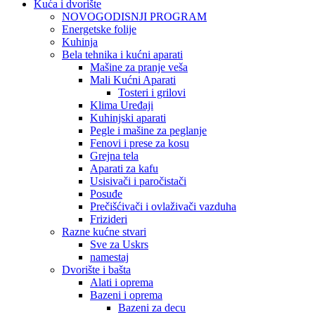
Kuća i dvorište
NOVOGODISNJI PROGRAM
Energetske folije
Kuhinja
Bela tehnika i kućni aparati
Mašine za pranje veša
Mali Kućni Aparati
Tosteri i grilovi
Klima Uređaji
Kuhinjski aparati
Pegle i mašine za peglanje
Fenovi i prese za kosu
Grejna tela
Aparati za kafu
Usisivači i paročistači
Posuđe
Prečišćivači i ovlaživači vazduha
Frizideri
Razne kućne stvari
Sve za Uskrs
namestaj
Dvorište i bašta
Alati i oprema
Bazeni i oprema
Bazeni za decu