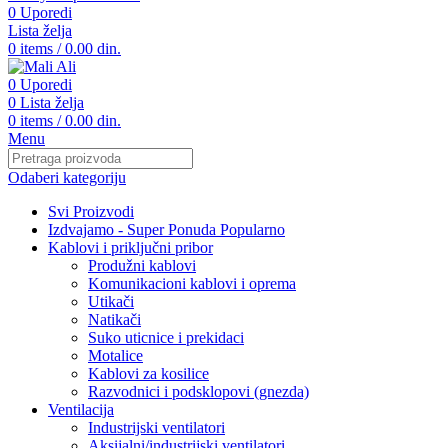
0
Uporedi
Lista želja
0
items
/
0.00
din.
0
Uporedi
0
Lista želja
0
items
/
0.00
din.
Menu
Odaberi kategoriju
Svi Proizvodi
Izdvajamo - Super Ponuda
Popularno
Kablovi i priključni pribor
Produžni kablovi
Komunikacioni kablovi i oprema
Utikači
Natikači
Suko uticnice i prekidaci
Motalice
Kablovi za kosilice
Razvodnici i podsklopovi (gnezda)
Ventilacija
Industrijski ventilatori
Aksijalni/industrijski ventilatori