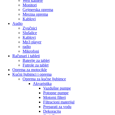
Web kamere
Monitori
Gejmerska oprema
Mrezna oprema
Kablovi
Audio
Zvučnici
Slušalice
Kablovi
Mp3 player
radio
Mikrofoni
Računari i tableti
Baterije za tablet
Futrole za tablet
Oprema za motocikle
Kućni ljubimci i oprema
Oprema za kućne ljubimce
Akvaristika
Vazdušne pumpe
Potopne pumpe
Motorni filteri
Filtracioni materijal
Preparati za vodu
Dekoracija