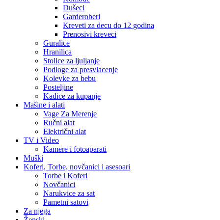
Dušeci
Garderoberi
Kreveti za decu do 12 godina
Prenosivi kreveci
Guralice
Hranilica
Stolice za ljuljanje
Podloge za presvlacenje
Kolevke za bebu
Posteljine
Kadice za kupanje
Mašine i alati
Vage Za Merenje
Ručni alat
Električni alat
TV i Video
Kamere i fotoaparati
Muški
Koferi, Torbe, novčanici i asesoari
Torbe i Koferi
Novčanici
Narukvice za sat
Pametni satovi
Za njega
Ženski