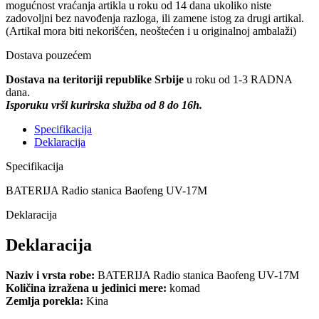
mogućnost vraćanja artikla u roku od 14 dana ukoliko niste
zadovoljni bez navođenja razloga, ili zamene istog za drugi artikal.
(Artikal mora biti nekorišćen, neoštećen i u originalnoj ambalaži)
Dostava pouzećem
Dostava na teritoriji republike Srbije
u roku od 1-3 RADNA
dana.
Isporuku vrši kurirska služba od 8 do 16h.
Specifikacija
Deklaracija
Specifikacija
BATERIJA Radio stanica Baofeng UV-17M
Deklaracija
Deklaracija
Naziv i vrsta robe:
BATERIJA Radio stanica Baofeng UV-17M
Količina izražena u jedinici mere:
komad
Zemlja porekla:
Kina