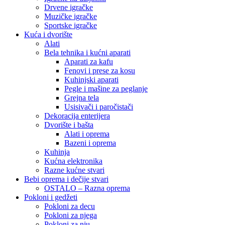
Drvene igračke
Muzičke igračke
Sportske igračke
Kuća i dvorište
Alati
Bela tehnika i kućni aparati
Aparati za kafu
Fenovi i prese za kosu
Kuhinjski aparati
Pegle i mašine za peglanje
Grejna tela
Usisivači i paročistači
Dekoracija enterijera
Dvorište i bašta
Alati i oprema
Bazeni i oprema
Kuhinja
Kućna elektronika
Razne kućne stvari
Bebi oprema i dečije stvari
OSTALO – Razna oprema
Pokloni i gedžeti
Pokloni za decu
Pokloni za njega
Pokloni za nju