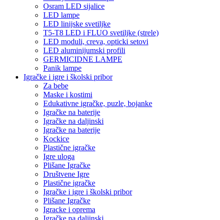
Osram LED sijalice
LED lampe
LED linijske svetiljke
T5-T8 LED i FLUO svetiljke (strele)
LED moduli, creva, opticki setovi
LED aluminijumski profili
GERMICIDNE LAMPE
Panik lampe
Igračke i igre i školski pribor
Za bebe
Maske i kostimi
Edukativne igračke, puzle, bojanke
Igračke na baterije
Igračke na daljinski
Igračke na baterije
Kockice
Plastične igračke
Igre uloga
Plišane Igračke
Društvene Igre
Plastične igračke
Igračke i igre i školski pribor
Plišane Igračke
Igracke i oprema
Igračke na daljinski