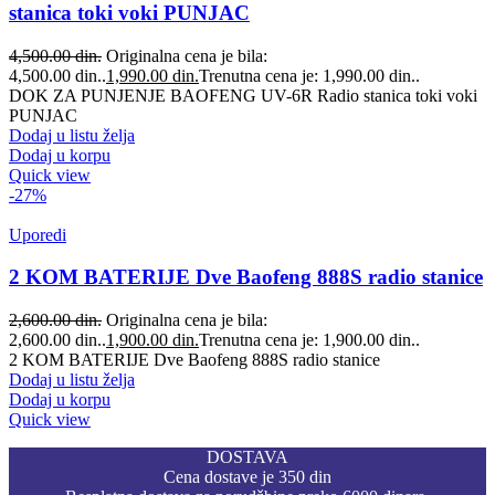
stanica toki voki PUNJAC
4,500.00
din.
Originalna cena je bila:
4,500.00 din..
1,990.00
din.
Trenutna cena je: 1,990.00 din..
DOK ZA PUNJENJE BAOFENG UV-6R Radio stanica toki voki
PUNJAC
Dodaj u listu želja
Dodaj u korpu
Quick view
-27%
Uporedi
2 KOM BATERIJE Dve Baofeng 888S radio stanice
2,600.00
din.
Originalna cena je bila:
2,600.00 din..
1,900.00
din.
Trenutna cena je: 1,900.00 din..
2 KOM BATERIJE Dve Baofeng 888S radio stanice
Dodaj u listu želja
Dodaj u korpu
Quick view
DOSTAVA
Cena dostave je 350 din