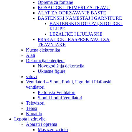
Oprema za fontane
KOSACICE I TRIMERI ZA TRAVU
ALAT ZA ODRZAVANJE BASTE
BASTENSKI NAMESTAJ I GARNITURE
BASTENSKI STOLOVI, STOLICE I
KLUPE
LEZALJKE I LJULJASKE
PRSKALICE I RASPRSKIVACI ZA
TRAVNJAKE
Kućna elektronika
Alati
Dekoracija enterijera
Novogodišnja dekoracija
Ukrasne figure
satovi
Ventilatori – Stoni, Podni, Ugradni i Plafonski
ventilatori
Plafonski Ventilatori
Stoni i Podni Ventilatori
Televizori
Tepisi
Kupatilo
Lepota i zdravlje
Aparati i oprema
Masazeri za telo