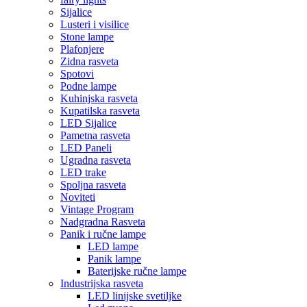
Sijalice
Lusteri i visilice
Stone lampe
Plafonjere
Zidna rasveta
Spotovi
Podne lampe
Kuhinjska rasveta
Kupatilska rasveta
LED Sijalice
Pametna rasveta
LED Paneli
Ugradna rasveta
LED trake
Spoljna rasveta
Noviteti
Vintage Program
Nadgradna Rasveta
Panik i ručne lampe
LED lampe
Panik lampe
Baterijske ručne lampe
Industrijska rasveta
LED linijske svetiljke