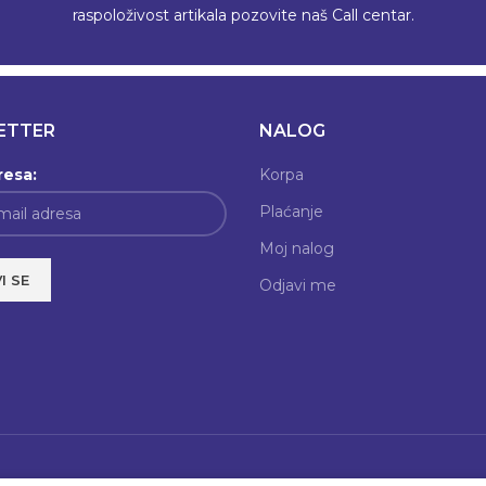
raspoloživost artikala pozovite naš Call centar.
ETTER
NALOG
resa:
Korpa
Plaćanje
Moj nalog
Odjavi me