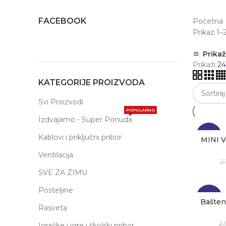
FACEBOOK
Početna
Prikaz 1–
Prikaži
Prikaži
2
KATEGORIJE PROIZVODA
Svi Proizvodi
POPULARNO
Izdvajamo - Super Ponuda
-15%
Kablovi i priključni pribor
MINI 
Ventilacija
2
SVE ZA ZIMU
Posteljine
-33%
Bašten
Rasveta
2
Igračke i igre i školski pribor