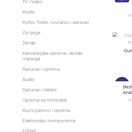
TV i Video
Muški
2
Koferi, Torbe, novčanici i asesoari
Za njega
Ženski
Gum
Kancelarijska oprema i školski
materijal
Računari i oprema
Audio
-19%
Beži
Računari i tableti
Andr
Oprema za motocikle
2
Kućni ljubimci i oprema
Elektronika i komponente
FIRME