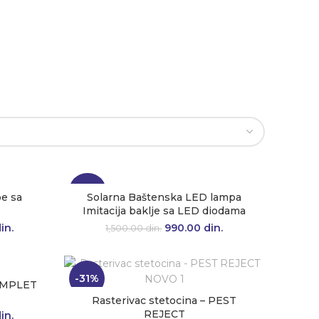
-34%
e sa
Solarna Baštenska LED lampa
a
Imitacija baklje sa LED diodama
a cena je
in.
Trenutna
990.00
Originalna cena je
din.
Trenutna
1,500.00
din.
0.00 din..
cena je:
bila: 1,500.00 din..
cena je:
2,490.00 din..
990.00 din..
-31%
KOMPLET
Rasterivac stetocina – PEST
REJECT
a cena je
in.
Trenutna