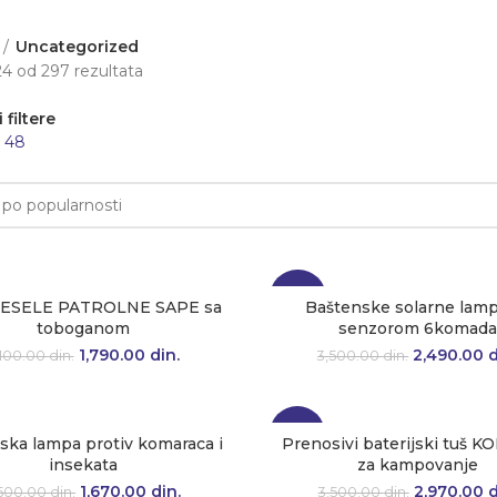
Uncategorized
24 od 297 rezultata
Sortirano po popularnosti
 filtere
4
48
-29%
VESELE PATROLNE SAPE sa
Baštenske solarne lamp
toboganom
senzorom 6komad
1,790.00
Originalna cena je
din.
Trenutna
2,490.00
Originaln
d
,100.00
din.
3,500.00
din.
bila: 2,100.00 din..
cena je:
bila: 3,50
1,790.00 din..
-15%
ska lampa protiv komaraca i
Prenosivi baterijski tuš 
insekata
za kampovanje
1,670.00
Originalna cena je
din.
Trenutna
2,970.00
Originaln
d
,500.00
din.
3,500.00
din.