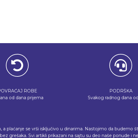
POVRAĆAJ ROBE
PODRŠKA
dana od dana prijema
Svakog radnog dana od
plaćanje se vrši isključivo u dinarima. Nastojimo da budemo što p
ez grešaka. Svi artikli prikazani na sajtu su deo naše ponude i