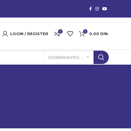
0
0
LOGIN / REGISTER
0.00
DIN.
ODABERI KATEGORIJU