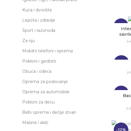
Kuća i dvorište
Lepota i zdravlje
-18%
Inte
Sport i razonoda
savrš
Za nju
3,
Mobilni telefoni i oprema
Pokloni i gedžeti
-24%
Obuća i odeća
2
Oprema za poslovanje
Oprema za automobile
-29%
Bas
Pokloni za decu
3,
Bebi oprema i dečije stvari
Mašine i alati
-12%