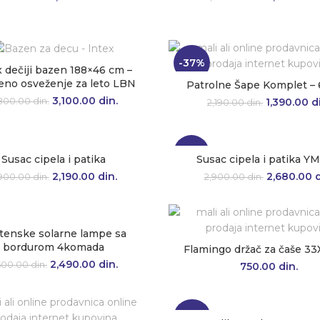
bila: 2,500.00 din..
cena je:
bila: 3,50
1,670.00 din..
-37%
x dečiji bazen 188×46 cm –
eno osveženje za leto LBN
Patrolne Šape Komplet – 
3,100.00
Originalna cena je
din.
Trenutna
1,390.00
Originaln
d
800.00
din.
2,190.00
din.
bila: 3,800.00 din..
cena je:
bila: 2,19
3,100.00 din..
-8%
Susac cipela i patika
Susac cipela i patika Y
2,190.00
Originalna cena je
din.
Trenutna
2,680.00
Originaln
d
,900.00
din.
2,900.00
din.
bila: 2,900.00 din..
cena je:
bila: 2,90
2,190.00 din..
tenske solarne lampe sa
bordurom 4komada
Flamingo držač za čaše 3
2,490.00
Originalna cena je
din.
Trenutna
500.00
din.
750.00
din.
bila: 3,500.00 din..
cena je:
2,490.00 din..
-38%