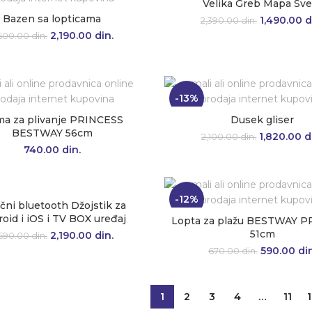
Velika Greb Mapa Sve
Bazen sa lopticama
1,490.00
Originaln
d
2,390.00
din.
RASPRODATO
bila: 2,39
2,190.00
Originalna cena je
din.
Trenutna
,500.00
din.
bila: 2,500.00 din..
cena je:
2,190.00 din..
-13%
a za plivanje PRINCESS
Dusek gliser
BESTWAY 56cm
1,820.00
Originaln
d
2,100.00
din.
bila: 2,10
740.00
din.
-12%
čni bluetooth Džojstik za
oid i iOS i TV BOX uređaj
Lopta za plažu BESTWAY 
51cm
2,190.00
Originalna cena je
din.
Trenutna
,690.00
din.
bila: 2,690.00 din..
cena je:
590.00
Originaln
din
670.00
din.
2,190.00 din..
bila: 670
1
2
3
4
…
11