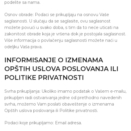
podelite sa nama.
Osnov obrade: Podaci se prikupljaju na osnovu Vaše
saglasnosti. U slučaju da se saglasite, ovu saglasnost
možete povući u svako doba, s tim da to neće uticati na
zakonitost obrade koja je vršena dok je postojala saglasnost.
Više informacija o povlačenju saglasnosti možete naći u
odeljku Vaša prava.
INFORMISANJE O IZMENAMA
OPŠTIH USLOVA POSLOVANJA ILI
POLITIKE PRIVATNOSTI
Svrha prikupljanja: Ukoliko imamo podatak o Vašem e-mailu,
prikupljen radi ostvarivanja jedne od prethodno navedenih
svrha, možemo Vam poslati obaveštenje o izmenama
Opštih uslova poslovanja ili Politike privatnosti.
Podaci koje prikupljamo: Email adresa.