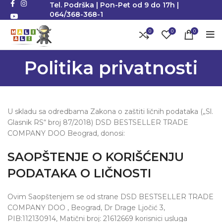
Tel. Podrška | Pon-Pet od 9 do 17h |
064/368-368-1
0
0
0
Politika privatnosti
U skladu sa odredbama Zakona o zaštiti ličnih podataka („Sl.
Glasnik RS“ broj 87/2018) DSD BESTSELLER TRADE
COMPANY DOO Beograd, donosi:
SAOPŠTENJE O KORIŠĆENJU
PODATAKA O LIČNOSTI
Ovim Saopštenjem se od strane DSD BESTSELLER TRADE
COMPANY DOO , Beograd, Dr Drage Ljočić 3,
PIB:112130914, Matični broj: 21612669 korisnici usluga