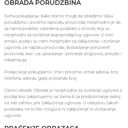
OBRADA PORUDŽBINA
Svrha prikupljanja: Kako bismo mogli da obradimo Vašu
porudžbinu i izvršimo isporuku proizvoda, neophodno je da
sa nama podelite određene podatke o ličnosti, koji su
neophodni za izvršenje kupoprodajnog ugovora. U tom
smislu, podaci su nam neophodni za zaključenje i izvršenje
ugovora, za naplatu proizvoda, dostavljanje poručenih
proizvoda, kao i za upravljanje i primanje prigovora, pritužbi i
reklamacija.
Podaci koje prikupljamo: Ime i prezime, email adresa, broj
telefona, adresa, grad, poštanski broj.
Osnov obrade: Obrada je neophodna za izvršenje ugovora o
prodaji koji zaključujemo sa Vama ili za preduzimanje radnji,
na Vaš zahtev, pre zaključenja ugovora. U odsustvu takvih
podataka, ne bi bilo moguće ni zaključenje ni izvršavanje
ugovora.