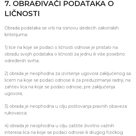
7. OBRAĐIVAČI PODATAKA O
LIČNOSTI
Obrada podataka se vrši na osnovu sledećih zakonskih
kriterijuma:
1) lice na koje se podaci o ličnosti odnose je pristalo na
obradu svojih podataka o ličnosti za jednu ili više posebno
određenih svrha;
2) obrada je neophodna za izvršenje ugovora zaključenog sa
licem na koje se podaci odnose ili za preduzimanje radnji, na
zahtev lica na koje se podaci odnose, pre zaključenja
ugovora;
3) obrada je neophodna u cilju poštovanja pravnih obaveza
rukovaoca;
4) obrada je neophodna u cilju zaštite životno važnih
interesa lica na koje se podaci odnose ili drugog fizičkog