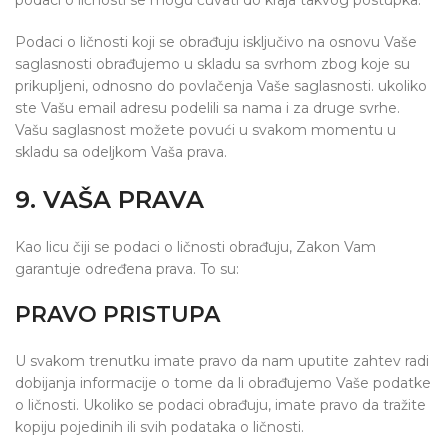
podaci o ličnosti se mogu čuvati do kraja takvog postupka.
Podaci o ličnosti koji se obrađuju isključivo na osnovu Vaše
saglasnosti obrađujemo u skladu sa svrhom zbog koje su
prikupljeni, odnosno do povlačenja Vaše saglasnosti. ukoliko
ste Vašu email adresu podelili sa nama i za druge svrhe.
Vašu saglasnost možete povući u svakom momentu u
skladu sa odeljkom Vaša prava.
9. VAŠA PRAVA
Kao licu čiji se podaci o ličnosti obrađuju, Zakon Vam
garantuje određena prava. To su:
PRAVO PRISTUPA
U svakom trenutku imate pravo da nam uputite zahtev radi
dobijanja informacije o tome da li obrađujemo Vaše podatke
o ličnosti. Ukoliko se podaci obrađuju, imate pravo da tražite
kopiju pojedinih ili svih podataka o ličnosti.