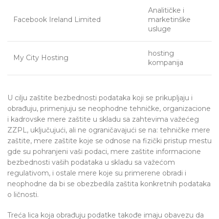
Analitičke i
Facebook Ireland Limited
marketinške
usluge
hosting
My City Hosting
kompanija
U cilju zaštite bezbednosti podataka koji se prikupljaju i
obrađuju, primenjuju se neophodne tehničke, organizacione
i kadrovske mere zaštite u skladu sa zahtevima važećeg
ZZPL, uključujući, ali ne ograničavajući se na: tehničke mere
zaštite, mere zaštite koje se odnose na fizički pristup mestu
gde su pohranjeni vaši podaci, mere zaštite informacione
bezbednosti vaših podataka u skladu sa važećom
regulativom, i ostale mere koje su primerene obradi i
neophodne da bi se obezbedila zaštita konkretnih podataka
o ličnosti.
Treća lica koja obrađuju podatke takođe imaju obavezu da