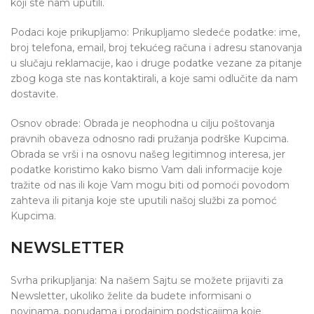
koji ste nam uputili.
Podaci koje prikupljamo: Prikupljamo sledeće podatke: ime,
broj telefona, email, broj tekućeg računa i adresu stanovanja
u slučaju reklamacije, kao i druge podatke vezane za pitanje
zbog koga ste nas kontaktirali, a koje sami odlučite da nam
dostavite.
Osnov obrade: Obrada je neophodna u cilju poštovanja
pravnih obaveza odnosno radi pružanja podrške Kupcima.
Obrada se vrši i na osnovu našeg legitimnog interesa, jer
podatke koristimo kako bismo Vam dali informacije koje
tražite od nas ili koje Vam mogu biti od pomoći povodom
zahteva ili pitanja koje ste uputili našoj službi za pomoć
Kupcima.
NEWSLETTER
Svrha prikupljanja: Na našem Sajtu se možete prijaviti za
Newsletter, ukoliko želite da budete informisani o
novinama, ponudama i prodajnim podsticajima koje