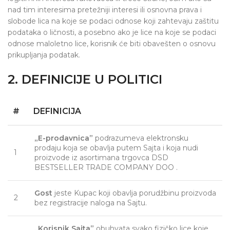
nad tim interesima pretežniji interesi ili osnovna prava i
slobode lica na koje se podaci odnose koji zahtevaju zaštitu
podataka o ličnosti, a posebno ako je lice na koje se podaci
odnose maloletno lice, korisnik će biti obavešten o osnovu
prikupljanja podatak.
2. DEFINICIJE U POLITICI
#
DEFINICIJA
„E-prodavnica”
podrazumeva elektronsku
prodaju koja se obavlja putem Sajta i koja nudi
1
proizvode iz asortimana trgovca DSD
BESTSELLER TRADE COMPANY DOO .
Gost
jeste Kupac koji obavlja porudžbinu proizvoda
2
bez registracije naloga na Sajtu.
„Korisnik Sajta”
obuhvata svako fizičko lice koje