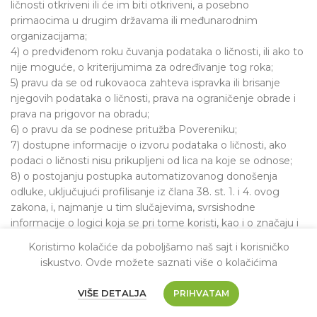
ličnosti otkriveni ili će im biti otkriveni, a posebno
primaocima u drugim državama ili međunarodnim
organizacijama;
4) o predviđenom roku čuvanja podataka o ličnosti, ili ako to
nije moguće, o kriterijumima za određivanje tog roka;
5) pravu da se od rukovaoca zahteva ispravka ili brisanje
njegovih podataka o ličnosti, prava na ograničenje obrade i
prava na prigovor na obradu;
6) o pravu da se podnese pritužba Povereniku;
7) dostupne informacije o izvoru podataka o ličnosti, ako
podaci o ličnosti nisu prikupljeni od lica na koje se odnose;
8) o postojanju postupka automatizovanog donošenja
odluke, uključujući profilisanje iz člana 38. st. 1. i 4. ovog
zakona, i, najmanje u tim slučajevima, svrsishodne
informacije o logici koja se pri tome koristi, kao i o značaju i
očekivanim posledicama te obrade po lice na koje se podaci
Koristimo kolačiće da poboljšamo naš sajt i korisničko
odnose.
iskustvo. Ovde možete saznati više o kolačićima
PRAVO NA ISPRAVKU
VIŠE DETALJA
PRIHVATAM