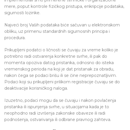
implementirali smo primerene tehničke i organizacione
mere, poput kontrole fizičkog pristupa, enkripcije podataka,
sigurnosti lozinke.
Najveći broj Vaših podataka biće sačuvan u elektronskom
obliku, uz primenu standardnih sigurnosnih principa i
procedura.
Prikupljeni podatci o ličnosti se čuvaju za vreme koliko je
potrebno radi ostvarenja konkretne svrhe, ili pak do
momenta opoziva datog pristanka, odnosno do isteka
vremenskog perioda na koji je dat pristanak za obradu,
nakon čega se podaci brišu ili se čine neprepoznatljivim.
Podaci koji su prikupljeni prilikom registracije čuvaju se do
deaktivacije korisničkog naloga.
Izuzetno, podaci mogu da se čuvaju i nakon povlačenja
pristanka ili ispunjenja svrhe, u situacijama kada je to
neophodno radi izvršenja zakonske obaveze ili radi
podnošenja, ostvarivanja ili odbrane pravnog zahteva.