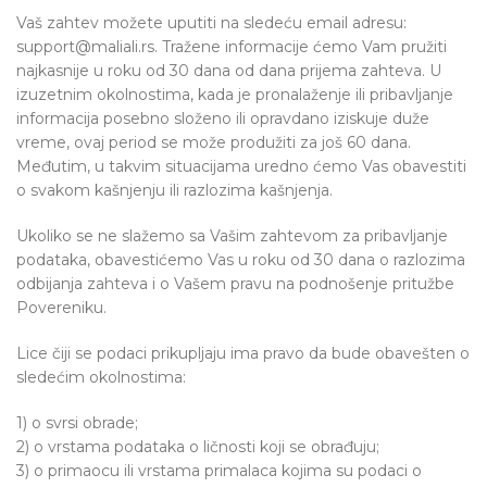
Vaš zahtev možete uputiti na sledeću email adresu:
support@maliali.rs. Tražene informacije ćemo Vam pružiti
najkasnije u roku od 30 dana od dana prijema zahteva. U
izuzetnim okolnostima, kada je pronalaženje ili pribavljanje
informacija posebno složeno ili opravdano iziskuje duže
vreme, ovaj period se može produžiti za još 60 dana.
Međutim, u takvim situacijama uredno ćemo Vas obavestiti
o svakom kašnjenju ili razlozima kašnjenja.
Ukoliko se ne slažemo sa Vašim zahtevom za pribavljanje
podataka, obavestićemo Vas u roku od 30 dana o razlozima
odbijanja zahteva i o Vašem pravu na podnošenje pritužbe
Povereniku.
Lice čiji se podaci prikupljaju ima pravo da bude obavešten o
sledećim okolnostima:
1) o svrsi obrade;
2) o vrstama podataka o ličnosti koji se obrađuju;
3) o primaocu ili vrstama primalaca kojima su podaci o