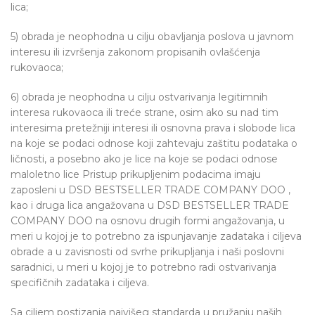
lica;
5) obrada je neophodna u cilju obavljanja poslova u javnom
interesu ili izvršenja zakonom propisanih ovlašćenja
rukovaoca;
6) obrada je neophodna u cilju ostvarivanja legitimnih
interesa rukovaoca ili treće strane, osim ako su nad tim
interesima pretežniji interesi ili osnovna prava i slobode lica
na koje se podaci odnose koji zahtevaju zaštitu podataka o
ličnosti, a posebno ako je lice na koje se podaci odnose
maloletno lice Pristup prikupljenim podacima imaju
zaposleni u DSD BESTSELLER TRADE COMPANY DOO ,
kao i druga lica angažovana u DSD BESTSELLER TRADE
COMPANY DOO na osnovu drugih formi angažovanja, u
meri u kojoj je to potrebno za ispunjavanje zadataka i ciljeva
obrade a u zavisnosti od svrhe prikupljanja i naši poslovni
saradnici, u meri u kojoj je to potrebno radi ostvarivanja
specifičnih zadataka i ciljeva.
Sa ciljem postizanja najvišeg standarda u pružanju naših