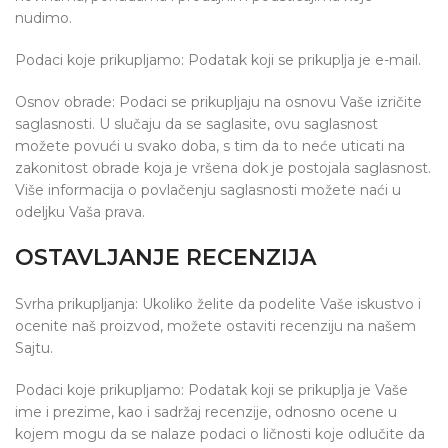
nudimo.
Podaci koje prikupljamo: Podatak koji se prikuplja je e-mail.
Osnov obrade: Podaci se prikupljaju na osnovu Vaše izričite
saglasnosti. U slučaju da se saglasite, ovu saglasnost
možete povući u svako doba, s tim da to neće uticati na
zakonitost obrade koja je vršena dok je postojala saglasnost.
Više informacija o povlačenju saglasnosti možete naći u
odeljku Vaša prava.
OSTAVLJANJE RECENZIJA
Svrha prikupljanja: Ukoliko želite da podelite Vaše iskustvo i
ocenite naš proizvod, možete ostaviti recenziju na našem
Sajtu.
Podaci koje prikupljamo: Podatak koji se prikuplja je Vaše
ime i prezime, kao i sadržaj recenzije, odnosno ocene u
kojem mogu da se nalaze podaci o ličnosti koje odlučite da