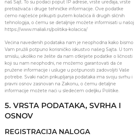
naš Sajt. To su podaci poput IP adrese, vrste uređaja, vrste
pretraživača i druge tehničke informacije. Ove podatke
ćemo najčešće prikupiti putem kolačića ili drugih sličnih
tehnologija, o čemu se detaljnije možete informisati u našoj
https://www.maliali.rs/politika-kolacica/
Većina navedenih podataka nam je neophodna kako bismo
Vam pružili potpuno korisničko iskustvo našeg Sajta. U tom
smislu, ukoliko ne želite da nam otkrijete podatke o ličnosti
koji su nam neophodni, ne možemo garantovati da će
pružene informacije i usluge u potpunosti zadovoljiti Vaše
potrebe. Svaki način prikupljanja podataka ima svoju svrhu i
pravni osnov zasnovan na Zakonu, o čemu detaljne
informacije možete naći u sledećem odeljku Politike.
5. VRSTA PODATAKA, SVRHA I
OSNOV
REGISTRACIJA NALOGA