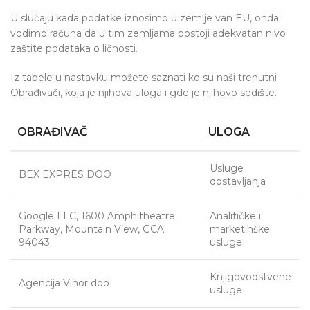
U slučaju kada podatke iznosimo u zemlje van EU, onda
vodimo računa da u tim zemljama postoji adekvatan nivo
zaštite podataka o ličnosti.
Iz tabele u nastavku možete saznati ko su naši trenutni
Obrađivači, koja je njihova uloga i gde je njihovo sedište.
OBRAĐIVAČ
ULOGA
Usluge
BEX EXPRES DOO
dostavljanja
Google LLC, 1600 Amphitheatre
Analitičke i
Parkway, Mountain View, GCA
marketinške
94043
usluge
Knjigovodstvene
Agencija Vihor doo
usluge