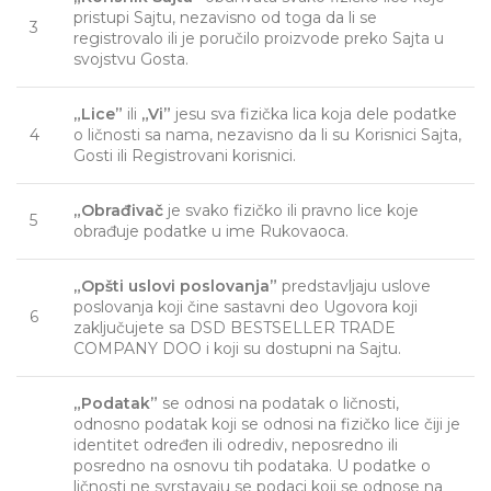
pristupi Sajtu, nezavisno od toga da li se
3
registrovalo ili je poručilo proizvode preko Sajta u
svojstvu Gosta.
„Lice”
ili
„Vi”
jesu sva fizička lica koja dele podatke
4
o ličnosti sa nama, nezavisno da li su Korisnici Sajta,
Gosti ili Registrovani korisnici.
„Obrađivač
je svako fizičko ili pravno lice koje
5
obrađuje podatke u ime Rukovaoca.
„Opšti uslovi poslovanja”
predstavljaju uslove
poslovanja koji čine sastavni deo Ugovora koji
6
zaključujete sa DSD BESTSELLER TRADE
COMPANY DOO i koji su dostupni na Sajtu.
„Podatak”
se odnosi na podatak o ličnosti,
odnosno podatak koji se odnosi na fizičko lice čiji je
identitet određen ili odrediv, neposredno ili
posredno na osnovu tih podataka. U podatke o
ličnosti ne svrstavaju se podaci koji se odnose na