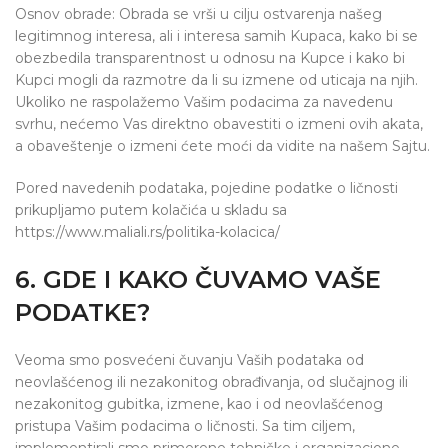
Osnov obrade: Obrada se vrši u cilju ostvarenja našeg
legitimnog interesa, ali i interesa samih Kupaca, kako bi se
obezbedila transparentnost u odnosu na Kupce i kako bi
Kupci mogli da razmotre da li su izmene od uticaja na njih.
Ukoliko ne raspolažemo Vašim podacima za navedenu
svrhu, nećemo Vas direktno obavestiti o izmeni ovih akata,
a obaveštenje o izmeni ćete moći da vidite na našem Sajtu.
Pored navedenih podataka, pojedine podatke o ličnosti
prikupljamo putem kolačića u skladu sa
https://www.maliali.rs/politika-kolacica/
6. GDE I KAKO ČUVAMO VAŠE
PODATKE?
Veoma smo posvećeni čuvanju Vaših podataka od
neovlašćenog ili nezakonitog obrađivanja, od slučajnog ili
nezakonitog gubitka, izmene, kao i od neovlašćenog
pristupa Vašim podacima o ličnosti. Sa tim ciljem,