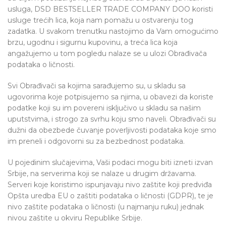
usluga, DSD BESTSELLER TRADE COMPANY DOO koristi
usluge trećih lica, koja nam pomažu u ostvarenju tog
zadatka. U svakom trenutku nastojimo da Vam omogućimo
brzu, ugodnu i sigurnu kupovinu, a treća lica koja
angažujemo u tom pogledu nalaze se u ulozi Obrađivača
podataka o ličnosti.
Svi Obrađivači sa kojima sarađujemo su, u skladu sa
ugovorima koje potpisujemo sa njima, u obavezi da koriste
podatke koji su im povereni isključivo u skladu sa našim
uputstvima, i strogo za svrhu koju smo naveli. Obrađivači su
dužni da obezbede čuvanje poverljivosti podataka koje smo
im preneli i odgovorni su za bezbednost podataka.
U pojedinim slučajevima, Vaši podaci mogu biti izneti izvan
Srbije, na serverima koji se nalaze u drugim državama.
Serveri koje koristimo ispunjavaju nivo zaštite koji predviđa
Opšta uredba EU o zaštiti podataka o ličnosti (GDPR), te je
nivo zaštite podataka o ličnosti (u najmanju ruku) jednak
nivou zaštite u okviru Republike Srbije.