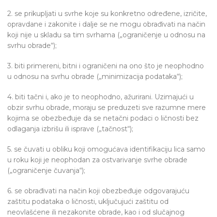
2. se prikupljati u svrhe koje su konkretno određene, izričite,
opravdane i zakonite i dalje se ne mogu obrađivati na način
koji nije u skladu sa tim svrhama („ograničenje u odnosu na
svrhu obrade“);
3. biti primereni, bitni i ograničeni na ono što je neophodno
u odnosu na svrhu obrade („minimizacija podataka“);
4. biti tačni i, ako je to neophodno, ažurirani. Uzimajući u
obzir svrhu obrade, moraju se preduzeti sve razumne mere
kojima se obezbeđuje da se netačni podaci o ličnosti bez
odlaganja izbrišu ili isprave („tačnost“);
5. se čuvati u obliku koji omogućava identifikaciju lica samo
u roku koji je neophodan za ostvarivanje svrhe obrade
(„ograničenje čuvanja“);
6. se obrađivati na način koji obezbeđuje odgovarajuću
zaštitu podataka o ličnosti, uključujući zaštitu od
neovlašćene ili nezakonite obrade, kao i od slučajnog