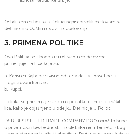
ličnosti Republike Srbije.
Ostali termini koji su u Politici napisani velikim slovom su
definisani u Opštim uslovima poslovanja.
3. PRIMENA POLITIKE
Ova Politika se, shodno i u relevantnim delovima,
primenjuje na Lica koja su:
a. Korisnici Sajta nezavisno od toga da li su posetioci ili
Registrovani korisnici,
b. Kupci.
Politika se primenjuje samo na podatke o ličnosti fizičkih
lica, kako je objašnjeno u odeljku Definicije U Politici.
DSD BESTSELLER TRADE COMPANY DOO naročito brine
o privatnosti i bezbednosti maloletnika na Internetu, zbog