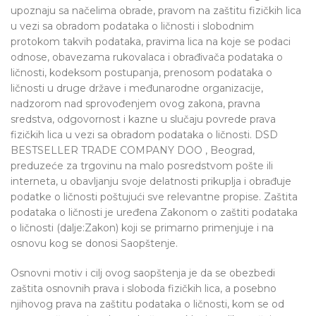
upoznaju sa načelima obrade, pravom na zaštitu fizičkih lica
u vezi sa obradom podataka o ličnosti i slobodnim
protokom takvih podataka, pravima lica na koje se podaci
odnose, obavezama rukovalaca i obrađivača podataka o
ličnosti, kodeksom postupanja, prenosom podataka o
ličnosti u druge države i međunarodne organizacije,
nadzorom nad sprovođenjem ovog zakona, pravna
sredstva, odgovornost i kazne u slučaju povrede prava
fizičkih lica u vezi sa obradom podataka o ličnosti. DSD
BESTSELLER TRADE COMPANY DOO , Beograd,
preduzeće za trgovinu na malo posredstvom pošte ili
interneta, u obavljanju svoje delatnosti prikuplja i obrađuje
podatke o ličnosti poštujući sve relevantne propise. Zaštita
podataka o ličnosti je uređena Zakonom o zaštiti podataka
o ličnosti (dalje:Zakon) koji se primarno primenjuje i na
osnovu kog se donosi Saopštenje.
Osnovni motiv i cilj ovog saopštenja je da se obezbedi
zaštita osnovnih prava i sloboda fizičkih lica, a posebno
njihovog prava na zaštitu podataka o ličnosti, kom se od