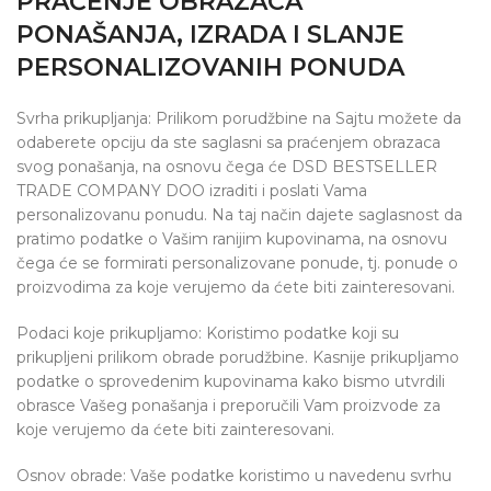
PRAĆENJE OBRAZACA
PONAŠANJA, IZRADA I SLANJE
PERSONALIZOVANIH PONUDA
Svrha prikupljanja: Prilikom porudžbine na Sajtu možete da
odaberete opciju da ste saglasni sa praćenjem obrazaca
svog ponašanja, na osnovu čega će DSD BESTSELLER
TRADE COMPANY DOO izraditi i poslati Vama
personalizovanu ponudu. Na taj način dajete saglasnost da
pratimo podatke o Vašim ranijim kupovinama, na osnovu
čega će se formirati personalizovane ponude, tj. ponude o
proizvodima za koje verujemo da ćete biti zainteresovani.
Podaci koje prikupljamo: Koristimo podatke koji su
prikupljeni prilikom obrade porudžbine. Kasnije prikupljamo
podatke o sprovedenim kupovinama kako bismo utvrdili
obrasce Vašeg ponašanja i preporučili Vam proizvode za
koje verujemo da ćete biti zainteresovani.
Osnov obrade: Vaše podatke koristimo u navedenu svrhu