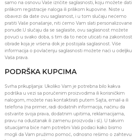
samo na osnovu Vaše izričite saglasnosti, koju možete dati
prilikom registracije naloga ili prilikom kupovine. Niste u
obavezi da date ovu saglasnost, i u tom slučaju nećemo
pratiti Vaše ponašanje, niti ćemo Vam slati personalizovane
ponude.U slučaju da se saglasite, ovu saglasnost možete
povući u svako doba, s tim da to neće uticati na zakonitost
obrade koja je vršena dok je postojala saglasnost. Više
informacija o povlačenju saglasnosti možete naći u odeljku
Vaša prava.
PODRŠKA KUPCIMA
Svrha prikupljanja: Ukoliko Vam je potrebna bilo kakva
podrška u vezi sa poručenim proizvodima ili korisničkim
nalogom, možete nas kontaktirati putem Sajta, email-a ili
telefona (na primer, radi dodatnih informacija, načinu da
ostvarite svoja prava, dodatnim upitima, reklamacijama,
pravu na odustanak ili zamenu proizvoda i sl.). U takvim
situacijama biće nam potrebni Vaši podaci kako bismo
mogli da Vam pružimo pomoć, odnosno rešimo o zahtevu