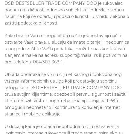
DSD BESTSELLER TRADE COMPANY DOO je rukovalac
podacima o ličnosti, odnosno subjekt koji određuje svrhu i
način na koji se obrađuju podaci o ličnosti, u smislu Zakona o
zaštiti podataka o ličnosti.
Kako bismo Vam omogućili da na što jednostavniji način
ostvarite Vaša prava, u slučaju da imate pitanja ili nedoumica
u pogledu zaštite Vaših podataka, možete nas kontaktirati
slanjem email-a na adresu support@maliali.rs ili pozivom na
broj telefona: 064/368-368-1.
Obrada podataka se vrši u cilju efikasnog i funkcionalnog
vršenja informacionih usluga koji predstavljaju sadržinu
usluga koje DSD BESTSELLER TRADE COMPANY DOO
pruža svojim klijentima, obezbedili pravnu sigurnost i zaštitili
klijete od svih vrsta zloupotreba i manipulacija na tržištu,
omogućili neometano i kontinuirano korišćenje internet
stranice i mobilne aplikacije.
U slučajuj kada je obrada neophodna u cilju ostvarivanja
legitimnih interesa rukovaoca ili treće strane, osim ako su