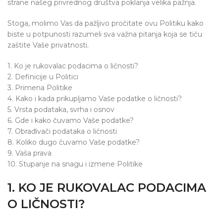
strane našeg privrednog društva poklanja velika pažnja.
Stoga, molimo Vas da pažljivo pročitate ovu Politiku kako
biste u potpunosti razumeli sva važna pitanja koja se tiču
zaštite Vaše privatnosti.
1. Ko je rukovalac podacima o ličnosti?
2. Definicije u Politici
3. Primena Politike
4. Kako i kada prikupljamo Vaše podatke o ličnosti?
5. Vrsta podataka, svrha i osnov
6. Gde i kako čuvamo Vaše podatke?
7. Obrađivači podataka o ličnosti
8. Koliko dugo čuvamo Vaše podatke?
9. Vaša prava
10. Stupanje na snagu i izmene Politike
1. KO JE RUKOVALAC PODACIMA
O LIČNOSTI?