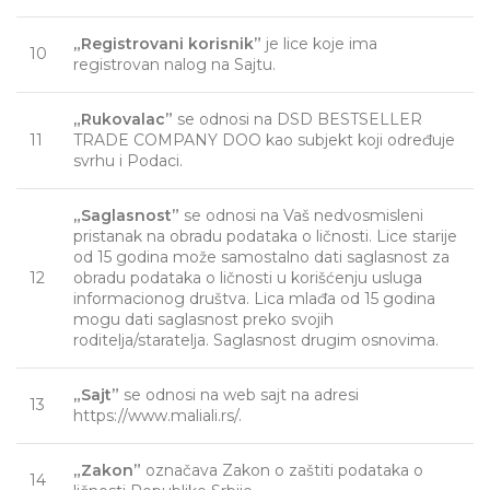
„Registrovani korisnik”
je lice koje ima
10
registrovan nalog na Sajtu.
„Rukovalac”
se odnosi na DSD BESTSELLER
11
TRADE COMPANY DOO kao subjekt koji određuje
svrhu i Podaci.
„Saglasnost”
se odnosi na Vaš nedvosmisleni
pristanak na obradu podataka o ličnosti. Lice starije
od 15 godina može samostalno dati saglasnost za
12
obradu podataka o ličnosti u korišćenju usluga
informacionog društva. Lica mlađa od 15 godina
mogu dati saglasnost preko svojih
roditelja/staratelja. Saglasnost drugim osnovima.
„Sajt”
se odnosi na web sajt na adresi
13
https://www.maliali.rs/.
„Zakon”
označava Zakon o zaštiti podataka o
14