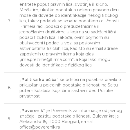
entitete poput pravnih lica, životinja ili slično.
Međutim, ukoliko podatak o nekom pravnom licu
može da dovede do identifikacije nekog fizičkog
7
lica, takav podatak se smatra podatkom o ličnosti.
Primera radi, podaci o preduzetnicima ili
jednočlanim društvima u kojima su sadržani lični
podaci fizičkih lica. Takođe, ovim pojmom su
obuhvaćeni i podaci u vezi sa poslovnim
aktivnostima fizičkih lica, kao što su email adrese
zaposlenih u pravnim licima koja glasi
„ime.prezime@firma.com”, a koja lako mogu
dovesti do identifikacije fizičkog lica.
„Politika kolačića”
se odnosi na posebna pravila o
prikupljanju pojedinih podataka o ličnosti na Sajtu
8
putem kolačića, koja čine sastavni deo Politike
privatnosti.
„Poverenik”
je Poverenik za informacije od javnog
značaja i zaštitu podataka o ličnosti, Bulevar kralja
9
Aleksandra 15, 11000 Beograd, e-mail
office@poverenik.rs.