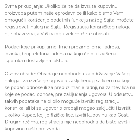
Svrha prikupljanja: Ukoliko želite da izvršite kupovinu
proizvoda putem naše eprodavnice ili kako bismo Vam
omogućili korišćenje dodatnih funkcija našeg Sajta, možete
registrovati nalog na Sajtu. Registracija korisničkog naloga
nije obavezna, a Vaš nalog uvek možete obrisati.
Podaci koje prikupljamo: Ime i prezime, email adresa,
lozinka, broj telefona, adresa na koju će biti izvršena
isporuka i dostavljena faktura.
Osnov obrade: Obrada je neophodna za održavanje Vašeg
naloga i za izvršenje ugovora zaključenog sa licem na koje
se podaci odnose ili za preduzimanje radnji, na zahtev lica na
koje se podaci odnose, pre zaključenja ugovora. U odsustvu
takvih podataka ne bi bilo moguće izvršiti registraciju
korisnika, ali bi se ugovor o prodaji mogao zaključiti i izvršiti
ukoliko Kupac, koji je fizičko lice, izvrši kupovinu kao Gost.
Drugim rečima, registracija nije neophodna da biste izvršili
kupovinu naših proizvoda.