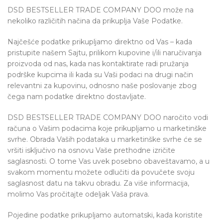
DSD BESTSELLER TRADE COMPANY DOO može na
nekoliko različitih načina da prikuplja Vaše Podatke.
Najčešće podatke prikupljamo direktno od Vas – kada
pristupite našem Sajtu, prilikom kupovine i/ili naručivanja
proizvoda od nas, kada nas kontaktirate radi pružanja
podrške kupcima ili kada su Vaši podaci na drugi način
relevantni za kupovinu, odnosno naše poslovanje zbog
čega nam podatke direktno dostavljate.
DSD BESTSELLER TRADE COMPANY DOO naročito vodi
računa o Vašim podacima koje prikupljamo u marketinške
svrhe. Obrada Vaših podataka u marketinške svrhe će se
vršiti isključivo na osnovu Vaše prethodne izričite
saglasnosti. O tome Vas uvek posebno obaveštavamo, a u
svakom momentu možete odlučiti da povučete svoju
saglasnost datu na takvu obradu. Za više informacija,
molimo Vas pročitajte odeljak Vaša prava.
Pojedine podatke prikupljamo automatski, kada koristite