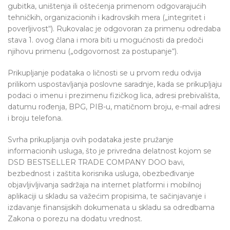
gubitka, uništenja ili oštećenja primenom odgovarajućih
tehničkih, organizacionih i kadrovskih mera („integritet i
poverljivost“). Rukovalac je odgovoran za primenu odredaba
stava 1. ovog člana i mora biti u mogućnosti da predoči
njihovu primenu („odgovornost za postupanje“).
Prikupljanje podataka o ličnosti se u prvom redu odvija
prilikom uspostavljanja poslovne saradnje, kada se prikupljaju
podaci o imenu i prezimenu fizičkog lica, adresi prebivališta,
datumu rođenja, BPG, PIB-u, matičnom broju, e-mail adresi
i broju telefona.
Svrha prikupljanja ovih podataka jeste pružanje
informacionih usluga, što je privredna delatnost kojom se
DSD BESTSELLER TRADE COMPANY DOO bavi,
bezbednost i zaštita korisnika usluga, obezbeđivanje
objavljivljivanja sadržaja na internet platformi i mobilnoj
aplikaciji u skladu sa važećim propisima, te sačinjavanje i
izdavanje finansijskih dokumenata u skladu sa odredbama
Zakona o porezu na dodatu vrednost.