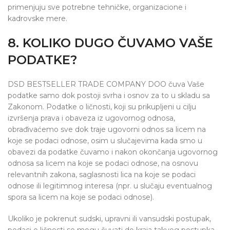
primenjuju sve potrebne tehničke, organizacione i
kadrovske mere.
8. KOLIKO DUGO ČUVAMO VAŠE
PODATKE?
DSD BESTSELLER TRADE COMPANY DOO čuva Vaše
podatke samo dok postoji svrha i osnov za to u skladu sa
Zakonom. Podatke o ličnosti, koji su prikupljeni u cilju
izvršenja prava i obaveza iz ugovornog odnosa,
obrađivaćemo sve dok traje ugovorni odnos sa licem na
koje se podaci odnose, osim u slučajevima kada smo u
obavezi da podatke čuvamo i nakon okončanja ugovornog
odnosa sa licem na koje se podaci odnose, na osnovu
relevantnih zakona, saglasnosti lica na koje se podaci
odnose ili legitimnog interesa (npr. u slučaju eventualnog
spora sa licem na koje se podaci odnose).
Ukoliko je pokrenut sudski, upravni ili vansudski postupak,