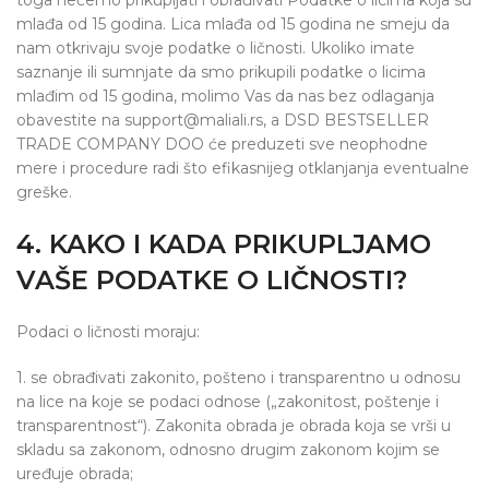
toga nećemo prikupljati i obrađivati Podatke o licima koja su
mlađa od 15 godina. Lica mlađa od 15 godina ne smeju da
nam otkrivaju svoje podatke o ličnosti. Ukoliko imate
saznanje ili sumnjate da smo prikupili podatke o licima
mlađim od 15 godina, molimo Vas da nas bez odlaganja
obavestite na support@maliali.rs, a DSD BESTSELLER
TRADE COMPANY DOO će preduzeti sve neophodne
mere i procedure radi što efikasnijeg otklanjanja eventualne
greške.
4. KAKO I KADA PRIKUPLJAMO
VAŠE PODATKE O LIČNOSTI?
Podaci o ličnosti moraju:
1. se obrađivati zakonito, pošteno i transparentno u odnosu
na lice na koje se podaci odnose („zakonitost, poštenje i
transparentnost“). Zakonita obrada je obrada koja se vrši u
skladu sa zakonom, odnosno drugim zakonom kojim se
uređuje obrada;