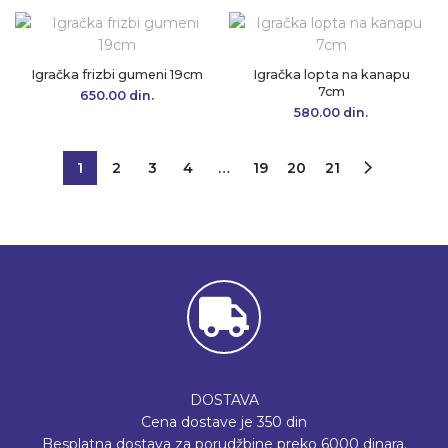
Igračka frizbi gumeni 19cm
Igračka lopta na kanapu
7cm
650.00
din.
580.00
din.
1
2
3
4
…
19
20
21
DOSTAVA
Cena dostave je 350 din
Besplatna dostava za porudžbine preko 6000 dinara.