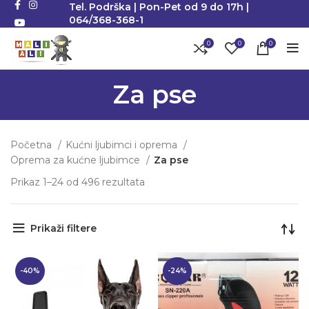
Tel. Podrška | Pon-Pet od 9 do 17h |
064/368-368-1
0
0
0
Za pse
Početna
Kućni ljubimci i oprema
Oprema za kućne ljubimce
Za pse
Prikaz 1–24 od 496 rezultata
Sortirano po popularnosti
Prikaži filtere
-40%
-24%