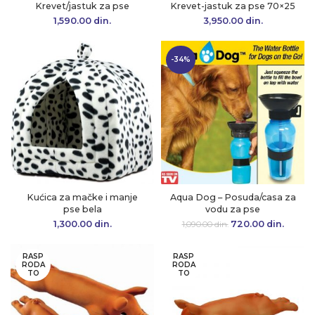
Krevet/jastuk za pse
Krevet-jastuk za pse 70×25
1,590.00
din.
3,950.00
din.
-34%
Kućica za mačke i manje
Aqua Dog – Posuda/casa za
pse bela
vodu za pse
1,300.00
din.
720.00
Originalna cena
din.
Trenu
1,090.00
din.
je bila:
cena 
1,090.00 din..
720.00 
RASP
RASP
RODA
RODA
TO
TO