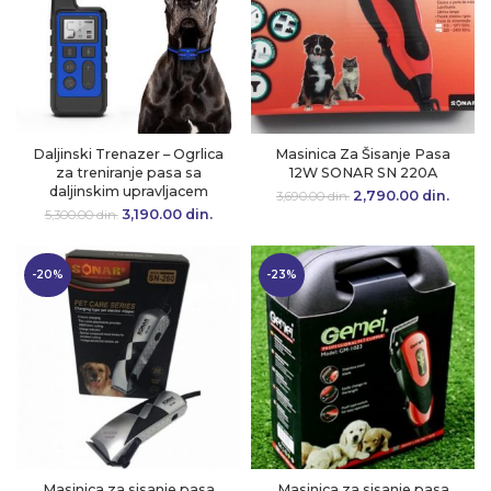
Daljinski Trenazer – Ogrlica
Masinica Za Šisanje Pasa
za treniranje pasa sa
12W SONAR SN 220A
daljinskim upravljacem
2,790.00
Originalna cena
din.
Tre
3,690.00
din.
je bila:
cen
3,190.00
Originalna cena
din.
Trenutna
5,300.00
din.
3,690.00 din..
2,790.
je bila:
cena je:
5,300.00 din..
3,190.00 din..
-20%
-23%
Masinica za sisanje pasa
Masinica za sisanje pasa