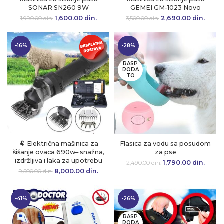
SONAR SN260 9W
GEMEI GM-1023 Novo
1,600.00
Originalna cena
din.
Trenutna
2,690.00
Originalna cena
din.
Tre
1,990.00
din.
3,500.00
din.
je bila:
cena je:
je bila:
cen
1,990.00 din..
1,600.00 din..
3,500.00 din..
2,690.
-16%
-28%
RASP
RODA
TO
🐏 Električna mašinica za
Flasica za vodu sa posudom
šišanje ovaca 690w– snažna,
za pse
izdržljiva i laka za upotrebu
1,790.00
Originalna cena
din.
Tre
2,490.00
din.
je bila:
cen
8,000.00
Originalna cena
din.
Trenutna
9,500.00
din.
2,490.00 din..
1,790.
je bila:
cena je:
9,500.00 din..
8,000.00 din..
-41%
-26%
RASP
RODA