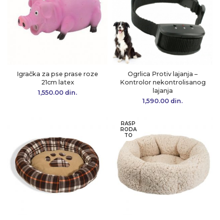
Igračka za pse prase roze
Ogrlica Protiv lajanja –
21cm latex
Kontrolor nekontrolisanog
lajanja
1,550.00
din.
1,590.00
din.
RASP
RODA
TO