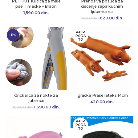
PET HUT Kucica za male
Prenosiva posuda za
pse ili macke – Braon
ciscenje sapa kucnim
ljubimcima
1,590.00
din.
620.00
Originalna cena
din.
Trenu
950.00
din.
je bila:
cena 
950.00 din..
620.00 
RASP
-11%
RODA
TO
Grickalica za nokte za
Igračka Prase lateks 14cm
ljubimce
420.00
din.
1,690.00
Originalna cena
din.
Trenutna
1,900.00
din.
je bila:
cena je:
1,900.00 din..
1,690.00 din..
RASP
RODA
TO