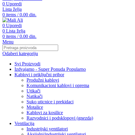
0
Uporedi
Lista želja
0
items
/
0.00
din.
0
Uporedi
0
Lista želja
0
items
/
0.00
din.
Menu
Odaberi kategoriju
Svi Proizvodi
Izdvajamo - Super Ponuda
Popularno
Kablovi i priključni pribor
Produžni kablovi
Komunikacioni kablovi i oprema
Utikači
Natikači
Suko uticnice i prekidaci
Motalice
Kablovi za kosilice
Razvodnici i podsklopovi (gnezda)
Ventilacija
Industrijski ventilatori
Aksijalni/industrijski ventilatori