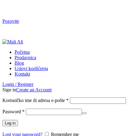
Tel. Podrška | Pon-Pet od 9 do 15h | 064/368-368-1
Pozovite
Tel. Podrška | Pon-Pet od 9 do 17h | 064/368-368-1
Početna
Prodavnica
Blog
Uslovi korišćenja
Kontakt
Login / Register
Sign in
Create an Account
Korisničko ime ili adresa e-pošte
*
Password
*
Log in
Lost your password?
Remember me