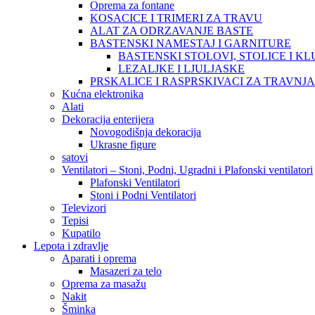
Oprema za fontane
KOSACICE I TRIMERI ZA TRAVU
ALAT ZA ODRZAVANJE BASTE
BASTENSKI NAMESTAJ I GARNITURE
BASTENSKI STOLOVI, STOLICE I KL
LEZALJKE I LJULJASKE
PRSKALICE I RASPRSKIVACI ZA TRAVNJ
Kućna elektronika
Alati
Dekoracija enterijera
Novogodišnja dekoracija
Ukrasne figure
satovi
Ventilatori – Stoni, Podni, Ugradni i Plafonski ventilatori
Plafonski Ventilatori
Stoni i Podni Ventilatori
Televizori
Tepisi
Kupatilo
Lepota i zdravlje
Aparati i oprema
Masazeri za telo
Oprema za masažu
Nakit
Šminka