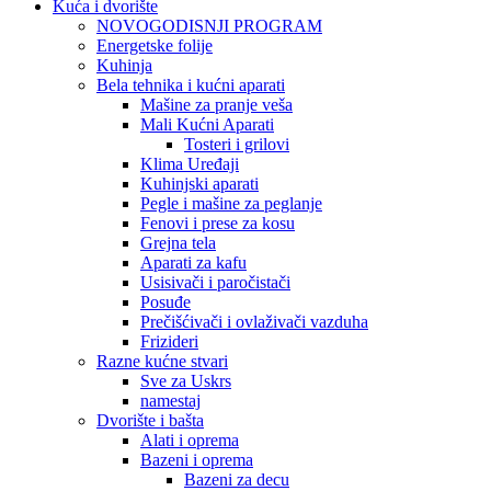
Kuća i dvorište
NOVOGODISNJI PROGRAM
Energetske folije
Kuhinja
Bela tehnika i kućni aparati
Mašine za pranje veša
Mali Kućni Aparati
Tosteri i grilovi
Klima Uređaji
Kuhinjski aparati
Pegle i mašine za peglanje
Fenovi i prese za kosu
Grejna tela
Aparati za kafu
Usisivači i paročistači
Posuđe
Prečišćivači i ovlaživači vazduha
Frizideri
Razne kućne stvari
Sve za Uskrs
namestaj
Dvorište i bašta
Alati i oprema
Bazeni i oprema
Bazeni za decu