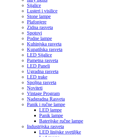
Sijalice
Lusteri i visilice
Stone lampe
Plafonjere
Zidna rasveta
Spotovi
Podne lampe
Kuhinjska rasveta
Kupatilska rasveta
LED Sijalice
Pametna rasveta
LED Paneli
Ugradna rasveta
LED trake
Spoljna rasveta
Noviteti
Vintage Program
Nadgradna Rasveta
Panik i ručne lampe
LED lampe
Panik lampe
Baterijske ručne lampe
Industrijska rasveta
LED linijske svetiljke