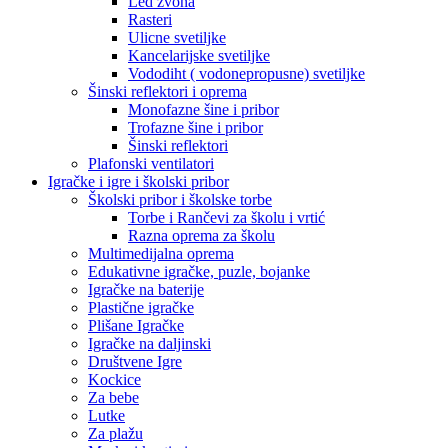
Led zvona
Rasteri
Ulicne svetiljke
Kancelarijske svetiljke
Vododiht ( vodonepropusne) svetiljke
Šinski reflektori i oprema
Monofazne šine i pribor
Trofazne šine i pribor
Šinski reflektori
Plafonski ventilatori
Igračke i igre i školski pribor
Školski pribor i školske torbe
Torbe i Rančevi za školu i vrtić
Razna oprema za školu
Multimedijalna oprema
Edukativne igračke, puzle, bojanke
Igračke na baterije
Plastične igračke
Plišane Igračke
Igračke na daljinski
Društvene Igre
Kockice
Za bebe
Lutke
Za plažu