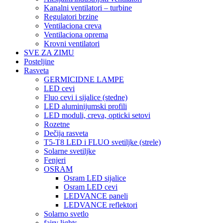
Kanalni ventilatori – turbine
Regulatori brzine
Ventilaciona creva
Ventilaciona oprema
Krovni ventilatori
SVE ZA ZIMU
Posteljine
Rasveta
GERMICIDNE LAMPE
LED cevi
Fluo cevi i sijalice (stedne)
LED aluminijumski profili
LED moduli, creva, opticki setovi
Rozetne
Dečija rasveta
T5-T8 LED i FLUO svetiljke (strele)
Solarne svetiljke
Fenjeri
OSRAM
Osram LED sijalice
Osram LED cevi
LEDVANCE paneli
LEDVANCE reflektori
Solarno svetlo
fairy lights