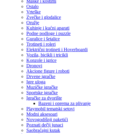
Maske i kostimi
Ostalo
Vrteške
Zvečke i glodalice
Oružje
Kuhinje i kućni aparati
Podne podloge i puzzle
Guralice i šetalice
Trotineti i roleri
Električni trotineti i Hoverboardi
Vozila, bicikli i tricikli
Konzole i igrice
Dronovi
Akcione figure i roboti
Drvene igračke
Igre uloga
Muzičke igračke
Sportske igračke
‎Igračke za dvorište
Bazeni i oprema za plivanje
Playmobil tematski setovi
Modni aksesoari
Novogodišnji paketići
Poznati dečji junaci
Saobraćajni kutak