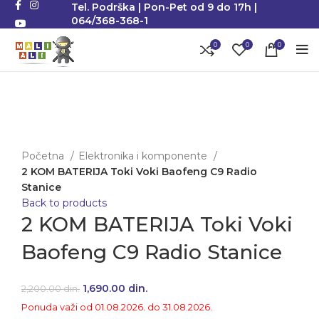
Tel. Podrška | Pon-Pet od 9 do 17h |
064/368-368-1
0
0
0
-23%
Klikni da uvećaš
Početna
Elektronika i komponente
2 KOM BATERIJA Toki Voki Baofeng C9 Radio
Stanice
Back to products
2 KOM BATERIJA Toki Voki
Baofeng C9 Radio Stanice
Originalna cena je bila: 2,200.00 din..
1,690.00
din.
Trenutna cena je: 1,690.00 din..
2,200.00
din.
Ponuda važi od 01.08.2026. do 31.08.2026.