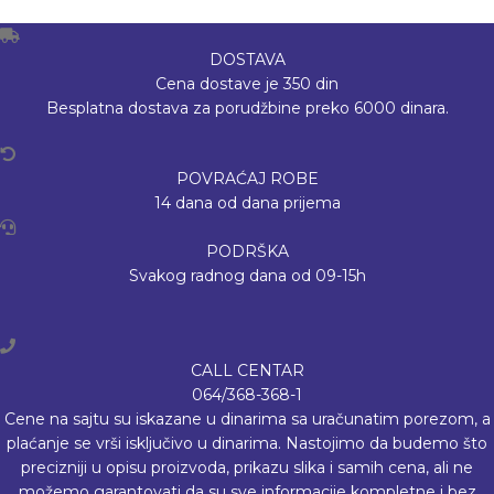
DOSTAVA
Cena dostave je 350 din
Besplatna dostava za porudžbine preko 6000 dinara.
POVRAĆAJ ROBE
14 dana od dana prijema
PODRŠKA
Svakog radnog dana od 09-15h
CALL CENTAR
064/368-368-1
Cene na sajtu su iskazane u dinarima sa uračunatim porezom, a
plaćanje se vrši isključivo u dinarima. Nastojimo da budemo što
precizniji u opisu proizvoda, prikazu slika i samih cena, ali ne
možemo garantovati da su sve informacije kompletne i bez