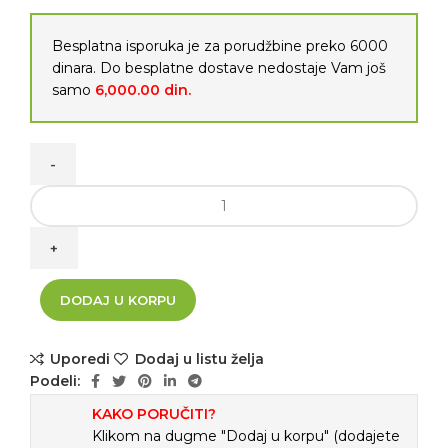
Besplatna isporuka je za porudžbine preko 6000
dinara. Do besplatne dostave nedostaje Vam još
samo
6,000.00
din.
2 KOM BATERIJA Toki Voki Baofeng C9 Radio Stanice
količina
DODAJ U KORPU
Uporedi
Dodaj u listu želja
Podeli:
KAKO PORUČITI?
Klikom na dugme "Dodaj u korpu" (dodajete