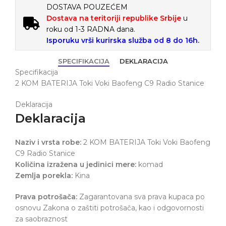
DOSTAVA POUZEĆEM
Dostava na teritoriji republike Srbije
u
roku od 1-3 RADNA dana.
Isporuku vrši kurirska služba od 8 do 16h.
SPECIFIKACIJA
DEKLARACIJA
Specifikacija
2 KOM BATERIJA Toki Voki Baofeng C9 Radio Stanice
Deklaracija
Deklaracija
Naziv i vrsta robe:
2 KOM BATERIJA Toki Voki Baofeng
C9 Radio Stanice
Količina izražena u jedinici mere:
komad
Zemlja porekla:
Kina
Prava potrošača:
Zagarantovana sva prava kupaca po
osnovu Zakona o zaštiti potrošača, kao i odgovornosti
za saobraznost