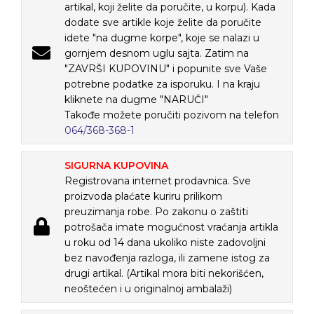
artikal, koji želite da poručite, u korpu). Kada
dodate sve artikle koje želite da poručite
idete "na dugme korpe", koje se nalazi u
gornjem desnom uglu sajta. Zatim na
"ZAVRŠI KUPOVINU" i popunite sve Vaše
potrebne podatke za isporuku. I na kraju
kliknete na dugme "NARUČI"
Takođe možete poručiti pozivom na telefon
064/368-368-1
SIGURNA KUPOVINA
Registrovana internet prodavnica. Sve
proizvoda plaćate kuriru prilikom
preuzimanja robe. Po zakonu o zaštiti
potrošača imate mogućnost vraćanja artikla
u roku od 14 dana ukoliko niste zadovoljni
bez navođenja razloga, ili zamene istog za
drugi artikal. (Artikal mora biti nekorišćen,
neoštećen i u originalnoj ambalaži)