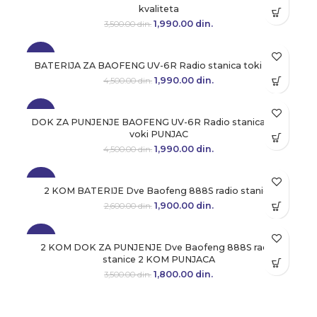
kvaliteta
1,990.00
Originalna cena je bila:
din.
Trenutna cena je:
3,500.00
din.
3,500.00 din..
1,990.00 din..
-56%
BATERIJA ZA BAOFENG UV-6R Radio stanica toki voki
1,990.00
Originalna cena je bila:
din.
Trenutna cena je:
4,500.00
din.
4,500.00 din..
1,990.00 din..
-56%
DOK ZA PUNJENJE BAOFENG UV-6R Radio stanica toki
voki PUNJAC
1,990.00
Originalna cena je bila:
din.
Trenutna cena je:
4,500.00
din.
4,500.00 din..
1,990.00 din..
-27%
2 KOM BATERIJE Dve Baofeng 888S radio stanice
1,900.00
Originalna cena je bila:
din.
Trenutna cena je:
2,600.00
din.
2,600.00 din..
1,900.00 din..
-49%
2 KOM DOK ZA PUNJENJE Dve Baofeng 888S radio
stanice 2 KOM PUNJACA
1,800.00
Originalna cena je bila:
din.
Trenutna cena je:
3,500.00
din.
3,500.00 din..
1,800.00 din..