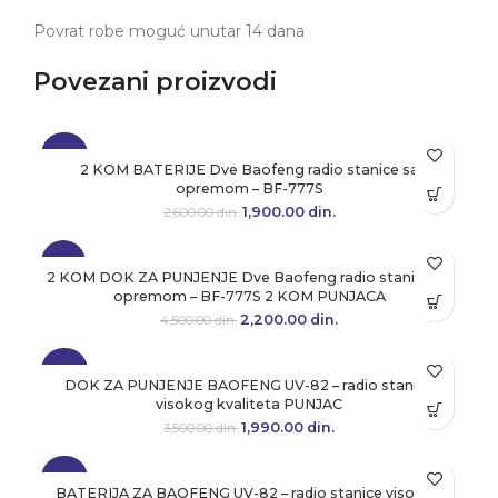
Povrat robe moguć unutar 14 dana
Povezani proizvodi
-27%
2 KOM BATERIJE Dve Baofeng radio stanice sa
opremom – BF-777S
1,900.00
Originalna cena je bila:
din.
Trenutna cena je:
2,600.00
din.
2,600.00 din..
1,900.00 din..
-51%
2 KOM DOK ZA PUNJENJE Dve Baofeng radio stanice sa
opremom – BF-777S 2 KOM PUNJACA
2,200.00
Originalna cena je bila:
din.
Trenutna cena je:
4,500.00
din.
4,500.00 din..
2,200.00 din..
-43%
DOK ZA PUNJENJE BAOFENG UV-82 – radio stanice
visokog kvaliteta PUNJAC
1,990.00
Originalna cena je bila:
din.
Trenutna cena je:
3,500.00
din.
3,500.00 din..
1,990.00 din..
-43%
BATERIJA ZA BAOFENG UV-82 – radio stanice visokog