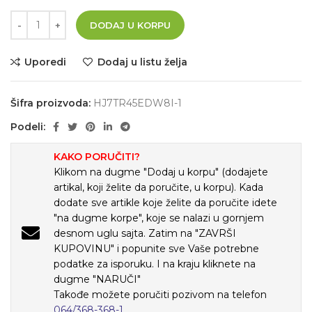
DODAJ U KORPU
Uporedi
Dodaj u listu želja
Šifra proizvoda:
HJ7TR45EDW8I-1
Podeli:
KAKO PORUČITI?
Klikom na dugme "Dodaj u korpu" (dodajete
artikal, koji želite da poručite, u korpu). Kada
dodate sve artikle koje želite da poručite idete
"na dugme korpe", koje se nalazi u gornjem
desnom uglu sajta. Zatim na "ZAVRŠI
KUPOVINU" i popunite sve Vaše potrebne
podatke za isporuku. I na kraju kliknete na
dugme "NARUČI"
Takođe možete poručiti pozivom na telefon
064/368-368-1