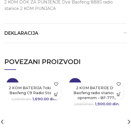
2 KOM DOK ZA PUNJENJE Dve Baofeng 888S radio
stanice 2 KOM PUNJACA
DEKLARACIJA
POVEZANI PROIZVODI
-23%
-27%
2 KOM BATERIJA Toki Voki
2 KOM BATERIJE Dve
Baofeng C9 Radio Stanice
Baofeng radio stanice sa
opremom – BF-777S
1,690.00
Originalna cena
din.
Trenutna
2,200.00
din.
je bila:
cena je:
1,900.00
Originalna cena
din.
Tre
2,600.00
din.
2,200.00 din..
1,690.00 din..
je bila:
cen
2,600.00 din..
1,900.