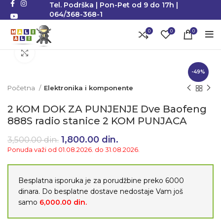
Tel. Podrška | Pon-Pet od 9 do 17h |
064/368-368-1
0
0
0
Klikni da uvećaš
-49%
Početna
Elektronika i komponente
2 KOM DOK ZA PUNJENJE Dve Baofeng
888S radio stanice 2 KOM PUNJACA
Originalna cena je bila:
1,800.00
din.
Trenutna cena je:
3,500.00
din.
3,500.00 din..
1,800.00 din..
Ponuda važi od 01.08.2026. do 31.08.2026.
Besplatna isporuka je za porudžbine preko 6000
dinara. Do besplatne dostave nedostaje Vam još
samo
6,000.00
din.