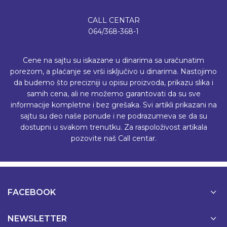
CALL CENTAR
064/368-368-1
Cene na sajtu su iskazane u dinarima sa uračunatim
porezom, a plaćanje se vrši isključivo u dinarima. Nastojimo
da budemo što precizniji u opisu proizvoda, prikazu slika i
samih cena, ali ne možemo garantovati da su sve
informacije kompletne i bez grešaka. Svi artikli prikazani na
sajtu su deo naše ponude i ne podrazumeva se da su
dostupni u svakom trenutku. Za raspoloživost artikala
pozovite naš Call centar.
FACEBOOK
NEWSLETTER