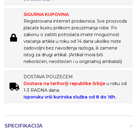
SIGURNA KUPOVINA
Registrovana internet prodavnica. Sve proizvoda
plaćate kuriru prilikom preuzimanja robe. Po
zakonu o zaštiti potrošača imate mogućnost
vraćanja artikla u roku od 14 dana ukoliko niste
zadovoljni bez navođenja razloga, ili zamene
istog za drugi artikal. (Artikal mora biti
nekorišćen, neoštećen i u originalnoj ambalaži)
DOSTAVA POUZEĆEM
Dostava na teritoriji republike Srbije
u roku od
1-3 RADNA dana.
Isporuku vrši kurirska služba od 8 do 16h.
SPECIFIKACIJA