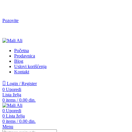
Tel. Podrška | Pon-Pet od 9 do 15h | 064/368-368-1
Pozovite
Tel. Podrška | Pon-Pet od 9 do 17h | 064/368-368-1
Početna
Prodavnica
Blog
Uslovi korišćenja
Kontakt
Login / Register
0
Uporedi
Lista želja
0
items
/
0.00
din.
0
Uporedi
0
Lista želja
0
items
/
0.00
din.
Menu