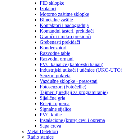
FID sklopke
Izolatori
Motorno zaštitne sklopke
Bimetalne zaštite
Kontaktori i nadogradnja
Komandni tasteri, prekidači
Granični i mikro prekidači
Grebenasti prekidači
Kondenzatori
Razvodne table
Razvodni ormani
PVC kanalice (kablovski kanali)
Industrijski utikači i utičnice (UKO-UTO)
Senzori pokreta
Vazdušne sklopke - presostati
Fotosenzori (Fotoćelije)
Tajmeri (uredjaji za programiranje)
Sijalična grla
Releji i oprema
Signalne sijalice
PVC kutije
Instalacione (krute) cevi i oprema
Sapa creva
Metal Detektori
Radio stanice