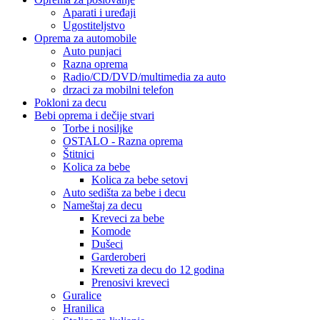
Aparati i uređaji
Ugostiteljstvo
Oprema za automobile
Auto punjaci
Razna oprema
Radio/CD/DVD/multimedia za auto
drzaci za mobilni telefon
Pokloni za decu
Bebi oprema i dečije stvari
Torbe i nosiljke
OSTALO - Razna oprema
Štitnici
Kolica za bebe
Kolica za bebe setovi
Auto sedišta za bebe i decu
Nameštaj za decu
Kreveci za bebe
Komode
Dušeci
Garderoberi
Kreveti za decu do 12 godina
Prenosivi kreveci
Guralice
Hranilica