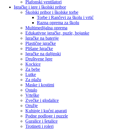
Plafonski ventilatori
Igračke i igre i školski pribor
Školski pribor i školske torbe
Torbe i Rančevi za školu i vrtić
Razna oprema za školu
Multimedijalna oprema
Edukativne igračke, puzle, bojanke
Igračke na baterije
Plastične igračke
Plišane Igračke
Igračke na daljinski
Društvene Igre
Kockice
Za bebe
Lutke
Za plažu
Maske i kostimi
Ostalo
Vrteške
Zvečke i glodalice
Oružje
Kuhinje i kućni aparati
Podne podloge i puzzle
Guralice i šetalice
Trotineti i roleri