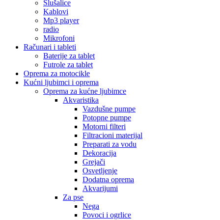
Slušalice
Kablovi
Mp3 player
radio
Mikrofoni
Računari i tableti
Baterije za tablet
Futrole za tablet
Oprema za motocikle
Kućni ljubimci i oprema
Oprema za kućne ljubimce
Akvaristika
Vazdušne pumpe
Potopne pumpe
Motorni filteri
Filtracioni materijal
Preparati za vodu
Dekoracija
Grejači
Osvetljenje
Dodatna oprema
Akvarijumi
Za pse
Nega
Povoci i ogrlice