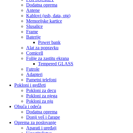
Dodatna oprema
Antene
Kablovi (usb, data, otg)
Memorijske kartice
Slusalice
Frame
Baterije
Power bank
Alat za popravku
Comicell
Folije za zastitu ekrana
Tempered GLASS
Futrole
Adapteri
Pametni telefoni
Pokloni i gedžeti
Pokloni za decu
Pokloni za njega
Pokloni za nju
Obuća i odeća
Dodatna oprema
Donji veš i čarape
Oprema za poslovanje
Aparati i uređaji