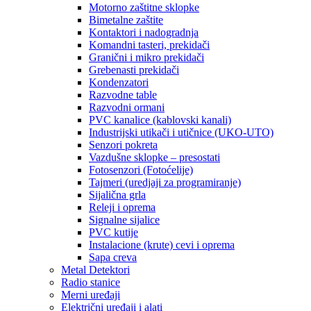
Motorno zaštitne sklopke
Bimetalne zaštite
Kontaktori i nadogradnja
Komandni tasteri, prekidači
Granični i mikro prekidači
Grebenasti prekidači
Kondenzatori
Razvodne table
Razvodni ormani
PVC kanalice (kablovski kanali)
Industrijski utikači i utičnice (UKO-UTO)
Senzori pokreta
Vazdušne sklopke – presostati
Fotosenzori (Fotoćelije)
Tajmeri (uredjaji za programiranje)
Sijalična grla
Releji i oprema
Signalne sijalice
PVC kutije
Instalacione (krute) cevi i oprema
Sapa creva
Metal Detektori
Radio stanice
Merni uređaji
Električni uređaji i alati