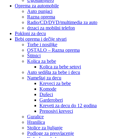
Ugostiteljstvo
Oprema za automobile
Auto punjaci
Razna oprema
Radio/CD/DVD/multimedia za auto
drzaci za mobilni telefon
Pokloni za decu
Bebi oprema i dečije stvari
Torbe i nosiljke
OSTALO – Razna oprema
Štitnici
Kolica za bebe
Kolica za bebe setovi
Auto sedišta za bebe i decu
Nameštaj za decu
Kreveci za bebe
Komode
Dušeci
Garderoberi
Kreveti za decu do 12 godina
Prenosivi kreveci
Guralice
Hranilica
Stolice za ljuljanje
Podloge za presvlacenje