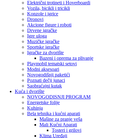
Električni trotineti i Hoverboardi
Vozila, bicikli i tricikli
Konzole i igrice
Dronovi
Akcione figure i roboti
Drvene igračke
Igre uloga
Muzičke igračke
Sportske igračke
‎Igračke za dvorište
Bazeni i oprema za plivanje
Playmobil tematski setovi
Modni aksesoari
Novogodišnji paketići
Poznati dečji junaci
Saobraćajni kutak
Kuća i dvorište
NOVOGODISNJI PROGRAM
Energetske folije
Kuhinja
Bela tehnika i kućni aparati
Mašine za pranje veša
Mali Kućni Aparati
Tosteri i grilovi
Klima Uređaji