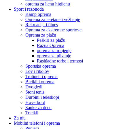
oprema za licnu higijenu
Sport i razonoda
Kamp oprema
Oprema za teretane i vežbanje
Rekreacija i fitnes
Oprema za ekstremne sportove
Oprema za plažu
Peškiri za plažu
Razna Oprema
oprema za ronjenje
oprema za plivanje
Rashladne torbe i termosi
Sportska oprema
Lov i ribolov
Trotineti i oprema
Bicikli i oprema
Dvogledi
Stoni tenis
Durbini i teleskopi
Hoverbord
Sanke za decu
Tricikli
Za nju
Mobilni telefoni i oprema
Punjaci