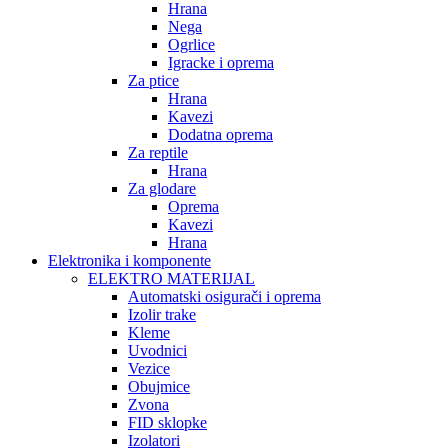
Hrana
Nega
Ogrlice
Igracke i oprema
Za ptice
Hrana
Kavezi
Dodatna oprema
Za reptile
Hrana
Za glodare
Oprema
Kavezi
Hrana
Elektronika i komponente
ELEKTRO MATERIJAL
Automatski osigurači i oprema
Izolir trake
Kleme
Uvodnici
Vezice
Obujmice
Zvona
FID sklopke
Izolatori