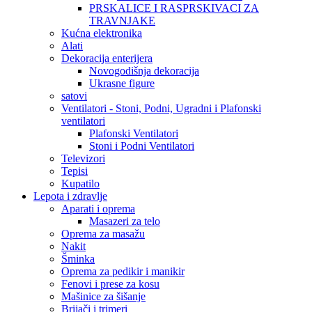
PRSKALICE I RASPRSKIVACI ZA
TRAVNJAKE
Kućna elektronika
Alati
Dekoracija enterijera
Novogodišnja dekoracija
Ukrasne figure
satovi
Ventilatori - Stoni, Podni, Ugradni i Plafonski
ventilatori
Plafonski Ventilatori
Stoni i Podni Ventilatori
Televizori
Tepisi
Kupatilo
Lepota i zdravlje
Aparati i oprema
Masazeri za telo
Oprema za masažu
Nakit
Šminka
Oprema za pedikir i manikir
Fenovi i prese za kosu
Mašinice za šišanje
Brijači i trimeri