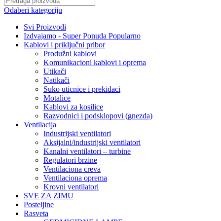
Odaberi kategoriju
Svi Proizvodi
Izdvajamo - Super Ponuda
Popularno
Kablovi i priključni pribor
Produžni kablovi
Komunikacioni kablovi i oprema
Utikači
Natikači
Suko uticnice i prekidaci
Motalice
Kablovi za kosilice
Razvodnici i podsklopovi (gnezda)
Ventilacija
Industrijski ventilatori
Aksijalni/industrijski ventilatori
Kanalni ventilatori – turbine
Regulatori brzine
Ventilaciona creva
Ventilaciona oprema
Krovni ventilatori
SVE ZA ZIMU
Posteljine
Rasveta