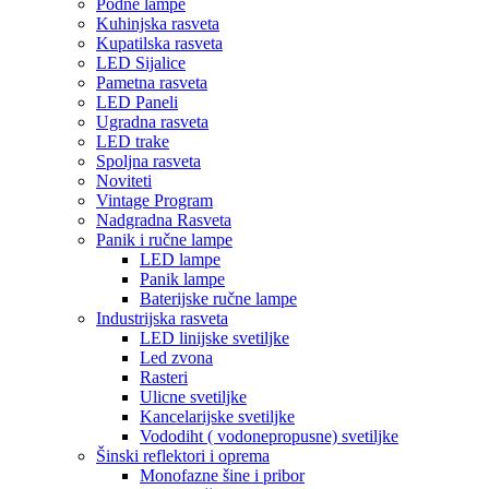
Podne lampe
Kuhinjska rasveta
Kupatilska rasveta
LED Sijalice
Pametna rasveta
LED Paneli
Ugradna rasveta
LED trake
Spoljna rasveta
Noviteti
Vintage Program
Nadgradna Rasveta
Panik i ručne lampe
LED lampe
Panik lampe
Baterijske ručne lampe
Industrijska rasveta
LED linijske svetiljke
Led zvona
Rasteri
Ulicne svetiljke
Kancelarijske svetiljke
Vododiht ( vodonepropusne) svetiljke
Šinski reflektori i oprema
Monofazne šine i pribor