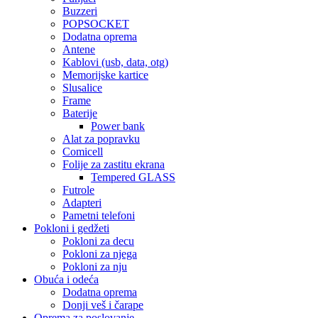
Buzzeri
POPSOCKET
Dodatna oprema
Antene
Kablovi (usb, data, otg)
Memorijske kartice
Slusalice
Frame
Baterije
Power bank
Alat za popravku
Comicell
Folije za zastitu ekrana
Tempered GLASS
Futrole
Adapteri
Pametni telefoni
Pokloni i gedžeti
Pokloni za decu
Pokloni za njega
Pokloni za nju
Obuća i odeća
Dodatna oprema
Donji veš i čarape
Oprema za poslovanje