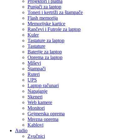
Projektori i platna
Punjači za laptop
Toneri i kertriži za štampače
Flash memorija
Memorijske kartice
Rančevi i Futrole za laptop
Kuler
Tastature za laptop
Tastature
Baterije za laptop
Oprema za laptop
Miševi
Štampači
Ruteri
UPS
Laptop računari
Napajanje
Skeneri
Web kamere
Monitori
Gejmerska oprema
Mrezna oprema
Kablovi
Audio
Zvučnici