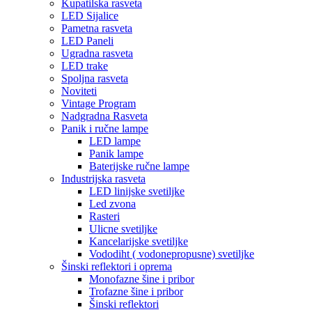
Kupatilska rasveta
LED Sijalice
Pametna rasveta
LED Paneli
Ugradna rasveta
LED trake
Spoljna rasveta
Noviteti
Vintage Program
Nadgradna Rasveta
Panik i ručne lampe
LED lampe
Panik lampe
Baterijske ručne lampe
Industrijska rasveta
LED linijske svetiljke
Led zvona
Rasteri
Ulicne svetiljke
Kancelarijske svetiljke
Vododiht ( vodonepropusne) svetiljke
Šinski reflektori i oprema
Monofazne šine i pribor
Trofazne šine i pribor
Šinski reflektori