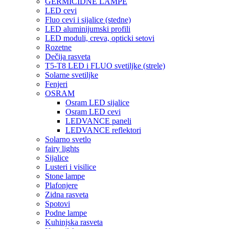
GERMICIDNE LAMPE
LED cevi
Fluo cevi i sijalice (stedne)
LED aluminijumski profili
LED moduli, creva, opticki setovi
Rozetne
Dečija rasveta
T5-T8 LED i FLUO svetiljke (strele)
Solarne svetiljke
Fenjeri
OSRAM
Osram LED sijalice
Osram LED cevi
LEDVANCE paneli
LEDVANCE reflektori
Solarno svetlo
fairy lights
Sijalice
Lusteri i visilice
Stone lampe
Plafonjere
Zidna rasveta
Spotovi
Podne lampe
Kuhinjska rasveta