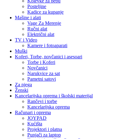
Kolevke za bebu
Posteljine
Kadice za kupanje
Mašine i alati
Vage Za Merenje
Ručni alat
Električni alat
TV i Video
Kamere i fotoaparati
Muški
Koferi, Torbe, novčanici i asesoari
Torbe i Koferi
Novčanici
Narukvice za sat
Pametni satovi
Za njega
Ženski
Kancelarijska oprema i školski materijal
Rančevi i torbe
Kancelarijska oprema
Računari i oprema
JOYPAD
Kućišta
Projektori i platna
Punjači za laptop