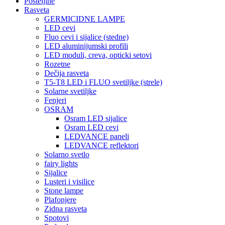
Posteljine
Rasveta
GERMICIDNE LAMPE
LED cevi
Fluo cevi i sijalice (stedne)
LED aluminijumski profili
LED moduli, creva, opticki setovi
Rozetne
Dečija rasveta
T5-T8 LED i FLUO svetiljke (strele)
Solarne svetiljke
Fenjeri
OSRAM
Osram LED sijalice
Osram LED cevi
LEDVANCE paneli
LEDVANCE reflektori
Solarno svetlo
fairy lights
Sijalice
Lusteri i visilice
Stone lampe
Plafonjere
Zidna rasveta
Spotovi