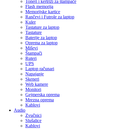
Toneri i kertriži za štampače
Flash memorija
Memorijske kartice
Rančevi i Futrole za laptop
Kuler
Tastature za laptop
Tastature
Baterije za laptop
Oprema za laptop
Miševi
Štampači
Ruteri
UPS
Laptop računari
Napajanje
Skeneri
Web kamere
Monitori
Gejmerska oprema
Mrezna oprema
Kablovi
Audio
Zvučnici
Slušalice
Kablovi