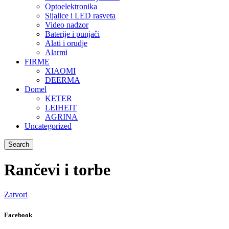
Optoelektronika
Sijalice i LED rasveta
Video nadzor
Baterije i punjači
Alati i orudje
Alarmi
FIRME
XIAOMI
DEERMA
Domel
KETER
LEIHEIT
AGRINA
Uncategorized
Search
Rančevi i torbe
Zatvori
Facebook