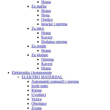
Hrana
Za mačke
Hrana
Nega
Ogrlice
Igracke i oprema
Za ptice
Hrana
Kavezi
Dodatna oprema
Za reptile
Hrana
Za glodare
Oprema
Kavezi
Hrana
Elektronika i komponente
ELEKTRO MATERIJAL
Automatski osigurači i oprema
Izolir trake
Kleme
Uvodnici
Vezice
Obujmice
Zvona