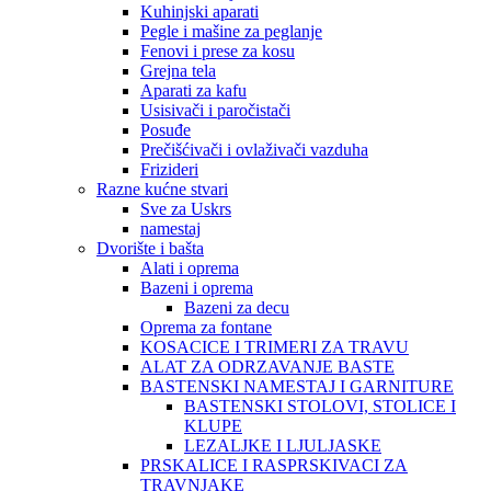
Kuhinjski aparati
Pegle i mašine za peglanje
Fenovi i prese za kosu
Grejna tela
Aparati za kafu
Usisivači i paročistači
Posuđe
Prečišćivači i ovlaživači vazduha
Frizideri
Razne kućne stvari
Sve za Uskrs
namestaj
Dvorište i bašta
Alati i oprema
Bazeni i oprema
Bazeni za decu
Oprema za fontane
KOSACICE I TRIMERI ZA TRAVU
ALAT ZA ODRZAVANJE BASTE
BASTENSKI NAMESTAJ I GARNITURE
BASTENSKI STOLOVI, STOLICE I
KLUPE
LEZALJKE I LJULJASKE
PRSKALICE I RASPRSKIVACI ZA
TRAVNJAKE