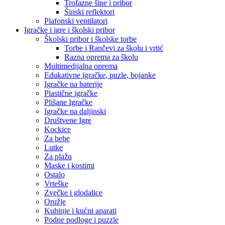
Trofazne šine i pribor
Šinski reflektori
Plafonski ventilatori
Igračke i igre i školski pribor
Školski pribor i školske torbe
Torbe i Rančevi za školu i vrtić
Razna oprema za školu
Multimedijalna oprema
Edukativne igračke, puzle, bojanke
Igračke na baterije
Plastične igračke
Plišane Igračke
Igračke na daljinski
Društvene Igre
Kockice
Za bebe
Lutke
Za plažu
Maske i kostimi
Ostalo
Vrteške
Zvečke i glodalice
Oružje
Kuhinje i kućni aparati
Podne podloge i puzzle