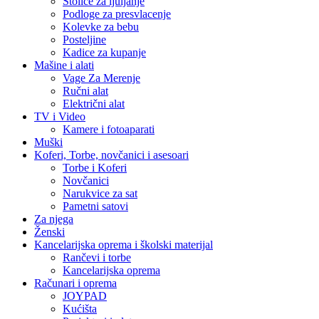
Stolice za ljuljanje
Podloge za presvlacenje
Kolevke za bebu
Posteljine
Kadice za kupanje
Mašine i alati
Vage Za Merenje
Ručni alat
Električni alat
TV i Video
Kamere i fotoaparati
Muški
Koferi, Torbe, novčanici i asesoari
Torbe i Koferi
Novčanici
Narukvice za sat
Pametni satovi
Za njega
Ženski
Kancelarijska oprema i školski materijal
Rančevi i torbe
Kancelarijska oprema
Računari i oprema
JOYPAD
Kućišta