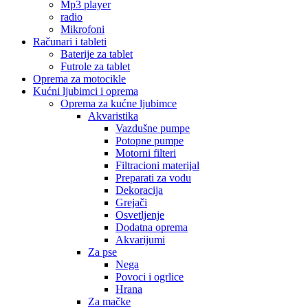
Mp3 player
radio
Mikrofoni
Računari i tableti
Baterije za tablet
Futrole za tablet
Oprema za motocikle
Kućni ljubimci i oprema
Oprema za kućne ljubimce
Akvaristika
Vazdušne pumpe
Potopne pumpe
Motorni filteri
Filtracioni materijal
Preparati za vodu
Dekoracija
Grejači
Osvetljenje
Dodatna oprema
Akvarijumi
Za pse
Nega
Povoci i ogrlice
Hrana
Za mačke