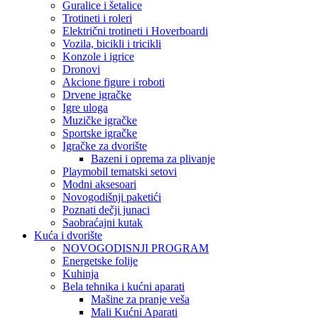
Guralice i šetalice
Trotineti i roleri
Električni trotineti i Hoverboardi
Vozila, bicikli i tricikli
Konzole i igrice
Dronovi
Akcione figure i roboti
Drvene igračke
Igre uloga
Muzičke igračke
Sportske igračke
‎Igračke za dvorište
Bazeni i oprema za plivanje
Playmobil tematski setovi
Modni aksesoari
Novogodišnji paketići
Poznati dečji junaci
Saobraćajni kutak
Kuća i dvorište
NOVOGODISNJI PROGRAM
Energetske folije
Kuhinja
Bela tehnika i kućni aparati
Mašine za pranje veša
Mali Kućni Aparati