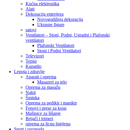
Kućna elektronika
Alati
Dekoracija enterijera
Novogodišnja dekoracija
Ukrasne figure
satovi
Ventilatori – Stoni, Podni, Ugradni i Plafonski
ventilatori
Plafonski Ventilatori
Stoni i Podni Ventilatori
Televizori
Tepisi
Kupatilo
Lepota i zdravlje
Aparati i oprema
Masazeri za telo
Oprema za masažu
Nakit
Šminka
Oprema za pedikir i manikir
Fenovi i prese za kosu
Mašinice za šišanje
Brijači i trimeri
oprema za licnu higijenu
Sport i razonoda