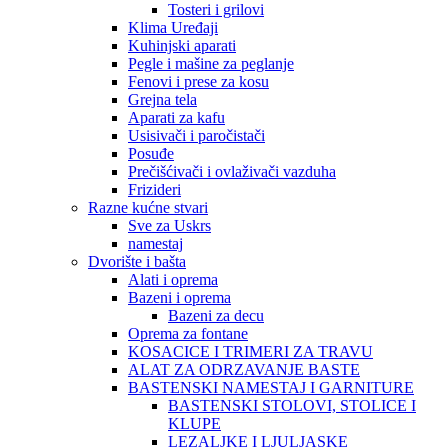
Tosteri i grilovi
Klima Uređaji
Kuhinjski aparati
Pegle i mašine za peglanje
Fenovi i prese za kosu
Grejna tela
Aparati za kafu
Usisivači i paročistači
Posuđe
Prečišćivači i ovlaživači vazduha
Frizideri
Razne kućne stvari
Sve za Uskrs
namestaj
Dvorište i bašta
Alati i oprema
Bazeni i oprema
Bazeni za decu
Oprema za fontane
KOSACICE I TRIMERI ZA TRAVU
ALAT ZA ODRZAVANJE BASTE
BASTENSKI NAMESTAJ I GARNITURE
BASTENSKI STOLOVI, STOLICE I
KLUPE
LEZALJKE I LJULJASKE