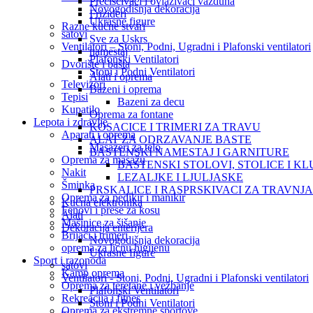
Prečišćivači i ovlaživači vazduha
Novogodišnja dekoracija
Frizideri
Ukrasne figure
Razne kućne stvari
satovi
Sve za Uskrs
Ventilatori – Stoni, Podni, Ugradni i Plafonski ventilatori
namestaj
Plafonski Ventilatori
Dvorište i bašta
Stoni i Podni Ventilatori
Alati i oprema
Televizori
Bazeni i oprema
Tepisi
Bazeni za decu
Kupatilo
Oprema za fontane
Lepota i zdravlje
KOSACICE I TRIMERI ZA TRAVU
Aparati i oprema
ALAT ZA ODRZAVANJE BASTE
Masazeri za telo
BASTENSKI NAMESTAJ I GARNITURE
Oprema za masažu
BASTENSKI STOLOVI, STOLICE I KL
Nakit
LEZALJKE I LJULJASKE
Šminka
PRSKALICE I RASPRSKIVACI ZA TRAVNJ
Oprema za pedikir i manikir
Kućna elektronika
Fenovi i prese za kosu
Alati
Mašinice za šišanje
Dekoracija enterijera
Brijači i trimeri
Novogodišnja dekoracija
oprema za licnu higijenu
Ukrasne figure
Sport i razonoda
satovi
Kamp oprema
Ventilatori - Stoni, Podni, Ugradni i Plafonski ventilatori
Oprema za teretane i vežbanje
Plafonski Ventilatori
Rekreacija i fitnes
Stoni i Podni Ventilatori
Oprema za ekstremne sportove