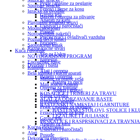
Pegle i mašine za peglanje
Sportske igračke
Fenovi i prese za kosu
‎Igračke za dvorište
Grejna tela
Bazeni i oprema za plivanje
Aparati za kafu
Playmobil tematski setovi
Usisivači i paročistači
Modni aksesoari
Posuđe
Novogodišnji paketići
Prečišćivači i ovlaživači vazduha
Poznati dečji junaci
Frizideri
Saobraćajni kutak
Razne kućne stvari
Kuća i dvorište
Sve za Uskrs
NOVOGODISNJI PROGRAM
namestaj
Energetske folije
Dvorište i bašta
Kuhinja
Alati i oprema
Bela tehnika i kućni aparati
Bazeni i oprema
Mašine za pranje veša
Bazeni za decu
Mali Kućni Aparati
Oprema za fontane
Tosteri i grilovi
KOSACICE I TRIMERI ZA TRAVU
Klima Uređaji
ALAT ZA ODRZAVANJE BASTE
Kuhinjski aparati
BASTENSKI NAMESTAJ I GARNITURE
Pegle i mašine za peglanje
BASTENSKI STOLOVI, STOLICE I KL
Fenovi i prese za kosu
LEZALJKE I LJULJASKE
Grejna tela
PRSKALICE I RASPRSKIVACI ZA TRAVNJ
Aparati za kafu
Kućna elektronika
Usisivači i paročistači
Alati
Posuđe
Dekoracija enterijera