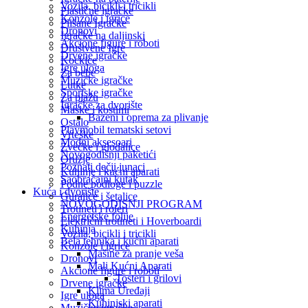
Vozila, bicikli i tricikli
Plastične igračke
Konzole i igrice
Plišane Igračke
Dronovi
Igračke na daljinski
Akcione figure i roboti
Društvene Igre
Drvene igračke
Kockice
Igre uloga
Za bebe
Muzičke igračke
Lutke
Sportske igračke
Za plažu
‎Igračke za dvorište
Maske i kostimi
Bazeni i oprema za plivanje
Ostalo
Playmobil tematski setovi
Vrteške
Modni aksesoari
Zvečke i glodalice
Novogodišnji paketići
Oružje
Poznati dečji junaci
Kuhinje i kućni aparati
Saobraćajni kutak
Podne podloge i puzzle
Kuća i dvorište
Guralice i šetalice
NOVOGODISNJI PROGRAM
Trotineti i roleri
Energetske folije
Električni trotineti i Hoverboardi
Kuhinja
Vozila, bicikli i tricikli
Bela tehnika i kućni aparati
Konzole i igrice
Mašine za pranje veša
Dronovi
Mali Kućni Aparati
Akcione figure i roboti
Tosteri i grilovi
Drvene igračke
Klima Uređaji
Igre uloga
Kuhinjski aparati
Muzičke igračke