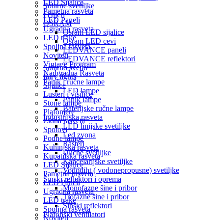
LED Sijalice
Solarne svetiljke
Pametna rasveta
Fenjeri
LED Paneli
OSRAM
Ugradna rasveta
Osram LED sijalice
LED trake
Osram LED cevi
Spoljna rasveta
LEDVANCE paneli
Noviteti
LEDVANCE reflektori
Vintage Program
Solarno svetlo
Nadgradna Rasveta
fairy lights
Panik i ručne lampe
Sijalice
LED lampe
Lusteri i visilice
Panik lampe
Stone lampe
Baterijske ručne lampe
Plafonjere
Industrijska rasveta
Zidna rasveta
LED linijske svetiljke
Spotovi
Led zvona
Podne lampe
Rasteri
Kuhinjska rasveta
Ulicne svetiljke
Kupatilska rasveta
Kancelarijske svetiljke
LED Sijalice
Vododiht ( vodonepropusne) svetiljke
Pametna rasveta
Šinski reflektori i oprema
LED Paneli
Monofazne šine i pribor
Ugradna rasveta
Trofazne šine i pribor
LED trake
Šinski reflektori
Spoljna rasveta
Plafonski ventilatori
Noviteti