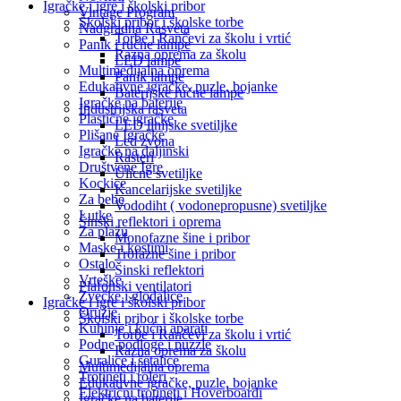
Igračke i igre i školski pribor
Vintage Program
Školski pribor i školske torbe
Nadgradna Rasveta
Torbe i Rančevi za školu i vrtić
Panik i ručne lampe
Razna oprema za školu
LED lampe
Multimedijalna oprema
Panik lampe
Edukativne igračke, puzle, bojanke
Baterijske ručne lampe
Igračke na baterije
Industrijska rasveta
Plastične igračke
LED linijske svetiljke
Plišane Igračke
Led zvona
Igračke na daljinski
Rasteri
Društvene Igre
Ulicne svetiljke
Kockice
Kancelarijske svetiljke
Za bebe
Vododiht ( vodonepropusne) svetiljke
Lutke
Šinski reflektori i oprema
Za plažu
Monofazne šine i pribor
Maske i kostimi
Trofazne šine i pribor
Ostalo
Šinski reflektori
Vrteške
Plafonski ventilatori
Zvečke i glodalice
Igračke i igre i školski pribor
Oružje
Školski pribor i školske torbe
Kuhinje i kućni aparati
Torbe i Rančevi za školu i vrtić
Podne podloge i puzzle
Razna oprema za školu
Guralice i šetalice
Multimedijalna oprema
Trotineti i roleri
Edukativne igračke, puzle, bojanke
Električni trotineti i Hoverboardi
Igračke na baterije