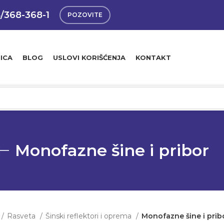
4/368-368-1
POZOVITE
ICA
BLOG
USLOVI KORIŠĆENJA
KONTAKT
Monofazne šine i pribor
Rasveta
Šinski reflektori i oprema
Monofazne šine i prib