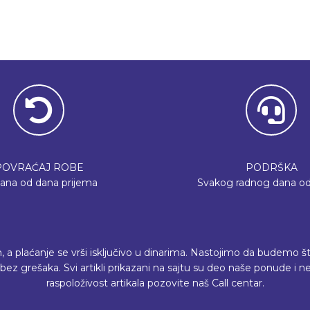
POVRAĆAJ ROBE
PODRŠKA
dana od dana prijema
Svakog radnog dana od
plaćanje se vrši isključivo u dinarima. Nastojimo da budemo što p
ez grešaka. Svi artikli prikazani na sajtu su deo naše ponude i
raspoloživost artikala pozovite naš Call centar.