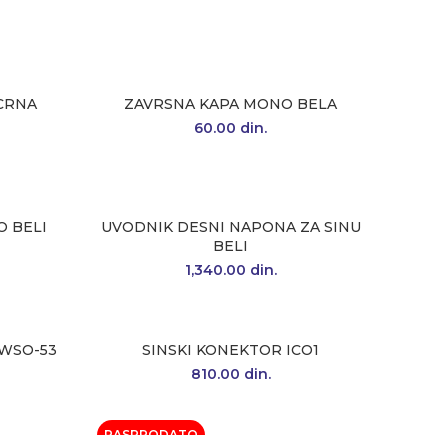
CRNA
ZAVRSNA KAPA MONO BELA
60.00
din.
 BELI
UVODNIK DESNI NAPONA ZA SINU
BELI
1,340.00
din.
 WSO-53
SINSKI KONEKTOR ICO1
810.00
din.
RASPRODATO