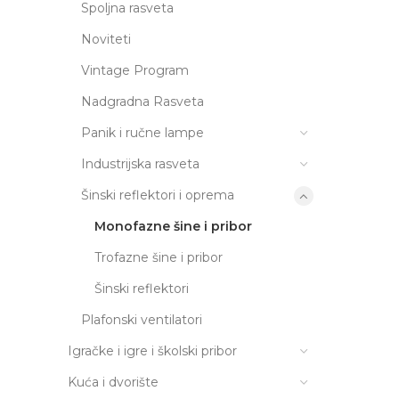
Spoljna rasveta
Noviteti
Vintage Program
Nadgradna Rasveta
Panik i ručne lampe
Industrijska rasveta
Šinski reflektori i oprema
Monofazne šine i pribor
Trofazne šine i pribor
Šinski reflektori
Plafonski ventilatori
Igračke i igre i školski pribor
Kuća i dvorište