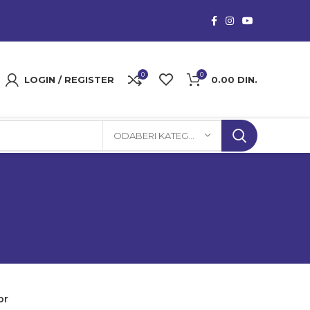
0
0
LOGIN / REGISTER
0.00
DIN.
ODABERI KATEGORIJU
or