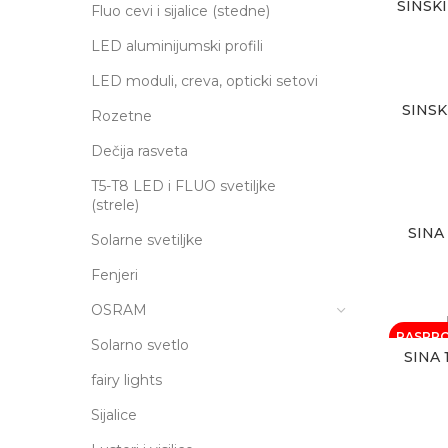
SINSK
Fluo cevi i sijalice (stedne)
LED aluminijumski profili
LED moduli, creva, opticki setovi
SINSK
Rozetne
Dečija rasveta
T5-T8 LED i FLUO svetiljke
(strele)
SINA
Solarne svetiljke
Fenjeri
OSRAM
RASPR
Solarno svetlo
SINA 
fairy lights
Sijalice