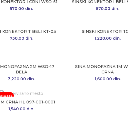
I KONEKTOR I CRNI WSO-51
SINSKI KONEKTOR I BELI
570.00
din.
570.00
din.
I KONEKTOR T BELI KT-03
SINSKI KONEKTOR T
730.00
din.
1,220.00
din.
 MONOFAZNA 2M WSO-17
SINA MONOFAZNA 1M W
BELA
CRNA
3,220.00
din.
1,600.00
din.
ODATO
1M CRNA HL 097-001-0001
1,540.00
din.