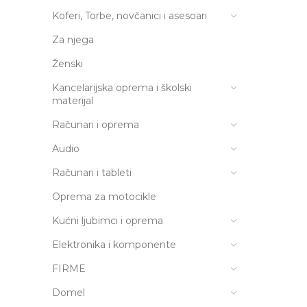
Koferi, Torbe, novčanici i asesoari
Za njega
Ženski
Kancelarijska oprema i školski
materijal
Računari i oprema
Audio
Računari i tableti
Oprema za motocikle
Kućni ljubimci i oprema
Elektronika i komponente
FIRME
Domel