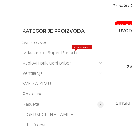
Prikaži
RASPR
UVOD
KATEGORIJE PROIZVODA
Svi Proizvodi
POPULARNO
Izdvajamo - Super Ponuda
Kablovi i priključni pribor
ZA
Ventilacija
SVE ZA ZIMU
Posteljine
SINSKI
Rasveta
GERMICIDNE LAMPE
LED cevi