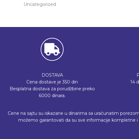
Uncategorized
DOSTAVA
Cena dostave je 350 din
14 
Besplatna dostava za porudžbine preko
6000 dinara.
Cene na sajtu su iskazane u dinarima sa uračunatim porezom, a 
možemo garantovati da su sve informacije kompletne i b