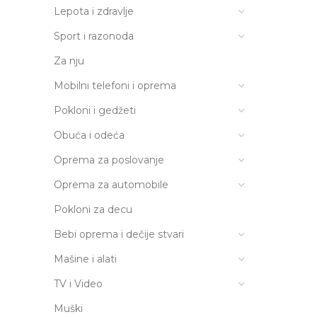
Lepota i zdravlje
Sport i razonoda
Za nju
Mobilni telefoni i oprema
Pokloni i gedžeti
Obuća i odeća
Oprema za poslovanje
Oprema za automobile
Pokloni za decu
Bebi oprema i dečije stvari
Mašine i alati
TV i Video
Muški