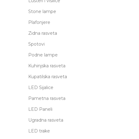
Lusteri i visilice
Stone lampe
Plafonjere
Zidna rasveta
Spotovi
Podne lampe
Kuhinjska rasveta
Kupatilska rasveta
LED Sijalice
Pametna rasveta
LED Paneli
Ugradna rasveta
LED trake