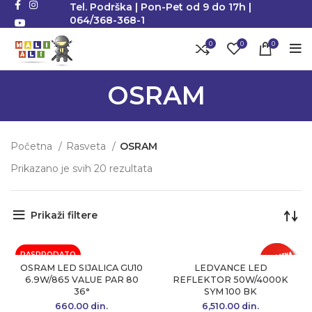
Tel. Podrška | Pon-Pet od 9 do 17h |
064/368-368-1
0
0
0
OSRAM
Početna
Rasveta
OSRAM
Prikazano je svih 20 rezultata
Sortirano po popularnosti
Prikaži filtere
RASPRODATO
OSRAM LED SIJALICA GU10
LEDVANCE LED
6.9W/865 VALUE PAR 80
REFLEKTOR 50W/4000K
36°
SYM 100 BK
660.00
din.
6,510.00
din.