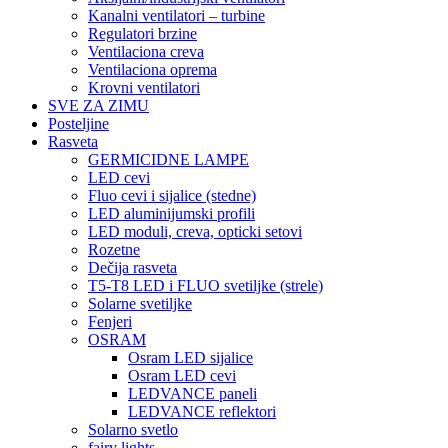
Kanalni ventilatori – turbine
Regulatori brzine
Ventilaciona creva
Ventilaciona oprema
Krovni ventilatori
SVE ZA ZIMU
Posteljine
Rasveta
GERMICIDNE LAMPE
LED cevi
Fluo cevi i sijalice (stedne)
LED aluminijumski profili
LED moduli, creva, opticki setovi
Rozetne
Dečija rasveta
T5-T8 LED i FLUO svetiljke (strele)
Solarne svetiljke
Fenjeri
OSRAM
Osram LED sijalice
Osram LED cevi
LEDVANCE paneli
LEDVANCE reflektori
Solarno svetlo
fairy lights