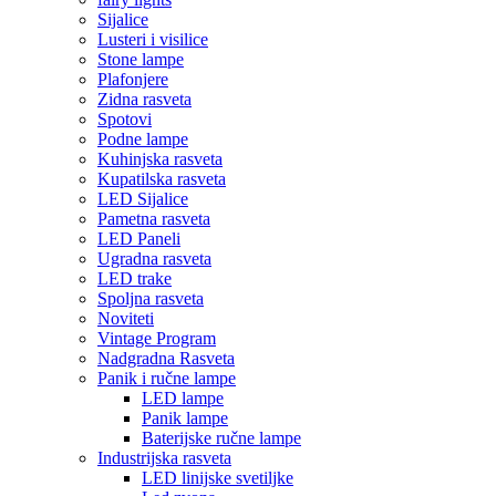
Sijalice
Lusteri i visilice
Stone lampe
Plafonjere
Zidna rasveta
Spotovi
Podne lampe
Kuhinjska rasveta
Kupatilska rasveta
LED Sijalice
Pametna rasveta
LED Paneli
Ugradna rasveta
LED trake
Spoljna rasveta
Noviteti
Vintage Program
Nadgradna Rasveta
Panik i ručne lampe
LED lampe
Panik lampe
Baterijske ručne lampe
Industrijska rasveta
LED linijske svetiljke