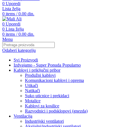
0
Uporedi
Lista želja
0
items
/
0.00
din.
0
Uporedi
0
Lista želja
0
items
/
0.00
din.
Menu
Odaberi kategoriju
Svi Proizvodi
Izdvajamo - Super Ponuda
Popularno
Kablovi i priključni pribor
Produžni kablovi
Komunikacioni kablovi i oprema
Utikači
Natikači
Suko uticnice i prekidaci
Motalice
Kablovi za kosilice
Razvodnici i podsklopovi (gnezda)
Ventilacija
Industrijski ventilatori
Aksijalni/industrijski ventilatori