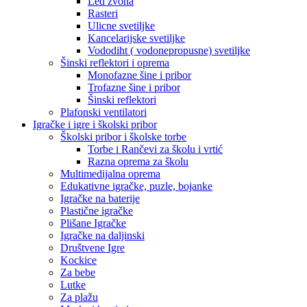
Led zvona
Rasteri
Ulicne svetiljke
Kancelarijske svetiljke
Vododiht ( vodonepropusne) svetiljke
Šinski reflektori i oprema
Monofazne šine i pribor
Trofazne šine i pribor
Šinski reflektori
Plafonski ventilatori
Igračke i igre i školski pribor
Školski pribor i školske torbe
Torbe i Rančevi za školu i vrtić
Razna oprema za školu
Multimedijalna oprema
Edukativne igračke, puzle, bojanke
Igračke na baterije
Plastične igračke
Plišane Igračke
Igračke na daljinski
Društvene Igre
Kockice
Za bebe
Lutke
Za plažu