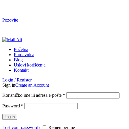
Tel. Podrška | Pon-Pet od 9 do 15h | 064/368-368-1
Pozovite
Tel. Podrška | Pon-Pet od 9 do 17h | 064/368-368-1
Početna
Prodavnica
Blog
Uslovi korišćenja
Kontakt
Login / Register
Sign in
Create an Account
Korisničko ime ili adresa e-pošte
*
Password
*
Log in
Lost your password?
Remember me