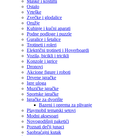
Maske i kostimi
Ostalo
Vrteške
Zvečke i glodalice
Oružje
Kuhinje i kućni aparati
Podne podloge i puzzle
Guralice i šetalice
Trotineti i roleri
Električni trotineti i Hoverboardi
Vozila, bicikli i tricikli
Konzole i igrice
Dronovi
Akcione figure i roboti
Drvene igračke
Igre uloga
Muzičke igračke
Sportske igračke
‎Igračke za dvorište
Bazeni i oprema za plivanje
Playmobil tematski setovi
Modni aksesoari
Novogodišnji paketići
Poznati dečji junaci
Saobraćajni kutak