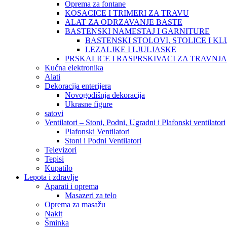
Oprema za fontane
KOSACICE I TRIMERI ZA TRAVU
ALAT ZA ODRZAVANJE BASTE
BASTENSKI NAMESTAJ I GARNITURE
BASTENSKI STOLOVI, STOLICE I KL
LEZALJKE I LJULJASKE
PRSKALICE I RASPRSKIVACI ZA TRAVNJ
Kućna elektronika
Alati
Dekoracija enterijera
Novogodišnja dekoracija
Ukrasne figure
satovi
Ventilatori – Stoni, Podni, Ugradni i Plafonski ventilatori
Plafonski Ventilatori
Stoni i Podni Ventilatori
Televizori
Tepisi
Kupatilo
Lepota i zdravlje
Aparati i oprema
Masazeri za telo
Oprema za masažu
Nakit
Šminka