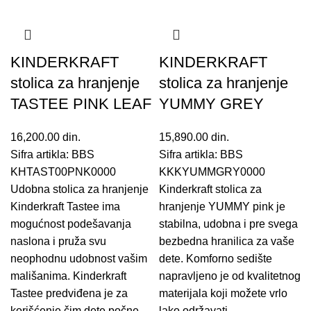
KINDERKRAFT
KINDERKRAFT
stolica za hranjenje
stolica za hranjenje
TASTEE PINK LEAF
YUMMY GREY
16,200.00
din.
15,890.00
din.
Sifra artikla: BBS
Sifra artikla: BBS
KHTAST00PNK0000
KKKYUMMGRY0000
Udobna stolica za hranjenje
Kinderkraft stolica za
Kinderkraft Tastee ima
hranjenje YUMMY pink je
mogućnost podešavanja
stabilna, udobna i pre svega
naslona i pruža svu
bezbedna hranilica za vaše
neophodnu udobnost vašim
dete. Komforno sedište
mališanima. Kinderkraft
napravljeno je od kvalitetnog
Tastee predviđena je za
materijala koji možete vrlo
korišćenje čim dete počne
lako održavati.