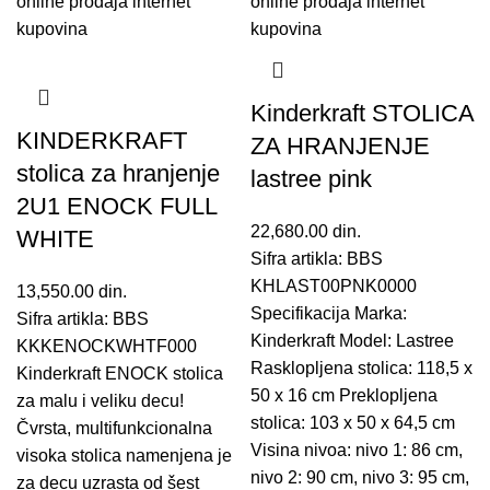
Kinderkraft STOLICA
KINDERKRAFT
ZA HRANJENJE
stolica za hranjenje
lastree pink
2U1 ENOCK FULL
22,680.00
din.
WHITE
Sifra artikla: BBS
KHLAST00PNK0000
13,550.00
din.
Specifikacija Marka:
Sifra artikla: BBS
Kinderkraft Model: Lastree
KKKENOCKWHTF000
Rasklopljena stolica: 118,5 x
Kinderkraft ENOCK stolica
50 x 16 cm Preklopljena
za malu i veliku decu!
stolica: 103 x 50 x 64,5 cm
Čvrsta, multifunkcionalna
Visina nivoa: nivo 1: 86 cm,
visoka stolica namenjena je
nivo 2: 90 cm, nivo 3: 95 cm,
za decu uzrasta od šest