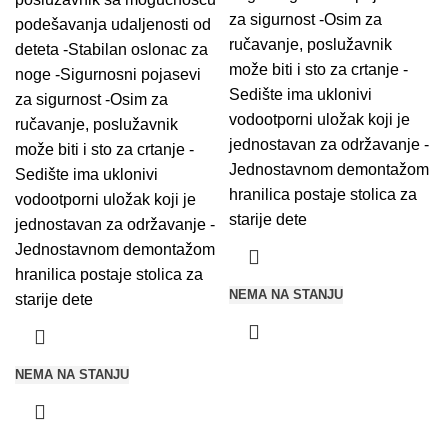
za sigurnost -Osim za
podešavanja udaljenosti od
ručavanje, poslužavnik
deteta -Stabilan oslonac za
može biti i sto za crtanje -
noge -Sigurnosni pojasevi
Sedište ima uklonivi
za sigurnost -Osim za
vodootporni uložak koji je
ručavanje, poslužavnik
jednostavan za održavanje -
može biti i sto za crtanje -
Jednostavnom demontažom
Sedište ima uklonivi
hranilica postaje stolica za
vodootporni uložak koji je
starije dete
jednostavan za održavanje -
Jednostavnom demontažom
hranilica postaje stolica za
NEMA NA STANJU
starije dete
NEMA NA STANJU