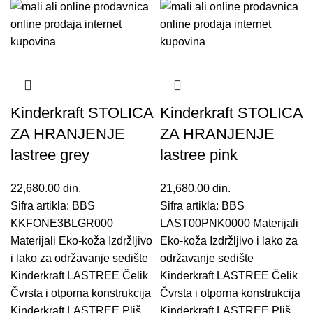
Kinderkraft STOLICA
Kinderkraft STOLICA
ZA HRANJENJE
ZA HRANJENJE
lastree grey
lastree pink
22,680.00
din.
21,680.00
din.
Sifra artikla: BBS
Sifra artikla: BBS
KKFONE3BLGR000
LAST00PNK0000 Materijali
Materijali Eko-koža Izdržljivo
Eko-koža Izdržljivo i lako za
i lako za održavanje sedište
održavanje sedište
Kinderkraft LASTREE Čelik
Kinderkraft LASTREE Čelik
Čvrsta i otporna konstrukcija
Čvrsta i otporna konstrukcija
Kinderkraft LASTREE Pliš
Kinderkraft LASTREE Pliš