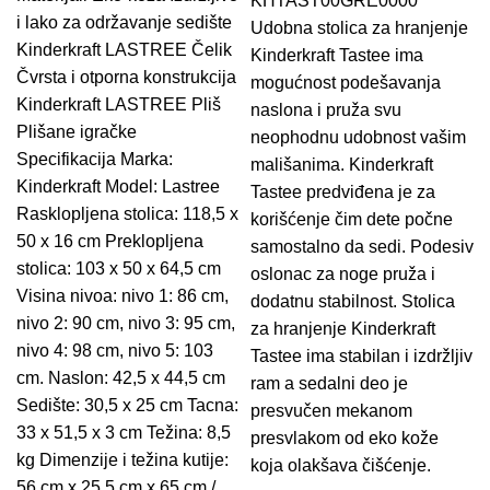
KHTAST00GRE0000
i lako za održavanje sedište
Udobna stolica za hranjenje
Kinderkraft LASTREE Čelik
Kinderkraft Tastee ima
Čvrsta i otporna konstrukcija
mogućnost podešavanja
Kinderkraft LASTREE Pliš
naslona i pruža svu
Plišane igračke
neophodnu udobnost vašim
Specifikacija Marka:
mališanima. Kinderkraft
Kinderkraft Model: Lastree
Tastee predviđena je za
Rasklopljena stolica: 118,5 x
korišćenje čim dete počne
50 x 16 cm Preklopljena
samostalno da sedi. Podesiv
stolica: 103 x 50 x 64,5 cm
oslonac za noge pruža i
Visina nivoa: nivo 1: 86 cm,
dodatnu stabilnost. Stolica
nivo 2: 90 cm, nivo 3: 95 cm,
za hranjenje Kinderkraft
nivo 4: 98 cm, nivo 5: 103
Tastee ima stabilan i izdržljiv
cm. Naslon: 42,5 x 44,5 cm
ram a sedalni deo je
Sedište: 30,5 x 25 cm Tacna:
presvučen mekanom
33 x 51,5 x 3 cm Težina: 8,5
presvlakom od eko kože
kg Dimenzije i težina kutije:
koja olakšava čišćenje.
56 cm x 25,5 cm x 65 cm /