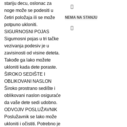
stariju decu, oslonac za
noge može se podesiti u
četiri položaja ili se može
NEMA NA STANJU
potpuno ukloniti.
SIGURNOSNI POJAS
Sigurnosni pojas u tri tačke
vezivanja podesiv je u
zavisinosti od visine deteta.
Takođe ga lako možete
ukloniti kada dete poraste.
ŠIROKO SEDIŠTE I
OBLIKOVANI NASLON
Široko prostrano sedište i
oblikovani naslon osiguraće
da vaše dete sedi udobno.
ODVOJIV POSLUŽAVNIK
Poslužavnik se lako može
ukloniti i očistiti. Potrebno je