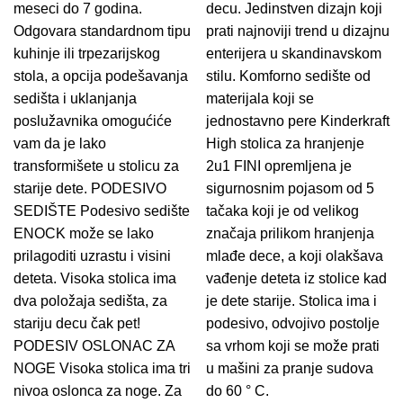
meseci do 7 godina.
decu. Jedinstven dizajn koji
Odgovara standardnom tipu
prati najnoviji trend u dizajnu
kuhinje ili trpezarijskog
enterijera u skandinavskom
stola, a opcija podešavanja
stilu. Komforno sedište od
sedišta i uklanjanja
materijala koji se
poslužavnika omogućiće
jednostavno pere Kinderkraft
vam da je lako
High stolica za hranjenje
transformišete u stolicu za
2u1 FINI opremljena je
starije dete. PODESIVO
sigurnosnim pojasom od 5
SEDIŠTE Podesivo sedište
tačaka koji je od velikog
ENOCK može se lako
značaja prilikom hranjenja
prilagoditi uzrastu i visini
mlađe dece, a koji olakšava
deteta. Visoka stolica ima
vađenje deteta iz stolice kad
dva položaja sedišta, za
je dete starije. Stolica ima i
stariju decu čak pet!
podesivo, odvojivo postolje
PODESIV OSLONAC ZA
sa vrhom koji se može prati
NOGE Visoka stolica ima tri
u mašini za pranje sudova
nivoa oslonca za noge. Za
do 60 ° C.