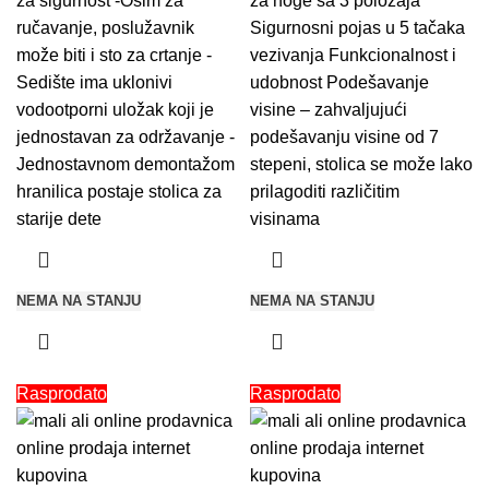
za sigurnost -Osim za
za noge sa 3 položaja
ručavanje, poslužavnik
Sigurnosni pojas u 5 tačaka
može biti i sto za crtanje -
vezivanja Funkcionalnost i
Sedište ima uklonivi
udobnost Podešavanje
vodootporni uložak koji je
visine – zahvaljujući
jednostavan za održavanje -
podešavanju visine od 7
Jednostavnom demontažom
stepeni, stolica se može lako
hranilica postaje stolica za
prilagoditi različitim
starije dete
visinama
NEMA NA STANJU
NEMA NA STANJU
Rasprodato
Rasprodato