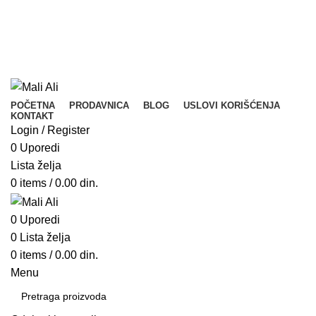
Tel. Podrška | Pon-Pet od 9 do 15h | 064/368-368-1
POZOVITE
Tel. Podrška | Pon-Pet od 9 do 17h | 064/368-368-1
POČETNA
PRODAVNICA
BLOG
USLOVI KORIŠĆENJA
KONTAKT
Login / Register
0
Uporedi
Lista želja
0
items
/
0.00
din.
0
Uporedi
0
Lista želja
0
items
/
0.00
din.
Menu