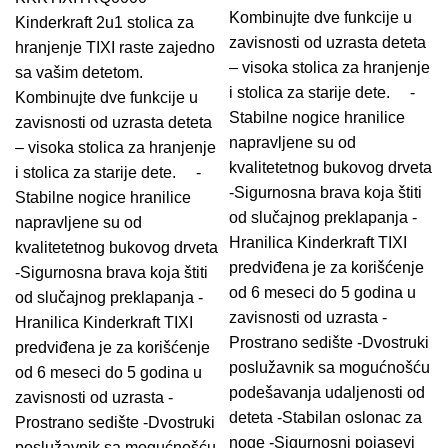
Kombinujte dve funkcije u
Kinderkraft 2u1 stolica za
zavisnosti od uzrasta deteta
hranjenje TIXI raste zajedno
– visoka stolica za hranjenje
sa vašim detetom.
i stolica za starije dete. -
Kombinujte dve funkcije u
Stabilne nogice hranilice
zavisnosti od uzrasta deteta
napravljene su od
– visoka stolica za hranjenje
kvalitetetnog bukovog drveta
i stolica za starije dete. -
-Sigurnosna brava koja štiti
Stabilne nogice hranilice
od slučajnog preklapanja -
napravljene su od
Hranilica Kinderkraft TIXI
kvalitetetnog bukovog drveta
predviđena je za korišćenje
-Sigurnosna brava koja štiti
od 6 meseci do 5 godina u
od slučajnog preklapanja -
zavisnosti od uzrasta -
Hranilica Kinderkraft TIXI
Prostrano sedište -Dvostruki
predviđena je za korišćenje
poslužavnik sa mogućnošću
od 6 meseci do 5 godina u
podešavanja udaljenosti od
zavisnosti od uzrasta -
deteta -Stabilan oslonac za
Prostrano sedište -Dvostruki
noge -Sigurnosni pojasevi
poslužavnik sa mogućnošću