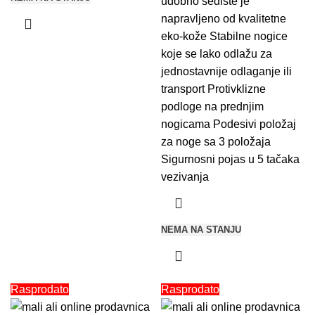
udobno sedište je
napravljeno od kvalitetne
eko-kože Stabilne nogice
koje se lako odlažu za
jednostavnije odlaganje ili
transport Protivklizne
podloge na prednjim
nogicama Podesivi položaj
za noge sa 3 položaja
Sigurnosni pojas u 5 tačaka
vezivanja
NEMA NA STANJU
Rasprodato
Rasprodato