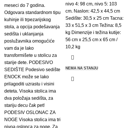
nivo 4: 98 cm, nivo 5: 103
meseci do 7 godina.
cm. Naslon: 42,5 x 44,5 cm
Odgovara standardnom tipu
Sedište: 30,5 x 25 cm Tacna:
kuhinje ili trpezarijskog
33 x 51,5 x 3 cm Težina: 8,5
stola, a opcija podešavanja
kg Dimenzije i težina kutije:
sedišta i uklanjanja
56 cm x 25,5 cm x 65 cm /
poslužavnika omogućiće
10,2 kg
vam da je lako
transformišete u stolicu za
starije dete. PODESIVO
NEMA NA STANJU
SEDIŠTE Podesivo sedište
ENOCK može se lako
prilagoditi uzrastu i visini
deteta. Visoka stolica ima
dva položaja sedišta, za
stariju decu čak pet!
PODESIV OSLONAC ZA
NOGE Visoka stolica ima tri
nivoa oslonca za noge. Za