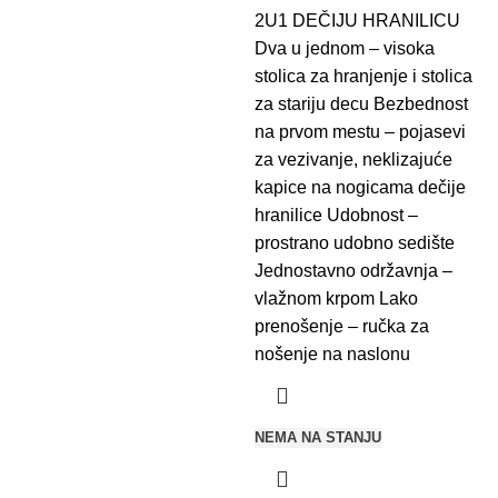
2U1 DEČIJU HRANILICU
Dva u jednom – visoka
stolica za hranjenje i stolica
za stariju decu Bezbednost
na prvom mestu – pojasevi
za vezivanje, neklizajuće
kapice na nogicama dečije
hranilice Udobnost –
prostrano udobno sedište
Jednostavno održavnja –
vlažnom krpom Lako
prenošenje – ručka za
nošenje na naslonu
NEMA NA STANJU