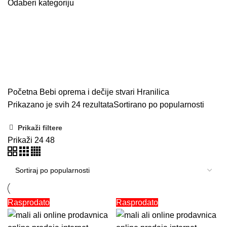
Odaberi kategoriju
SEARCH
Hranilica
Početna
Bebi oprema i dečije stvari
Hranilica
Prikazano je svih 24 rezultata
Sortirano po popularnosti
Prikaži filtere
Prikaži
24
48
Rasprodato
Rasprodato