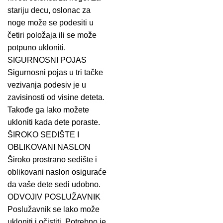
stariju decu, oslonac za
noge može se podesiti u
četiri položaja ili se može
potpuno ukloniti.
SIGURNOSNI POJAS
Sigurnosni pojas u tri tačke
vezivanja podesiv je u
zavisinosti od visine deteta.
Takođe ga lako možete
ukloniti kada dete poraste.
ŠIROKO SEDIŠTE I
OBLIKOVANI NASLON
Široko prostrano sedište i
oblikovani naslon osiguraće
da vaše dete sedi udobno.
ODVOJIV POSLUŽAVNIK
Poslužavnik se lako može
ukloniti i očistiti. Potrebno je