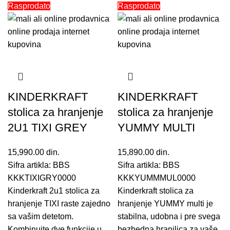
Rasprodato
Rasprodato
KINDERKRAFT
KINDERKRAFT
stolica za hranjenje
stolica za hranjenje
2U1 TIXI GREY
YUMMY MULTI
15,990.00
din.
15,890.00
din.
Sifra artikla: BBS
Sifra artikla: BBS
KKKTIXIGRY0000
KKKYUMMMUL0000
Kinderkraft 2u1 stolica za
Kinderkraft stolica za
hranjenje TIXI raste zajedno
hranjenje YUMMY multi je
sa vašim detetom.
stabilna, udobna i pre svega
Kombinujte dve funkcije u
bezbedna hranilica za vaše