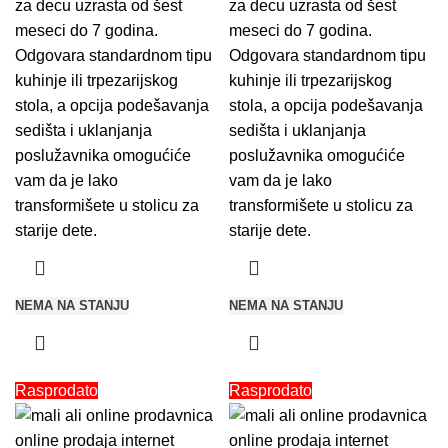
za decu uzrasta od šest
za decu uzrasta od šest
meseci do 7 godina.
meseci do 7 godina.
Odgovara standardnom tipu
Odgovara standardnom tipu
kuhinje ili trpezarijskog
kuhinje ili trpezarijskog
stola, a opcija podešavanja
stola, a opcija podešavanja
sedišta i uklanjanja
sedišta i uklanjanja
poslužavnika omogućiće
poslužavnika omogućiće
vam da je lako
vam da je lako
transformišete u stolicu za
transformišete u stolicu za
starije dete.
starije dete.
NEMA NA STANJU
NEMA NA STANJU
Rasprodato
Rasprodato