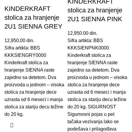
KINDERKRAFT
KINDERKRAFT
stolica za hranjenje
stolica za hranjenje
2U1 SIENNA PINK
2U1 SIENNA GREY
12,950.00
din.
12,950.00
din.
Sifra artikla: BBS
Sifra artikla: BBS
KKKSIENPNK0000
KKKSIENGRY0000
Kinderkraft stolica za
Kinderkraft stolica za
hranjenje SIENNA raste
hranjenje SIENNA raste
zajedno sa detetom. Dva
zajedno sa detetom. Dva
proizvoda u jednom – visoka
proizvoda u jednom – visoka
stolica za hranjenje dece
stolica za hranjenje dece
uzrasta od 6 meseci i manja
uzrasta od 6 meseci i manja
stolica za stariju decu težine
stolica za stariju decu težine
do 20 kg. SIGURNOST
do 20 kg.
Sigurnosni pojas u pet
tačaka vezivanja lako se
podešava i prilagođava