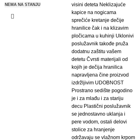
visini deteta Neklizajuće
NEMA NA STANJU
kapice na nogicama
sprečiće kretanje dečije
hranilice čak i na klizavim
pločicama u kuhinji Uklonivi
poslužavnik takođe pruža
dodatnu zaštitu vašem
detetu Čvrsti materijali od
kojih je dečija hranilica
napravljena čine proizvod
izdržljivim UDOBNOST
Prostrano sedište pogodino
je i za mlađu i za stariju
decu Plastični poslužavnik
se jednostavno uklanja i
pere vodom, ostali delovi
stolice za hranjenje
održavaju se vlažnom krpom