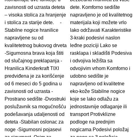
zavisnosti od uzrasta deteta
dete. Komforno sedište
– visoka stolica za hranjenje
napravljeno je od kvalitetnog
i stolica za starije dete. -
materijala koji možete vrlo
Stabilne nogice hranilice
lako održavati Karakteristike
napravljene su od
3-kraki podesivi naslon
kvalitetetnog bukovog drveta
leđne poziciji Lako se
-Sigurnosna brava koja štiti
rasklapa i skladišti Podesiva
od slučajnog preklapanja -
i odvojiva ležišta sa
Hranilica Kinderkraft TIXI
odvojivim vrhom Komforno i
predviđena je za korišćenje
udobno sedište je
od 6 meseci do 5 godina u
napravljeno od kvalitetne
zavisnosti od uzrasta -
eko-kože Stabilne nogice
Prostrano sedište -Dvostruki
koje se lako odlažu za
poslužavnik sa mogućnošću
jednostavnije odlaganje ili
podešavanja udaljenosti od
transport Protivklizne
deteta -Stabilan oslonac za
podloge na prednjim
noge -Sigurnosni pojasevi
nogicama Podesivi položaj