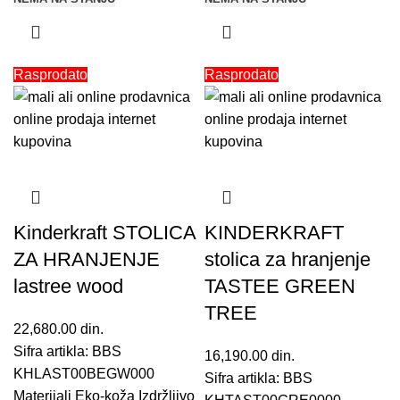
Rasprodato
Rasprodato
Kinderkraft STOLICA
KINDERKRAFT
ZA HRANJENJE
stolica za hranjenje
lastree wood
TASTEE GREEN
TREE
22,680.00
din.
Sifra artikla: BBS
16,190.00
din.
KHLAST00BEGW000
Sifra artikla: BBS
Materijali Eko-koža Izdržljivo