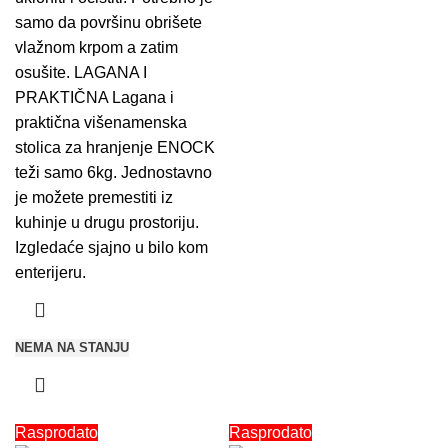
samo da površinu obrišete
vlažnom krpom a zatim
osušite. LAGANA I
PRAKTIČNA Lagana i
praktična višenamenska
stolica za hranjenje ENOCK
teži samo 6kg. Jednostavno
je možete premestiti iz
kuhinje u drugu prostoriju.
Izgledaće sjajno u bilo kom
enterijeru.
NEMA NA STANJU
Rasprodato
Rasprodato