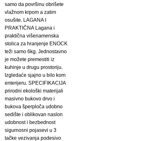
samo da površinu obrišete
vlažnom krpom a zatim
osušite. LAGANA I
PRAKTIČNA Lagana i
praktična višenamenska
stolica za hranjenje ENOCK
teži samo 6kg. Jednostavno
je možete premestiti iz
kuhinje u drugu prostoriju.
Izgledaće sjajno u bilo kom
enterijeru. SPECIFIKACIJA
prirodni ekološki materijali
masivno bukovo drvo i
bukova šperploča udobno
sedište i oblikovan naslon
udobnost i bezbednost
sigurnosni pojasevi u 3
tačke vezivanja podesivo