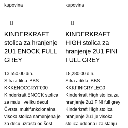
KINDERKRAFT
KINDERKRAFT
stolica za hranjenje
HIGH stolica za
2U1 ENOCK FULL
hranjenje 2U1 FINI
GREY
FULL GREY
13,550.00
din.
18,280.00
din.
Sifra artikla: BBS
Sifra artikla: BBS
KKKENOCGRYF000
KKKFINIGRYLEG0
Kinderkraft ENOCK stolica
Kinderkraft High stolica za
za malu i veliku decu!
hranjenje 2u1 FINI full grey
Čvrsta, multifunkcionalna
Kinderkraft High stolica
visoka stolica namenjena je
hranjenje 2u1 je visoka
za decu uzrasta od šest
stolica udobna i za stariju