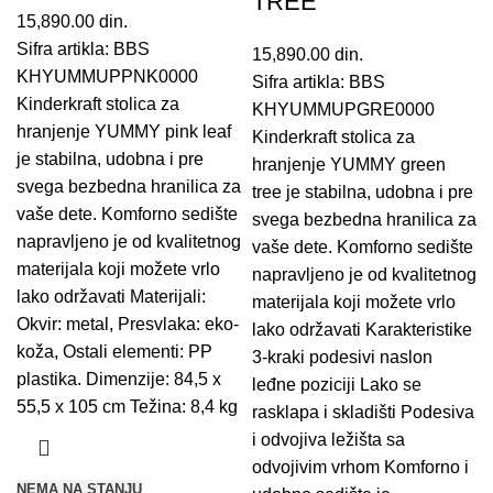
TREE
15,890.00
din.
Sifra artikla: BBS
15,890.00
din.
KHYUMMUPPNK0000
Sifra artikla: BBS
Kinderkraft stolica za
KHYUMMUPGRE0000
hranjenje YUMMY pink leaf
Kinderkraft stolica za
je stabilna, udobna i pre
hranjenje YUMMY green
svega bezbedna hranilica za
tree je stabilna, udobna i pre
vaše dete. Komforno sedište
svega bezbedna hranilica za
napravljeno je od kvalitetnog
vaše dete. Komforno sedište
materijala koji možete vrlo
napravljeno je od kvalitetnog
lako održavati Materijali:
materijala koji možete vrlo
Okvir: metal, Presvlaka: eko-
lako održavati Karakteristike
koža, Ostali elementi: PP
3-kraki podesivi naslon
plastika. Dimenzije: 84,5 x
leđne poziciji Lako se
55,5 x 105 cm Težina: 8,4 kg
rasklapa i skladišti Podesiva
i odvojiva ležišta sa
odvojivim vrhom Komforno i
NEMA NA STANJU