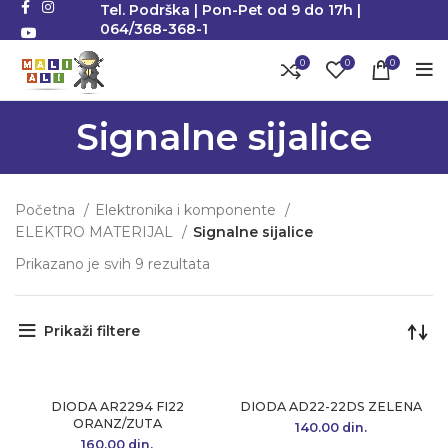
Tel. Podrška | Pon-Pet od 9 do 17h |
064/368-368-1
0
0
0
Signalne sijalice
Početna
Elektronika i komponente
ELEKTRO MATERIJAL
Signalne sijalice
Prikazano je svih 9 rezultata
Sortirano po popularnosti
Prikaži filtere
DIODA AR2294 FI22
DIODA AD22-22DS ZELENA
ORANZ/ZUTA
140.00
din.
160.00
din.