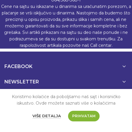
Cene na sajtu su iskazane u dinarima sa uračunatim porezom, a
plaćanje se vrši isključivo u dinarima. Nastojimo da budemo što
precizniji u opisu proizvoda, prikazu slika i samih cena, ali ne
možemo garantovati da su sve informacije kompletne i bez
grešaka. Svi artikli prikazani na sajtu su deo naše ponude i ne
podrazumeva se da su dostupni u svakom trenutku. Za
raspoloživost artikala pozovite naš Call centar.
FACEBOOK
NEWSLETTER
Koristimo kolačiće da poboljšamo naš sajt i korisničko
NALOG
iskustvo. Ovde možete saznati više o kolačićima
PODRŠKA
VIŠE DETALJA
PRIHVATAM