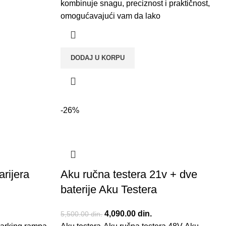
kombinuje snagu, preciznost i praktičnost,
omogućavajući vam da lako
DODAJ U KORPU
-26%
rijera
Aku ručna testera 21v + dve
baterije Aku Testera
e bila:
nutna cena je:
Originalna cena je bila:
4,090.00
din.
Trenutna cena je:
5,500.00
din.