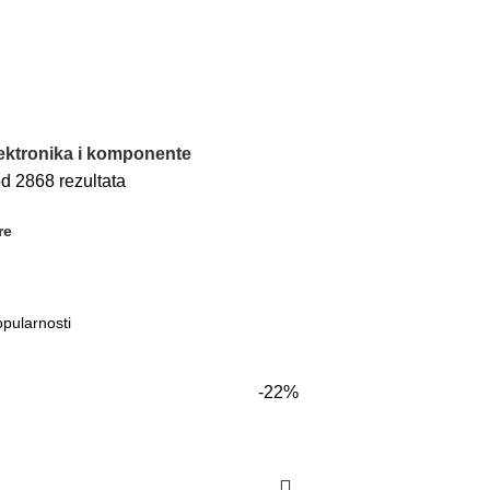
ektronika i komponente
d 2868 rezultata
Sortirano po popularnosti
re
-22%