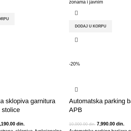
zonama i javnim
ORPU
DODAJ U KORPU
-20%
 sklopiva garnitura
Automatska parking ba
 stolice
APB
riginalna cena je bila:
,190.00
din.
Trenutna cena je:
Originalna cena j
7,990.00
din.
Tre
10,000.00
din.