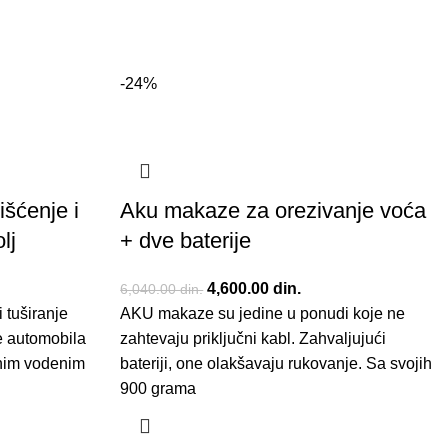
-24%
išćenje i
Aku makaze za orezivanje voća
lj
+ dve baterije
 bila:
utna cena je:
Originalna cena je bila:
4,600.00
din.
Trenutna cena je:
6,040.00
din.
i tuširanje
0.00 din..
AKU makaze su jedine u ponudi koje ne
6,040.00 din..
4,600.00 din..
e automobila
zahtevaju priključni kabl. Zahvaljujući
ičnim vodenim
bateriji, one olakšavaju rukovanje. Sa svojih
900 grama