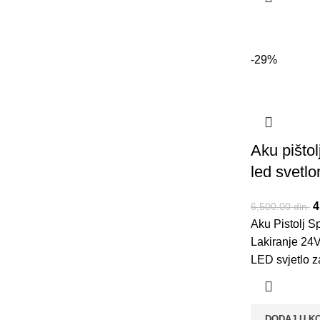
-29%
Aku pištol
led svetl
O
4
6,500.00
din.
Aku Pistolj S
6
Lakiranje 24
LED svjetlo z
DODAJ U K