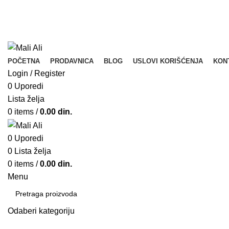
Tel. Podrška | Pon-Pet od 9 do 15h | 064/368-368-1
POZOVITE
Tel. Podrška | Pon-Pet od 9 do 17h | 064/368-368-1
POČETNA
PRODAVNICA
BLOG
USLOVI KORIŠĆENJA
KON
Login / Register
0
Uporedi
Lista želja
0
items
/
0.00
din.
0
Uporedi
0
Lista želja
0
items
/
0.00
din.
Menu
Odaberi kategoriju
SEARCH