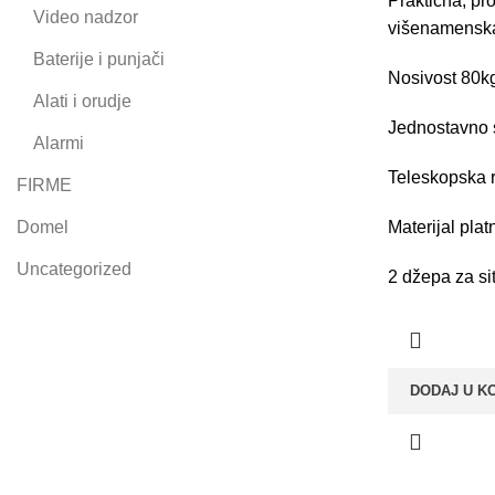
Praktična, pr
8
Video nadzor
višenamenska
Baterije i punjači
Nosivost 80k
Alati i orudje
Jednostavno s
Alarmi
Teleskopska r
FIRME
e
Domel
Materijal pla
Uncategorized
2 džepa za si
e
DODAJ U K