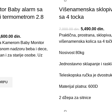
tor Baby alarm sa
Višenamenska sklopiv
i termometrom 2.8
sa 4 tocka
Originalna cena je
5,490.00
din.
Tren
7,000.00
din.
Praktična, prostrana, sklopiva
7,000.00 din..
5,49
riginalna cena je bila:
,600.00
din.
Trenutna cena je:
višenamenska kolica sa 4 toč
a Kamerom Baby Monitor
,000.00 din..
5,600.00 din..
snom nadzoru beba i dece,
Nosivost 80kg
 i za starije osobe. Uz
Jednostavno sklapanje i rask
Teleskopska ručka je dvostruk
ORPU
Materijal platna: 600D
2 džepa za sitnice