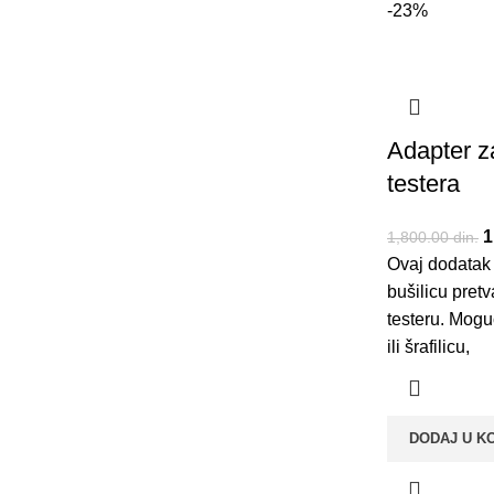
-23%
Adapter z
testera
O
1
1,800.00
din.
Ovaj dodatak 
1
bušilicu pret
testeru. Mogu
ili šrafilicu,
DODAJ U K