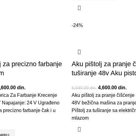
-24%
j za precizno farbanje
Aku pištolj za pranje č
om
tuširanje 48v Aku pisto
riginalna cena je bila:
,600.00
din.
Trenutna cena je:
Originalna cena je
4,600.00
din.
Tren
6,040.00
din.
prica Za Farbanje Krecenje
,500.00 din..
4,600.00 din..
Aku pištolj za pranje čišćenje 
6,040.00 din..
4,60
V Napajanje: 24 V Ugrađeno
48V bežična mašina za pranj
a precizno farbanje čak i u
Pištolj za tuširanje sa elektr
mlazom
ORPU