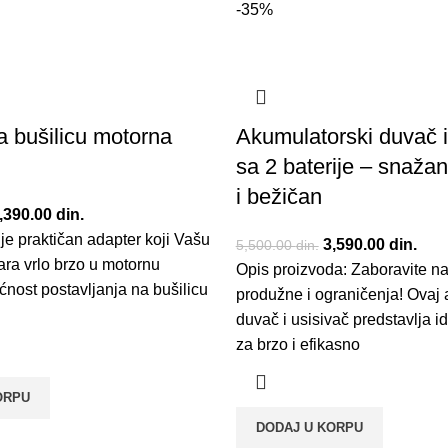
-35%
a bušilicu motorna
Akumulatorski duvač i
sa 2 baterije – snažan
i bežičan
riginalna cena je bila:
,390.00
din.
Trenutna cena je:
je praktičan adapter koji Vašu
,800.00 din..
1,390.00 din..
Originalna cena je
3,590.00
din.
Tren
5,500.00
din.
vara vrlo brzo u motornu
Opis proizvoda: Zaboravite na
5,500.00 din..
3,59
ćnost postavljanja na bušilicu
produžne i ograničenja! Ovaj 
duvač i usisivač predstavlja i
za brzo i efikasno
ORPU
DODAJ U KORPU