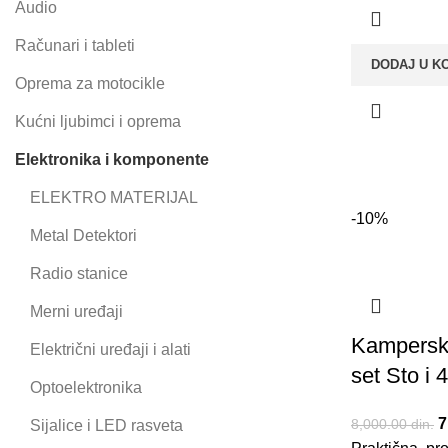
Audio
Računari i tableti
DODAJ U K
Oprema za motocikle
Kućni ljubimci i oprema
Elektronika i komponente
ELEKTRO MATERIJAL
-10%
Metal Detektori
Radio stanice
Merni uređaji
Kamperska
Električni uređaji i alati
set Sto i 4
Optoelektronika
O
7
8,000.00
din.
Sijalice i LED rasveta