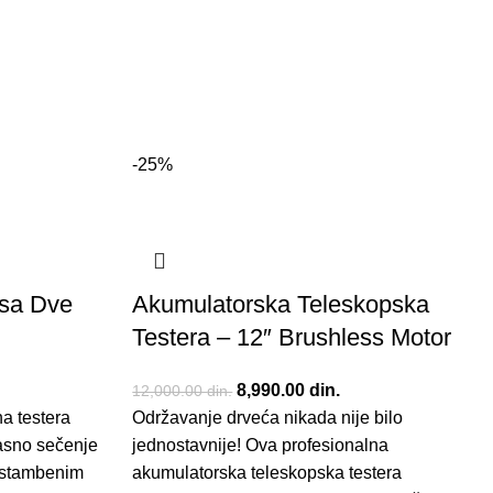
-25%
 sa Dve
Akumulatorska Teleskopska
Testera – 12″ Brushless Motor
e bila:
nutna cena je:
Originalna cena je bila:
8,990.00
din.
Trenutna cena je:
12,000.00
din.
a testera
90.00 din..
Održavanje drveća nikada nije bilo
12,000.00 din..
8,990.00 din..
kasno sečenje
jednostavnije! Ova profesionalna
u stambenim
akumulatorska teleskopska testera