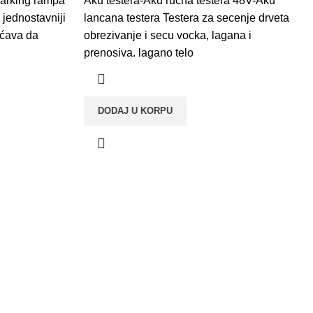
parking rampa
90.00 din..
Aku testera-Aku ručna testera 48V-Aku
5,500.00 din..
4,090.00 din..
 jednostavniji
lancana testera Testera za secenje drveta
ćava da
obrezivanje i secu vocka, lagana i
prenosiva. lagano telo
DODAJ U KORPU