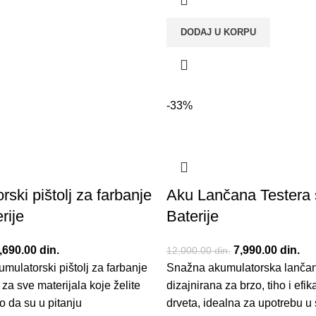
DODAJ U KORPU
-33%
ski pištolj za farbanje
Aku Lančana Testera
rije
Baterije
riginalna cena je bila:
,690.00
din.
Trenutna cena je:
Originalna cena j
7,990.00
din.
Tre
12,000.00
din.
mulatorski pištolj za farbanje
,500.00 din..
4,690.00 din..
Snažna akumulatorska lančan
12,000.00 din..
7,9
 za sve materijala koje želite
dizajnirana za brzo, tiho i efi
lo da su u pitanju
drveta, idealna za upotrebu 