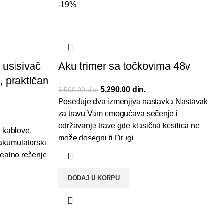
-19%
 usisivač
Aku trimer sa točkovima 48v
, praktičan
Originalna cena je bila:
5,290.00
din.
Trenutna cena je:
6,500.00
din.
Poseduje dva izmenjiva nastavka Nastavak
6,500.00 din..
5,290.00 din..
za travu Vam omogućava sečenje i
 bila:
utna cena je:
održavanje trave gde klasična kosilica ne
 kablove,
0.00 din..
može dosegnuti Drugi
akumulatorski
dealno rešenje
DODAJ U KORPU