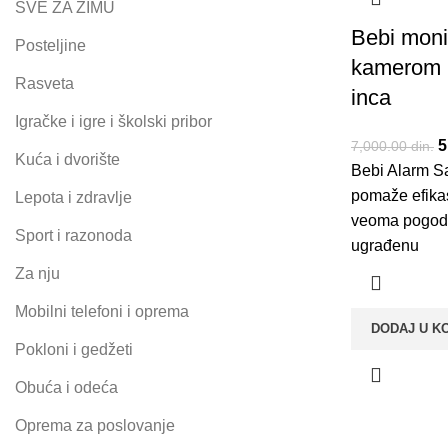
SVE ZA ZIMU
Bebi moni
Posteljine
kamerom 
Rasveta
inca
Igračke i igre i školski pribor
O
5
7,000.00
din.
Kuća i dvorište
Bebi Alarm S
7
pomaže efika
Lepota i zdravlje
veoma pogodan
Sport i razonoda
ugrađenu
Za nju
Mobilni telefoni i oprema
DODAJ U K
Pokloni i gedžeti
Obuća i odeća
Oprema za poslovanje