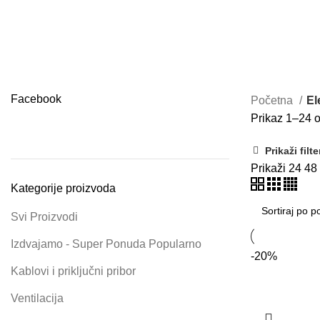
Elektronika i komponente
Facebook
Početna
El
Prikaz 1–24 o
Prikaži filte
Prikaži
24
48
Kategorije proizvoda
Svi Proizvodi
Izdvajamo - Super Ponuda
Popularno
-20%
Kablovi i priključni pribor
Ventilacija