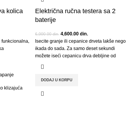
a kolica
Električna ručna testera sa 2
baterije
 bila:
utna cena je:
Originalna cena je bila:
4,600.00
din.
Trenutna cena je:
6,000.00
din.
, funkcionalna,
0.00 din..
Isecite granje ili cepanice drveta lakše nego
6,000.00 din..
4,600.00 din..
ka
ikada do sada. Za samo deset sekundi
možete iseći cepanicu drva debljine od
lapanje
DODAJ U KORPU
o klizajuća