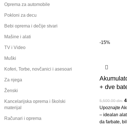
Oprema za automobile
Pokloni za decu
Bebi oprema i dečije stvari
Mašine i alati
-15%
TV i Video
Muški
Koferi, Torbe, novčanici i asesoari
Akumulator
Za njega
+ dve bate
Ženski
O
4
5,500.00
din.
Kancelarijska oprema i školski
materijal
Upoznajte Aku
5
– idealan alat
Računari i oprema
da farbate, bi