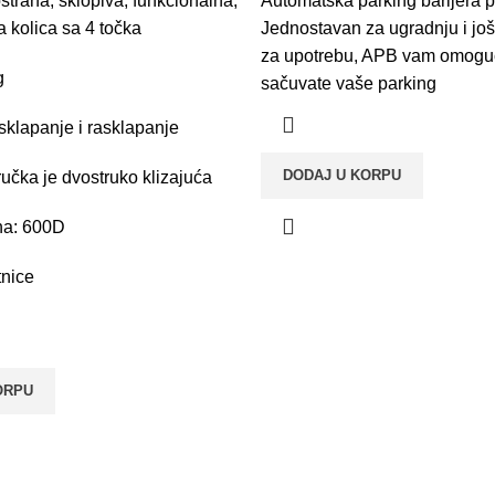
ostrana, sklopiva, funkcionalna,
,000.00 din..
7,190.00 din..
Automatska parking barijera 
10,000.00 din..
7,9
 kolica sa 4 točka
Jednostavan za ugradnju i još
za upotrebu, APB vam omogu
g
sačuvate vaše parking
klapanje i rasklapanje
DODAJ U KORPU
učka je dvostruko klizajuća
tna: 600D
tnice
ORPU