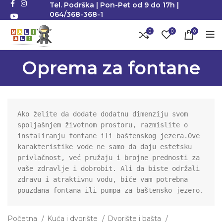
Tel. Podrška | Pon-Pet od 9 do 17h |
064/368-368-1
0
0
0
Oprema za fontane
Ako želite da dodate dodatnu dimenziju svom 
spoljašnjem životnom prostoru, razmislite o 
instaliranju fontane ili baštenskog jezera.
Ove 
karakteristike vode ne samo da daju estetsku 
privlačnost, već pružaju i brojne prednosti za 
vaše zdravlje i dobrobit. Ali da biste održali 
zdravu i atraktivnu vodu, biće vam potrebna 
pouzdana fontana ili pumpa za baštensko jezero.
Početna
Kuća i dvorište
Dvorište i bašta