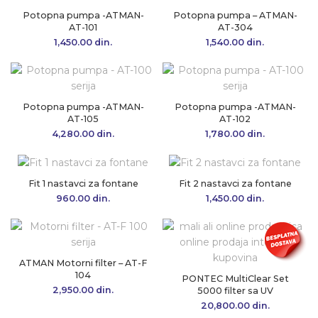
Potopna pumpa -ATMAN-
Potopna pumpa – ATMAN-
AT-101
AT-304
1,450.00
din.
1,540.00
din.
Potopna pumpa -ATMAN-
Potopna pumpa -ATMAN-
AT-105
AT-102
4,280.00
din.
1,780.00
din.
Fit 1 nastavci za fontane
Fit 2 nastavci za fontane
960.00
din.
1,450.00
din.
ATMAN Motorni filter – AT-F
104
PONTEC MultiClear Set
2,950.00
din.
5000 filter sa UV
20,800.00
din.