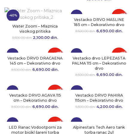
-40%
-21%
Vestacko DRVO MASLINE
185 cm – Dekorativno drvo
Water Zoom – Mlaznica
6,690.00
Originalna cena
din.
Tre
visokog pritiska
8,500.00
din.
je bila:
cen
2,100.00
Originalna cena
din.
Trenutna
3,500.00
din.
8,500.00 din..
6,690.
je bila:
cena je:
3,500.00 din..
2,100.00 din..
-21%
-21%
Vestacko DRVO DRACAENA
Vestacko drvo LEPEZASTA
145 cm – Dekorativno drvo
PALMA 115 cm – Dekorativno
drvo
6,690.00
Originalna cena
din.
Trenutna
8,500.00
din.
je bila:
cena je:
6,690.00
Originalna cena
din.
Tre
8,500.00
din.
8,500.00 din..
6,690.00 din..
je bila:
cen
8,500.00 din..
6,690.
-21%
-24%
Vestacko DRVO AGAVA 115
Vestacko DRVO PAHIRA
cm – Dekorativno drvo
115cm – Dekorativno drvo
6,690.00
Originalna cena
din.
Trenutna
4,200.00
Originalna cena
din.
Tre
8,500.00
din.
5,500.00
din.
je bila:
cena je:
je bila:
cen
8,500.00 din..
6,690.00 din..
5,500.00 din..
4,200.
-12%
-21%
LED Ranac Vodootporni za
Alpinestars Tech Aero tank
motor bicikl šareni torba
torba ranac 2u1