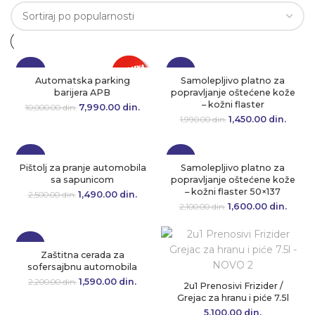
-20%
-27%
Automatska parking
Samolepljivo platno za
barijera APB
popravljanje oštećene kože
– kožni flaster
7,990.00
Originalna cena
din.
Trenutna
10,000.00
din.
je bila:
cena je:
1,450.00
Originalna cena
din.
Tren
1,990.00
din.
10,000.00 din..
7,990.00 din..
je bila:
cena
1,990.00 din..
1,450.0
-40%
-24%
Pištolj za pranje automobila
Samolepljivo platno za
sa sapunicom
popravljanje oštećene kože
– kožni flaster 50×137
1,490.00
Originalna cena
din.
Trenutna
2,500.00
din.
je bila:
cena je:
1,600.00
Originalna cena
din.
Tre
2,100.00
din.
2,500.00 din..
1,490.00 din..
je bila:
cen
2,100.00 din..
1,600.
-28%
Zaštitna cerada za
sofersajbnu automobila
1,590.00
Originalna cena
din.
Trenutna
2,200.00
din.
2u1 Prenosivi Frizider /
je bila:
cena je:
Grejac za hranu i piće 7.5l
2,200.00 din..
1,590.00 din..
5,100.00
din.