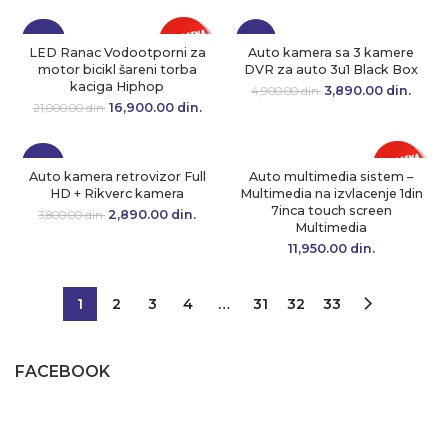
4,600.00 din..
3,590.00 din..
-20%
-21%
LED Ranac Vodootporni za
Auto kamera sa 3 kamere
motor bicikl šareni torba
DVR za auto 3u1 Black Box
kaciga Hiphop
3,890.00
Originalna cena
din.
Tre
4,900.00
din.
je bila:
cen
16,900.00
Originalna cena
din.
Trenutna
21,000.00
din.
4,900.00 din..
3,890.
je bila:
cena je:
21,000.00 din..
16,900.00 din..
-24%
Auto kamera retrovizor Full
Auto multimedia sistem –
HD + Rikverc kamera
Multimedia na izvlacenje 1din
7inca touch screen
2,890.00
Originalna cena
din.
Trenutna
3,800.00
din.
Multimedia
je bila:
cena je:
3,800.00 din..
2,890.00 din..
11,950.00
din.
1
2
3
4
…
31
32
33
FACEBOOK