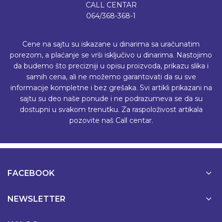
CALL CENTAR
064/368-368-1
Cene na sajtu su iskazane u dinarima sa uračunatim
porezom, a plaćanje se vrši isključivo u dinarima. Nastojimo
da budemo što precizniji u opisu proizvoda, prikazu slika i
samih cena, ali ne možemo garantovati da su sve
informacije kompletne i bez grešaka. Svi artikli prikazani na
sajtu su deo naše ponude i ne podrazumeva se da su
dostupni u svakom trenutku. Za raspoloživost artikala
pozovite naš Call centar.
FACEBOOK
NEWSLETTER