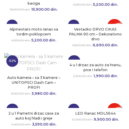
kaciga
5,200.00
Originalna cena
din.
Tre
6,550.00
din.
je bila:
cen
15,900.00
Originalna cena
din.
Trenutna
18,000.00
din.
6,550.00 din..
5,200.
je bila:
cena je:
18,000.00 din..
15,900.00 din..
-21%
-21%
Alpinestars moto ranac sa
Vestacko DRVO CIKAS
tvrdim poklopcem
PALMA 90 cm – Dekorativno
drvo
5,200.00
Originalna cena
din.
Trenutna
6,550.00
din.
je bila:
cena je:
6,690.00
Originalna cena
din.
Tre
8,500.00
din.
6,550.00 din..
5,200.00 din..
je bila:
cen
8,500.00 din..
6,690.
-52%
-20%
4 u 1 drzac za auto za hranu,
pice i telefon
1,990.00
Originalna cena
din.
Tre
2,500.00
din.
Auto kamera – sa 3 kamere –
je bila:
cen
UNITOPSCI Dash Cam –
2,500.00 din..
1,990.
PROFI
3,980.00
Originalna cena
din.
Trenutna
8,300.00
din.
je bila:
cena je:
8,300.00 din..
3,980.00 din..
-22%
-18%
2 u 1 Pametni drzac case za
LED Ranac MDL5644
auto koj hladi i greje
9,900.00
Originalna cena
din.
Tr
12,000.00
din.
je bila:
ce
3,590.00
Originalna cena
din.
Trenutna
4,600.00
din.
12,000.00 din..
9,900
je bila:
cena je: