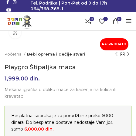
Tel. Podrška | Pon-Pet od 9 do 17h |
064/368-368-1
0
0
0
Klikni da uvećaš
RASPRODATO
Početna
Bebi oprema i dečije stvari
Playgro Štipaljka maca
1,999.00
din.
Mekana igračka u obliku mace za kačenje na kolica ili
krevetac
Besplatna isporuka je za porudžbine preko 6000
dinara. Do besplatne dostave nedostaje Vam još
samo
6,000.00
din.