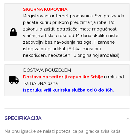
SIGURNA KUPOVINA
Registrovana internet prodavnica. Sve proizvoda
plaćate kuriru prilikom preuzimanja robe. Po
zakonu o zaštiti potrošača imate mogućnost
vraćanja artikla u roku od 14 dana ukoliko niste
zadovoljni bez navođenja razloga, ili zamene
istog za drugi artikal. (Artikal mora biti
nekorišćen, neoštećen i u originalnoj ambalaži)
DOSTAVA POUZEĆEM
Dostava na teritoriji republike Srbije
u roku od
1-3 RADNA dana.
Isporuku vrši kurirska služba od 8 do 16h.
SPECIFIKACIJA
Na dnu igračke se nalazi potezalica pa igračka svira kada