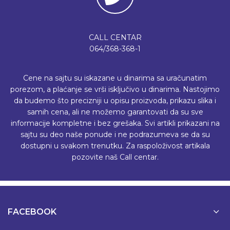
CALL CENTAR
064/368-368-1
Cene na sajtu su iskazane u dinarima sa uračunatim
porezom, a plaćanje se vrši isključivo u dinarima. Nastojimo
da budemo što precizniji u opisu proizvoda, prikazu slika i
samih cena, ali ne možemo garantovati da su sve
informacije kompletne i bez grešaka. Svi artikli prikazani na
sajtu su deo naše ponude i ne podrazumeva se da su
dostupni u svakom trenutku. Za raspoloživost artikala
pozovite naš Call centar.
FACEBOOK