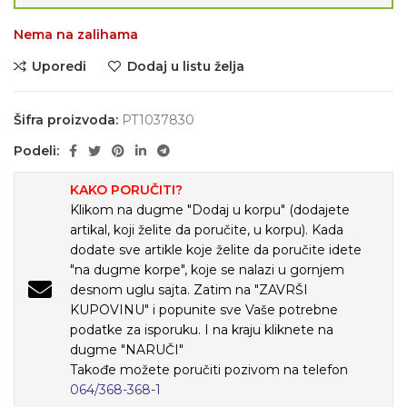
Nema na zalihama
Uporedi
Dodaj u listu želja
Šifra proizvoda:
PT1037830
Podeli:
KAKO PORUČITI?
Klikom na dugme "Dodaj u korpu" (dodajete
artikal, koji želite da poručite, u korpu). Kada
dodate sve artikle koje želite da poručite idete
"na dugme korpe", koje se nalazi u gornjem
desnom uglu sajta. Zatim na "ZAVRŠI
KUPOVINU" i popunite sve Vaše potrebne
podatke za isporuku. I na kraju kliknete na
dugme "NARUČI"
Takođe možete poručiti pozivom na telefon
064/368-368-1