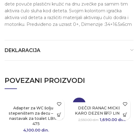
dete povuče plastični kružić na dnu zvečke pa samim tim
aktivira čulo sluha kod deteta. Svojim koloritom igračka
aktivira vid deteta a različiti materijali aktiviraju čulo dodira i
motoriku. Predviđeno za uzrast 0+, Dimenzije :34×16.5x6cm
DEKLARACIJA
POVEZANI PROIZVODI
-34%
Adapter za WC šolju sa
DEČIJI RANAC MICKEY –
stepeništem za decu – dečiji
KARO DEZEN 🎒🐭 LIN-899
nastavak za toalet LBN26-
1,690.00
Originalna cena
din.
Tre
2,550.00
din.
475
je bila:
cen
2,550.00 din..
1,690.
4,100.00
din.