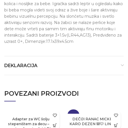
kolica i nosiljke za bebe. Igračka sadrži leptir u ogledalu kako
bi beba mogla videti svoj odraz a žive boje i šare aktiviraju
bebinu vizuelnu percepciju. Na slončetu muzika i svetlo
aktiviraju senzorni razvoj. Na žabici se nalaze perlice koje
dete može vrteti pa samim tim aktiviraju finu motoriku i
interakciju. Sadrži baterije 3×1.5v(LR44,AG13), Predviđeno za
uzrast 0+, Dimenzije:17.1x39x4.5cm
DEKLARACIJA
POVEZANI PROIZVODI
-34%
Adapter za WC šolju sa
DEČIJI RANAC MICKEY –
stepeništem za decu – dečiji
KARO DEZEN 🎒🐭 LIN-899