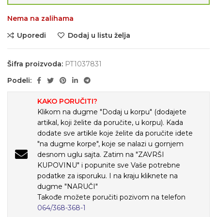
Nema na zalihama
Uporedi
Dodaj u listu želja
Šifra proizvoda:
PT1037831
Podeli:
KAKO PORUČITI?
Klikom na dugme "Dodaj u korpu" (dodajete
artikal, koji želite da poručite, u korpu). Kada
dodate sve artikle koje želite da poručite idete
"na dugme korpe", koje se nalazi u gornjem
desnom uglu sajta. Zatim na "ZAVRŠI
KUPOVINU" i popunite sve Vaše potrebne
podatke za isporuku. I na kraju kliknete na
dugme "NARUČI"
Takođe možete poručiti pozivom na telefon
064/368-368-1