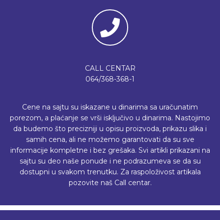
CALL CENTAR
064/368-368-1
Cene na sajtu su iskazane u dinarima sa uračunatim
porezom, a plaćanje se vrši isključivo u dinarima. Nastojimo
da budemo što precizniji u opisu proizvoda, prikazu slika i
samih cena, ali ne možemo garantovati da su sve
informacije kompletne i bez grešaka. Svi artikli prikazani na
sajtu su deo naše ponude i ne podrazumeva se da su
dostupni u svakom trenutku. Za raspoloživost artikala
pozovite naš Call centar.