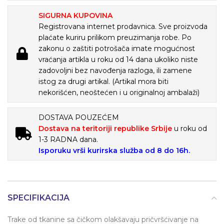
SIGURNA KUPOVINA
Registrovana internet prodavnica. Sve proizvoda
plaćate kuriru prilikom preuzimanja robe. Po
zakonu o zaštiti potrošača imate mogućnost
vraćanja artikla u roku od 14 dana ukoliko niste
zadovoljni bez navođenja razloga, ili zamene
istog za drugi artikal. (Artikal mora biti
nekorišćen, neoštećen i u originalnoj ambalaži)
DOSTAVA POUZEĆEM
Dostava na teritoriji republike Srbije
u roku od
1-3 RADNA dana.
Isporuku vrši kurirska služba od 8 do 16h.
SPECIFIKACIJA
Trake od tkanine sa čičkom olakšavaju pričvršćivanje na