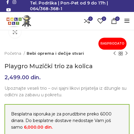
Tel. Podrška | Pon-Pet od 9 do 17h |
064/368-368-1
0
0
0
Klikni da uvećaš
RASPRODATO
Početna
Bebi oprema i dečije stvari
Playgro Muzički trio za kolica
2,499.00
din.
Upoznajte veseli trio – ovi sjajni likovi prijatelja iz džungle su
odlični za zabavu u pokretu.
Besplatna isporuka je za porudžbine preko 6000
dinara. Do besplatne dostave nedostaje Vam još
samo
6,000.00
din.