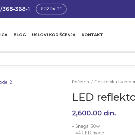
4/368-368-1
POZOVITE
ICA
BLOG
USLOVI KORIŠĆENJA
KONTAKT
Početna
Elektronika i komp
LED reflekt
2,600.00
din.
– Snaga: 30w
– 44 LED diode