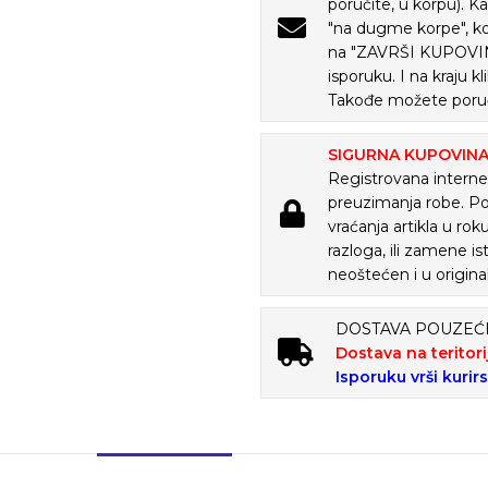
poručite, u korpu). K
"na dugme korpe", ko
na "ZAVRŠI KUPOVINU
isporuku. I na kraju
Takođe možete poruč
SIGURNA KUPOVIN
Registrovana internet
preuzimanja robe. P
vraćanja artikla u ro
razloga, ili zamene is
neoštećen i u origina
DOSTAVA POUZE
Dostava na teritori
Isporuku vrši kurir