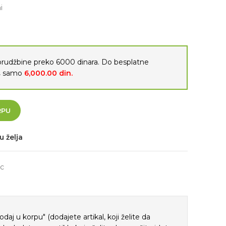
i
porudžbine preko 6000 dinara. Do besplatne
oš samo
6,000.00
din.
RPU
u želja
c
j u korpu" (dodajete artikal, koji želite da