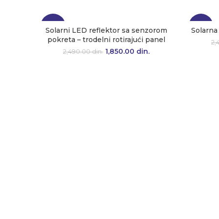
-26%
-18%
Solarni LED reflektor sa senzorom
Solarna
pokreta – trodelni rotirajući panel
2,
1,850.00
Originalna cena je
din.
Trenutna
2,490.00
din.
bila: 2,490.00 din..
cena je:
1,850.00 din..