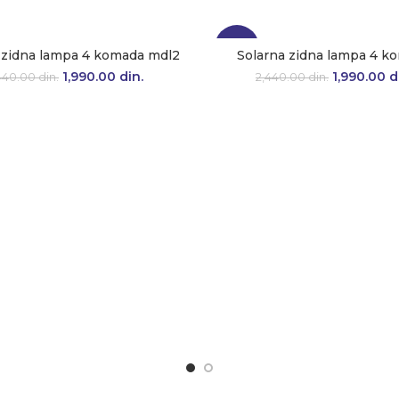
-18%
 zidna lampa 4 komada mdl2
Solarna zidna lampa 4 k
1,990.00
Originalna cena je
din.
Trenutna
1,990.00
Originaln
d
440.00
din.
2,440.00
din.
bila: 2,440.00 din..
cena je:
bila: 2,44
1,990.00 din..