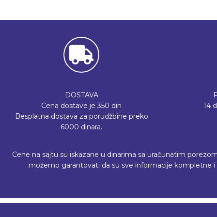
DOSTAVA
Cena dostave je 350 din
14 
Besplatna dostava za porudžbine preko
6000 dinara.
Cene na sajtu su iskazane u dinarima sa uračunatim porezom, a 
možemo garantovati da su sve informacije kompletne i b