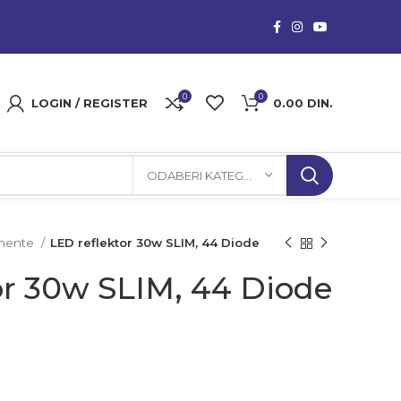
0
0
LOGIN / REGISTER
0.00
DIN.
ODABERI KATEGORIJU
onente
LED reflektor 30w SLIM, 44 Diode
or 30w SLIM, 44 Diode