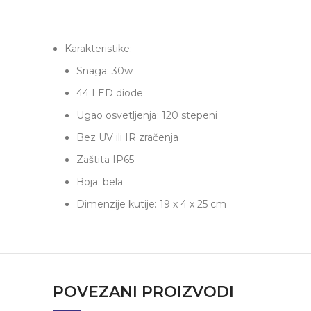
Karakteristike:
Snaga: 30w
44 LED diode
Ugao osvetljenja: 120 stepeni
Bez UV ili IR zračenja
Zaštita IP65
Boja: bela
Dimenzije kutije: 19 x 4 x 25 cm
POVEZANI PROIZVODI