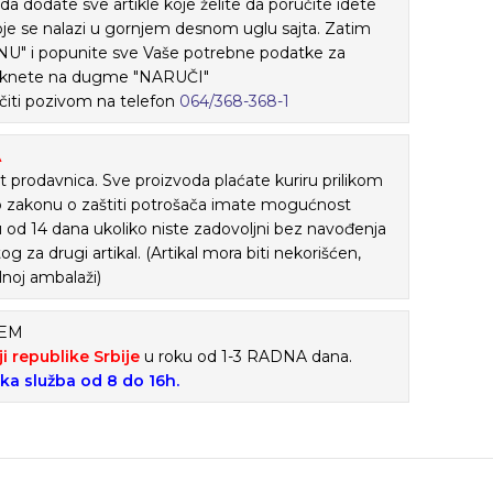
ada dodate sve artikle koje želite da poručite idete
je se nalazi u gornjem desnom uglu sajta. Zatim
" i popunite sve Vaše potrebne podatke za
 kliknete na dugme "NARUČI"
iti pozivom na telefon
064/368-368-1
A
 prodavnica. Sve proizvoda plaćate kuriru prilikom
o zakonu o zaštiti potrošača imate mogućnost
ku od 14 dana ukoliko niste zadovoljni bez navođenja
tog za drugi artikal. (Artikal mora biti nekorišćen,
lnoj ambalaži)
ĆEM
ji republike Srbije
u roku od 1-3 RADNA dana.
ska služba od 8 do 16h.