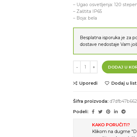
– Ugao osvetljenja: 120 stepen
– Zaštita IP65
– Boja: bela
Besplatna isporuka je za 
dostave nedostaje Vam j
DODAJ U KO
Uporedi
Dodaj u list
Šifra proizvoda:
d7dfb47b662
Podeli:
KAKO PORUČITI?
Klikom na dugme "Doda