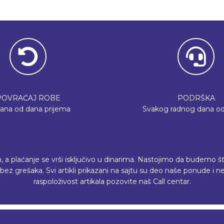
POVRAĆAJ ROBE
PODRŠKA
dana od dana prijema
Svakog radnog dana od
plaćanje se vrši isključivo u dinarima. Nastojimo da budemo što p
ez grešaka. Svi artikli prikazani na sajtu su deo naše ponude i
raspoloživost artikala pozovite naš Call centar.