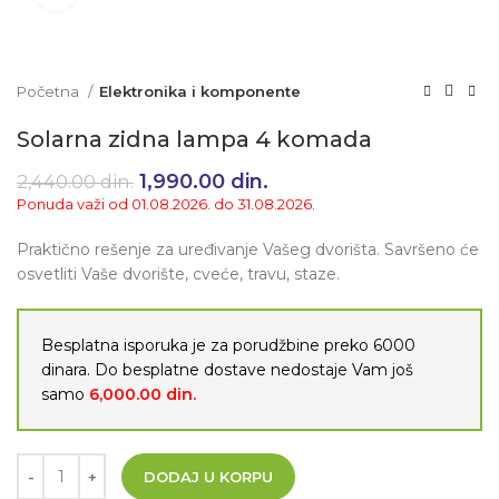
Početna
Elektronika i komponente
Solarna zidna lampa 4 komada
Originalna cena je bila:
1,990.00
din.
Trenutna cena je:
2,440.00
din.
2,440.00 din..
1,990.00 din..
Ponuda važi od 01.08.2026. do 31.08.2026.
Praktično rešenje za uređivanje Vašeg dvorišta. Savršeno će
osvetliti Vaše dvorište, cveće, travu, staze.
Besplatna isporuka je za porudžbine preko 6000
dinara. Do besplatne dostave nedostaje Vam još
samo
6,000.00
din.
DODAJ U KORPU