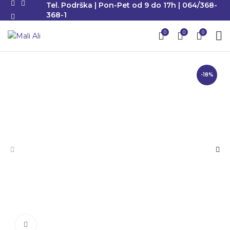
Tel. Podrška | Pon-Pet od 9 do 17h | 064/368-
368-1
0
0
0
-18%
Klikni da uvećaš