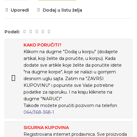
Uporedi
Dodaj u listu želja
Podeli:
KAKO PORUČITI?
Klikom na dugme "Dodaj u korpu" (dodajete
artikal, koji želite da poručite, u korpu). Kada
dodate sve artikle koje želite da poručite idete
"na dugme korpe", koje se nalazi u gornjem
desnom uglu sajta. Zatim na "ZAVRŠI
KUPOVINU" i popunite sve Vaše potrebne
podatke za isporuku. I na kraju kliknete na
dugme "NARUČI"
Takođe možete poručiti pozivom na telefon
064/368-368-1
SIGURNA KUPOVINA
Registrovana internet prodavnica. Sve proizvoda