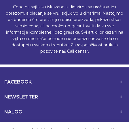
Cene na sajtu su iskazane u dinarima sa uračunatim
porezom, a plaćanje se vrši isključivo u dinarima. Nastojimo
da budemo što precizniji u opisu proizvoda, prikazu slika i
samih cena, ali ne možemo garantovati da su sve
informacije kompletne i bez grešaka. Svi artikli prikazani na
sajtu su deo naše ponude i ne podrazumeva se da su
dostupni u svakom trenutku. Za raspoloživost artikala
pozovite naš Call centar.
FACEBOOK
NEWSLETTER
NALOG
PODRŠKA