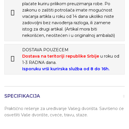
plaćate kuriru prilikom preuzimanja robe. Po
zakonu o zaštiti potrošača imate mogućnost
vraćanja artikla u roku od 14 dana ukoliko niste
zadovoljni bez navođenja razloga, ili zamene
istog za drugi artikal. (Artikal mora biti
nekorišćen, neoštećen i u originalnoj ambalaži)
DOSTAVA POUZEĆEM
Dostava na teritoriji republike Srbije
u roku od
1-3 RADNA dana.
Isporuku vrši kurirska služba od 8 do 16h.
SPECIFIKACIJA
Praktično rešenje za uređivanje Vašeg dvorišta. Savršeno će
osvetliti Vaše dvorište, cveće, travu, staze.