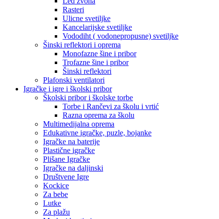
Led zvona
Rasteri
Ulicne svetiljke
Kancelarijske svetiljke
Vododiht ( vodonepropusne) svetiljke
Šinski reflektori i oprema
Monofazne šine i pribor
Trofazne šine i pribor
Šinski reflektori
Plafonski ventilatori
Igračke i igre i školski pribor
Školski pribor i školske torbe
Torbe i Rančevi za školu i vrtić
Razna oprema za školu
Multimedijalna oprema
Edukativne igračke, puzle, bojanke
Igračke na baterije
Plastične igračke
Plišane Igračke
Igračke na daljinski
Društvene Igre
Kockice
Za bebe
Lutke
Za plažu