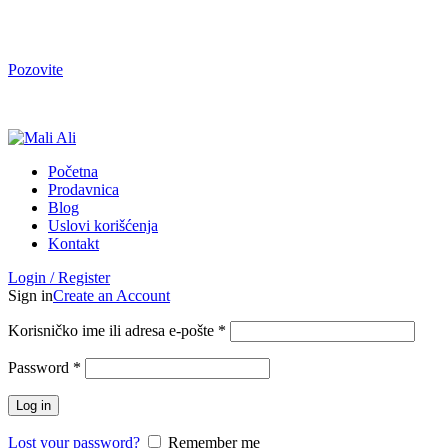
Tel. Podrška | Pon-Pet od 9 do 15h | 064/368-368-1
Pozovite
Tel. Podrška | Pon-Pet od 9 do 17h | 064/368-368-1
Početna
Prodavnica
Blog
Uslovi korišćenja
Kontakt
Login / Register
Sign in
Create an Account
Korisničko ime ili adresa e-pošte
*
Password
*
Log in
Lost your password?
Remember me