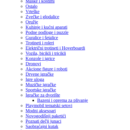
Maske i kostimi
Ostalo
Vrteške
Zvečke i glodalice
Oružje
Kuhinje i kućni aparati
Podne podloge i puzzle
Guralice i šetalice
Trotineti i roleri
Električni trotineti i Hoverboardi
Vozila, bicikli i tricikli
Konzole i igrice
Dronovi
Akcione figure i roboti
Drvene igračke
Igre uloga
Muzičke igračke
Sportske igračke
‎Igračke za dvorište
Bazeni i oprema za plivanje
Playmobil tematski setovi
Modni aksesoari
Novogodišnji paketići
Poznati dečji junaci
Saobraćajni kutak