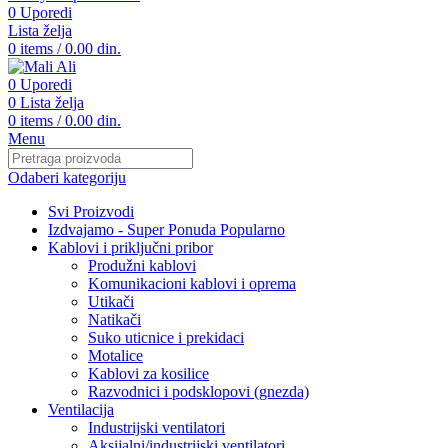
0
Uporedi
Lista želja
0
items
/
0.00
din.
0
Uporedi
0
Lista želja
0
items
/
0.00
din.
Menu
Odaberi kategoriju
Svi Proizvodi
Izdvajamo - Super Ponuda
Popularno
Kablovi i priključni pribor
Produžni kablovi
Komunikacioni kablovi i oprema
Utikači
Natikači
Suko uticnice i prekidaci
Motalice
Kablovi za kosilice
Razvodnici i podsklopovi (gnezda)
Ventilacija
Industrijski ventilatori
Aksijalni/industrijski ventilatori