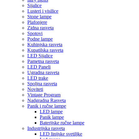
Sijalice
Lusteri i visilice
Stone lampe
Plafonjere
Zidna rasveta
Spotovi
Podne lampe
Kuhinjska rasveta
Kupatilska rasveta
LED Sijalice
Pametna rasveta
LED Paneli
Ugradna rasveta
LED trake
Spoljna rasveta
Noviteti
Vintage Program
Nadgradna Rasveta
Panik i ručne lampe
LED lampe
Panik lampe
Baterijske ručne lampe
Industrijska rasveta
LED linijske svetiljke