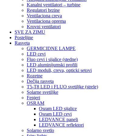
Kanalni ventilatori – turbine
Regulatori brzine
Ventilaciona creva
Ventilaciona oprema
Krovni ventilatori
SVE ZA ZIMU
Posteljine
Rasveta
GERMICIDNE LAMPE
LED cevi
Fluo cevi i sijalice (stedne)
LED aluminijumski profili
LED moduli, creva, opticki setovi
Rozetne
Dečija rasveta
T5-T8 LED i FLUO svetiljke (strele)
Solarne svetiljke
Fenjeri
OSRAM
Osram LED sijalice
Osram LED cevi
LEDVANCE paneli
LEDVANCE reflektori
Solarno svetlo
fairy lights