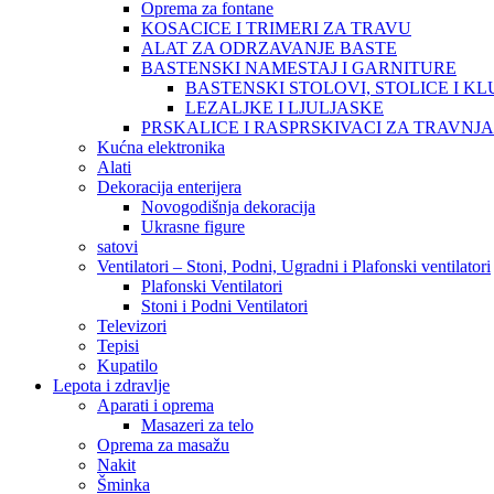
Oprema za fontane
KOSACICE I TRIMERI ZA TRAVU
ALAT ZA ODRZAVANJE BASTE
BASTENSKI NAMESTAJ I GARNITURE
BASTENSKI STOLOVI, STOLICE I KL
LEZALJKE I LJULJASKE
PRSKALICE I RASPRSKIVACI ZA TRAVNJ
Kućna elektronika
Alati
Dekoracija enterijera
Novogodišnja dekoracija
Ukrasne figure
satovi
Ventilatori – Stoni, Podni, Ugradni i Plafonski ventilatori
Plafonski Ventilatori
Stoni i Podni Ventilatori
Televizori
Tepisi
Kupatilo
Lepota i zdravlje
Aparati i oprema
Masazeri za telo
Oprema za masažu
Nakit
Šminka