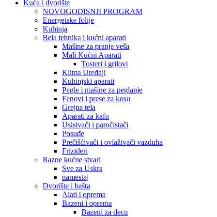
Kuća i dvorište
NOVOGODISNJI PROGRAM
Energetske folije
Kuhinja
Bela tehnika i kućni aparati
Mašine za pranje veša
Mali Kućni Aparati
Tosteri i grilovi
Klima Uređaji
Kuhinjski aparati
Pegle i mašine za peglanje
Fenovi i prese za kosu
Grejna tela
Aparati za kafu
Usisivači i paročistači
Posuđe
Prečišćivači i ovlaživači vazduha
Frizideri
Razne kućne stvari
Sve za Uskrs
namestaj
Dvorište i bašta
Alati i oprema
Bazeni i oprema
Bazeni za decu