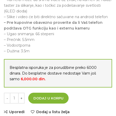
taster za slikanje, kao i točkić za podešavanje svetlosti
(6LED dioda)
– Slike i video će biti direktno sačuvane na android telefon
– Pre kupovine obavezno proverite da li Vaš telefon
podržava OTG funkciju kao i externu kameru
– Ugao snimanja: 66 stepeni
– Prečnik: 5.5mm
– Vodootporna
– Dužina: 3.5m
Besplatna isporuka je za porudžbine preko 6000
dinara. Do besplatne dostave nedostaje Vam još
samo
6,000.00
din.
DODAJ U KORPU
Uporedi
Dodaj u listu želja