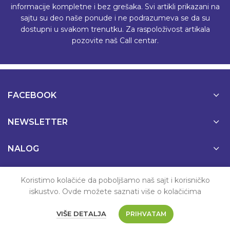
informacije kompletne i bez grešaka. Svi artikli prikazani na
sajtu su deo naše ponude i ne podrazumeva se da su
dostupni u svakom trenutku. Za raspoloživost artikala
pozovite naš Call centar.
FACEBOOK
NEWSLETTER
NALOG
PODRŠKA
Koristimo kolačiće da poboljšamo naš sajt i korisničko
iskustvo. Ovde možete saznati više o kolačićima
VIŠE DETALJA
PRIHVATAM
© 2022 MaliAli.rs | Sva prava zadržana.