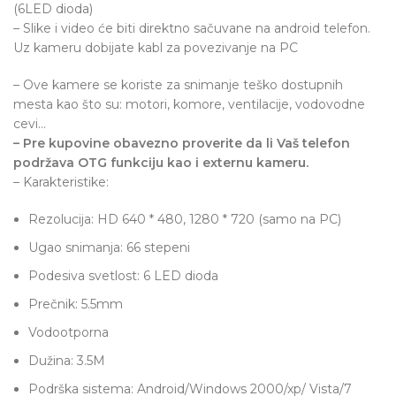
(6LED dioda)
– Slike i video će biti direktno sačuvane na android telefon.
Uz kameru dobijate kabl za povezivanje na PC
– Ove kamere se koriste za snimanje teško dostupnih
mesta kao što su: motori, komore, ventilacije, vodovodne
cevi…
– Pre kupovine obavezno proverite da li Vaš telefon
podržava OTG funkciju kao i externu kameru.
– Karakteristike:
Rezolucija: HD 640 * 480, 1280 * 720 (samo na PC)
Ugao snimanja: 66 stepeni
Podesiva svetlost: 6 LED dioda
Prečnik: 5.5mm
Vodootporna
Dužina: 3.5M
Podrška sistema: Android/Windows 2000/xp/ Vista/7