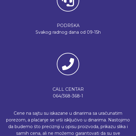
PODRŠKA
Svakog radnog dana od 09-15h
CALL CENTAR
064/368-368-1
Cene na sajtu su iskazane u dinarima sa uračunatim
porezom, a plaćanje se vrši isključivo u dinarima. Nastojimo
da budemo što precizniji u opisu proizvoda, prikazu slika i
samih cena, ali ne možemo garantovati da su sve