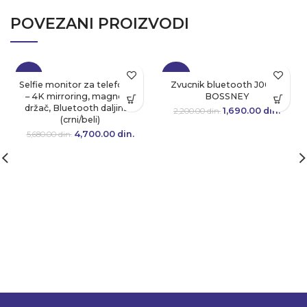
POVEZANI PROIZVODI
-17%
-23%
Selfie monitor za telefon 4”
Zvucnik bluetooth J007B
– 4K mirroring, magnetni
BOSSNEY
držač, Bluetooth daljinski
1,690.00
Originalna cena
din.
Tre
2,200.00
din.
(crni/beli)
je bila:
cen
2,200.00 din..
1,690.
4,700.00
Originalna cena
din.
Trenutna
5,680.00
din.
je bila:
cena je:
5,680.00 din..
4,700.00 din..