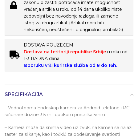
zakonu o zaštiti potrošača imate mogućnost
vraćanja artikla u roku od 14 dana ukoliko niste
zadovoljni bez navođenja razloga, ili zamene
istog za drugi artikal. (Artikal mora biti
nekorišćen, neoštećen i u originalnoj ambalaži)
DOSTAVA POUZEĆEM
Dostava na teritoriji republike Srbije
u roku od
1-3 RADNA dana.
Isporuku vrši kurirska služba od 8 do 16h.
SPECIFIKACIJA
– Vodootporna Endoskop kamera za Android telefone i PC
računare duzine 3.5 m i optikom precnika 5mm
– Kamera može da snima video uz zvuk, na kameri se nalazi
taster za slikanje, kao i točkić za podešavanje svetlosti