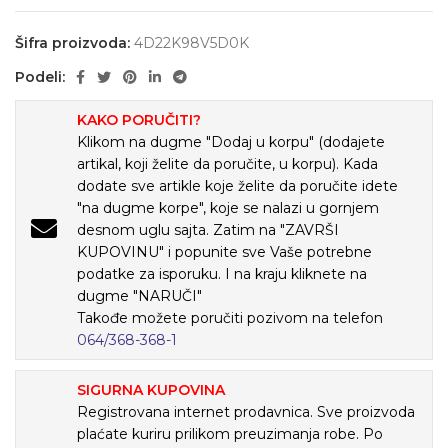
Šifra proizvoda:
4D22K98V5D0K
Podeli:
KAKO PORUČITI?
Klikom na dugme "Dodaj u korpu" (dodajete
artikal, koji želite da poručite, u korpu). Kada
dodate sve artikle koje želite da poručite idete
"na dugme korpe", koje se nalazi u gornjem
desnom uglu sajta. Zatim na "ZAVRŠI
KUPOVINU" i popunite sve Vaše potrebne
podatke za isporuku. I na kraju kliknete na
dugme "NARUČI"
Takođe možete poručiti pozivom na telefon
064/368-368-1
SIGURNA KUPOVINA
Registrovana internet prodavnica. Sve proizvoda
plaćate kuriru prilikom preuzimanja robe. Po