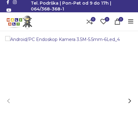
Tel. Podrška | Pon-Pet od 9 do 17h |
064/368-368-1
0
0
0