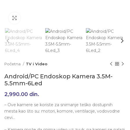
Klikni da uvećaš
Početna
TV i Video
Android/PC Endoskop Kamera 3.5M-
5.5mm-6Led
2,990.00
din.
– Ove kamere se koriste za snimanje teško dostupnih
mesta kao što su: motori, komore, ventilacije, vodovodne
cevi…
– Kamera može da snima video uz zvuk, na kameri se nalazi