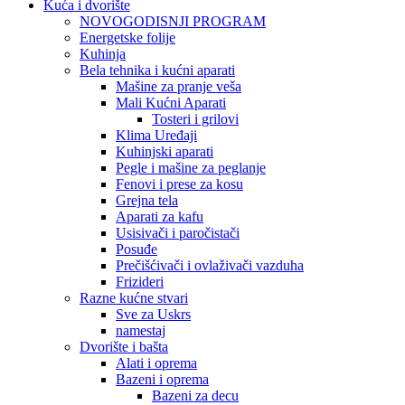
Kuća i dvorište
NOVOGODISNJI PROGRAM
Energetske folije
Kuhinja
Bela tehnika i kućni aparati
Mašine za pranje veša
Mali Kućni Aparati
Tosteri i grilovi
Klima Uređaji
Kuhinjski aparati
Pegle i mašine za peglanje
Fenovi i prese za kosu
Grejna tela
Aparati za kafu
Usisivači i paročistači
Posuđe
Prečišćivači i ovlaživači vazduha
Frizideri
Razne kućne stvari
Sve za Uskrs
namestaj
Dvorište i bašta
Alati i oprema
Bazeni i oprema
Bazeni za decu