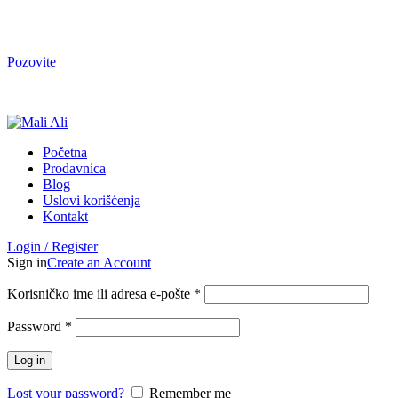
Tel. Podrška | Pon-Pet od 9 do 15h | 064/368-368-1
Pozovite
Tel. Podrška | Pon-Pet od 9 do 17h | 064/368-368-1
Početna
Prodavnica
Blog
Uslovi korišćenja
Kontakt
Login / Register
Sign in
Create an Account
Korisničko ime ili adresa e-pošte
*
Password
*
Log in
Lost your password?
Remember me