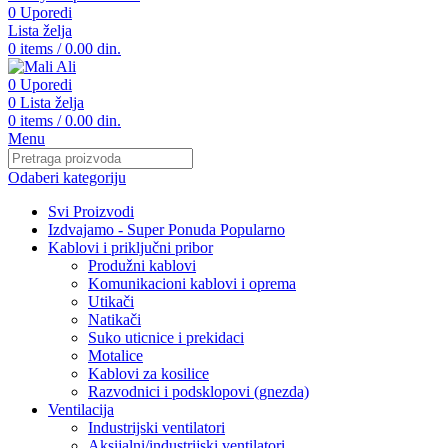
0
Uporedi
Lista želja
0
items
/
0.00
din.
0
Uporedi
0
Lista želja
0
items
/
0.00
din.
Menu
Odaberi kategoriju
Svi Proizvodi
Izdvajamo - Super Ponuda
Popularno
Kablovi i priključni pribor
Produžni kablovi
Komunikacioni kablovi i oprema
Utikači
Natikači
Suko uticnice i prekidaci
Motalice
Kablovi za kosilice
Razvodnici i podsklopovi (gnezda)
Ventilacija
Industrijski ventilatori
Aksijalni/industrijski ventilatori