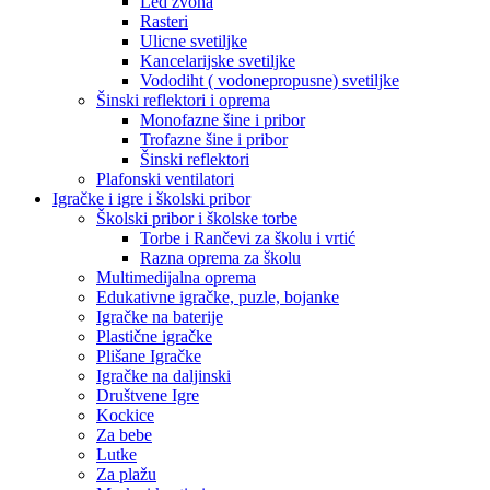
Led zvona
Rasteri
Ulicne svetiljke
Kancelarijske svetiljke
Vododiht ( vodonepropusne) svetiljke
Šinski reflektori i oprema
Monofazne šine i pribor
Trofazne šine i pribor
Šinski reflektori
Plafonski ventilatori
Igračke i igre i školski pribor
Školski pribor i školske torbe
Torbe i Rančevi za školu i vrtić
Razna oprema za školu
Multimedijalna oprema
Edukativne igračke, puzle, bojanke
Igračke na baterije
Plastične igračke
Plišane Igračke
Igračke na daljinski
Društvene Igre
Kockice
Za bebe
Lutke
Za plažu