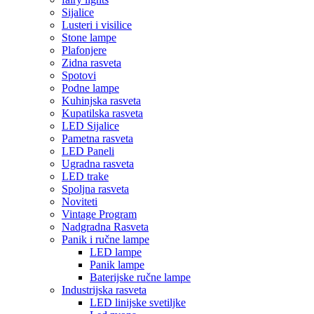
Sijalice
Lusteri i visilice
Stone lampe
Plafonjere
Zidna rasveta
Spotovi
Podne lampe
Kuhinjska rasveta
Kupatilska rasveta
LED Sijalice
Pametna rasveta
LED Paneli
Ugradna rasveta
LED trake
Spoljna rasveta
Noviteti
Vintage Program
Nadgradna Rasveta
Panik i ručne lampe
LED lampe
Panik lampe
Baterijske ručne lampe
Industrijska rasveta
LED linijske svetiljke