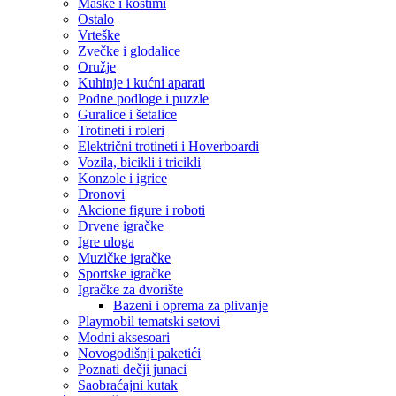
Maske i kostimi
Ostalo
Vrteške
Zvečke i glodalice
Oružje
Kuhinje i kućni aparati
Podne podloge i puzzle
Guralice i šetalice
Trotineti i roleri
Električni trotineti i Hoverboardi
Vozila, bicikli i tricikli
Konzole i igrice
Dronovi
Akcione figure i roboti
Drvene igračke
Igre uloga
Muzičke igračke
Sportske igračke
‎Igračke za dvorište
Bazeni i oprema za plivanje
Playmobil tematski setovi
Modni aksesoari
Novogodišnji paketići
Poznati dečji junaci
Saobraćajni kutak