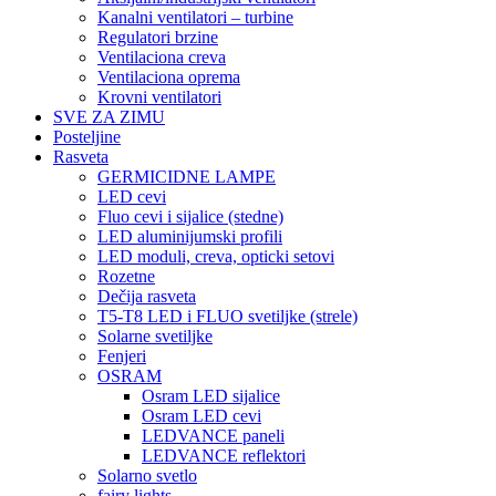
Kanalni ventilatori – turbine
Regulatori brzine
Ventilaciona creva
Ventilaciona oprema
Krovni ventilatori
SVE ZA ZIMU
Posteljine
Rasveta
GERMICIDNE LAMPE
LED cevi
Fluo cevi i sijalice (stedne)
LED aluminijumski profili
LED moduli, creva, opticki setovi
Rozetne
Dečija rasveta
T5-T8 LED i FLUO svetiljke (strele)
Solarne svetiljke
Fenjeri
OSRAM
Osram LED sijalice
Osram LED cevi
LEDVANCE paneli
LEDVANCE reflektori
Solarno svetlo
fairy lights