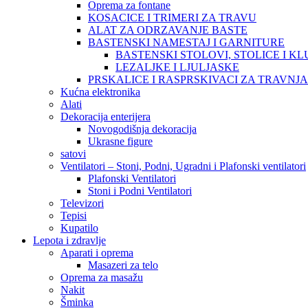
Oprema za fontane
KOSACICE I TRIMERI ZA TRAVU
ALAT ZA ODRZAVANJE BASTE
BASTENSKI NAMESTAJ I GARNITURE
BASTENSKI STOLOVI, STOLICE I KL
LEZALJKE I LJULJASKE
PRSKALICE I RASPRSKIVACI ZA TRAVNJ
Kućna elektronika
Alati
Dekoracija enterijera
Novogodišnja dekoracija
Ukrasne figure
satovi
Ventilatori – Stoni, Podni, Ugradni i Plafonski ventilatori
Plafonski Ventilatori
Stoni i Podni Ventilatori
Televizori
Tepisi
Kupatilo
Lepota i zdravlje
Aparati i oprema
Masazeri za telo
Oprema za masažu
Nakit
Šminka