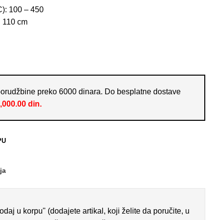
): 100 – 450
: 110 cm
porudžbine preko 6000 dinara. Do besplatne dostave
,000.00
din.
PU
ja
j u korpu" (dodajete artikal, koji želite da poručite, u