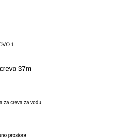
 crevo 37m
ma za creva za vodu
uno prostora