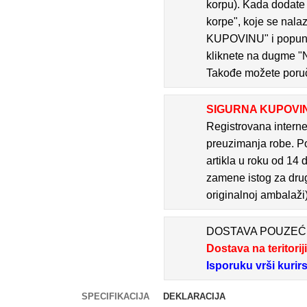
korpu). Kada dodate 
korpe", koje se nala
KUPOVINU" i popunit
kliknete na dugme 
Takođe možete poruč
SIGURNA KUPOVI
Registrovana interne
preuzimanja robe. P
artikla u roku od 14 
zamene istog za drugi
originalnoj ambalaži
DOSTAVA POUZE
Dostava na teritorij
Isporuku vrši kurir
SPECIFIKACIJA
DEKLARACIJA