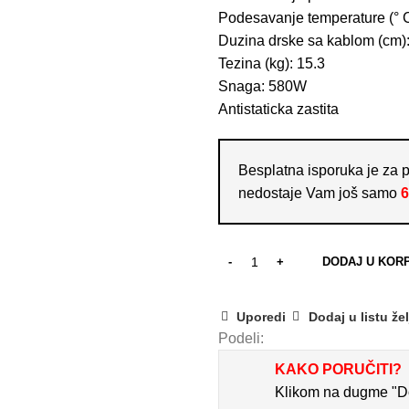
Podesavanje temperature (° C
Duzina drske sa kablom (cm)
Tezina (kg): 15.3
Snaga: 580W
Antistaticka zastita
Besplatna isporuka je za 
nedostaje Vam još samo
6
DODAJ U KOR
Uporedi
Dodaj u listu žel
Podeli:
KAKO PORUČITI?
Klikom na dugme "Doda