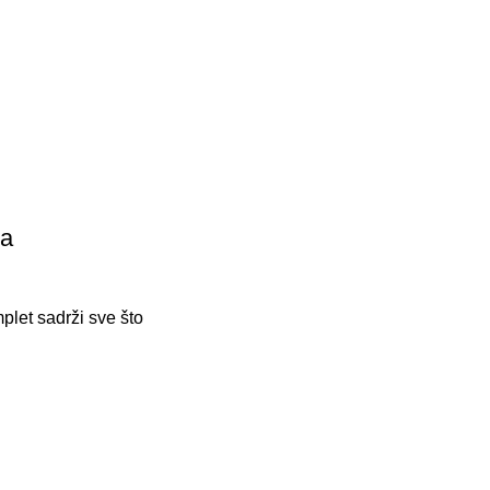
ka
plet sadrži sve što