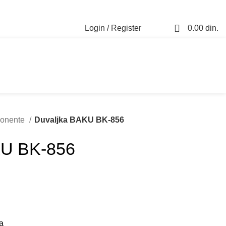
0
Login / Register
0.00
din.
0
ponente
Duvaljka BAKU BK-856
KU BK-856
a