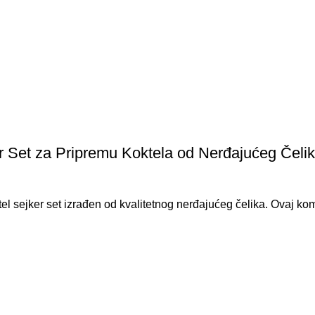
ar Set za Pripremu Koktela od Nerđajućeg Čeli
el sejker set izrađen od kvalitetnog nerđajućeg čelika. Ovaj kom