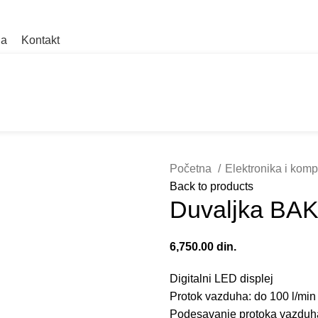
ZOVITE
ja
Kontakt
Početna
Elektronika i kom
Back to products
Duvaljka BA
6,750.00
din.
Digitalni LED displej
Protok vazduha: do 100 l/min
Podesavanje protoka vazduh