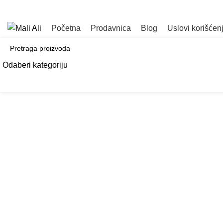
Tel. Podrška | Pon-Pet od 9 do 15h | 064/368-368-1
PO
Početna
Prodavnica
Blog
Uslovi korišćen
Odaberi kategoriju
SEARCH
Klikni da uvećaš