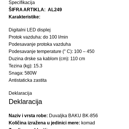
Specifikacija
ŠIFRA ARTIKLA: AL249
Karakteristike:
Digitalni LED displej
Protok vazduha: do 100 l/min
Podesavanje protoka vazduha
Podesavanje temperature (° C): 100 – 450
Duzina drske sa kablom (cm): 110 cm
Tezina (kg): 15.3
Snaga: 580W
Antistaticka zastita
Deklaracija
Deklaracija
Naziv i vrsta robe:
Duvaljka BAKU BK-856
Količina izražena u jedinici mere:
komad