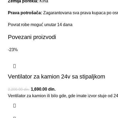
Zemlja porekla:
Kina
Prava potrošača:
Zagarantovana sva prava kupaca po osno
Povrat robe moguć unutar 14 dana
Povezani proizvodi
-23%
Ventilator za kamion 24v sa stipaljkom
Originalna cena je bila: 2,200.00 din..
1,690.00
din.
Trenutna cena je: 1,690.00 din..
2,200.00
din.
Ventilator za kamion ili bilo gde, gde imate izvor stuje od 2