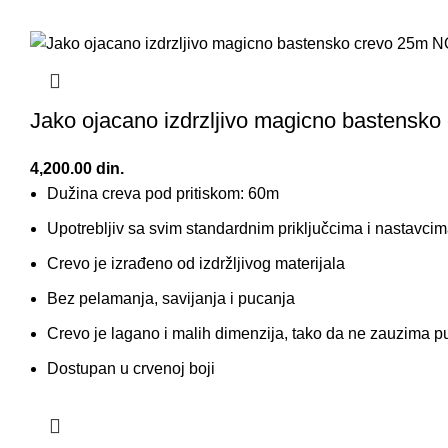
Jako ojacano izdrzljivo magicno bastensko
4,200.00
din.
Dužina creva pod pritiskom: 60m
Upotrebljiv sa svim standardnim priključcima i nastavci
Crevo je izrađeno od izdržljivog materijala
Bez pelamanja, savijanja i pucanja
Crevo je lagano i malih dimenzija, tako da ne zauzima p
Dostupan u crvenoj boji