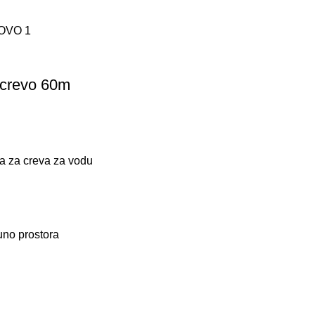
 crevo 60m
ma za creva za vodu
uno prostora