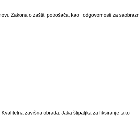
vu Zakona o zaštiti potrošača, kao i odgovornosti za saobraz
4 Kvalitetna završna obrada. Jaka štipaljka za fiksiranje tako