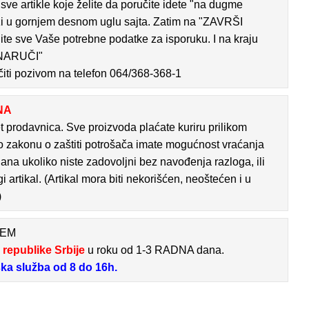
sve artikle koje želite da poručite idete "na dugme
zi u gornjem desnom uglu sajta. Zatim na "ZAVRŠI
e sve Vaše potrebne podatke za isporuku. I na kraju
"NARUČI"
iti pozivom na telefon
064/368-368-1
NA
t prodavnica. Sve proizvoda plaćate kuriru prilikom
o zakonu o zaštiti potrošača imate mogućnost vraćanja
dana ukoliko niste zadovoljni bez navođenja razloga, ili
 artikal. (Artikal mora biti nekorišćen, neoštećen i u
)
ĆEM
i republike Srbije
u roku od 1-3 RADNA dana.
ska služba od 8 do 16h.