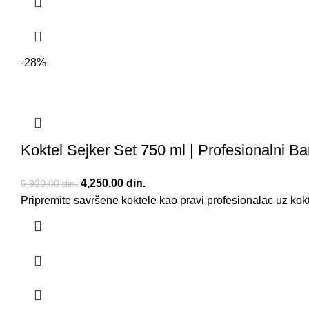
-28%
Koktel Sejker Set 750 ml | Profesionalni B
Originalna cena je bila: 5,930.00 din..
4,250.00
din.
Trenutna cena je: 4,250.00 din..
5,930.00
din.
Pripremite savršene koktele kao pravi profesionalac uz kokt