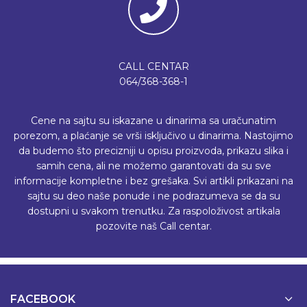
CALL CENTAR
064/368-368-1
Cene na sajtu su iskazane u dinarima sa uračunatim
porezom, a plaćanje se vrši isključivo u dinarima. Nastojimo
da budemo što precizniji u opisu proizvoda, prikazu slika i
samih cena, ali ne možemo garantovati da su sve
informacije kompletne i bez grešaka. Svi artikli prikazani na
sajtu su deo naše ponude i ne podrazumeva se da su
dostupni u svakom trenutku. Za raspoloživost artikala
pozovite naš Call centar.
FACEBOOK