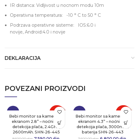
IR distanca: Vidljivost u nocnom modu 10m
Operativna temperatura: -10 ° C to 50 ° C
Podrzava operativne sisteme: IOS:6.0 i
novije, Android:4.0 i novije
DEKLARACIJA
POVEZANI PROIZVODI
-12%
-11%
Bebi monitor sa kamerom i
Bebi monitor sa kamerom i
ekranom 2.8” – noćni vid,
ekranom 4.3” – noćni vid,
detekcija plača, 2.4GHz,
detekcija plača, 3000mAh
2600mAh. SHN-26-445
baterija SHN-26-443
7,590.00
Originalna cena
din.
Trenutna
6,800.00
Originalna cena
din.
Tre
8,600.00
din.
7,600.00
din.