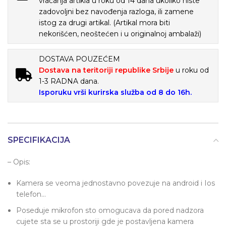
vraćanja artikla u roku od 14 dana ukoliko niste
zadovoljni bez navođenja razloga, ili zamene
istog za drugi artikal. (Artikal mora biti
nekorišćen, neoštećen i u originalnoj ambalaži)
DOSTAVA POUZEĆEM
Dostava na teritoriji republike Srbije
u roku od
1-3 RADNA dana.
Isporuku vrši kurirska služba od 8 do 16h.
SPECIFIKACIJA
– Opis:
Kamera se veoma jednostavno povezuje na android i Ios
telefon…
Poseduje mikrofon sto omogucava da pored nadzora
cujete sta se u prostoriji gde je postavljena kamera