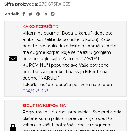
Šifra proizvoda:
27DG73FAI835
Podeli:
KAKO PORUČITI?
Klikom na dugme "Dodaj u korpu" (dodajete
artikal, koji želite da poručite, u korpu). Kada
dodate sve artikle koje želite da poručite idete
"na dugme korpe", koje se nalazi u gornjem
desnom uglu sajta. Zatim na "ZAVRŠI
KUPOVINU" i popunite sve Vaše potrebne
podatke za isporuku. I na kraju kliknete na
dugme "NARUČI"
Takođe možete poručiti pozivom na telefon
064/368-368-1
SIGURNA KUPOVINA
Registrovana internet prodavnica. Sve proizvoda
plaćate kuriru prilikom preuzimanja robe. Po
zakonu o zaštiti potrošača imate mogućnost