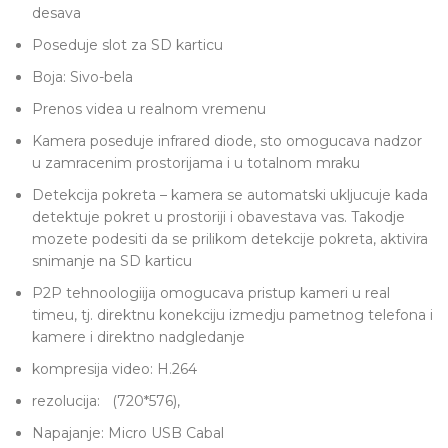
desava
Poseduje slot za SD karticu
Boja: Sivo-bela
Prenos videa u realnom vremenu
Kamera poseduje infrared diode, sto omogucava nadzor
u zamracenim prostorijama i u totalnom mraku
Detekcija pokreta – kamera se automatski ukljucuje kada
detektuje pokret u prostoriji i obavestava vas. Takodje
mozete podesiti da se prilikom detekcije pokreta, aktivira
snimanje na SD karticu
P2P tehnoologiija omogucava pristup kameri u real
timeu, tj. direktnu konekciju izmedju pametnog telefona i
kamere i direktno nadgledanje
kompresija video: H.264
rezolucija: (720*576),
Napajanje: Micro USB Cabal