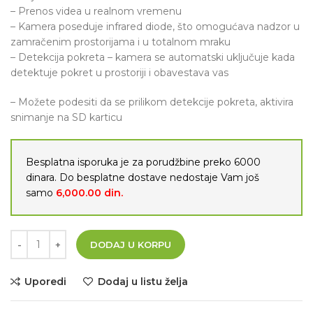
– Prenos videa u realnom vremenu
– Kamera poseduje infrared diode, što omogućava nadzor u
zamračenim prostorijama i u totalnom mraku
– Detekcija pokreta – kamera se automatski uključuje kada
detektuje pokret u prostoriji i obavestava vas
– Možete podesiti da se prilikom detekcije pokreta, aktivira
snimanje na SD karticu
Besplatna isporuka je za porudžbine preko 6000
dinara. Do besplatne dostave nedostaje Vam još
samo
6,000.00
din.
DODAJ U KORPU
Uporedi
Dodaj u listu želja