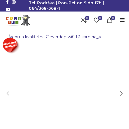
Tel. Podrška | Pon-Pet od 9 do 17h |
064/368-368-1
0
0
0