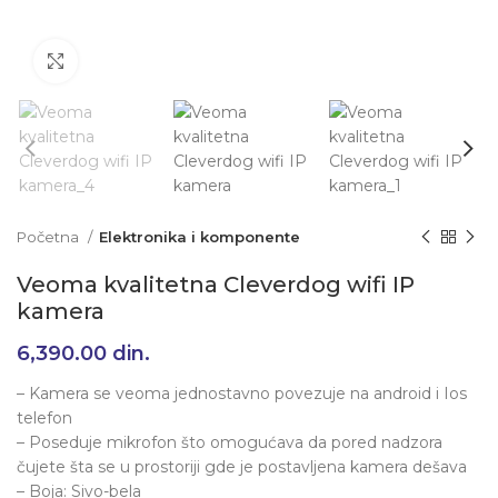
Klikni da uvećaš
Početna
Elektronika i komponente
Veoma kvalitetna Cleverdog wifi IP
kamera
6,390.00
din.
– Kamera se veoma jednostavno povezuje na android i Ios
telefon
– Poseduje mikrofon što omogućava da pored nadzora
čujete šta se u prostoriji gde je postavljena kamera dešava
– Boja: Sivo-bela