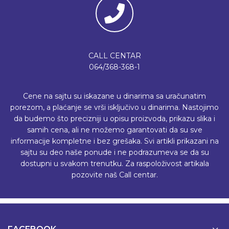
CALL CENTAR
064/368-368-1
Cene na sajtu su iskazane u dinarima sa uračunatim
porezom, a plaćanje se vrši isključivo u dinarima. Nastojimo
da budemo što precizniji u opisu proizvoda, prikazu slika i
samih cena, ali ne možemo garantovati da su sve
informacije kompletne i bez grešaka. Svi artikli prikazani na
sajtu su deo naše ponude i ne podrazumeva se da su
dostupni u svakom trenutku. Za raspoloživost artikala
pozovite naš Call centar.