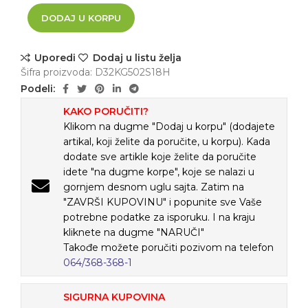
DODAJ U KORPU
Uporedi
Dodaj u listu želja
Šifra proizvoda:
D32KG502S18H
Podeli:
KAKO PORUČITI?
Klikom na dugme "Dodaj u korpu" (dodajete
artikal, koji želite da poručite, u korpu). Kada
dodate sve artikle koje želite da poručite
idete "na dugme korpe", koje se nalazi u
gornjem desnom uglu sajta. Zatim na
"ZAVRŠI KUPOVINU" i popunite sve Vaše
potrebne podatke za isporuku. I na kraju
kliknete na dugme "NARUČI"
Takođe možete poručiti pozivom na telefon
064/368-368-1
SIGURNA KUPOVINA