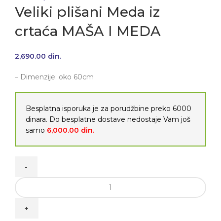
Veliki plišani Meda iz
crtaća MAŠA I MEDA
2,690.00
din.
– Dimenzije: oko 60cm
Besplatna isporuka je za porudžbine preko 6000
dinara. Do besplatne dostave nedostaje Vam još
samo
6,000.00
din.
Veliki plišani Meda iz crtaća MAŠA I MEDA količina