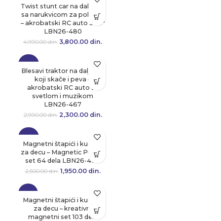
Twist stunt car na daljinski
sa narukvicom za pokrete
– akrobatski RC auto 360°
LBN26-480
3,800.00
Originalna cena
din.
Trenutna
4,990.00
din.
je bila:
cena je:
4,990.00 din..
3,800.00 din..
-23%
Blesavi traktor na daljinski
koji skače i peva –
akrobatski RC auto sa
svetlom i muzikom
LBN26-467
2,300.00
Originalna cena
din.
Trenutna
2,990.00
din.
je bila:
cena je:
2,990.00 din..
2,300.00 din..
-22%
Magnetni štapići i kuglice
za decu – Magnetic Puzzle
set 64 dela LBN26-469
1,950.00
Originalna cena
din.
Trenutna
2,500.00
din.
je bila:
cena je:
2,500.00 din..
1,950.00 din..
-17%
Magnetni štapići i kuglice
za decu – kreativni
magnetni set 103 dela