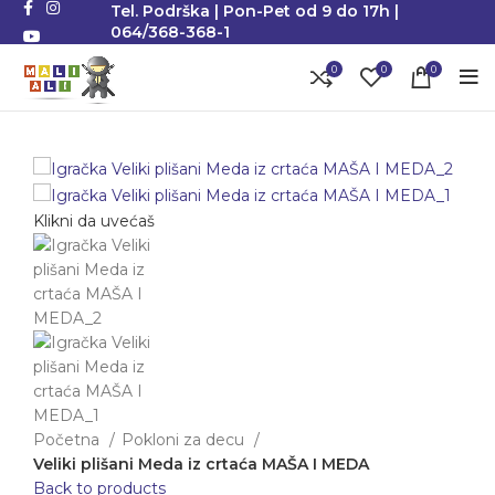
Tel. Podrška | Pon-Pet od 9 do 17h |
064/368-368-1
0
0
0
Klikni da uvećaš
Početna
Pokloni za decu
Veliki plišani Meda iz crtaća MAŠA I MEDA
Back to products