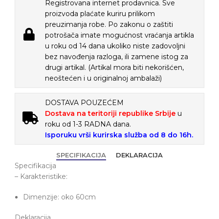
Registrovana internet prodavnica. Sve
proizvoda plaćate kuriru prilikom
preuzimanja robe. Po zakonu o zaštiti
potrošača imate mogućnost vraćanja artikla
u roku od 14 dana ukoliko niste zadovoljni
bez navođenja razloga, ili zamene istog za
drugi artikal. (Artikal mora biti nekorišćen,
neoštećen i u originalnoj ambalaži)
DOSTAVA POUZEĆEM
Dostava na teritoriji republike Srbije
u
roku od 1-3 RADNA dana.
Isporuku vrši kurirska služba od 8 do 16h.
SPECIFIKACIJA
DEKLARACIJA
Specifikacija
– Karakteristike:
Dimenzije: oko 60cm
Deklaracija