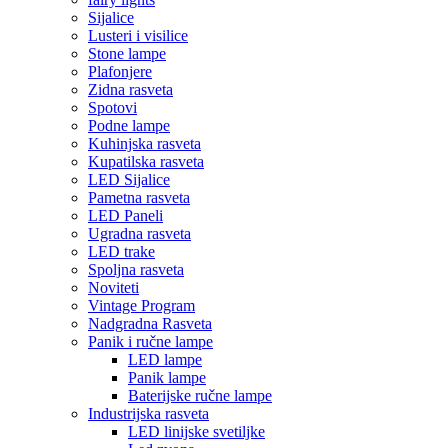
Sijalice
Lusteri i visilice
Stone lampe
Plafonjere
Zidna rasveta
Spotovi
Podne lampe
Kuhinjska rasveta
Kupatilska rasveta
LED Sijalice
Pametna rasveta
LED Paneli
Ugradna rasveta
LED trake
Spoljna rasveta
Noviteti
Vintage Program
Nadgradna Rasveta
Panik i ručne lampe
LED lampe
Panik lampe
Baterijske ručne lampe
Industrijska rasveta
LED linijske svetiljke