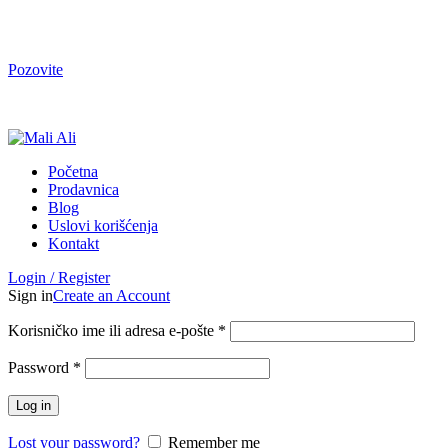
Tel. Podrška | Pon-Pet od 9 do 15h | 064/368-368-1
Pozovite
Tel. Podrška | Pon-Pet od 9 do 17h | 064/368-368-1
Početna
Prodavnica
Blog
Uslovi korišćenja
Kontakt
Login / Register
Sign in
Create an Account
Korisničko ime ili adresa e-pošte
*
Password
*
Log in
Lost your password?
Remember me