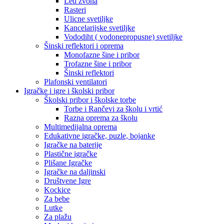
Led zvona
Rasteri
Ulicne svetiljke
Kancelarijske svetiljke
Vododiht ( vodonepropusne) svetiljke
Šinski reflektori i oprema
Monofazne šine i pribor
Trofazne šine i pribor
Šinski reflektori
Plafonski ventilatori
Igračke i igre i školski pribor
Školski pribor i školske torbe
Torbe i Rančevi za školu i vrtić
Razna oprema za školu
Multimedijalna oprema
Edukativne igračke, puzle, bojanke
Igračke na baterije
Plastične igračke
Plišane Igračke
Igračke na daljinski
Društvene Igre
Kockice
Za bebe
Lutke
Za plažu