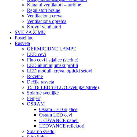
Kanalni ventilatori – turbine
Regulatori brzine
Ventilaciona creva
Ventilaciona oprema
Krovni ventilatori
SVE ZA ZIMU
Posteljine
Rasveta
GERMICIDNE LAMPE
LED cevi
Fluo cevi i sijalice (stedne)
LED aluminijumski profili
LED moduli, creva, opticki setovi
Rozetne
Dečija rasveta
T5-T8 LED i FLUO svetiljke (strele)
Solarne svetiljke
Fenjeri
OSRAM
Osram LED sijalice
Osram LED cevi
LEDVANCE paneli
LEDVANCE reflektori
Solarno svetlo
fairy lights