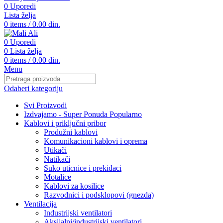
0
Uporedi
Lista želja
0
items
/
0.00
din.
0
Uporedi
0
Lista želja
0
items
/
0.00
din.
Menu
Odaberi kategoriju
Svi Proizvodi
Izdvajamo - Super Ponuda
Popularno
Kablovi i priključni pribor
Produžni kablovi
Komunikacioni kablovi i oprema
Utikači
Natikači
Suko uticnice i prekidaci
Motalice
Kablovi za kosilice
Razvodnici i podsklopovi (gnezda)
Ventilacija
Industrijski ventilatori
Aksijalni/industrijski ventilatori