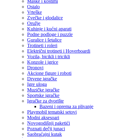
Maske i kostimi
Ostalo
Vrteške
Zvečke i glodalice
Oružje
Kuhinje i kućni aparati
Podne podloge i puzzle
Guralice i šetalice
Trotineti i roleri
Električni trotineti i Hoverboardi
Vozila, bicikli i tricikli
Konzole i igrice
Dronovi
Akcione figure i roboti
Drvene igračke
Igre uloga
Muzičke igračke
Sportske igračke
‎Igračke za dvorište
Bazeni i oprema za plivanje
Playmobil tematski setovi
Modni aksesoari
Novogodišnji paketići
Poznati dečji junaci
Saobraćajni kutak