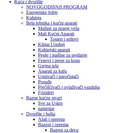
Kuća i dvorište
NOVOGODISNJI PROGRAM
Energetske folije
Kuhinja
Bela tehnika i kućni aparati
Mašine za pranje veša
Mali Kućni Aparati
Tosteri i grilovi
Klima Uređaji
Kuhinjski aparati
Pegle i mašine za peglanje
Fenovi i prese za kosu
Grejna tela
Aparati za kafu
Usisivači i paročistači
Posuđe
Prečišćivači i ovlaživači vazduha
Frizideri
Razne kućne stvari
Sve za Uskrs
namestaj
Dvorište i bašta
Alati i oprema
Bazeni i oprema
Bazeni za decu