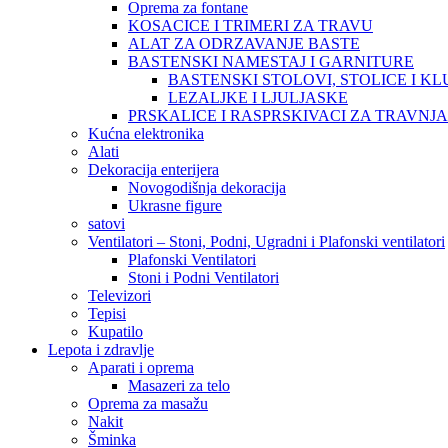
Oprema za fontane
KOSACICE I TRIMERI ZA TRAVU
ALAT ZA ODRZAVANJE BASTE
BASTENSKI NAMESTAJ I GARNITURE
BASTENSKI STOLOVI, STOLICE I KL
LEZALJKE I LJULJASKE
PRSKALICE I RASPRSKIVACI ZA TRAVNJ
Kućna elektronika
Alati
Dekoracija enterijera
Novogodišnja dekoracija
Ukrasne figure
satovi
Ventilatori – Stoni, Podni, Ugradni i Plafonski ventilatori
Plafonski Ventilatori
Stoni i Podni Ventilatori
Televizori
Tepisi
Kupatilo
Lepota i zdravlje
Aparati i oprema
Masazeri za telo
Oprema za masažu
Nakit
Šminka