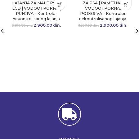
LAJANJA ZA MALE PSE |
ZA PSA | PAMETNA,
LCD | VODOOTPORNA |
VODOOTPORNA,
PUNJIVA – Kontrolor
PODESIVA – Kontrolor
nekontrolisanog lajanja
nekontrolisanog lajanja
2,900.00
Originalna cena
din.
Trenutna
2,900.00
Originalna cena
din.
Tre
3,590.00
din.
3,590.00
din.
je bila:
cena je:
je bila:
cen
3,590.00 din..
2,900.00 din..
3,590.00 din..
2,900.