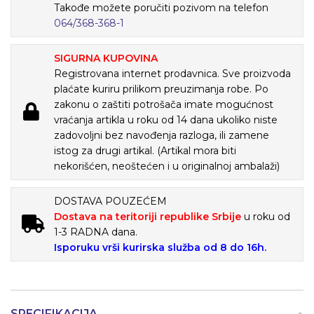
Takođe možete poručiti pozivom na telefon
064/368-368-1
SIGURNA KUPOVINA
Registrovana internet prodavnica. Sve proizvoda
plaćate kuriru prilikom preuzimanja robe. Po
zakonu o zaštiti potrošača imate mogućnost
vraćanja artikla u roku od 14 dana ukoliko niste
zadovoljni bez navođenja razloga, ili zamene
istog za drugi artikal. (Artikal mora biti
nekorišćen, neoštećen i u originalnoj ambalaži)
DOSTAVA POUZEĆEM
Dostava na teritoriji republike Srbije
u roku od
1-3 RADNA dana.
Isporuku vrši kurirska služba od 8 do 16h.
SPECIFIKACIJA