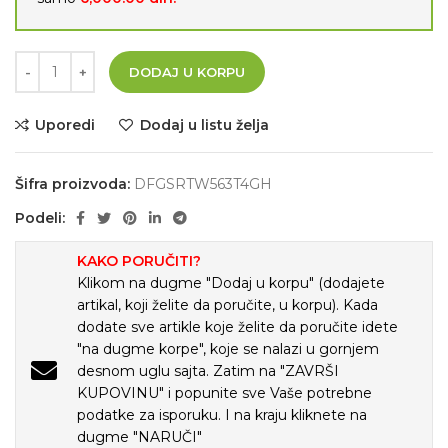
DODAJ U KORPU
Uporedi
Dodaj u listu želja
Šifra proizvoda:
DFGSRTW563T4GH
Podeli:
KAKO PORUČITI?
Klikom na dugme "Dodaj u korpu" (dodajete
artikal, koji želite da poručite, u korpu). Kada
dodate sve artikle koje želite da poručite idete
"na dugme korpe", koje se nalazi u gornjem
desnom uglu sajta. Zatim na "ZAVRŠI
KUPOVINU" i popunite sve Vaše potrebne
podatke za isporuku. I na kraju kliknete na
dugme "NARUČI"