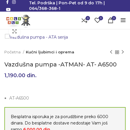
Tel. Podrška | Pon-Pet od 9 do 17h |
064/368-368-1
0
0
0
Klikni da uvećaš
Početna
Kućni ljubimci i oprema
Vazdušna pumpa -ATMAN- AT- A6500
1,190.00
din.
AT-A6500
Besplatna isporuka je za porudžbine preko 6000
dinara. Do besplatne dostave nedostaje Vam još
samo
6,000.00
din.