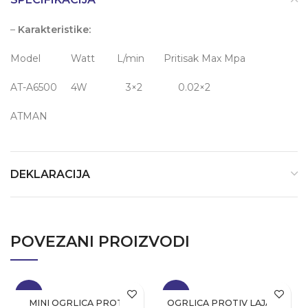
–
Karakteristike:
Model Watt L/min Pritisak Max Mpa
AT-A6500 4W 3×2 0.02×2
ATMAN
DEKLARACIJA
POVEZANI PROIZVODI
-19%
-19%
MINI OGRLICA PROTIV
OGRLICA PROTIV LAJANJA