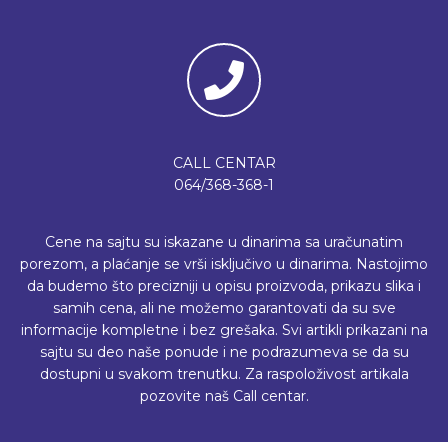
CALL CENTAR
064/368-368-1
Cene na sajtu su iskazane u dinarima sa uračunatim
porezom, a plaćanje se vrši isključivo u dinarima. Nastojimo
da budemo što precizniji u opisu proizvoda, prikazu slika i
samih cena, ali ne možemo garantovati da su sve
informacije kompletne i bez grešaka. Svi artikli prikazani na
sajtu su deo naše ponude i ne podrazumeva se da su
dostupni u svakom trenutku. Za raspoloživost artikala
pozovite naš Call centar.