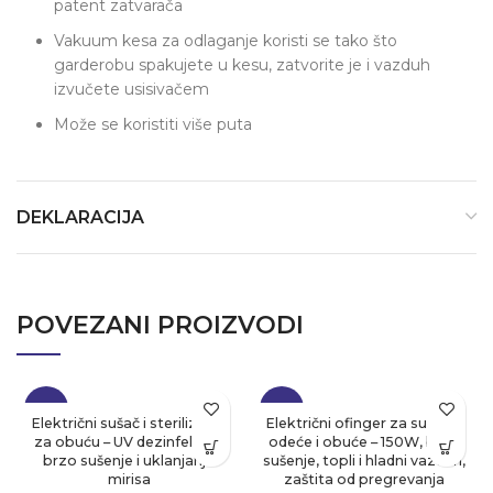
patent zatvarača
Vakuum kesa za odlaganje koristi se tako što
garderobu spakujete u kesu, zatvorite je i vazduh
izvučete usisivačem
Može se koristiti više puta
DEKLARACIJA
POVEZANI PROIZVODI
-15%
-14%
Električni sušač i sterilizator
Električni ofinger za sušenje
za obuću – UV dezinfekcija,
odeće i obuće – 150W, brzo
brzo sušenje i uklanjanje
sušenje, topli i hladni vazduh,
mirisa
zaštita od pregrevanja