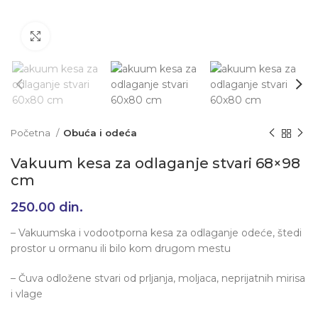
Klikni da uvećaš
Početna
Obuća i odeća
Vakuum kesa za odlaganje stvari 68×98
cm
250.00
din.
– Vakuumska i vodootporna kesa za odlaganje odeće, štedi
prostor u ormanu ili bilo kom drugom mestu
– Čuva odložene stvari od prljanja, moljaca, neprijatnih mirisa
i vlage