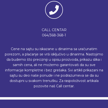
CALL CENTAR
064/368-368-1
Cene na sajtu su iskazane u dinarima sa uračunatim
porezom, a plaćanje se vrši isključivo u dinarima. Nastojimo
da budemo što precizniji u opisu proizvoda, prikazu slika i
samih cena, ali ne možemo garantovati da su sve
informacije kompletne i bez grešaka. Svi artikli prikazani na
sajtu su deo naše ponude i ne podrazumeva se da su
dostupni u svakom trenutku. Za raspoloživost artikala
pozovite naš Call centar.