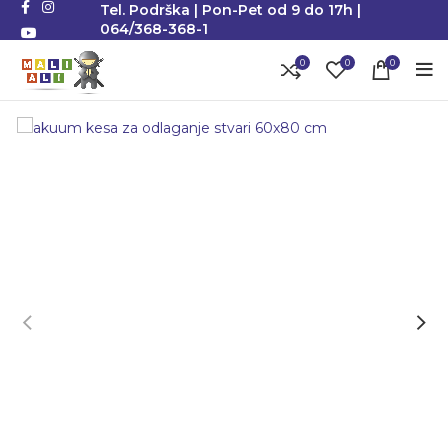
Tel. Podrška | Pon-Pet od 9 do 17h |
064/368-368-1
0
0
0