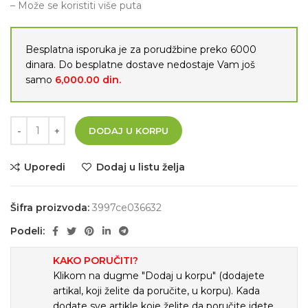
– Može se koristiti više puta
Besplatna isporuka je za porudžbine preko 6000
dinara. Do besplatne dostave nedostaje Vam još
samo
6,000.00
din.
DODAJ U KORPU
Uporedi
Dodaj u listu želja
Šifra proizvoda:
3997ce036632
Podeli:
KAKO PORUČITI?
Klikom na dugme "Dodaj u korpu" (dodajete
artikal, koji želite da poručite, u korpu). Kada
dodate sve artikle koje želite da poručite idete