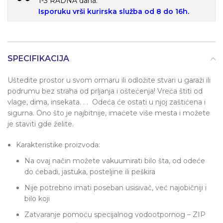
1-3 RADNA dana.
Isporuku vrši kurirska služba od 8 do 16h.
SPECIFIKACIJA
Uštedite prostor u svom ormaru ili odložite stvari u garaži ili
podrumu bez straha od prljanja i oštećenja! Vreća štiti od
vlage, dima, insekata. . . Odeća će ostati u njoj zaštićena i
sigurna. Ono što je najbitnije, imaćete više mesta i možete
je staviti gde želite.
Karakteristike proizvoda:
Na ovaj način možete vakuumirati bilo šta, od odeće
do ćebadi, jastuka, posteljine ili peškira
Nije potrebno imati poseban usisivač, već najobičniji i
bilo koji
Zatvaranje pomoću specijalnog vodootpornog – ZIP