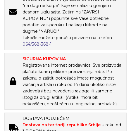
"na dugme korpe", koje se nalazi u gornjem
desnom uglu sajta. Zatim na "ZAVRŠI
KUPOVINU" i popunite sve Vaše potrebne
podatke za isporuku. I na kraju kliknete na
dugme "NARUČI"
Takođe možete poručiti pozivom na telefon
064/368-368-1
SIGURNA KUPOVINA
Registrovana internet prodavnica. Sve proizvoda
plaćate kuriru prilikom preuzimanja robe. Po
zakonu o zaštiti potrošača imate mogućnost
vraćanja artikla u roku od 14 dana ukoliko niste
zadovoljni bez navođenja razloga, ili zamene
istog za drugi artikal. (Artikal mora biti
nekorišćen, neoštećen i u originalnoj ambalaži)
DOSTAVA POUZEĆEM
Dostava na teritoriji republike Srbije
u roku od