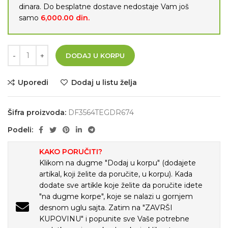
dinara. Do besplatne dostave nedostaje Vam još
samo
6,000.00
din.
DODAJ U KORPU
Uporedi
Dodaj u listu želja
Šifra proizvoda:
DF3564TEGDR674
Podeli:
KAKO PORUČITI?
Klikom na dugme "Dodaj u korpu" (dodajete
artikal, koji želite da poručite, u korpu). Kada
dodate sve artikle koje želite da poručite idete
"na dugme korpe", koje se nalazi u gornjem
desnom uglu sajta. Zatim na "ZAVRŠI
KUPOVINU" i popunite sve Vaše potrebne