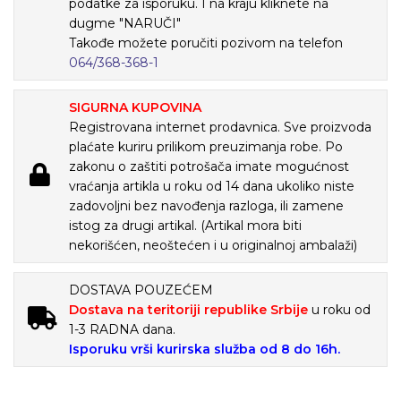
podatke za isporuku. I na kraju kliknete na
dugme "NARUČI"
Takođe možete poručiti pozivom na telefon
064/368-368-1
SIGURNA KUPOVINA
Registrovana internet prodavnica. Sve proizvoda
plaćate kuriru prilikom preuzimanja robe. Po
zakonu o zaštiti potrošača imate mogućnost
vraćanja artikla u roku od 14 dana ukoliko niste
zadovoljni bez navođenja razloga, ili zamene
istog za drugi artikal. (Artikal mora biti
nekorišćen, neoštećen i u originalnoj ambalaži)
DOSTAVA POUZEĆEM
Dostava na teritoriji republike Srbije
u roku od
1-3 RADNA dana.
Isporuku vrši kurirska služba od 8 do 16h.