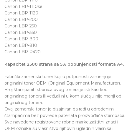
Canon LBP-1110se
Canon LBP-1120
Canon LBP-200
Canon LBP-250
Canon LBP-350
Canon LBP-800
Canon LBP-810
Canon LBP-P420
Kapacitet 2500 strana sa 5% popunjenosti formata A4.
Fabrički zamenski toner koji u potpunosti zamenjuje
originalni toner OEM (Original Equipment Manufacturer).
Broj štampanih stranica ovog tonera je isti kao kod
originalnog tonera ili veći,ali ni u kom slučaju nije manji od
originalnog tonera.
Ovaj zamenski toner je dizajniran da radi u određenim
štampačima bez povrede patenata proizvođača štampača.
Sve navedene registrovane robne marke,zaštitni znaci i
OEM oznake su vlasništvo njihovih uglednih vlasnika i