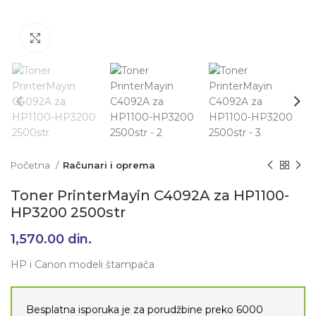
Klikni da uvećaš
Početna
Računari i oprema
Toner PrinterMayin C4092A za HP1100-
HP3200 2500str
1,570.00
din.
HP i Canon modeli štampača
Besplatna isporuka je za porudžbine preko 6000