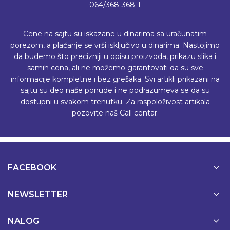
064/368-368-1
Cene na sajtu su iskazane u dinarima sa uračunatim
porezom, a plaćanje se vrši isključivo u dinarima. Nastojimo
da budemo što precizniji u opisu proizvoda, prikazu slika i
samih cena, ali ne možemo garantovati da su sve
informacije kompletne i bez grešaka. Svi artikli prikazani na
sajtu su deo naše ponude i ne podrazumeva se da su
dostupni u svakom trenutku. Za raspoloživost artikala
pozovite naš Call centar.
FACEBOOK
NEWSLETTER
NALOG