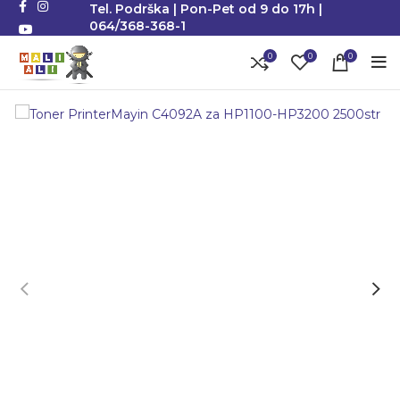
Tel. Podrška | Pon-Pet od 9 do 17h |
064/368-368-1
0
0
0