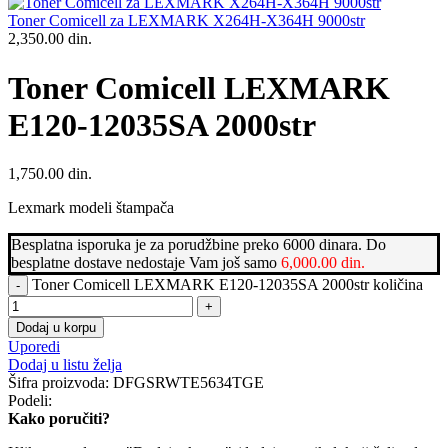
Toner Comicell za LEXMARK X264H-X364H 9000str
2,350.00
din.
Toner Comicell LEXMARK
E120-12035SA 2000str
1,750.00
din.
Lexmark modeli štampača
Besplatna isporuka je za porudžbine preko 6000 dinara. Do
besplatne dostave nedostaje Vam još samo
6,000.00
din.
Toner Comicell LEXMARK E120-12035SA 2000str količina
Dodaj u korpu
Uporedi
Dodaj u listu želja
Šifra proizvoda:
DFGSRWTE5634TGE
Podeli:
Kako poručiti?