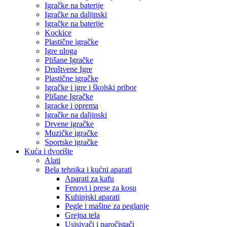
Igračke na baterije
Igračke na daljinski
Igračke na baterije
Kockice
Plastične igračke
Igre uloga
Plišane Igračke
Društvene Igre
Plastične igračke
Igračke i igre i školski pribor
Plišane Igračke
Igracke i oprema
Igračke na daljinski
Drvene igračke
Muzičke igračke
Sportske igračke
Kuća i dvorište
Alati
Bela tehnika i kućni aparati
Aparati za kafu
Fenovi i prese za kosu
Kuhinjski aparati
Pegle i mašine za peglanje
Grejna tela
Usisivači i paročistači