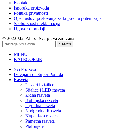
Kontakt
Isporuka proizvoda
Politika privatnosti
Opšti uslovi poslovanja za kupovinu putem sajta
Saobraznost i reklamacija
Ugovor o prodaji
© 2022 MaliAli.rs | Sva prava zadržana.
Search
MENU
KATEGORIJE
Svi Proizvodi
Izdvajamo – Super Ponuda
Rasveta
Lusteri i visilice
Sijalice i LED rasveta
Zidna rasveta
Kuhinjska rasveta
Ugradna rasveta
Nadgradna Rasveta
Kupatilska rasveta
Pametna rasveta
Plafonjere