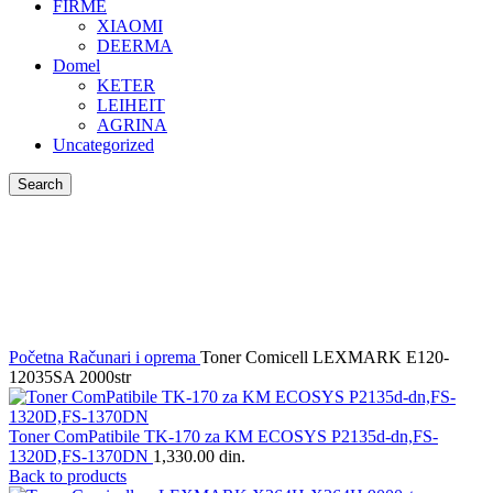
FIRME
XIAOMI
DEERMA
Domel
KETER
LEIHEIT
AGRINA
Uncategorized
Search
Klikni da uvećaš
Početna
Računari i oprema
Toner Comicell LEXMARK E120-
12035SA 2000str
Toner ComPatibile TK-170 za KM ECOSYS P2135d-dn,FS-
1320D,FS-1370DN
1,330.00
din.
Back to products