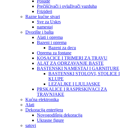
Posuđe
Prečišćivači i ovlaživači vazduha
Frizideri
Razne kućne stvari
Sve za Uskrs
namestaj
Dvorište i bašta
Alati i oprema
Bazeni i oprema
Bazeni za decu
Oprema za fontane
KOSACICE I TRIMERI ZA TRAVU
ALAT ZA ODRZAVANJE BASTE
BASTENSKI NAMESTAJ I GARNITURE
BASTENSKI STOLOVI, STOLICE I
KLUPE
LEZALJKE I LJULJASKE
PRSKALICE I RASPRSKIVACI ZA
TRAVNJAKE
Kućna elektronika
Alati
Dekoracija enterijera
Novogodišnja dekoracija
Ukrasne figure
satovi