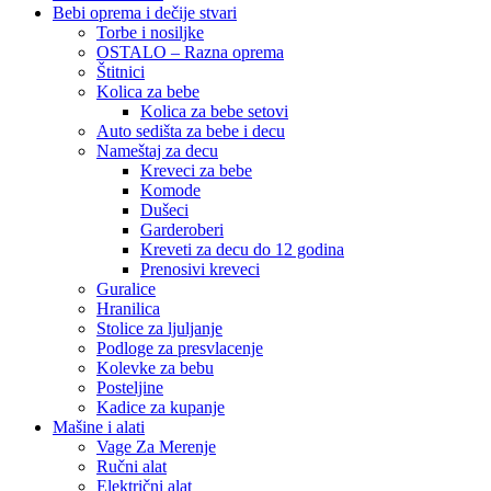
Bebi oprema i dečije stvari
Torbe i nosiljke
OSTALO – Razna oprema
Štitnici
Kolica za bebe
Kolica za bebe setovi
Auto sedišta za bebe i decu
Nameštaj za decu
Kreveci za bebe
Komode
Dušeci
Garderoberi
Kreveti za decu do 12 godina
Prenosivi kreveci
Guralice
Hranilica
Stolice za ljuljanje
Podloge za presvlacenje
Kolevke za bebu
Posteljine
Kadice za kupanje
Mašine i alati
Vage Za Merenje
Ručni alat
Električni alat