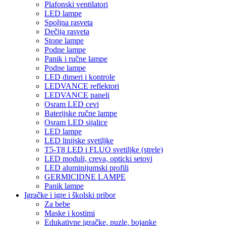
Plafonski ventilatori
LED lampe
Spoljna rasveta
Dečija rasveta
Stone lampe
Podne lampe
Panik i ručne lampe
Podne lampe
LED dimeri i kontrole
LEDVANCE reflektori
LEDVANCE paneli
Osram LED cevi
Baterijske ručne lampe
Osram LED sijalice
LED lampe
LED linijske svetiljke
T5-T8 LED i FLUO svetiljke (strele)
LED moduli, creva, opticki setovi
LED aluminijumski profili
GERMICIDNE LAMPE
Panik lampe
Igračke i igre i školski pribor
Za bebe
Maske i kostimi
Edukativne igračke, puzle, bojanke