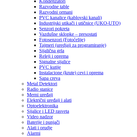
Kondenzatori
Razvodne table
Razvodni ormani
PVC kanalice (kablovski kanali)
Industrijski utikači i utičnice (UKO-UTO)
Senzori pokreta
Vazdušne sklopke – presostati
Fotosenzori (Fotoćelije)
Tajmeri (uredjaji za programiranje)
Sijalična grla
Releji i oprema
Signalne sijalice
PVC kutije
Instalacione (krute) cevi i oprema
Sapa creva
Metal Detektori
Radio stanice
Merni uređaji
Električni uređaji i alati
Optoelektronika
Sijalice i LED rasveta
Video nadzor
Baterije i punjači
Alati i orudje
Alarmi