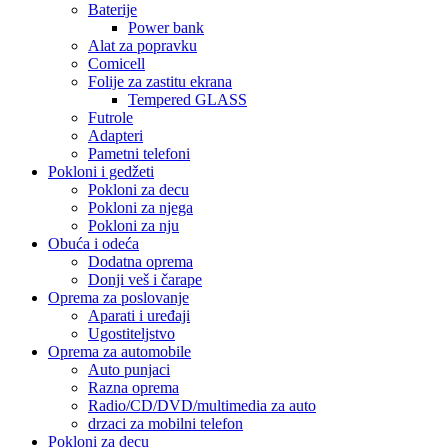
Baterije
Power bank
Alat za popravku
Comicell
Folije za zastitu ekrana
Tempered GLASS
Futrole
Adapteri
Pametni telefoni
Pokloni i gedžeti
Pokloni za decu
Pokloni za njega
Pokloni za nju
Obuća i odeća
Dodatna oprema
Donji veš i čarape
Oprema za poslovanje
Aparati i uređaji
Ugostiteljstvo
Oprema za automobile
Auto punjaci
Razna oprema
Radio/CD/DVD/multimedia za auto
drzaci za mobilni telefon
Pokloni za decu