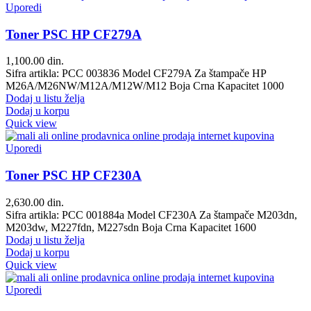
Uporedi
Toner PSC HP CF279A
1,100.00
din.
Sifra artikla: PCC 003836 Model CF279A Za štampače HP
M26A/M26NW/M12A/M12W/M12 Boja Crna Kapacitet 1000
Dodaj u listu želja
Dodaj u korpu
Quick view
Uporedi
Toner PSC HP CF230A
2,630.00
din.
Sifra artikla: PCC 001884a Model CF230A Za štampače M203dn,
M203dw, M227fdn, M227sdn Boja Crna Kapacitet 1600
Dodaj u listu želja
Dodaj u korpu
Quick view
Uporedi