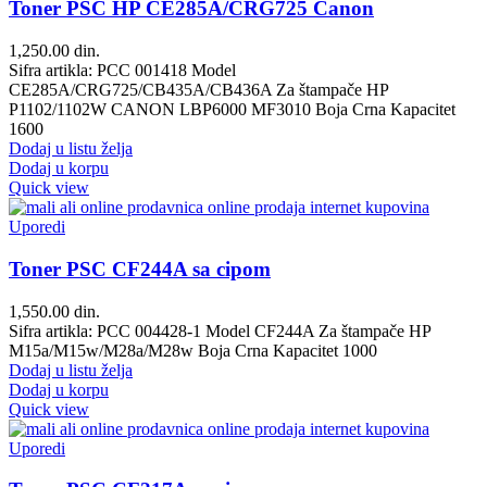
Toner PSC HP CE285A/CRG725 Canon
1,250.00
din.
Sifra artikla: PCC 001418 Model
CE285A/CRG725/CB435A/CB436A Za štampače HP
P1102/1102W CANON LBP6000 MF3010 Boja Crna Kapacitet
1600
Dodaj u listu želja
Dodaj u korpu
Quick view
Uporedi
Toner PSC CF244A sa cipom
1,550.00
din.
Sifra artikla: PCC 004428-1 Model CF244A Za štampače HP
M15a/M15w/M28a/M28w Boja Crna Kapacitet 1000
Dodaj u listu želja
Dodaj u korpu
Quick view
Uporedi