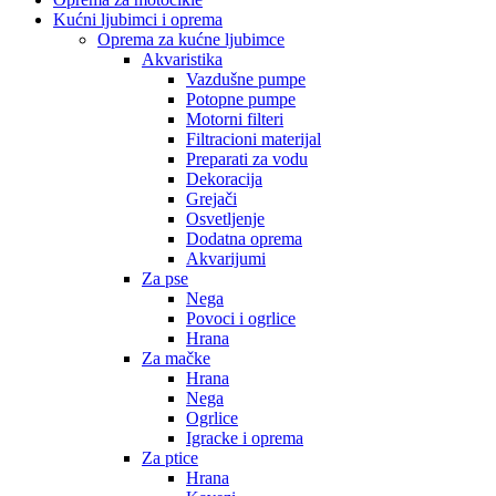
Kućni ljubimci i oprema
Oprema za kućne ljubimce
Akvaristika
Vazdušne pumpe
Potopne pumpe
Motorni filteri
Filtracioni materijal
Preparati za vodu
Dekoracija
Grejači
Osvetljenje
Dodatna oprema
Akvarijumi
Za pse
Nega
Povoci i ogrlice
Hrana
Za mačke
Hrana
Nega
Ogrlice
Igracke i oprema
Za ptice
Hrana