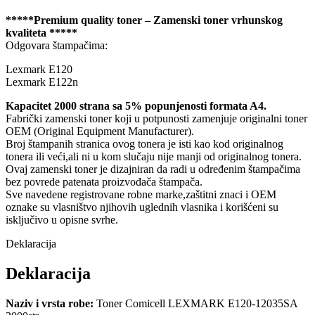
*****Premium quality toner – Zamenski toner vrhunskog
kvaliteta *****
Odgovara štampačima:
Lexmark E120
Lexmark E122n
Kapacitet 2000 strana sa 5% popunjenosti formata A4.
Fabrički zamenski toner koji u potpunosti zamenjuje originalni toner
OEM (Original Equipment Manufacturer).
Broj štampanih stranica ovog tonera je isti kao kod originalnog
tonera ili veći,ali ni u kom slučaju nije manji od originalnog tonera.
Ovaj zamenski toner je dizajniran da radi u određenim štampačima
bez povrede patenata proizvođača štampača.
Sve navedene registrovane robne marke,zaštitni znaci i OEM
oznake su vlasništvo njihovih uglednih vlasnika i korišćeni su
isključivo u opisne svrhe.
Deklaracija
Deklaracija
Naziv i vrsta robe:
Toner Comicell LEXMARK E120-12035SA