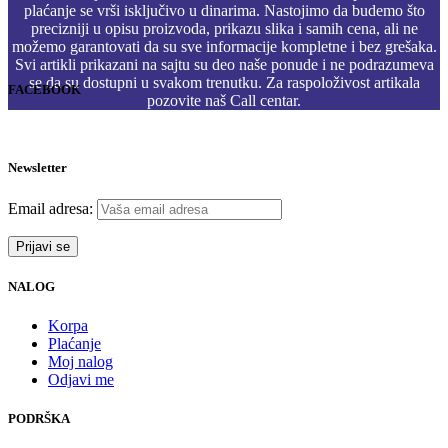
plaćanje se vrši isključivo u dinarima. Nastojimo da budemo što
precizniji u opisu proizvoda, prikazu slika i samih cena, ali ne
možemo garantovati da su sve informacije kompletne i bez grešaka.
Svi artikli prikazani na sajtu su deo naše ponude i ne podrazumeva
se da su dostupni u svakom trenutku. Za raspoloživost artikala
FACEBOOK
pozovite naš Call centar.
Newsletter
Email adresa:
NALOG
Korpa
Plaćanje
Moj nalog
Odjavi me
PODRŠKA