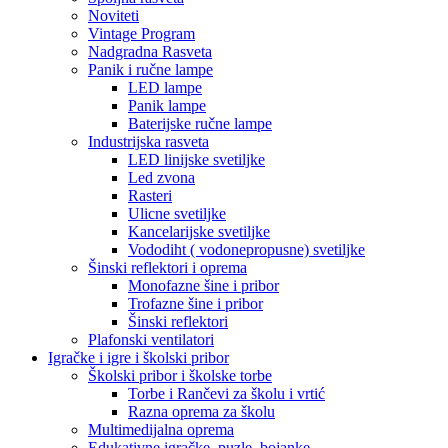
Noviteti
Vintage Program
Nadgradna Rasveta
Panik i ručne lampe
LED lampe
Panik lampe
Baterijske ručne lampe
Industrijska rasveta
LED linijske svetiljke
Led zvona
Rasteri
Ulicne svetiljke
Kancelarijske svetiljke
Vododiht ( vodonepropusne) svetiljke
Šinski reflektori i oprema
Monofazne šine i pribor
Trofazne šine i pribor
Šinski reflektori
Plafonski ventilatori
Igračke i igre i školski pribor
Školski pribor i školske torbe
Torbe i Rančevi za školu i vrtić
Razna oprema za školu
Multimedijalna oprema
Edukativne igračke, puzle, bojanke