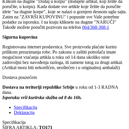
Klikom na dugme "Dodaj u korpu" (dodajete artikal, koji želite da
poručite, u korpu). Kada dodate sve artikle koje želite da poručite
idete "na dugme korpe", koje se nalazi u gornjem desnom uglu sajta.
Zatim na "ZAVRŠI KUPOVINU" i popunite sve Vaše potrebne
podatke za isporuku. I na kraju kliknete na dugme "NARUČI"
Takođe možete poručiti pozivom na telefon
064/368-368-1
Sigurna kupovina
Registrovana internet prodavnica. Sve proizvoda plaćate kuriru
prilikom preuzimanja robe. Po zakonu o zaštiti potrošača imate
mogućnost vraćanja artikla u roku od 14 dana ukoliko niste
zadovoljni bez navođenja razloga, ili zamene istog za drugi artikal.
(Artikal mora biti nekorišćen, neoštećen i u originalnoj ambalaži)
Dostava pouzećem
Dostava na teritoriji republike Srbije
u roku od 1-3 RADNA
dana.
Isporuku vrši kurirska služba od 8 do 16h.
Specifikacija
Deklaracija
Specifikacija
ŠIFRA ARTIKLA:
TO171