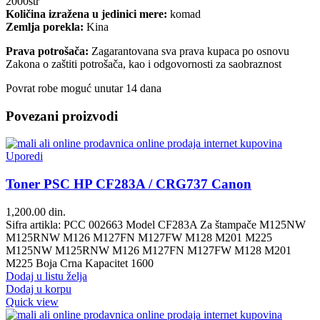
2000str
Količina izražena u jedinici mere:
komad
Zemlja porekla:
Kina
Prava potrošača:
Zagarantovana sva prava kupaca po osnovu
Zakona o zaštiti potrošača, kao i odgovornosti za saobraznost
Povrat robe moguć unutar 14 dana
Povezani proizvodi
Uporedi
Toner PSC HP CF283A / CRG737 Canon
1,200.00
din.
Sifra artikla: PCC 002663 Model CF283A Za štampače M125NW
M125RNW M126 M127FN M127FW M128 M201 M225
M125NW M125RNW M126 M127FN M127FW M128 M201
M225 Boja Crna Kapacitet 1600
Dodaj u listu želja
Dodaj u korpu
Quick view