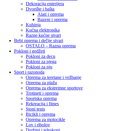
Dekoracija enterijera
Dvorište i bašta
Alati i oprema
Bazeni i oprema
Kuhinja
Kućna elektronika
Razne kućne stvari
Bebi oprema i dečije stvari
OSTALO – Razna oprema
Pokloni i gedžeti
Pokloni za decu
Pokloni za njega
Pokloni za nju
Sport i razonoda
Oprema za teretane i vežbanje
Oprema za plažu
Oprema za ekstremne sportove
Trotineti i oprema
Sportska oprema
Rekreacija i fitnes
Stoni tenis
Bicikli i oprema
Oprema za motocikle
Lov i ribolov
Durbini i teleskopi