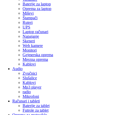
Baterije za laptop
Oprema za laptop
Miševi
Štampači
Ruteri
UPS
Laptop računari
Napajanje
Skeneri
Web kamere
Monitori
Gejmerska oprema
Mrezna oprema
Kablovi
Audio
Zvučnici
Slušalice
Kablovi
Mp3 player
radio
Mikrofoni
Računari i tableti
Baterije za tablet
Futrole za tablet
Oprema za motocikle