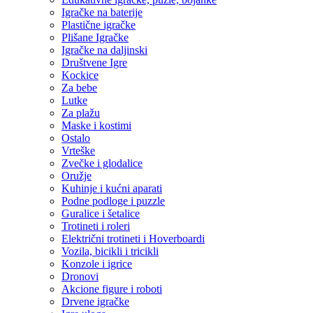
Igračke na baterije
Plastične igračke
Plišane Igračke
Igračke na daljinski
Društvene Igre
Kockice
Za bebe
Lutke
Za plažu
Maske i kostimi
Ostalo
Vrteške
Zvečke i glodalice
Oružje
Kuhinje i kućni aparati
Podne podloge i puzzle
Guralice i šetalice
Trotineti i roleri
Električni trotineti i Hoverboardi
Vozila, bicikli i tricikli
Konzole i igrice
Dronovi
Akcione figure i roboti
Drvene igračke