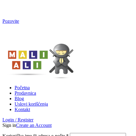
Tel. Podrška | Pon-Pet od 9 do 15h | 064/368-368-1
Pozovite
Tel. Podrška | Pon-Pet od 9 do 17h | 064/368-368-1
Početna
Prodavnica
Blog
Uslovi korišćenja
Kontakt
Login / Register
Sign in
Create an Account
Korisničko ime ili adresa e-pošte
*