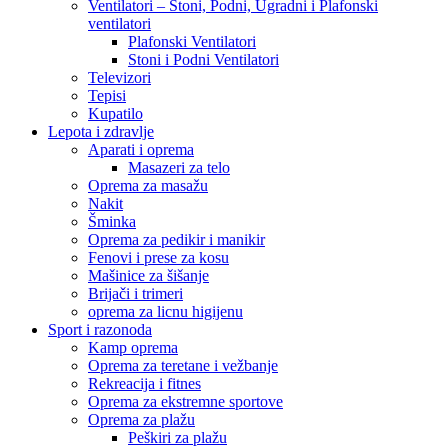
Ventilatori – Stoni, Podni, Ugradni i Plafonski
ventilatori
Plafonski Ventilatori
Stoni i Podni Ventilatori
Televizori
Tepisi
Kupatilo
Lepota i zdravlje
Aparati i oprema
Masazeri za telo
Oprema za masažu
Nakit
Šminka
Oprema za pedikir i manikir
Fenovi i prese za kosu
Mašinice za šišanje
Brijači i trimeri
oprema za licnu higijenu
Sport i razonoda
Kamp oprema
Oprema za teretane i vežbanje
Rekreacija i fitnes
Oprema za ekstremne sportove
Oprema za plažu
Peškiri za plažu