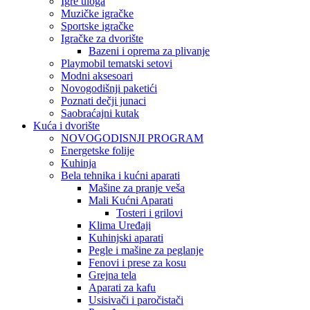
Igre uloga
Muzičke igračke
Sportske igračke
‎Igračke za dvorište
Bazeni i oprema za plivanje
Playmobil tematski setovi
Modni aksesoari
Novogodišnji paketići
Poznati dečji junaci
Saobraćajni kutak
Kuća i dvorište
NOVOGODISNJI PROGRAM
Energetske folije
Kuhinja
Bela tehnika i kućni aparati
Mašine za pranje veša
Mali Kućni Aparati
Tosteri i grilovi
Klima Uređaji
Kuhinjski aparati
Pegle i mašine za peglanje
Fenovi i prese za kosu
Grejna tela
Aparati za kafu
Usisivači i paročistači