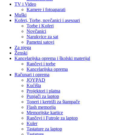
TV i Video
Kamere i fotoaparati
Muški
Koferi, Torbe, novčanici i asesoari
Torbe i Koferi
Novčanici
Narukvice za sat
Pametni satovi
Za njega
Ženski
Kancelarijska oprema i školski materijal
Rančevi i torbe
Kancelarijska oprema
Računari i oprema
JOYPAD
Kućišta
Projektori i platna
Punjači za laptop
Toneri i kertriži za štampače
Flash memorija
Memorijske kartice
Rančevi i Futrole za laptop
Kuler
Tastature za laptop
Tastature