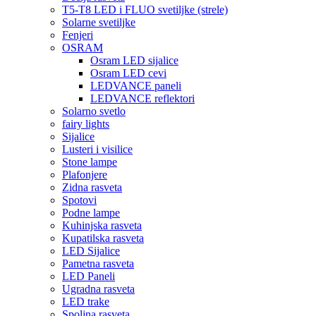
T5-T8 LED i FLUO svetiljke (strele)
Solarne svetiljke
Fenjeri
OSRAM
Osram LED sijalice
Osram LED cevi
LEDVANCE paneli
LEDVANCE reflektori
Solarno svetlo
fairy lights
Sijalice
Lusteri i visilice
Stone lampe
Plafonjere
Zidna rasveta
Spotovi
Podne lampe
Kuhinjska rasveta
Kupatilska rasveta
LED Sijalice
Pametna rasveta
LED Paneli
Ugradna rasveta
LED trake
Spoljna rasveta