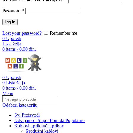
Password
*
Log in
Lost your password?
Remember me
0
Uporedi
Lista želja
0
items
/
0.00
din.
0
Uporedi
0
Lista želja
0
items
/
0.00
din.
Menu
Odaberi kategoriju
Svi Proizvodi
Izdvajamo - Super Ponuda
Popularno
Kablovi i priključni pribor
Produžni kablovi