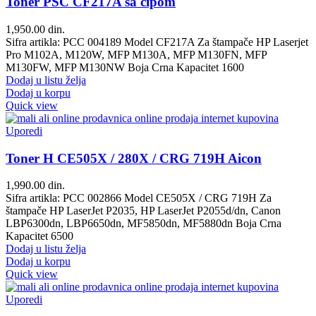
Toner PSC CF217A sa cipom
1,950.00
din.
Sifra artikla: PCC 004189 Model CF217A Za štampače HP Laserjet
Pro M102A, M120W, MFP M130A, MFP M130FN, MFP
M130FW, MFP M130NW Boja Crna Kapacitet 1600
Dodaj u listu želja
Dodaj u korpu
Quick view
Uporedi
Toner H CE505X / 280X / CRG 719H Aicon
1,990.00
din.
Sifra artikla: PCC 002866 Model CE505X / CRG 719H Za
štampače HP LaserJet P2035, HP LaserJet P2055d/dn, Canon
LBP6300dn, LBP6650dn, MF5850dn, MF5880dn Boja Crna
Kapacitet 6500
Dodaj u listu želja
Dodaj u korpu
Quick view
Uporedi