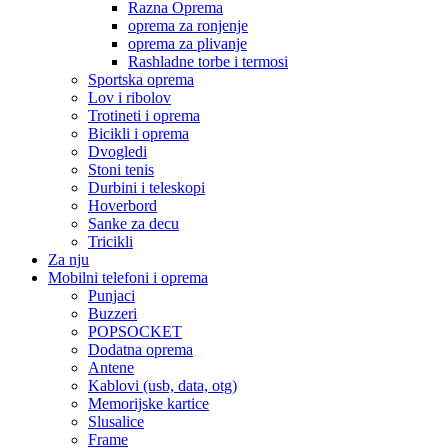
Razna Oprema
oprema za ronjenje
oprema za plivanje
Rashladne torbe i termosi
Sportska oprema
Lov i ribolov
Trotineti i oprema
Bicikli i oprema
Dvogledi
Stoni tenis
Durbini i teleskopi
Hoverbord
Sanke za decu
Tricikli
Za nju
Mobilni telefoni i oprema
Punjaci
Buzzeri
POPSOCKET
Dodatna oprema
Antene
Kablovi (usb, data, otg)
Memorijske kartice
Slusalice
Frame