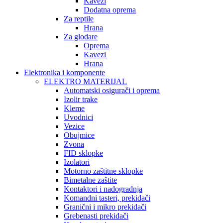
Kavezi
Dodatna oprema
Za reptile
Hrana
Za glodare
Oprema
Kavezi
Hrana
Elektronika i komponente
ELEKTRO MATERIJAL
Automatski osigurači i oprema
Izolir trake
Kleme
Uvodnici
Vezice
Obujmice
Zvona
FID sklopke
Izolatori
Motorno zaštitne sklopke
Bimetalne zaštite
Kontaktori i nadogradnja
Komandni tasteri, prekidači
Granični i mikro prekidači
Grebenasti prekidači