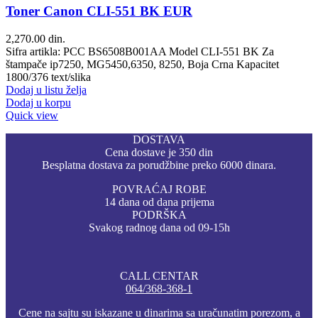
Toner Canon CLI-551 BK EUR
2,270.00
din.
Sifra artikla: PCC BS6508B001AA Model CLI-551 BK Za
štampače ip7250, MG5450,6350, 8250, Boja Crna Kapacitet
1800/376 text/slika
Dodaj u listu želja
Dodaj u korpu
Quick view
DOSTAVA
Cena dostave je 350 din
Besplatna dostava za porudžbine preko 6000 dinara.
POVRAĆAJ ROBE
14 dana od dana prijema
PODRŠKA
Svakog radnog dana od 09-15h
CALL CENTAR
064/368-368-1
Cene na sajtu su iskazane u dinarima sa uračunatim porezom, a