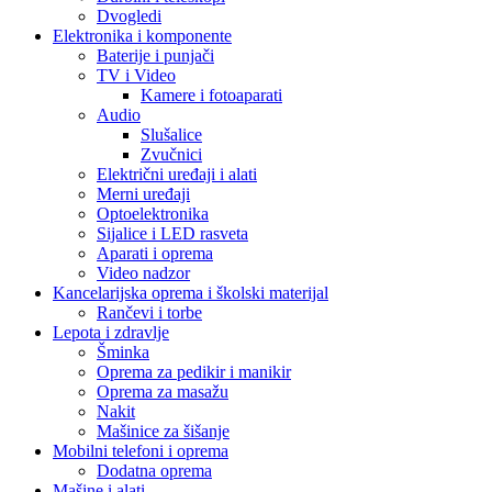
Dvogledi
Elektronika i komponente
Baterije i punjači
TV i Video
Kamere i fotoaparati
Audio
Slušalice
Zvučnici
Električni uređaji i alati
Merni uređaji
Optoelektronika
Sijalice i LED rasveta
Aparati i oprema
Video nadzor
Kancelarijska oprema i školski materijal
Rančevi i torbe
Lepota i zdravlje
Šminka
Oprema za pedikir i manikir
Oprema za masažu
Nakit
Mašinice za šišanje
Mobilni telefoni i oprema
Dodatna oprema
Mašine i alati