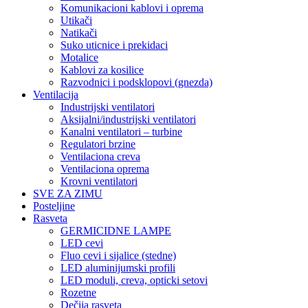
Komunikacioni kablovi i oprema
Utikači
Natikači
Suko uticnice i prekidaci
Motalice
Kablovi za kosilice
Razvodnici i podsklopovi (gnezda)
Ventilacija
Industrijski ventilatori
Aksijalni/industrijski ventilatori
Kanalni ventilatori – turbine
Regulatori brzine
Ventilaciona creva
Ventilaciona oprema
Krovni ventilatori
SVE ZA ZIMU
Posteljine
Rasveta
GERMICIDNE LAMPE
LED cevi
Fluo cevi i sijalice (stedne)
LED aluminijumski profili
LED moduli, creva, opticki setovi
Rozetne
Dečija rasveta