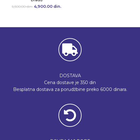
4,900.00
Originalna cena
din.
Trenutna
6,500.00
din.
je bila:
cena je:
6,500.00 din..
4,900.00 din..
DOSTAVA
Cena dostave je 350 din
Besplatna dostava za porudžbine preko 6000 dinara.