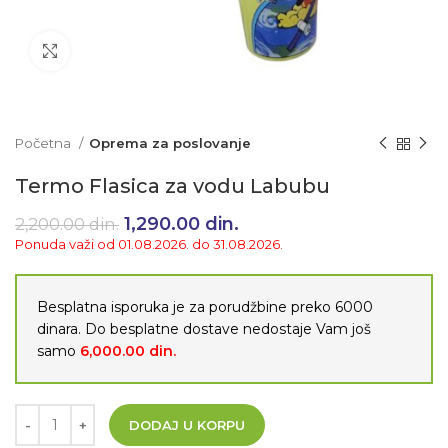
Klikni da uvećaš
Početna
Oprema za poslovanje
Termo Flasica za vodu Labubu
Originalna cena je bila:
1,290.00
din.
Trenutna cena je:
2,200.00
din.
2,200.00 din..
1,290.00 din..
Ponuda važi od 01.08.2026. do 31.08.2026.
Besplatna isporuka je za porudžbine preko 6000
dinara. Do besplatne dostave nedostaje Vam još
samo
6,000.00
din.
DODAJ U KORPU