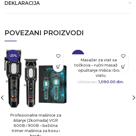
DEKLARACIJA
POVEZANI PROIZVODI
-25%
-36%
Masažer za vrat sa 6
točkova – ručni masažer za
opuštanje mišića i bol u
vratu
1,090.00
Originalna cena
din.
Tre
1,700.00
din.
je bila:
cen
1,700.00 din..
1,090.
Profesionalne mašinice za
šišanje (2komada) VGR
600B i 900B – bežična
trimer mašinica za kosu i
bradu