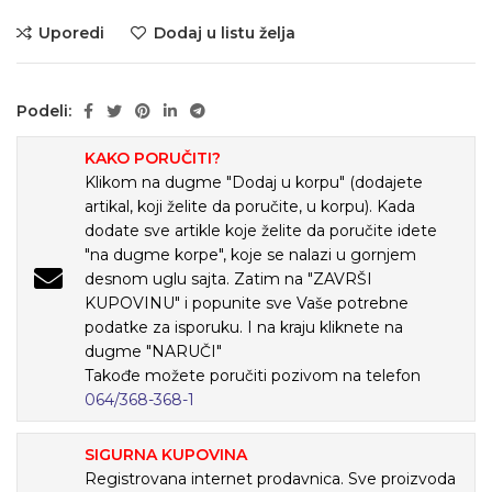
Uporedi
Dodaj u listu želja
Podeli:
KAKO PORUČITI?
Klikom na dugme "Dodaj u korpu" (dodajete
artikal, koji želite da poručite, u korpu). Kada
dodate sve artikle koje želite da poručite idete
"na dugme korpe", koje se nalazi u gornjem
desnom uglu sajta. Zatim na "ZAVRŠI
KUPOVINU" i popunite sve Vaše potrebne
podatke za isporuku. I na kraju kliknete na
dugme "NARUČI"
Takođe možete poručiti pozivom na telefon
064/368-368-1
SIGURNA KUPOVINA
Registrovana internet prodavnica. Sve proizvoda