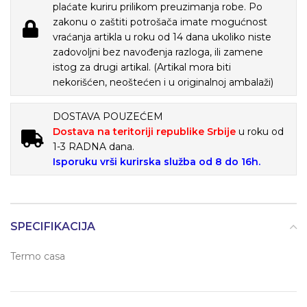
plaćate kuriru prilikom preuzimanja robe. Po
zakonu o zaštiti potrošača imate mogućnost
vraćanja artikla u roku od 14 dana ukoliko niste
zadovoljni bez navođenja razloga, ili zamene
istog za drugi artikal. (Artikal mora biti
nekorišćen, neoštećen i u originalnoj ambalaži)
DOSTAVA POUZEĆEM
Dostava na teritoriji republike Srbije
u roku od
1-3 RADNA dana.
Isporuku vrši kurirska služba od 8 do 16h.
SPECIFIKACIJA
Termo casa