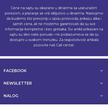
Cene na sajtu su iskazane u dinarima sa uračunatim
porezom, a plaćanje se vrši isključivo u dinarima. Nastojimo
da budemo što precizniji u opisu proizvoda, prikazu slika i
samih cena, ali ne možemo garantovati da su sve
informacije kompletne i bez grešaka. Svi artikli prikazani na
sajtu su deo naše ponude i ne podrazumeva se da su
dostupni u svakom trenutku. Za raspoloživost artikala
pozovite naš Call centar.
FACEBOOK
NEWSLETTER
NALOG