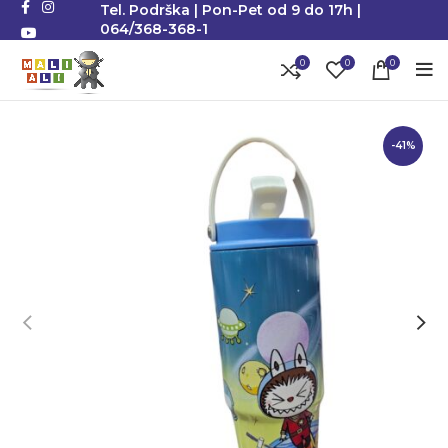
Tel. Podrška | Pon-Pet od 9 do 17h |
064/368-368-1
0
0
0
-41%