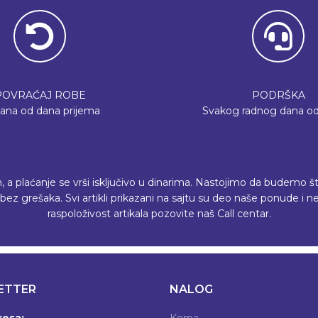
POVRAĆAJ ROBE
PODRŠKA
dana od dana prijema
Svakog radnog dana od
plaćanje se vrši isključivo u dinarima. Nastojimo da budemo što p
ez grešaka. Svi artikli prikazani na sajtu su deo naše ponude i
raspoloživost artikala pozovite naš Call centar.
ETTER
NALOG