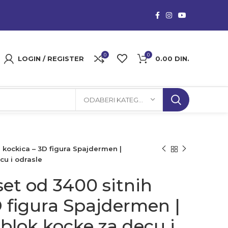
0
0
LOGIN / REGISTER
0.00
DIN.
ODABERI KATEGORIJU
 kockica – 3D figura Spajdermen |
cu i odrasle
et od 3400 sitnih
D figura Spajdermen |
blok kocke za decu i