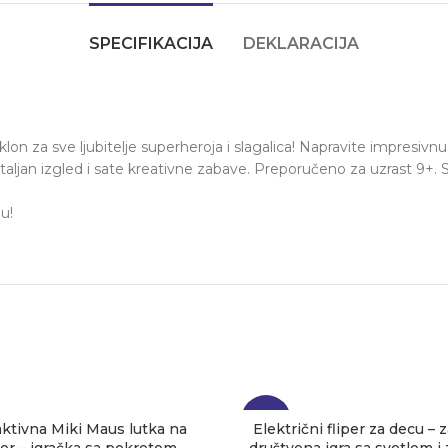
SPECIFIKACIJA
DEKLARACIJA
lon za sve ljubitelje superheroja i slagalica! Napravite impresivn
aljan izgled i sate kreativne zabave. Preporučeno za uzrast 9+. 
u!
-10%
aktivna Miki Maus lutka na
Električni fliper za decu –