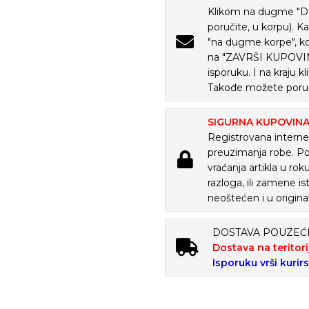
Klikom na dugme "Doda
poručite, u korpu). K
"na dugme korpe", ko
na "ZAVRŠI KUPOVINU
isporuku. I na kraju
Takođe možete poruč
SIGURNA KUPOVIN
Registrovana internet
preuzimanja robe. P
vraćanja artikla u ro
razloga, ili zamene is
neoštećen i u origina
DOSTAVA POUZE
Dostava na teritori
Isporuku vrši kurir