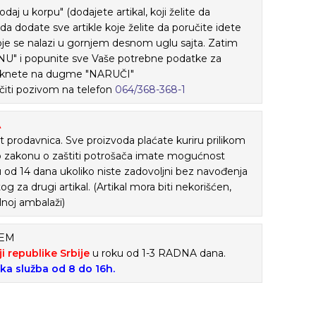
j u korpu" (dodajete artikal, koji želite da
ada dodate sve artikle koje želite da poručite idete
je se nalazi u gornjem desnom uglu sajta. Zatim
" i popunite sve Vaše potrebne podatke za
 kliknete na dugme "NARUČI"
iti pozivom na telefon
064/368-368-1
A
 prodavnica. Sve proizvoda plaćate kuriru prilikom
o zakonu o zaštiti potrošača imate mogućnost
ku od 14 dana ukoliko niste zadovoljni bez navođenja
tog za drugi artikal. (Artikal mora biti nekorišćen,
lnoj ambalaži)
ĆEM
ji republike Srbije
u roku od 1-3 RADNA dana.
ska služba od 8 do 16h.