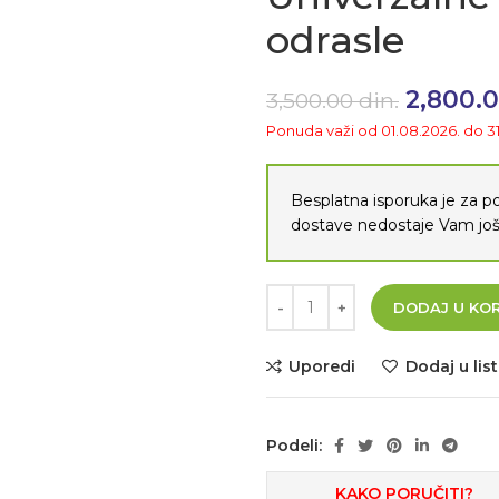
odrasle
Original
2,800.
3,500.00
din.
Ponuda važi od 01.08.2026. do 3
Besplatna isporuka je za 
dostave nedostaje Vam j
DODAJ U KO
Uporedi
Dodaj u list
Podeli:
KAKO PORUČITI?