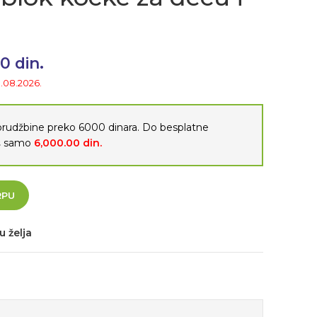
na cena je bila: 3,500.00 din..
00
din.
Trenutna cena je:
2,800.00 din..
1.08.2026.
porudžbine preko 6000 dinara. Do besplatne
oš samo
6,000.00
din.
RPU
u želja