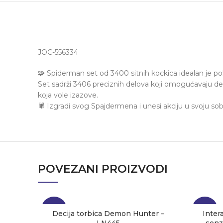
JOC-556334
🧩 Spiderman set od 3400 sitnih kockica idealan je pok
Set sadrži 3406 preciznih delova koji omogućavaju det
koja vole izazove.
🕷️ Izgradi svog Spajdermena i unesi akciju u svoju sob
POVEZANI PROIZVODI
-27%
-23%
Decija torbica Demon Hunter –
Inter