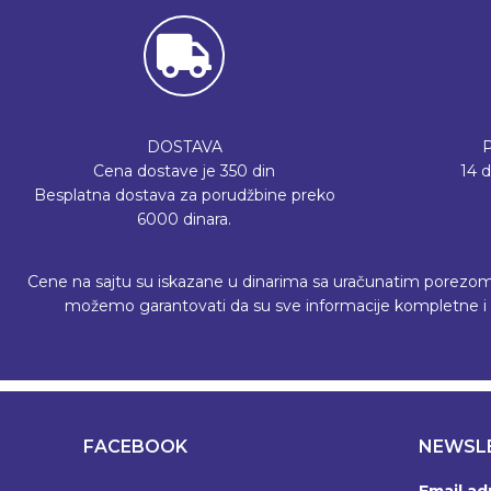
DOSTAVA
Cena dostave je 350 din
14 
Besplatna dostava za porudžbine preko
6000 dinara.
Cene na sajtu su iskazane u dinarima sa uračunatim porezom, a 
možemo garantovati da su sve informacije kompletne i b
FACEBOOK
NEWSL