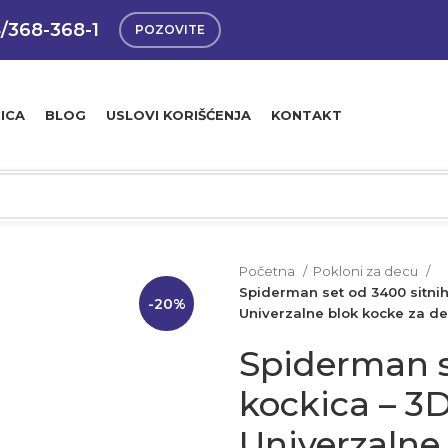
4/368-368-1
POZOVITE
ICA
BLOG
USLOVI KORIŠĆENJA
KONTAKT
Početna
Pokloni za decu
Spiderman set od 3400 sitnih
-20%
Univerzalne blok kocke za de
Spiderman s
kockica – 3
Univerzalne 