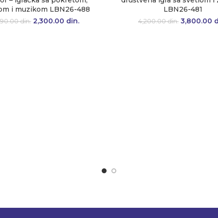
or – igračka sa pokretom,
društvena igra sa svetlom 
lom i muzikom LBN26-488
LBN26-481
2,300.00
Originalna cena je
din.
Trenutna
3,800.00
Originaln
d
990.00
din.
4,200.00
din.
bila: 2,990.00 din..
cena je:
bila: 4,20
2,300.00 din..