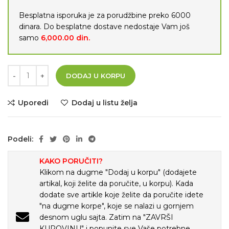
Besplatna isporuka je za porudžbine preko 6000
dinara. Do besplatne dostave nedostaje Vam još
samo
6,000.00
din.
DODAJ U KORPU
Uporedi
Dodaj u listu želja
Podeli:
KAKO PORUČITI?
Klikom na dugme "Dodaj u korpu" (dodajete
artikal, koji želite da poručite, u korpu). Kada
dodate sve artikle koje želite da poručite idete
"na dugme korpe", koje se nalazi u gornjem
desnom uglu sajta. Zatim na "ZAVRŠI
KUPOVINU" i popunite sve Vaše potrebne