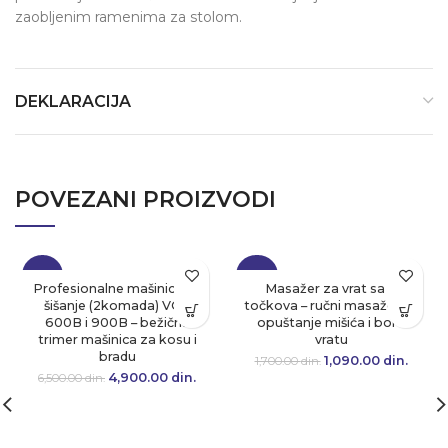
zaobljenim ramenima za stolom.
DEKLARACIJA
POVEZANI PROIZVODI
-25%
-36%
Profesionalne mašinice za
Masažer za vrat sa 6
šišanje (2komada) VGR
točkova – ručni masažer za
600B i 900B – bežična
opuštanje mišića i bol u
trimer mašinica za kosu i
vratu
bradu
1,090.00
Originalna cena
din.
Tre
1,700.00
din.
je bila:
cen
4,900.00
Originalna cena
din.
Trenutna
6,500.00
din.
1,700.00 din..
1,090.
je bila:
cena je:
6,500.00 din..
4,900.00 din..