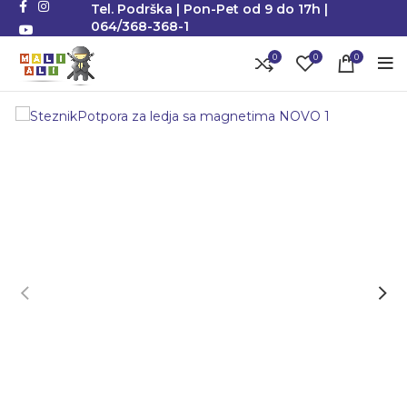
Tel. Podrška | Pon-Pet od 9 do 17h |
064/368-368-1
0
0
0