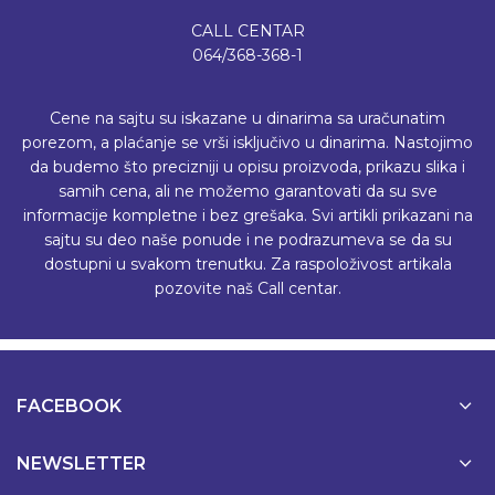
CALL CENTAR
064/368-368-1
Cene na sajtu su iskazane u dinarima sa uračunatim
porezom, a plaćanje se vrši isključivo u dinarima. Nastojimo
da budemo što precizniji u opisu proizvoda, prikazu slika i
samih cena, ali ne možemo garantovati da su sve
informacije kompletne i bez grešaka. Svi artikli prikazani na
sajtu su deo naše ponude i ne podrazumeva se da su
dostupni u svakom trenutku. Za raspoloživost artikala
pozovite naš Call centar.
FACEBOOK
NEWSLETTER