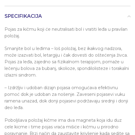
SPECIFIKACIJA
Pojas za kičmu koji će neutralisati bol i vratiti leđa u pravilan
položaj.
Smanjite bol u leđima – loš položaj, bez ikakvog nadzora,
može izazvati bol, letargiju i čak dovesti do oštećenja živca.
Pojas za leđa, zajedno sa fizikalnom terapijom, pomaže u
lečenju bolova za bubanj, skolioze, spondilolisteze i torakalni
izlazni sindrom.
– Izdržljiv i udoban dizajn pojasa omogućava efektivnu
pomoć dok je udoban za nošenje. Zaveseni pojasevi vuku
ramena unazad, dok donji pojasevi podržavaju srednji i donji
deo leđa.
Poboljšava položaj kičme ima dva magneta koja idu duz
cele kicme i time pojas vraća mišiće i kičmu u prirodno
poravnanje. Brzi način da zaustavite krivljenje kada sedite sa