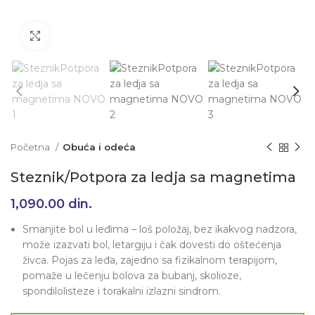
Klikni da uvećaš
Početna
Obuća i odeća
Steznik/Potpora za ledja sa magnetima
1,090.00
din.
Smanjite bol u leđima – loš položaj, bez ikakvog nadzora,
može izazvati bol, letargiju i čak dovesti do oštećenja
živca. Pojas za leđa, zajedno sa fizikalnom terapijom,
pomaže u lečenju bolova za bubanj, skolioze,
spondilolisteze i torakalni izlazni sindrom.