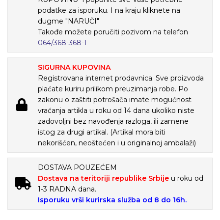
podatke za isporuku. I na kraju kliknete na
dugme "NARUČI"
Takođe možete poručiti pozivom na telefon
064/368-368-1
SIGURNA KUPOVINA
Registrovana internet prodavnica. Sve proizvoda
plaćate kuriru prilikom preuzimanja robe. Po
zakonu o zaštiti potrošača imate mogućnost
vraćanja artikla u roku od 14 dana ukoliko niste
zadovoljni bez navođenja razloga, ili zamene
istog za drugi artikal. (Artikal mora biti
nekorišćen, neoštećen i u originalnoj ambalaži)
DOSTAVA POUZEĆEM
Dostava na teritoriji republike Srbije
u roku od
1-3 RADNA dana.
Isporuku vrši kurirska služba od 8 do 16h.