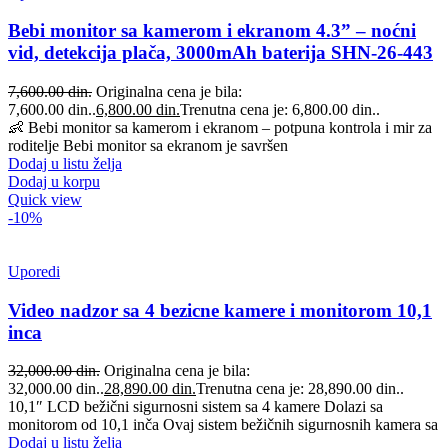
Bebi monitor sa kamerom i ekranom 4.3” – noćni
vid, detekcija plača, 3000mAh baterija SHN-26-443
7,600.00
din.
Originalna cena je bila:
7,600.00 din..
6,800.00
din.
Trenutna cena je: 6,800.00 din..
👶 Bebi monitor sa kamerom i ekranom – potpuna kontrola i mir za
roditelje Bebi monitor sa ekranom je savršen
Dodaj u listu želja
Dodaj u korpu
Quick view
-10%
Uporedi
Video nadzor sa 4 bezicne kamere i monitorom 10,1
inca
32,000.00
din.
Originalna cena je bila:
32,000.00 din..
28,890.00
din.
Trenutna cena je: 28,890.00 din..
10,1″ LCD bežični sigurnosni sistem sa 4 kamere Dolazi sa
monitorom od 10,1 inča Ovaj sistem bežičnih sigurnosnih kamera sa
Dodaj u listu želja