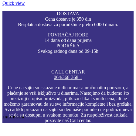
Quick view
DOSTAVA
Cena dostave je 350 din
Besplatna dostava za porudžbine preko 6000 dinara.
POVRAĆAJ ROBE
14 dana od dana prijema
PODRŠKA
Svakog radnog dana od 09-15h
CALL CENTAR
064/368-368-1
Cene na sajtu su iskazane u dinarima sa uračunatim porezom, a
plaćanje se vrši isključivo u dinarima. Nastojimo da budemo što
precizniji u opisu proizvoda, prikazu slika i samih cena, ali ne
možemo garantovati da su sve informacije kompletne i bez grešaka.
Svi artikli prikazani na sajtu su deo naše ponude i ne podrazumeva
se da su dostupni u svakom trenutku. Za raspoloživost artikala
FACEBOOK
pozovite naš Call centar.