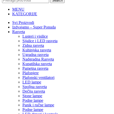
Search
MENU
KATEGORIJE
Svi Proizvodi
Izdvajamo – Super Ponuda
Rasveta
Lusteri i visilice
Sijalice i LED rasveta
Zidna rasveta
Kuhinjska rasveta
Ugradna rasveta
Nadgradna Rasveta
Kupatilska rasveta
Pametna rasveta
Plafonjere
Plafonski ventilatori
LED lampe
Spoljna rasveta
Dečija rasveta
Stone lampe
Podne lampe
Panik i ručne lampe
Podne lampe