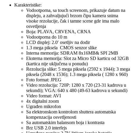
Karakteristike:
Vodootporna, sa touch screenom, prikazuje datum na
displeju, a zahvaljujući brzom čipu kamera snima
visoke rezolucije, čak i tamne scene gde ima malo
osvetljenja
Boja: PLAVA, CRVENA, CRNA
Vodootporna do 10 m
LCD displej: 2.0′ osetljiv na dodir
1.3 mega piksela CMOS senzor slike
Interna memorija: SDRAM 8x16MB& SPI 2MB
Eksterna memorija: Slot za Micro SD karticu od 32GB
(kartica nije uključena u ponudu)
Rezolucija slike: 5 mega piksela (2592 x 1944); 3 mega
piksela (2048 x 1536); 1.3 mega piksela ( 1280 x 960)
Foto format: JPEG
Video rezolucija: 720P: 1280 x 720 (23-31 kadrova u
sekundi); VGA: 640 x 480 (49-63 kadrova u sekundi)
Video format: AVI
4x digitalni zoom
Ugrađen mikrofon
Sa elektronskom kontrolom shuttera automatska
kompenzacija osvetljenosti
Sa automatskim balansom boja i kontrasta
Brz USB 2.0 interfejs