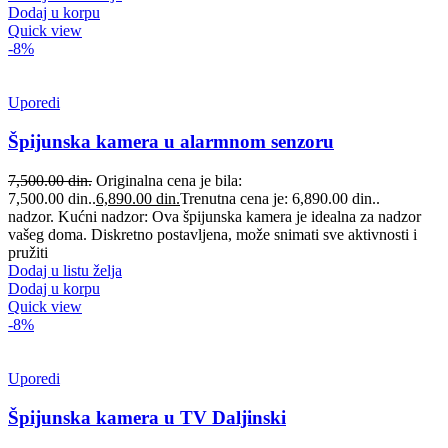
Dodaj u korpu
Quick view
-8%
Uporedi
Špijunska kamera u alarmnom senzoru
7,500.00
din.
Originalna cena je bila:
7,500.00 din..
6,890.00
din.
Trenutna cena je: 6,890.00 din..
nadzor. Kućni nadzor: Ova špijunska kamera je idealna za nadzor
vašeg doma. Diskretno postavljena, može snimati sve aktivnosti i
pružiti
Dodaj u listu želja
Dodaj u korpu
Quick view
-8%
Uporedi
Špijunska kamera u TV Daljinski