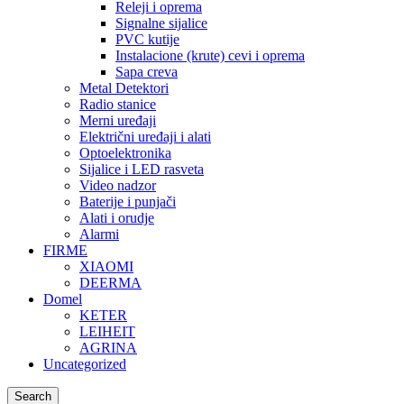
Releji i oprema
Signalne sijalice
PVC kutije
Instalacione (krute) cevi i oprema
Sapa creva
Metal Detektori
Radio stanice
Merni uređaji
Električni uređaji i alati
Optoelektronika
Sijalice i LED rasveta
Video nadzor
Baterije i punjači
Alati i orudje
Alarmi
FIRME
XIAOMI
DEERMA
Domel
KETER
LEIHEIT
AGRINA
Uncategorized
Search