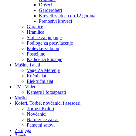
Dušeci
Garderoberi
Kreveti za decu do 12 godina
Prenosivi kreveci
Guralice
Hranilica
Stolice za ljuljanje
Podloge za presvlacenje
Kolevke za bebu
Posteljine
Kadice za kupanje
Mašine i alati
Vage Za Merenje
Ručni alat
Električni alat
TV i Video
Kamere i fotoaparati
Muški
Koferi, Torbe, novčanici i asesoari
Torbe i Koferi
Novčanici
Narukvice za sat
Pametni satovi
Za njega
Ženski