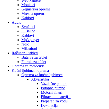
Web kamere
Monitori
Gejmerska oprema
Mrezna oprema
Kablovi
Audio
Zvučnici
Slušalice
Kablovi
Mp3 player
radio
Mikrofoni
Računari i tableti
Baterije za tablet
Futrole za tablet
Oprema za motocikle
Kućni ljubimci i oprema
Oprema za kućne ljubimce
Akvaristika
Vazdušne pumpe
Potopne pumpe
Motorni filteri
Filtracioni materijal
Preparati za vodu
Dekoracija