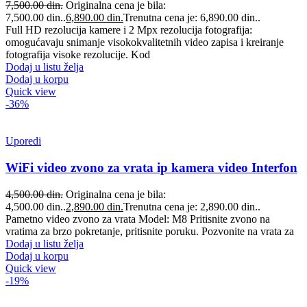
7,500.00
din.
Originalna cena je bila:
7,500.00 din..
6,890.00
din.
Trenutna cena je: 6,890.00 din..
Full HD rezolucija kamere i 2 Mpx rezolucija fotografija:
omogućavaju snimanje visokokvalitetnih video zapisa i kreiranje
fotografija visoke rezolucije. Kod
Dodaj u listu želja
Dodaj u korpu
Quick view
-36%
Uporedi
WiFi video zvono za vrata ip kamera video Interfon
4,500.00
din.
Originalna cena je bila:
4,500.00 din..
2,890.00
din.
Trenutna cena je: 2,890.00 din..
Pametno video zvono za vrata Model: M8 Pritisnite zvono na
vratima za brzo pokretanje, pritisnite poruku. Pozvonite na vrata za
Dodaj u listu želja
Dodaj u korpu
Quick view
-19%