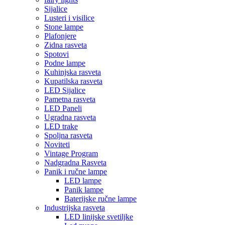
Sijalice
Lusteri i visilice
Stone lampe
Plafonjere
Zidna rasveta
Spotovi
Podne lampe
Kuhinjska rasveta
Kupatilska rasveta
LED Sijalice
Pametna rasveta
LED Paneli
Ugradna rasveta
LED trake
Spoljna rasveta
Noviteti
Vintage Program
Nadgradna Rasveta
Panik i ručne lampe
LED lampe
Panik lampe
Baterijske ručne lampe
Industrijska rasveta
LED linijske svetiljke