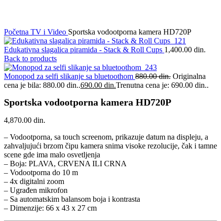
Klikni da uvećaš
Početna
TV i Video
Sportska vodootporna kamera HD720P
Edukativna slagalica piramida - Stack & Roll Cups
1,400.00
din.
Back to products
Monopod za selfi slikanje sa bluetoothom
880.00
din.
Originalna
cena je bila: 880.00 din..
690.00
din.
Trenutna cena je: 690.00 din..
Sportska vodootporna kamera HD720P
4,870.00
din.
– Vodootporna, sa touch screenom, prikazuje datum na displeju, a
zahvaljujući brzom čipu kamera snima visoke rezolucije, čak i tamne
scene gde ima malo osvetljenja
– Boja: PLAVA, CRVENA ILI CRNA
– Vodootporna do 10 m
– 4x digitalni zoom
– Ugrađen mikrofon
– Sa automatskim balansom boja i kontrasta
– Dimenzije: 66 x 43 x 27 cm