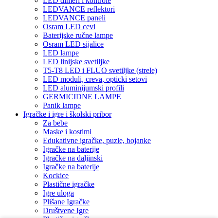
LED dimeri i kontrole
LEDVANCE reflektori
LEDVANCE paneli
Osram LED cevi
Baterijske ručne lampe
Osram LED sijalice
LED lampe
LED linijske svetiljke
T5-T8 LED i FLUO svetiljke (strele)
LED moduli, creva, opticki setovi
LED aluminijumski profili
GERMICIDNE LAMPE
Panik lampe
Igračke i igre i školski pribor
Za bebe
Maske i kostimi
Edukativne igračke, puzle, bojanke
Igračke na baterije
Igračke na daljinski
Igračke na baterije
Kockice
Plastične igračke
Igre uloga
Plišane Igračke
Društvene Igre