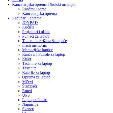
Kancelarijska oprema i školski materijal
Rančevi i torbe
Kancelarijska oprema
Računari i oprema
JOYPAD
Kućišta
Projektori i platna
Punjači za laptop
Toneri i kertriži za štampače
Flash memorija
Memorijske kartice
Rančevi i Futrole za laptop
Kuler
Tastature za laptop
Tastature
Baterije za laptop
Oprema za laptop
Miševi
Štampači
Ruteri
UPS
Laptop računari
Napajanje
Skeneri