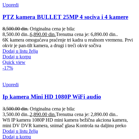
Uporedi
PTZ kamera BULLET 25MP 4 sociva i 4 kamere
8,500.00
din.
Originalna cena je bila:
8,500.00 din..
6,890.00
din.
Trenutna cena je: 6,890.00 din..
6K kamera omogućava praćenje tri kadra u realnom vremenu. Prvi
okvir je pan-tilt kamera, a drugi i treći okvir sočiva
Dodaj u listu želja
Dodaj u korpu
Quick view
-17%
Uporedi
Ip kamera Mini HD 1080P WiFi audio
3,500.00
din.
Originalna cena je bila:
3,500.00 din..
2,890.00
din.
Trenutna cena je: 2,890.00 din..
Wfi IP kamera 1080P HD mini kamera bežična akciona kamera,
mini DV DVR kamera, snimač glasa Kontrola na daljinu preko
Dodaj u listu želja
Dodaj u korpu