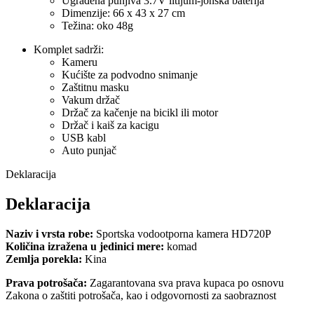
Ugrađena punjiva 3.7V litijum-jonska baterija
Dimenzije: 66 x 43 x 27 cm
Težina: oko 48g
Komplet sadrži:
Kameru
Kućište za podvodno snimanje
Zaštitnu masku
Vakum držač
Držač za kačenje na bicikl ili motor
Držač i kaiš za kacigu
USB kabl
Auto punjač
Deklaracija
Deklaracija
Naziv i vrsta robe:
Sportska vodootporna kamera HD720P
Količina izražena u jedinici mere:
komad
Zemlja porekla:
Kina
Prava potrošača:
Zagarantovana sva prava kupaca po osnovu
Zakona o zaštiti potrošača, kao i odgovornosti za saobraznost