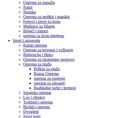
Oprema za masažu
Nakit
Šminka
Oprema za pedikir i manikir
Fenovi i prese za kosu
Mašinice za šišanje
Brijači i trimeri
oprema za licnu higijenu
Sport i razonoda
Kamp oprema
Oprema za teretane i vežbanje
Rekreacija i fitnes
Oprema za ekstremne sportove
Oprema za plažu
Peškiri za plažu
Razna Oprema
oprema za ronjenje
oprema za plivanje
Rashladne torbe i termosi
Sportska oprema
Lov i ribolov
Trotineti i oprema
Bicikli i oprema
Dvogledi
Stoni tenis