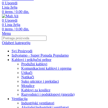
0
Uporedi
Lista želja
0
items
/
0.00
din.
0
Uporedi
0
Lista želja
0
items
/
0.00
din.
Menu
Odaberi kategoriju
Svi Proizvodi
Izdvajamo - Super Ponuda
Popularno
Kablovi i priključni pribor
Produžni kablovi
Komunikacioni kablovi i oprema
Utikači
Natikači
Suko uticnice i prekidaci
Motalice
Kablovi za kosilice
Razvodnici i podsklopovi (gnezda)
Ventilacija
Industrijski ventilatori
Aksijalni/industrijski ventilatori