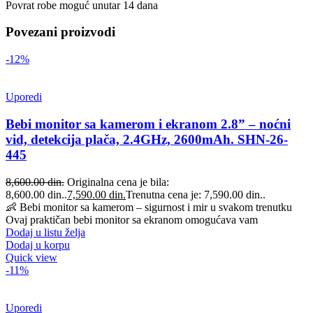
Povrat robe moguć unutar 14 dana
Povezani proizvodi
-12%
Uporedi
Bebi monitor sa kamerom i ekranom 2.8” – noćni
vid, detekcija plača, 2.4GHz, 2600mAh. SHN-26-
445
8,600.00
din.
Originalna cena je bila:
8,600.00 din..
7,590.00
din.
Trenutna cena je: 7,590.00 din..
👶 Bebi monitor sa kamerom – sigurnost i mir u svakom trenutku
Ovaj praktičan bebi monitor sa ekranom omogućava vam
Dodaj u listu želja
Dodaj u korpu
Quick view
-11%
Uporedi