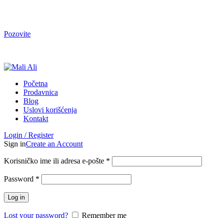
Tel. Podrška | Pon-Pet od 9 do 15h | 064/368-368-1
Pozovite
Tel. Podrška | Pon-Pet od 9 do 17h | 064/368-368-1
Početna
Prodavnica
Blog
Uslovi korišćenja
Kontakt
Login / Register
Sign in
Create an Account
Korisničko ime ili adresa e-pošte
*
Password
*
Log in
Lost your password?
Remember me