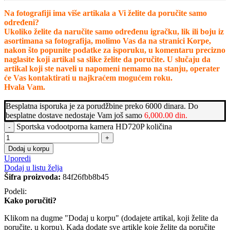
Na fotografiji ima više artikala a Vi želite da poručite samo
određeni?
Ukoliko želite da naručite samo određenu igračku, lik ili boju iz
asortimana sa fotografija, molimo Vas da na stranici Korpe,
nakon što popunite podatke za isporuku, u komentaru precizno
naglasite koji artikal sa slike želite da poručite. U slučaju da
artikal koji ste naveli u napomeni nemamo na stanju, operater
će Vas kontaktirati u najkraćem mogućem roku.
Hvala Vam.
Besplatna isporuka je za porudžbine preko 6000 dinara. Do
besplatne dostave nedostaje Vam još samo
6,000.00
din.
Sportska vodootporna kamera HD720P količina
Dodaj u korpu
Uporedi
Dodaj u listu želja
Šifra proizvoda:
84f26fbb8b45
Podeli:
Kako poručiti?
Klikom na dugme "Dodaj u korpu" (dodajete artikal, koji želite da
poručite, u korpu). Kada dodate sve artikle koje želite da poručite