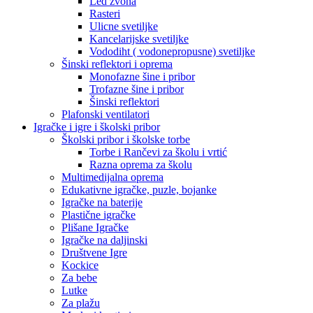
Led zvona
Rasteri
Ulicne svetiljke
Kancelarijske svetiljke
Vododiht ( vodonepropusne) svetiljke
Šinski reflektori i oprema
Monofazne šine i pribor
Trofazne šine i pribor
Šinski reflektori
Plafonski ventilatori
Igračke i igre i školski pribor
Školski pribor i školske torbe
Torbe i Rančevi za školu i vrtić
Razna oprema za školu
Multimedijalna oprema
Edukativne igračke, puzle, bojanke
Igračke na baterije
Plastične igračke
Plišane Igračke
Igračke na daljinski
Društvene Igre
Kockice
Za bebe
Lutke
Za plažu