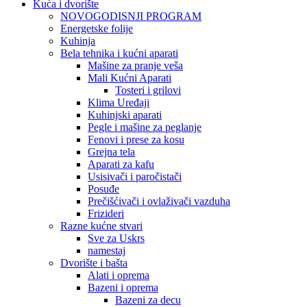
Kuća i dvorište
NOVOGODISNJI PROGRAM
Energetske folije
Kuhinja
Bela tehnika i kućni aparati
Mašine za pranje veša
Mali Kućni Aparati
Tosteri i grilovi
Klima Uređaji
Kuhinjski aparati
Pegle i mašine za peglanje
Fenovi i prese za kosu
Grejna tela
Aparati za kafu
Usisivači i paročistači
Posuđe
Prečišćivači i ovlaživači vazduha
Frizideri
Razne kućne stvari
Sve za Uskrs
namestaj
Dvorište i bašta
Alati i oprema
Bazeni i oprema
Bazeni za decu