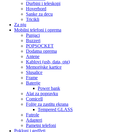
Durbini i teleskopi
Hoverbord
Sanke za decu
Tricikli
Za nju
Mobilni telefoni i oprema
Punjaci
Buzzeri
POPSOCKET
Dodatna oprema
Antene
Kablovi (usb, data, otg)
Memorijske kartice
Slusalice
Frame
Baterije
Power bank
Alat za popravku
Comicell
Folije za zastitu ekrana
Tempered GLASS
Futrole
Adapteri
Pametni telefoni
Pokloni i gedžeti