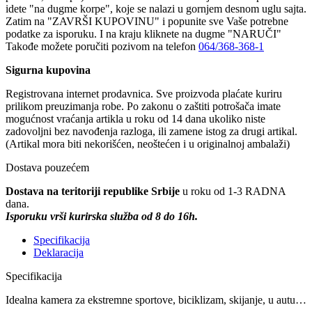
idete "na dugme korpe", koje se nalazi u gornjem desnom uglu sajta.
Zatim na "ZAVRŠI KUPOVINU" i popunite sve Vaše potrebne
podatke za isporuku. I na kraju kliknete na dugme "NARUČI"
Takođe možete poručiti pozivom na telefon
064/368-368-1
Sigurna kupovina
Registrovana internet prodavnica. Sve proizvoda plaćate kuriru
prilikom preuzimanja robe. Po zakonu o zaštiti potrošača imate
mogućnost vraćanja artikla u roku od 14 dana ukoliko niste
zadovoljni bez navođenja razloga, ili zamene istog za drugi artikal.
(Artikal mora biti nekorišćen, neoštećen i u originalnoj ambalaži)
Dostava pouzećem
Dostava na teritoriji republike Srbije
u roku od 1-3 RADNA
dana.
Isporuku vrši kurirska služba od 8 do 16h.
Specifikacija
Deklaracija
Specifikacija
Idealna kamera za ekstremne sportove, biciklizam, skijanje, u autu…