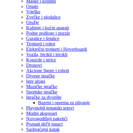
Maske i kostimi
Ostalo
Vrteške
Zvečke i glodalice
Oružje
Kuhinje i kućni aparati
Podne podloge i puzzle
Guralice i šetalice
Trotineti i roleri
Električni trotineti i Hoverboardi
Vozila, bicikli i tricikli
Konzole i igrice
Dronovi
Akcione figure i roboti
Drvene igračke
Igre uloga
Muzičke igračke
Sportske igračke
‎Igračke za dvorište
Bazeni i oprema za plivanje
Playmobil tematski setovi
Modni aksesoari
Novogodišnji paketići
Poznati dečji junaci
Saobraćajni kutak