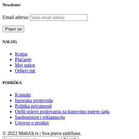
Newsletter
Email adresa:
NALOG
Korpa
Plaćanje
Moj nalog
Odjavi me
PODRŠKA
Kontakt
Isporuka proizvoda
Politika privatnosti
Opšti uslovi poslovanja za kupovinu putem sajta
Saobraznost i reklamacija
Ugovor o prodaji
© 2022 MaliAli.rs | Sva prava zadržana.