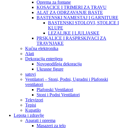
Oprema za fontane
KOSACICE I TRIMERI ZA TRAVU
ALAT ZA ODRZAVANJE BASTE
BASTENSKI NAMESTAJ I GARNITURE
BASTENSKI STOLOVI, STOLICE I
KLUPE
LEZALJKE I LJULJASKE
PRSKALICE I RASPRSKIVACI ZA
TRAVNJAKE
Kućna elektronika
Alati
Dekoracija enterijera
Novogodišnja dekoracija
Ukrasne figure
satovi
Ventilatori – Stoni, Podni, Ugradni i Plafonski
ventilatori
Plafonski Ventilatori
Stoni i Podni Ventilatori
Televizori
Tepisi
Kupatilo
Lepota i zdravlje
Aparati i oprema
Masazeri za telo