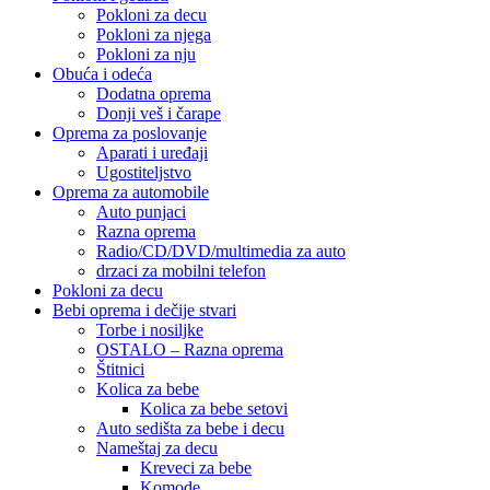
Pokloni za decu
Pokloni za njega
Pokloni za nju
Obuća i odeća
Dodatna oprema
Donji veš i čarape
Oprema za poslovanje
Aparati i uređaji
Ugostiteljstvo
Oprema za automobile
Auto punjaci
Razna oprema
Radio/CD/DVD/multimedia za auto
drzaci za mobilni telefon
Pokloni za decu
Bebi oprema i dečije stvari
Torbe i nosiljke
OSTALO – Razna oprema
Štitnici
Kolica za bebe
Kolica za bebe setovi
Auto sedišta za bebe i decu
Nameštaj za decu
Kreveci za bebe
Komode