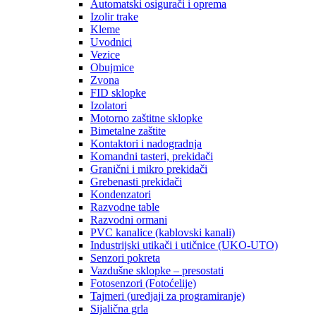
Automatski osigurači i oprema
Izolir trake
Kleme
Uvodnici
Vezice
Obujmice
Zvona
FID sklopke
Izolatori
Motorno zaštitne sklopke
Bimetalne zaštite
Kontaktori i nadogradnja
Komandni tasteri, prekidači
Granični i mikro prekidači
Grebenasti prekidači
Kondenzatori
Razvodne table
Razvodni ormani
PVC kanalice (kablovski kanali)
Industrijski utikači i utičnice (UKO-UTO)
Senzori pokreta
Vazdušne sklopke – presostati
Fotosenzori (Fotoćelije)
Tajmeri (uredjaji za programiranje)
Sijalična grla