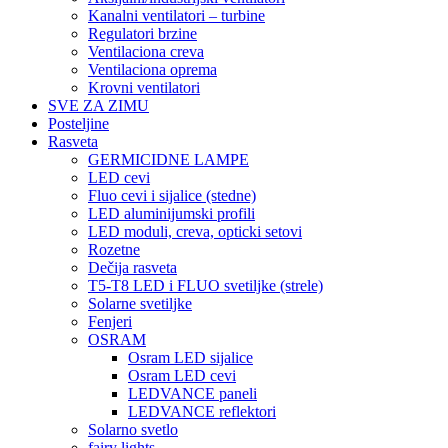
Kanalni ventilatori – turbine
Regulatori brzine
Ventilaciona creva
Ventilaciona oprema
Krovni ventilatori
SVE ZA ZIMU
Posteljine
Rasveta
GERMICIDNE LAMPE
LED cevi
Fluo cevi i sijalice (stedne)
LED aluminijumski profili
LED moduli, creva, opticki setovi
Rozetne
Dečija rasveta
T5-T8 LED i FLUO svetiljke (strele)
Solarne svetiljke
Fenjeri
OSRAM
Osram LED sijalice
Osram LED cevi
LEDVANCE paneli
LEDVANCE reflektori
Solarno svetlo
fairy lights