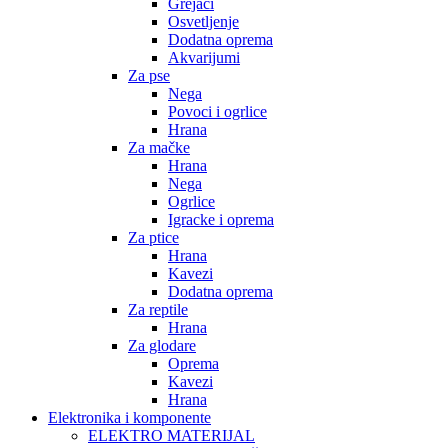
Grejači
Osvetljenje
Dodatna oprema
Akvarijumi
Za pse
Nega
Povoci i ogrlice
Hrana
Za mačke
Hrana
Nega
Ogrlice
Igracke i oprema
Za ptice
Hrana
Kavezi
Dodatna oprema
Za reptile
Hrana
Za glodare
Oprema
Kavezi
Hrana
Elektronika i komponente
ELEKTRO MATERIJAL