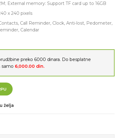
; External memory: Support TF card up to 16GB
240 x 240 pixels
 Contacts, Call Reminder, Clock, Anti-lost, Pedometer,
Reminder, Calendar
porudžbine preko 6000 dinara. Do besplatne
oš samo
6,000.00
din.
RPU
u želja