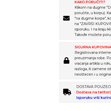
KAKO PORUČITI?
Klikom na dugme "Doda
poručite, u korpu). K
"na dugme korpe", ko
na "ZAVRŠI KUPOVINU
isporuku. I na kraju
Takođe možete poruč
SIGURNA KUPOVIN
Registrovana internet
preuzimanja robe. P
vraćanja artikla u ro
razloga, ili zamene is
neoštećen i u origina
DOSTAVA POUZE
Dostava na teritori
Isporuku vrši kurir