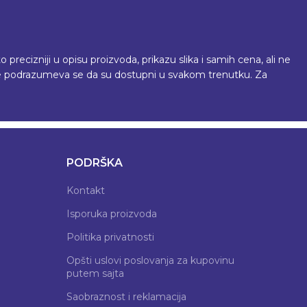
recizniji u opisu proizvoda, prikazu slika i samih cena, ali ne
 ne podrazumeva se da su dostupni u svakom trenutku. Za
PODRŠKA
Kontakt
Isporuka proizvoda
Politika privatnosti
Opšti uslovi poslovanja za kupovinu
putem sajta
Saobraznost i reklamacija