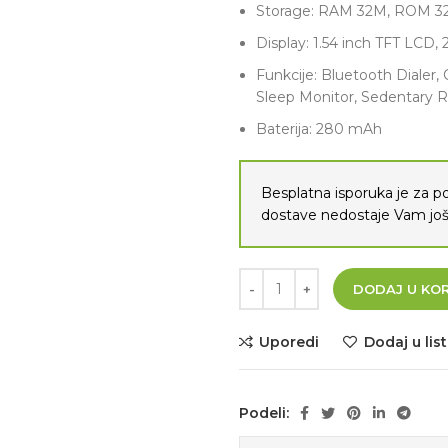
Storage: RAM 32M, ROM 32M
Display: 1.54 inch TFT LCD, 
Funkcije: Bluetooth Dialer,
Sleep Monitor, Sedentary 
Baterija: 280 mAh
Besplatna isporuka je za 
dostave nedostaje Vam j
DODAJ U KO
Uporedi
Dodaj u list
Podeli: