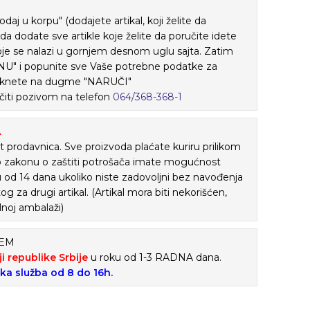
j u korpu" (dodajete artikal, koji želite da
ada dodate sve artikle koje želite da poručite idete
je se nalazi u gornjem desnom uglu sajta. Zatim
" i popunite sve Vaše potrebne podatke za
 kliknete na dugme "NARUČI"
iti pozivom na telefon
064/368-368-1
A
 prodavnica. Sve proizvoda plaćate kuriru prilikom
o zakonu o zaštiti potrošača imate mogućnost
ku od 14 dana ukoliko niste zadovoljni bez navođenja
tog za drugi artikal. (Artikal mora biti nekorišćen,
lnoj ambalaži)
ĆEM
ji republike Srbije
u roku od 1-3 RADNA dana.
ska služba od 8 do 16h.