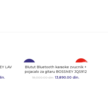
-23%
-18%
EY LAV
Blutut Bluetooth karaoke zvucnik +
pojacalo za gitaru BOSSNEY JQS912
a cena je
in.
Trenutna
13,890.00
Originalna cena je
din.
Trenutna
18,000.00
din.
0.00 din..
cena je:
bila: 18,000.00 din..
cena je:
4,290.00 din..
13,890.00 din..