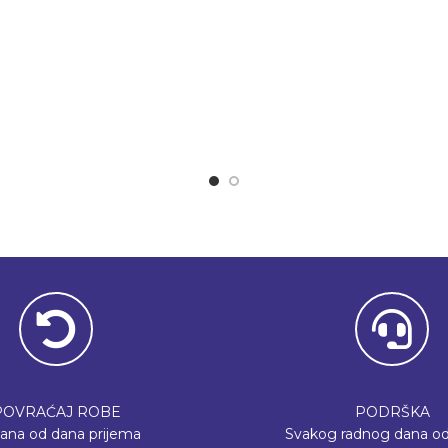
POVRAĆAJ ROBE
PODRŠKA
dana od dana prijema
Svakog radnog dana od