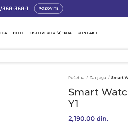
4/368-368-1
POZOVITE
ICA
BLOG
USLOVI KORIŠĆENJA
KONTAKT
Početna
Za njega
Smart W
Smart Watch
Y1
2,190.00
din.