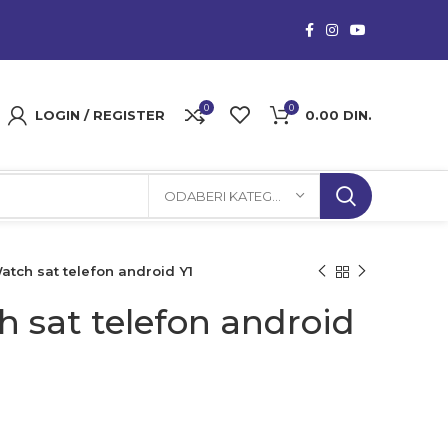
0
0
LOGIN / REGISTER
0.00
DIN.
ODABERI KATEGORIJU
atch sat telefon android Y1
 sat telefon android