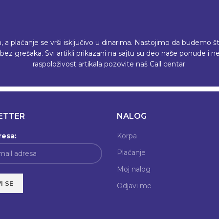
plaćanje se vrši isključivo u dinarima. Nastojimo da budemo što p
ez grešaka. Svi artikli prikazani na sajtu su deo naše ponude i
raspoloživost artikala pozovite naš Call centar.
ETTER
NALOG
resa:
Korpa
Plaćanje
Moj nalog
Odjavi me