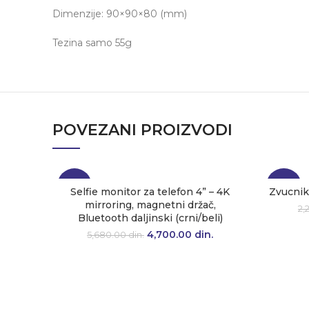
Dimenzije: 90×90×80 (mm)
Tezina samo 55g
POVEZANI PROIZVODI
-17%
-23%
Selfie monitor za telefon 4” – 4K
Zvucni
mirroring, magnetni držač,
2,
Bluetooth daljinski (crni/beli)
4,700.00
Originalna cena je
din.
Trenutna
5,680.00
din.
bila: 5,680.00 din..
cena je:
4,700.00 din..