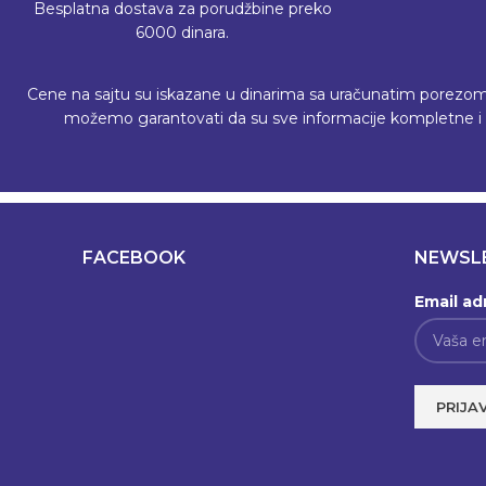
Besplatna dostava za porudžbine preko
6000 dinara.
Cene na sajtu su iskazane u dinarima sa uračunatim porezom, a 
možemo garantovati da su sve informacije kompletne i b
FACEBOOK
NEWSL
Email ad