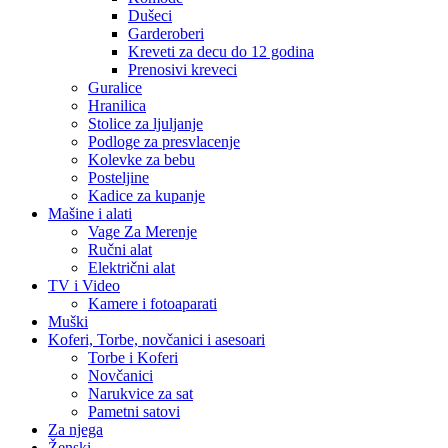
Dušeci
Garderoberi
Kreveti za decu do 12 godina
Prenosivi kreveci
Guralice
Hranilica
Stolice za ljuljanje
Podloge za presvlacenje
Kolevke za bebu
Posteljine
Kadice za kupanje
Mašine i alati
Vage Za Merenje
Ručni alat
Električni alat
TV i Video
Kamere i fotoaparati
Muški
Koferi, Torbe, novčanici i asesoari
Torbe i Koferi
Novčanici
Narukvice za sat
Pametni satovi
Za njega
Ženski