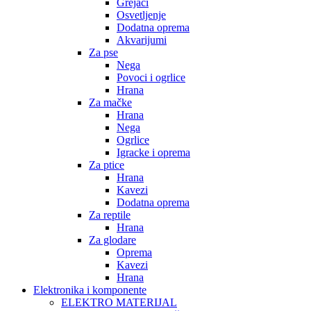
Grejači
Osvetljenje
Dodatna oprema
Akvarijumi
Za pse
Nega
Povoci i ogrlice
Hrana
Za mačke
Hrana
Nega
Ogrlice
Igracke i oprema
Za ptice
Hrana
Kavezi
Dodatna oprema
Za reptile
Hrana
Za glodare
Oprema
Kavezi
Hrana
Elektronika i komponente
ELEKTRO MATERIJAL