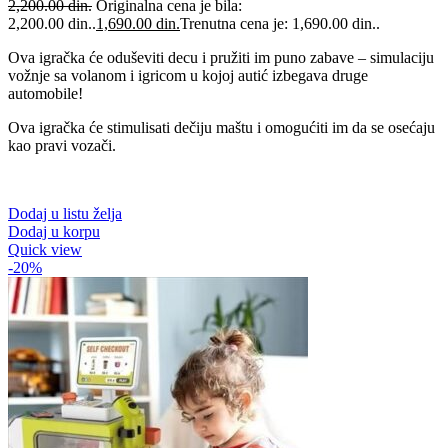
2,200.00
din.
Originalna cena je bila:
2,200.00 din..
1,690.00
din.
Trenutna cena je: 1,690.00 din..
Ova igračka će oduševiti decu i pružiti im puno zabave – simulaciju
vožnje sa volanom i igricom u kojoj autić izbegava druge
automobile!
Ova igračka će stimulisati dečiju maštu i omogućiti im da se osećaju
kao pravi vozači.
Dodaj u listu želja
Dodaj u korpu
Quick view
-20%