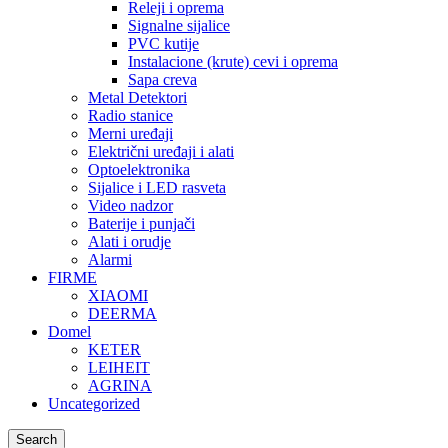
Releji i oprema
Signalne sijalice
PVC kutije
Instalacione (krute) cevi i oprema
Sapa creva
Metal Detektori
Radio stanice
Merni uređaji
Električni uređaji i alati
Optoelektronika
Sijalice i LED rasveta
Video nadzor
Baterije i punjači
Alati i orudje
Alarmi
FIRME
XIAOMI
DEERMA
Domel
KETER
LEIHEIT
AGRINA
Uncategorized
Search