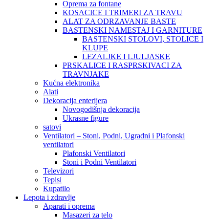
Oprema za fontane
KOSACICE I TRIMERI ZA TRAVU
ALAT ZA ODRZAVANJE BASTE
BASTENSKI NAMESTAJ I GARNITURE
BASTENSKI STOLOVI, STOLICE I
KLUPE
LEZALJKE I LJULJASKE
PRSKALICE I RASPRSKIVACI ZA
TRAVNJAKE
Kućna elektronika
Alati
Dekoracija enterijera
Novogodišnja dekoracija
Ukrasne figure
satovi
Ventilatori – Stoni, Podni, Ugradni i Plafonski
ventilatori
Plafonski Ventilatori
Stoni i Podni Ventilatori
Televizori
Tepisi
Kupatilo
Lepota i zdravlje
Aparati i oprema
Masazeri za telo