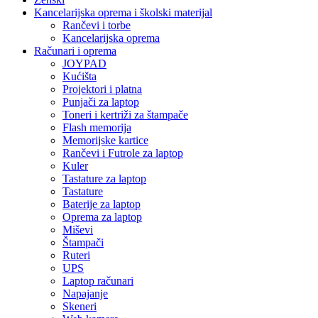
Kancelarijska oprema i školski materijal
Rančevi i torbe
Kancelarijska oprema
Računari i oprema
JOYPAD
Kućišta
Projektori i platna
Punjači za laptop
Toneri i kertriži za štampače
Flash memorija
Memorijske kartice
Rančevi i Futrole za laptop
Kuler
Tastature za laptop
Tastature
Baterije za laptop
Oprema za laptop
Miševi
Štampači
Ruteri
UPS
Laptop računari
Napajanje
Skeneri