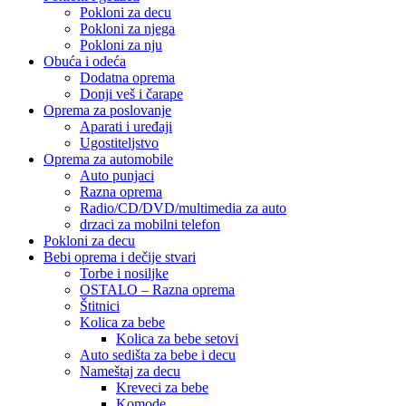
Pokloni za decu
Pokloni za njega
Pokloni za nju
Obuća i odeća
Dodatna oprema
Donji veš i čarape
Oprema za poslovanje
Aparati i uređaji
Ugostiteljstvo
Oprema za automobile
Auto punjaci
Razna oprema
Radio/CD/DVD/multimedia za auto
drzaci za mobilni telefon
Pokloni za decu
Bebi oprema i dečije stvari
Torbe i nosiljke
OSTALO – Razna oprema
Štitnici
Kolica za bebe
Kolica za bebe setovi
Auto sedišta za bebe i decu
Nameštaj za decu
Kreveci za bebe
Komode