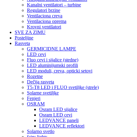
Kanalni ventilatori – turbine
Regulatori brzine
Ventilaciona creva
Ventilaciona oprema
Krovni ventilatori
SVE ZA ZIMU
Posteljine
Rasveta
GERMICIDNE LAMPE
LED cevi
Fluo cevi i sijalice (stedne)
LED aluminijumski profili
LED moduli, creva, opticki setovi
Rozetne
Dečija rasveta
T5-T8 LED i FLUO svetiljke (strele)
Solarne svetiljke
Fenjeri
OSRAM
Osram LED sijalice
Osram LED cevi
LEDVANCE paneli
LEDVANCE reflektori
Solarno svetlo
fairy lights