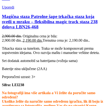
Uporedi
Magična staza Patrolne šape trkačka staza koja
svetli u mraku – fleksibilna magic track staza 238
delova LBN26-468
2,900.00
din.
Originalna cena je bila:
2,900.00 din..
2,190.00
din.
Trenutna cena je: 2,190.00 din..
Trkacka staza sa tunelom. Traka se može komponovati prema
sopstvenim idejama. Ovo razvija maštu i manuelne veštine deteta.
Set dodatak automobil sa baterijama (vožnja sama)
Baterije nisu uključene (2AA)
Preporučeni uzrast: 3+
Sifra: LEI238
Na fotografiji ima više artikala a Vi želite da poručite samo
određeni?
Ukoliko želite da naručite samo određenu igračku, lik ili boju iz
asortimana sa fotografija, molimo Vas da na stranici Korpe,