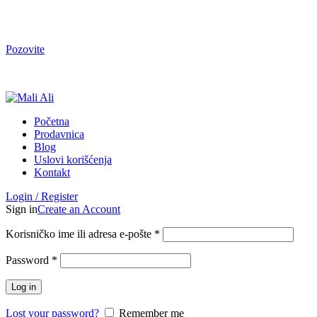
Tel. Podrška | Pon-Pet od 9 do 15h | 064/368-368-1
Pozovite
Tel. Podrška | Pon-Pet od 9 do 17h | 064/368-368-1
Početna
Prodavnica
Blog
Uslovi korišćenja
Kontakt
Login / Register
Sign in
Create an Account
Korisničko ime ili adresa e-pošte
*
Password
*
Log in
Lost your password?
Remember me