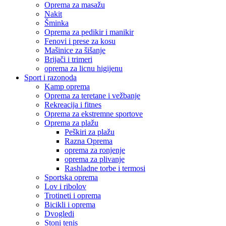
Oprema za masažu
Nakit
Šminka
Oprema za pedikir i manikir
Fenovi i prese za kosu
Mašinice za šišanje
Brijači i trimeri
oprema za licnu higijenu
Sport i razonoda
Kamp oprema
Oprema za teretane i vežbanje
Rekreacija i fitnes
Oprema za ekstremne sportove
Oprema za plažu
Peškiri za plažu
Razna Oprema
oprema za ronjenje
oprema za plivanje
Rashladne torbe i termosi
Sportska oprema
Lov i ribolov
Trotineti i oprema
Bicikli i oprema
Dvogledi
Stoni tenis