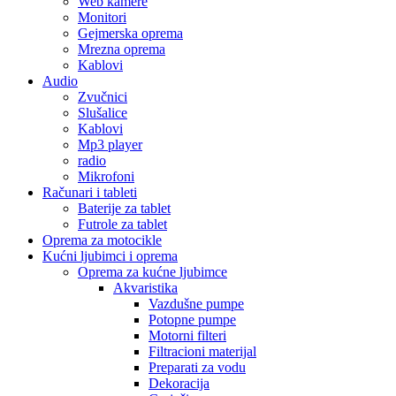
Web kamere
Monitori
Gejmerska oprema
Mrezna oprema
Kablovi
Audio
Zvučnici
Slušalice
Kablovi
Mp3 player
radio
Mikrofoni
Računari i tableti
Baterije za tablet
Futrole za tablet
Oprema za motocikle
Kućni ljubimci i oprema
Oprema za kućne ljubimce
Akvaristika
Vazdušne pumpe
Potopne pumpe
Motorni filteri
Filtracioni materijal
Preparati za vodu
Dekoracija