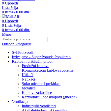
0
Uporedi
Lista želja
0
items
/
0.00
din.
0
Uporedi
0
Lista želja
0
items
/
0.00
din.
Menu
Odaberi kategoriju
Svi Proizvodi
Izdvajamo - Super Ponuda
Popularno
Kablovi i priključni pribor
Produžni kablovi
Komunikacioni kablovi i oprema
Utikači
Natikači
Suko uticnice i prekidaci
Motalice
Kablovi za kosilice
Razvodnici i podsklopovi (gnezda)
Ventilacija
Industrijski ventilatori
Aksijalni/industrijski ventilatori