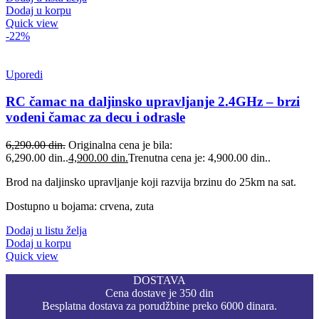
Dodaj u korpu
Quick view
-22%
Uporedi
RC čamac na daljinsko upravljanje 2.4GHz – brzi
vodeni čamac za decu i odrasle
6,290.00
din.
Originalna cena je bila:
6,290.00 din..
4,900.00
din.
Trenutna cena je: 4,900.00 din..
Brod na daljinsko upravljanje koji razvija brzinu do 25km na sat.
Dostupno u bojama: crvena, zuta
Dodaj u listu želja
Dodaj u korpu
Quick view
DOSTAVA
Cena dostave je 350 din
Besplatna dostava za porudžbine preko 6000 dinara.