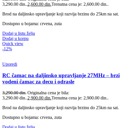
3,290.00 din..
2,600.00
din.
Trenutna cena je: 2,600.00 din..
Brod na daljinsko upravljanje koji razvija brzinu do 25km na sat.
Dostupno u bojama: crvena, zuta
Dodaj u listu želja
Dodaj u korpu
Quick view
-12%
Uporedi
RC čamac na daljinsko upravljanje 27MHz – brzi
vodeni čamac za decu i odrasle
3,290.00
din.
Originalna cena je bila:
3,290.00 din..
2,900.00
din.
Trenutna cena je: 2,900.00 din..
Brod na daljinsko upravljanje koji razvija brzinu do 25km na sat.
Dostupno u bojama: crvena, zuta
Dodaj u listu želja