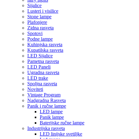
Sijalice
Lusteri i visilice
Stone lampe
Plafonjere
Zidna rasveta
Spotovi
Podne lampe
Kuhinjska rasveta
Kupatilska rasveta
LED Sijalice
Pametna rasveta
LED Paneli
Ugradna rasveta
LED trake
Spoljna rasveta
Noviteti
Vintage Program
Nadgradna Rasveta
Panik i ručne lampe
LED lampe
Panik lampe
Baterijske ručne lampe
Industrijska rasveta
LED linijske svetiljke