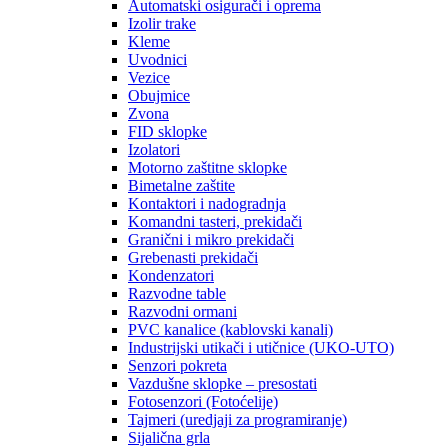
Automatski osigurači i oprema
Izolir trake
Kleme
Uvodnici
Vezice
Obujmice
Zvona
FID sklopke
Izolatori
Motorno zaštitne sklopke
Bimetalne zaštite
Kontaktori i nadogradnja
Komandni tasteri, prekidači
Granični i mikro prekidači
Grebenasti prekidači
Kondenzatori
Razvodne table
Razvodni ormani
PVC kanalice (kablovski kanali)
Industrijski utikači i utičnice (UKO-UTO)
Senzori pokreta
Vazdušne sklopke – presostati
Fotosenzori (Fotoćelije)
Tajmeri (uredjaji za programiranje)
Sijalična grla