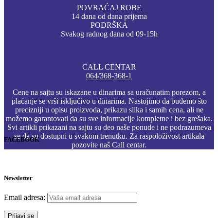
POVRAĆAJ ROBE
14 dana od dana prijema
PODRŠKA
Svakog radnog dana od 09-15h
CALL CENTAR
064/368-368-1
Cene na sajtu su iskazane u dinarima sa uračunatim porezom, a
plaćanje se vrši isključivo u dinarima. Nastojimo da budemo što
precizniji u opisu proizvoda, prikazu slika i samih cena, ali ne
možemo garantovati da su sve informacije kompletne i bez grešaka.
Svi artikli prikazani na sajtu su deo naše ponude i ne podrazumeva
se da su dostupni u svakom trenutku. Za raspoloživost artikala
FACEBOOK
pozovite naš Call centar.
Newsletter
Email adresa: