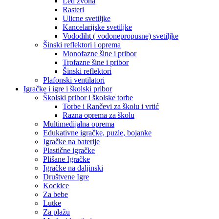
Led zvona
Rasteri
Ulicne svetiljke
Kancelarijske svetiljke
Vododiht ( vodonepropusne) svetiljke
Šinski reflektori i oprema
Monofazne šine i pribor
Trofazne šine i pribor
Šinski reflektori
Plafonski ventilatori
Igračke i igre i školski pribor
Školski pribor i školske torbe
Torbe i Rančevi za školu i vrtić
Razna oprema za školu
Multimedijalna oprema
Edukativne igračke, puzle, bojanke
Igračke na baterije
Plastične igračke
Plišane Igračke
Igračke na daljinski
Društvene Igre
Kockice
Za bebe
Lutke
Za plažu