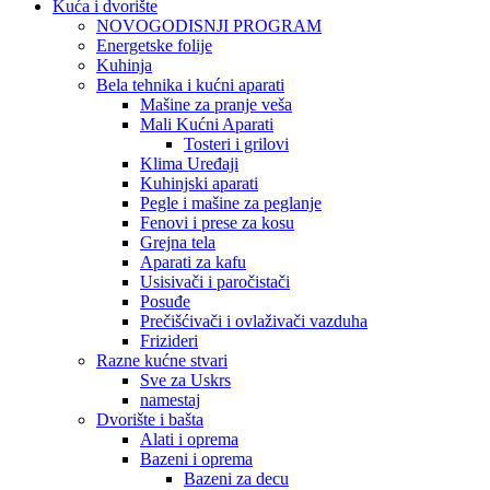
Kuća i dvorište
NOVOGODISNJI PROGRAM
Energetske folije
Kuhinja
Bela tehnika i kućni aparati
Mašine za pranje veša
Mali Kućni Aparati
Tosteri i grilovi
Klima Uređaji
Kuhinjski aparati
Pegle i mašine za peglanje
Fenovi i prese za kosu
Grejna tela
Aparati za kafu
Usisivači i paročistači
Posuđe
Prečišćivači i ovlaživači vazduha
Frizideri
Razne kućne stvari
Sve za Uskrs
namestaj
Dvorište i bašta
Alati i oprema
Bazeni i oprema
Bazeni za decu