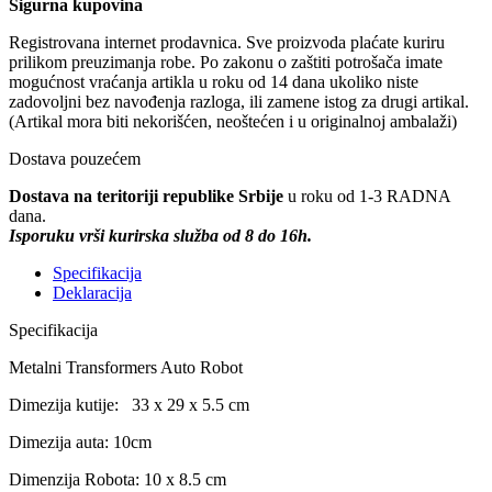
Sigurna kupovina
Registrovana internet prodavnica. Sve proizvoda plaćate kuriru
prilikom preuzimanja robe. Po zakonu o zaštiti potrošača imate
mogućnost vraćanja artikla u roku od 14 dana ukoliko niste
zadovoljni bez navođenja razloga, ili zamene istog za drugi artikal.
(Artikal mora biti nekorišćen, neoštećen i u originalnoj ambalaži)
Dostava pouzećem
Dostava na teritoriji republike Srbije
u roku od 1-3 RADNA
dana.
Isporuku vrši kurirska služba od 8 do 16h.
Specifikacija
Deklaracija
Specifikacija
Metalni Transformers Auto Robot
Dimezija kutije: 33 x 29 x 5.5 cm
Dimezija auta: 10cm
Dimenzija Robota: 10 x 8.5 cm