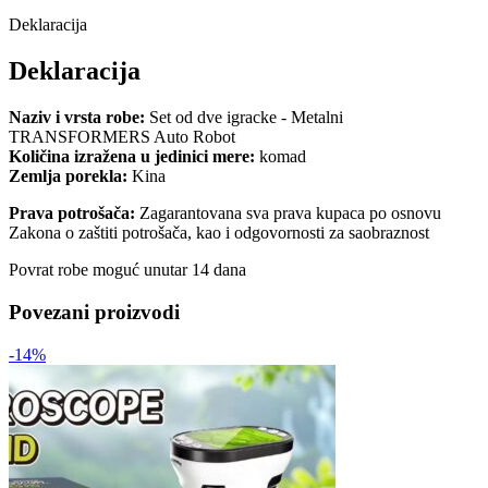
Deklaracija
Deklaracija
Naziv i vrsta robe:
Set od dve igracke - Metalni
TRANSFORMERS Auto Robot
Količina izražena u jedinici mere:
komad
Zemlja porekla:
Kina
Prava potrošača:
Zagarantovana sva prava kupaca po osnovu
Zakona o zaštiti potrošača, kao i odgovornosti za saobraznost
Povrat robe moguć unutar 14 dana
Povezani proizvodi
-14%