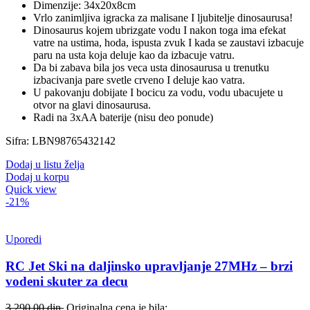
Dimenzije: 34x20x8cm
Vrlo zanimljiva igracka za malisane I ljubitelje dinosaurusa!
Dinosaurus kojem ubrizgate vodu I nakon toga ima efekat
vatre na ustima, hoda, ispusta zvuk I kada se zaustavi izbacuje
paru na usta koja deluje kao da izbacuje vatru.
Da bi zabava bila jos veca usta dinosaurusa u trenutku
izbacivanja pare svetle crveno I deluje kao vatra.
U pakovanju dobijate I bocicu za vodu, vodu ubacujete u
otvor na glavi dinosaurusa.
Radi na 3xAA baterije (nisu deo ponude)
Sifra: LBN98765432142
Dodaj u listu želja
Dodaj u korpu
Quick view
-21%
Uporedi
RC Jet Ski na daljinsko upravljanje 27MHz – brzi
vodeni skuter za decu
3,290.00
din.
Originalna cena je bila: