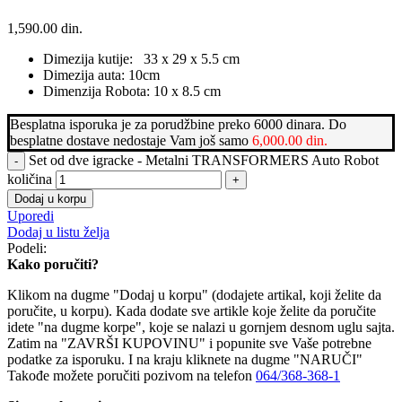
1,590.00
din.
Dimezija kutije: 33 x 29 x 5.5 cm
Dimezija auta: 10cm
Dimenzija Robota: 10 x 8.5 cm
Besplatna isporuka je za porudžbine preko 6000 dinara. Do
besplatne dostave nedostaje Vam još samo
6,000.00
din.
Set od dve igracke - Metalni TRANSFORMERS Auto Robot
količina
Dodaj u korpu
Uporedi
Dodaj u listu želja
Podeli:
Kako poručiti?
Klikom na dugme "Dodaj u korpu" (dodajete artikal, koji želite da
poručite, u korpu). Kada dodate sve artikle koje želite da poručite
idete "na dugme korpe", koje se nalazi u gornjem desnom uglu sajta.
Zatim na "ZAVRŠI KUPOVINU" i popunite sve Vaše potrebne
podatke za isporuku. I na kraju kliknete na dugme "NARUČI"
Takođe možete poručiti pozivom na telefon
064/368-368-1