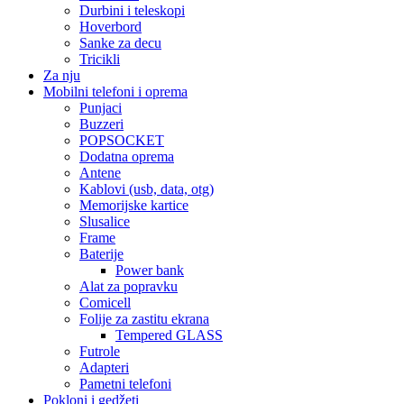
Durbini i teleskopi
Hoverbord
Sanke za decu
Tricikli
Za nju
Mobilni telefoni i oprema
Punjaci
Buzzeri
POPSOCKET
Dodatna oprema
Antene
Kablovi (usb, data, otg)
Memorijske kartice
Slusalice
Frame
Baterije
Power bank
Alat za popravku
Comicell
Folije za zastitu ekrana
Tempered GLASS
Futrole
Adapteri
Pametni telefoni
Pokloni i gedžeti