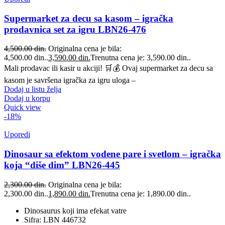
Supermarket za decu sa kasom – igračka
prodavnica set za igru LBN26-476
4,500.00
din.
Originalna cena je bila:
4,500.00 din..
3,590.00
din.
Trenutna cena je: 3,590.00 din..
Mali prodavac ili kasir u akciji! 🛒💰 Ovaj supermarket za decu sa
kasom je savršena igračka za igru uloga –
Dodaj u listu želja
Dodaj u korpu
Quick view
-18%
Uporedi
Dinosaur sa efektom vodene pare i svetlom – igračka
koja “diše dim” LBN26-445
2,300.00
din.
Originalna cena je bila:
2,300.00 din..
1,890.00
din.
Trenutna cena je: 1,890.00 din..
Dinosaurus koji ima efekat vatre
Sifra: LBN 446732