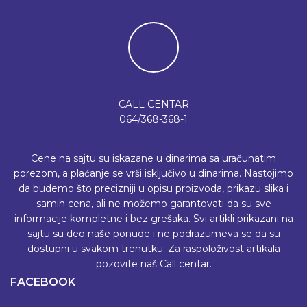
CALL CENTAR
064/368-368-1
Cene na sajtu su iskazane u dinarima sa uračunatim
porezom, a plaćanje se vrši isključivo u dinarima. Nastojimo
da budemo što precizniji u opisu proizvoda, prikazu slika i
samih cena, ali ne možemo garantovati da su sve
informacije kompletne i bez grešaka. Svi artikli prikazani na
sajtu su deo naše ponude i ne podrazumeva se da su
dostupni u svakom trenutku. Za raspoloživost artikala
pozovite naš Call centar.
FACEBOOK