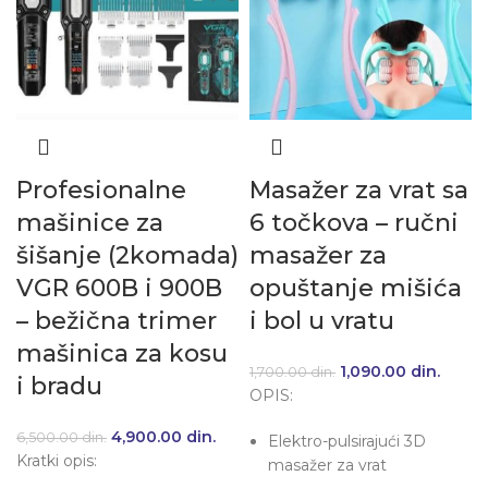
Profesionalne
Masažer za vrat sa
mašinice za
6 točkova – ručni
šišanje (2komada)
masažer za
VGR 600B i 900B
opuštanje mišića
– bežična trimer
i bol u vratu
mašinica za kosu
Originalna cena je
1,090.00
din.
Trenu
1,700.00
din.
i bradu
OPIS:
bila: 1,700.00 din..
cena j
1,090.
Originalna cena je bila: 6,500.00 din..
4,900.00
din.
Trenutna cena je: 4,900.00 din..
6,500.00
din.
Elektro-pulsirajući 3D
Kratki opis:
masažer za vrat