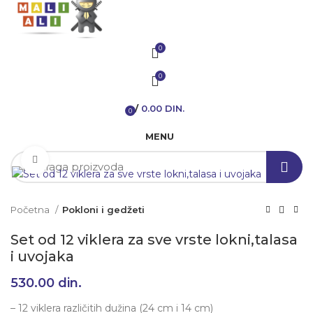
0
0
/
0.00
DIN.
0
items
MENU
Klikni da uvećaš
Početna
Pokloni i gedžeti
Set od 12 viklera za sve vrste lokni,talasa
i uvojaka
530.00
din.
– 12 viklera različitih dužina (24 cm i 14 cm)