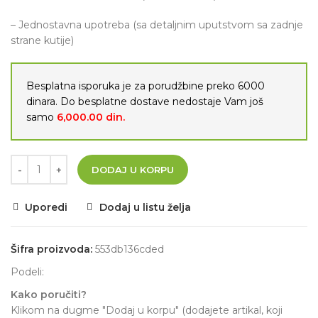
– Jednostavna upotreba (sa detaljnim uputstvom sa zadnje
strane kutije)
Besplatna isporuka je za porudžbine preko 6000
dinara. Do besplatne dostave nedostaje Vam još
samo
6,000.00
din.
DODAJ U KORPU
Uporedi
Dodaj u listu želja
Šifra proizvoda:
553db136cded
Podeli:
Kako poručiti?
Klikom na dugme "Dodaj u korpu" (dodajete artikal, koji