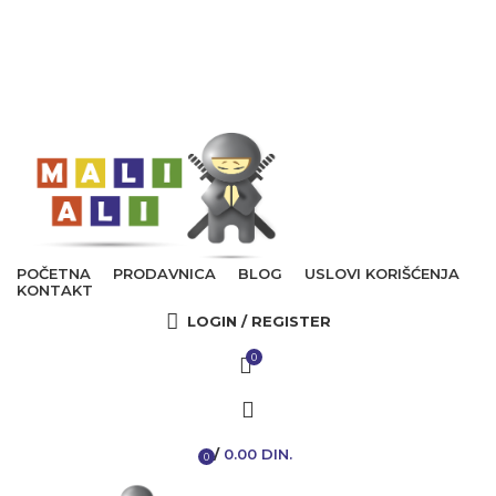
Tel. Podrška | Pon-Pet od 9 do 15h |
064/368-368-1
POZOVITE
Tel. Podrška | Pon-Pet od 9 do 17h | 064/368-368-1
POČETNA
PRODAVNICA
BLOG
USLOVI KORIŠĆENJA
KONTAKT
LOGIN / REGISTER
0
/
0.00
DIN.
0
items