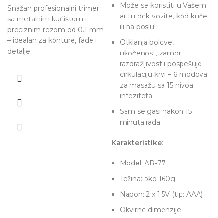
Može se koristiti u Vašem
Snažan profesionalni trimer
autu dok vozite, kod kuće
sa metalnim kućištem i
ili na poslu!
preciznim rezom od 0.1 mm
– idealan za konture, fade i
Otklanja bolove,
detalje.
ukočenost, zamor,
razdražljivost i pospešuje
cirkulaciju krvi – 6 modova
za masažu sa 15 nivoa
inteziteta.
Sam se gasi nakon 15
minuta rada.
Karakteristike
:
Model: AR-77
Težina: oko 160g
Napon: 2 x 1.5V (tip: AAA)
Okvirne dimenzije: