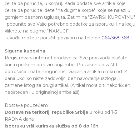
želite da poručite, u korpu). Kada dodate sve artikle koje
želite da poručite idete "na dugme korpe", koje se nalazi u
gornjem desnom uglu sajta. Zatim na "ZAVRŠI KUPOVINU"
i popunite sve Vaše potrebne podatke za isporuku. I na kraju
kliknete na dugme "NARUČI"
Takođe možete poručiti pozivom na telefon
064/368-368-1
Sigurna kupovina
Registrovana internet prodavnica. Sve proizvoda plaćate
kuriru prilikom preuzimanja robe. Po zakonu o zaštiti
potrošača imate mogućnost vraćanja artikla u roku od 14
dana ukoliko niste zadovoljni bez navođenja razloga, ili
zamene istog za drugi artikal. (Artikal mora biti nekorišćen,
neoštećen i u originalnoj ambalaži)
Dostava pouzećem
Dostava na teritoriji republike Srbije
u roku od 1-3
RADNA dana.
Isporuku vrši kurirska služba od 8 do 16h.