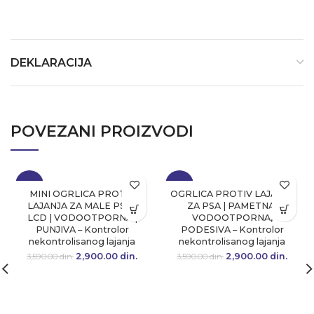
DEKLARACIJA
POVEZANI PROIZVODI
-19%
-19%
MINI OGRLICA PROTIV
OGRLICA PROTIV LAJANJA
LAJANJA ZA MALE PSE |
ZA PSA | PAMETNA,
LCD | VODOOTPORNA |
VODOOTPORNA,
PUNJIVA – Kontrolor
PODESIVA – Kontrolor
nekontrolisanog lajanja
nekontrolisanog lajanja
2,900.00
Originalna cena
din.
Trenutna
2,900.00
Originalna cena
din.
Tre
3,590.00
din.
3,590.00
din.
je bila:
cena je:
je bila:
cen
3,590.00 din..
2,900.00 din..
3,590.00 din..
2,900.