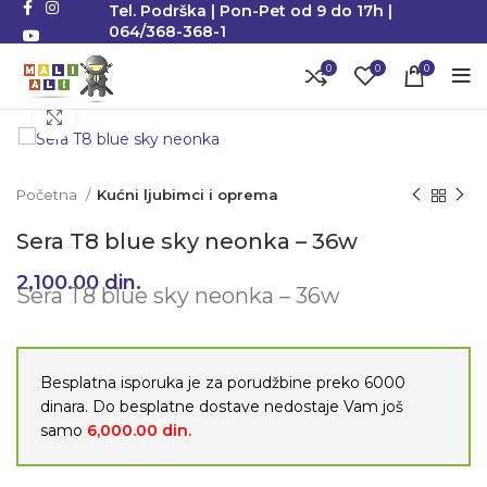
Tel. Podrška | Pon-Pet od 9 do 17h |
064/368-368-1
0
0
0
Klikni da uvećaš
Početna
Kućni ljubimci i oprema
Sera T8 blue sky neonka – 36w
2,100.00
din.
Sera T8 blue sky neonka – 36w
Besplatna isporuka je za porudžbine preko 6000
dinara. Do besplatne dostave nedostaje Vam još
samo
6,000.00
din.