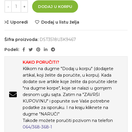
DODAJ U KORPU
Uporedi
Dodaj u listu želja
Šifra proizvoda:
DST3518U3K9467
Podeli:
KAKO PORUČITI?
Klikom na dugme "Dodaj u korpu" (dodajete
artikal, koji želite da poručite, u korpu). Kada
dodate sve artikle koje želite da poručite idete
"na dugme korpe", koje se nalazi u gornjem
desnom uglu sajta. Zatim na "ZAVRŠI
KUPOVINU" i popunite sve Vaše potrebne
podatke za isporuku. I na kraju kliknete na
dugme "NARUČI"
Takođe možete poručiti pozivom na telefon
064/368-368-1