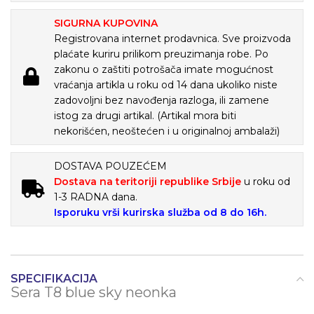
SIGURNA KUPOVINA
Registrovana internet prodavnica. Sve proizvoda
plaćate kuriru prilikom preuzimanja robe. Po
zakonu o zaštiti potrošača imate mogućnost
vraćanja artikla u roku od 14 dana ukoliko niste
zadovoljni bez navođenja razloga, ili zamene
istog za drugi artikal. (Artikal mora biti
nekorišćen, neoštećen i u originalnoj ambalaži)
DOSTAVA POUZEĆEM
Dostava na teritoriji republike Srbije
u roku od
1-3 RADNA dana.
Isporuku vrši kurirska služba od 8 do 16h.
SPECIFIKACIJA
Sera T8 blue sky neonka