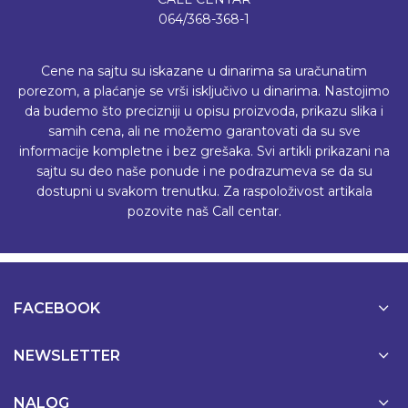
064/368-368-1
Cene na sajtu su iskazane u dinarima sa uračunatim
porezom, a plaćanje se vrši isključivo u dinarima. Nastojimo
da budemo što precizniji u opisu proizvoda, prikazu slika i
samih cena, ali ne možemo garantovati da su sve
informacije kompletne i bez grešaka. Svi artikli prikazani na
sajtu su deo naše ponude i ne podrazumeva se da su
dostupni u svakom trenutku. Za raspoloživost artikala
pozovite naš Call centar.
FACEBOOK
NEWSLETTER
NALOG