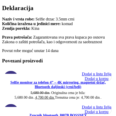
Deklaracija
Naziv i vrsta robe:
Selfie drzac 3.5mm crni
Količina izražena u jedinici mere:
komad
Zemlja porekla:
Kina
Prava potrošača:
Zagarantovana sva prava kupaca po osnovu
Zakona o zaštiti potrošača, kao i odgovornosti za saobraznost
Povrat robe moguć unutar 14 dana
Povezani proizvodi
Dodaj u listu želja
-17%
Dodaj u korpu
Selfie monitor za telefon 4” – 4K mirroring, magnetni držač,
Bluetooth daljinski (crni/beli)
5,680.00
din.
Originalna cena je bila:
5,680.00 din..
4,700.00
din.
Trenutna cena je: 4,700.00 din..
Dodaj u listu želja
-23%
Dodaj u korpu
Zvucnik bluetooth J007B BOSSNEY