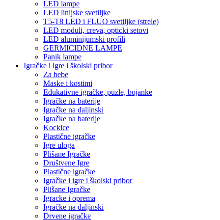
LED lampe
LED linijske svetiljke
T5-T8 LED i FLUO svetiljke (strele)
LED moduli, creva, opticki setovi
LED aluminijumski profili
GERMICIDNE LAMPE
Panik lampe
Igračke i igre i školski pribor
Za bebe
Maske i kostimi
Edukativne igračke, puzle, bojanke
Igračke na baterije
Igračke na daljinski
Igračke na baterije
Kockice
Plastične igračke
Igre uloga
Plišane Igračke
Društvene Igre
Plastične igračke
Igračke i igre i školski pribor
Plišane Igračke
Igracke i oprema
Igračke na daljinski
Drvene igračke