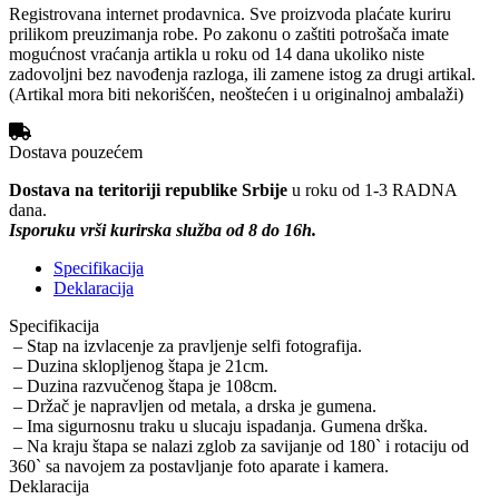
Registrovana internet prodavnica. Sve proizvoda plaćate kuriru
prilikom preuzimanja robe. Po zakonu o zaštiti potrošača imate
mogućnost vraćanja artikla u roku od 14 dana ukoliko niste
zadovoljni bez navođenja razloga, ili zamene istog za drugi artikal.
(Artikal mora biti nekorišćen, neoštećen i u originalnoj ambalaži)
Dostava pouzećem
Dostava na teritoriji republike Srbije
u roku od 1-3 RADNA
dana.
Isporuku vrši kurirska služba od 8 do 16h.
Specifikacija
Deklaracija
Specifikacija
– Stap na izvlacenje za pravljenje selfi fotografija.
– Duzina sklopljenog štapa je 21cm.
– Duzina razvučenog štapa je 108cm.
– Držač je napravljen od metala, a drska je gumena.
– Ima sigurnosnu traku u slucaju ispadanja. Gumena drška.
– Na kraju štapa se nalazi zglob za savijanje od 180` i rotaciju od
360` sa navojem za postavljanje foto aparate i kamera.
Deklaracija