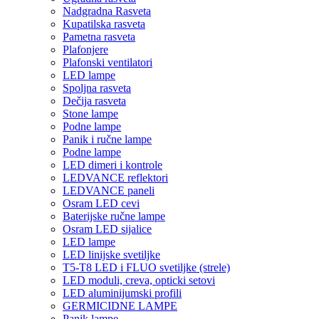
Nadgradna Rasveta
Kupatilska rasveta
Pametna rasveta
Plafonjere
Plafonski ventilatori
LED lampe
Spoljna rasveta
Dečija rasveta
Stone lampe
Podne lampe
Panik i ručne lampe
Podne lampe
LED dimeri i kontrole
LEDVANCE reflektori
LEDVANCE paneli
Osram LED cevi
Baterijske ručne lampe
Osram LED sijalice
LED lampe
LED linijske svetiljke
T5-T8 LED i FLUO svetiljke (strele)
LED moduli, creva, opticki setovi
LED aluminijumski profili
GERMICIDNE LAMPE
Panik lampe