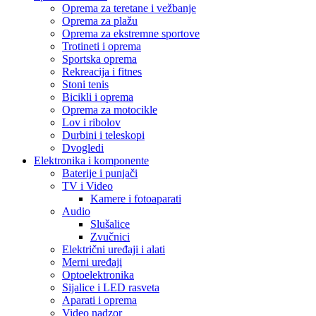
Oprema za teretane i vežbanje
Oprema za plažu
Oprema za ekstremne sportove
Trotineti i oprema
Sportska oprema
Rekreacija i fitnes
Stoni tenis
Bicikli i oprema
Oprema za motocikle
Lov i ribolov
Durbini i teleskopi
Dvogledi
Elektronika i komponente
Baterije i punjači
TV i Video
Kamere i fotoaparati
Audio
Slušalice
Zvučnici
Električni uređaji i alati
Merni uređaji
Optoelektronika
Sijalice i LED rasveta
Aparati i oprema
Video nadzor