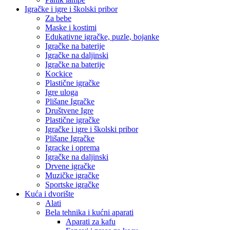
Igračke i igre i školski pribor
Za bebe
Maske i kostimi
Edukativne igračke, puzle, bojanke
Igračke na baterije
Igračke na daljinski
Igračke na baterije
Kockice
Plastične igračke
Igre uloga
Plišane Igračke
Društvene Igre
Plastične igračke
Igračke i igre i školski pribor
Plišane Igračke
Igracke i oprema
Igračke na daljinski
Drvene igračke
Muzičke igračke
Sportske igračke
Kuća i dvorište
Alati
Bela tehnika i kućni aparati
Aparati za kafu