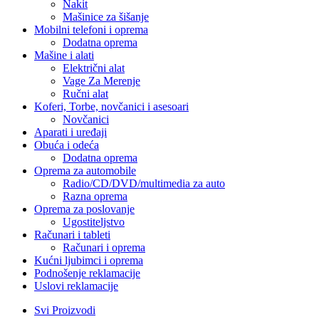
Nakit
Mašinice za šišanje
Mobilni telefoni i oprema
Dodatna oprema
Mašine i alati
Električni alat
Vage Za Merenje
Ručni alat
Koferi, Torbe, novčanici i asesoari
Novčanici
Aparati i uređaji
Obuća i odeća
Dodatna oprema
Oprema za automobile
Radio/CD/DVD/multimedia za auto
Razna oprema
Oprema za poslovanje
Ugostiteljstvo
Računari i tableti
Računari i oprema
Kućni ljubimci i oprema
Podnošenje reklamacije
Uslovi reklamacije
Svi Proizvodi