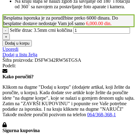
Na kraju štapa se nalazi zglob za savijanje od 180` i rotaciju
od 360` sa navojem za postavljanje foto aparate i kamera.
Besplatna isporuka je za porudžbine preko 6000 dinara. Do
besplatne dostave nedostaje Vam još samo
6,000.00
din.
Selfie drzac 3.5mm crni količina
Dodaj u korpu
Uporedi
Dodaj u listu želja
Šifra proizvoda:
DSFW342RW56TGSA
Podeli:
Kako poručiti?
Klikom na dugme "Dodaj u korpu" (dodajete artikal, koji želite da
poručite, u korpu). Kada dodate sve artikle koje želite da poručite
idete "na dugme korpe", koje se nalazi u gornjem desnom uglu sajta.
Zatim na "ZAVRŠI KUPOVINU" i popunite sve Vaše potrebne
podatke za isporuku. I na kraju kliknete na dugme "NARUČI"
Takođe možete poručiti pozivom na telefon
064/368-368-1
Sigurna kupovina