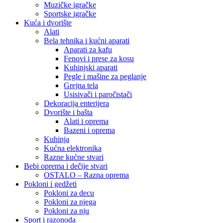
Muzičke igračke
Sportske igračke
Kuća i dvorište
Alati
Bela tehnika i kućni aparati
Aparati za kafu
Fenovi i prese za kosu
Kuhinjski aparati
Pegle i mašine za peglanje
Grejna tela
Usisivači i paročistači
Dekoracija enterijera
Dvorište i bašta
Alati i oprema
Bazeni i oprema
Kuhinja
Kućna elektronika
Razne kućne stvari
Bebi oprema i dečije stvari
OSTALO – Razna oprema
Pokloni i gedžeti
Pokloni za decu
Pokloni za njega
Pokloni za nju
Sport i razonoda