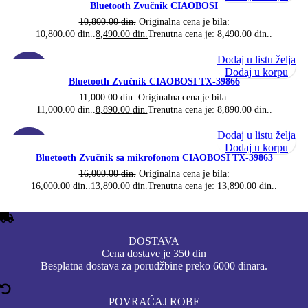
Bluetooth Zvučnik CIAOBOSI
10,800.00
din.
Originalna cena je bila:
10,800.00 din..
8,490.00
din.
Trenutna cena je: 8,490.00 din..
Dodaj u listu želja
-19%
Dodaj u korpu
Bluetooth Zvučnik CIAOBOSI TX-39866
11,000.00
din.
Originalna cena je bila:
11,000.00 din..
8,890.00
din.
Trenutna cena je: 8,890.00 din..
Dodaj u listu želja
-13%
Dodaj u korpu
Bluetooth Zvučnik sa mikrofonom CIAOBOSI TX-39863
16,000.00
din.
Originalna cena je bila:
16,000.00 din..
13,890.00
din.
Trenutna cena je: 13,890.00 din..
DOSTAVA
Cena dostave je 350 din
Besplatna dostava za porudžbine preko 6000 dinara.
POVRAĆAJ ROBE