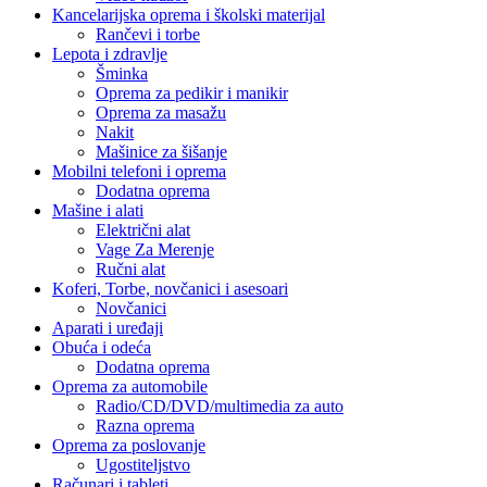
Kancelarijska oprema i školski materijal
Rančevi i torbe
Lepota i zdravlje
Šminka
Oprema za pedikir i manikir
Oprema za masažu
Nakit
Mašinice za šišanje
Mobilni telefoni i oprema
Dodatna oprema
Mašine i alati
Električni alat
Vage Za Merenje
Ručni alat
Koferi, Torbe, novčanici i asesoari
Novčanici
Aparati i uređaji
Obuća i odeća
Dodatna oprema
Oprema za automobile
Radio/CD/DVD/multimedia za auto
Razna oprema
Oprema za poslovanje
Ugostiteljstvo
Računari i tableti