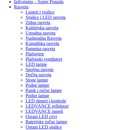
Izdvajamo – Super Ponuda
Rasveta
Lusteri i visilice
Sijalice i LED rasveta
Zidna rasveta
Kuhinjska rasveta
Ugradna rasveta
Nadgradna Rasveta
Kupatilska rasveta
Pametna rasveta
Plafonjere
Plafonski ventilatori
LED lampe
Spoljna rasveta
Dečija rasveta
Stone lampe
Podne lampe
Panik i ručne lampe
Podne lampe
LED dimeri i kontrole
LEDVANCE reflektori
LEDVANCE paneli
Osram LED cevi
Baterijske ručne lampe
Osram LED sijalice