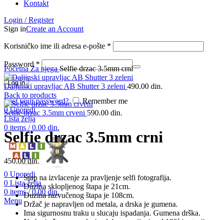
Kontakt
Klikni da uvećaš
Login / Register
Sign in
Create an Account
Korisničko ime ili adresa e-pošte
*
Password
*
Početna
Za njega
Selfie drzac 3.5mm crni
Log in
Daljinski upravljac AB Shutter 3 zeleni
490.00
din.
Back to products
Lost your password?
Remember me
0
Uporedi
Selfie drzac 3.5mm crveni
590.00
din.
Lista želja
0
items
/
0.00
din.
Selfie drzac 3.5mm crni
450.00
din.
0
Uporedi
Stap na izvlacenje za pravljenje selfi fotografija.
0
Lista želja
Duzina sklopljenog štapa je 21cm.
0
items
/
0.00
din.
Duzina razvučenog štapa je 108cm.
Menu
Držač je napravljen od metala, a drska je gumena.
Ima sigurnosnu traku u slucaju ispadanja. Gumena drška.