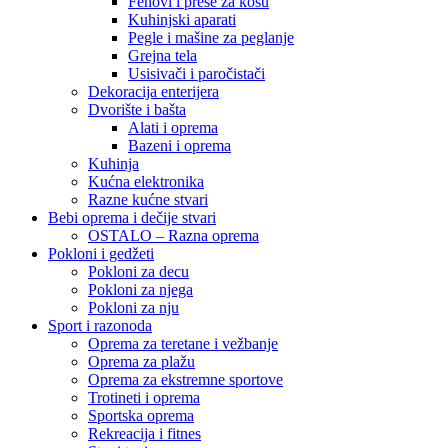
Fenovi i prese za kosu
Kuhinjski aparati
Pegle i mašine za peglanje
Grejna tela
Usisivači i paročistači
Dekoracija enterijera
Dvorište i bašta
Alati i oprema
Bazeni i oprema
Kuhinja
Kućna elektronika
Razne kućne stvari
Bebi oprema i dečije stvari
OSTALO – Razna oprema
Pokloni i gedžeti
Pokloni za decu
Pokloni za njega
Pokloni za nju
Sport i razonoda
Oprema za teretane i vežbanje
Oprema za plažu
Oprema za ekstremne sportove
Trotineti i oprema
Sportska oprema
Rekreacija i fitnes