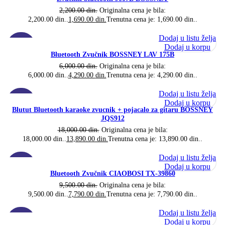
2,200.00
din.
Originalna cena je bila:
2,200.00 din..
1,690.00
din.
Trenutna cena je: 1,690.00 din..
Dodaj u listu želja
-29%
Dodaj u korpu
Bluetooth Zvučnik BOSSNEY LAV 175B
6,000.00
din.
Originalna cena je bila:
6,000.00 din..
4,290.00
din.
Trenutna cena je: 4,290.00 din..
Dodaj u listu želja
-23%
Dodaj u korpu
Blutut Bluetooth karaoke zvucnik + pojacalo za gitaru BOSSNEY
JQS912
18,000.00
din.
Originalna cena je bila:
18,000.00 din..
13,890.00
din.
Trenutna cena je: 13,890.00 din..
Dodaj u listu želja
-18%
Dodaj u korpu
Bluetooth Zvučnik CIAOBOSI TX-39860
9,500.00
din.
Originalna cena je bila:
9,500.00 din..
7,790.00
din.
Trenutna cena je: 7,790.00 din..
Dodaj u listu želja
-21%
Dodaj u korpu