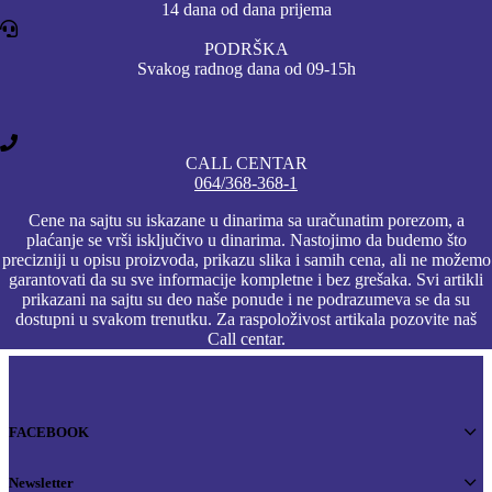
14 dana od dana prijema
PODRŠKA
Svakog radnog dana od 09-15h
CALL CENTAR
064/368-368-1
Cene na sajtu su iskazane u dinarima sa uračunatim porezom, a
plaćanje se vrši isključivo u dinarima. Nastojimo da budemo što
precizniji u opisu proizvoda, prikazu slika i samih cena, ali ne možemo
garantovati da su sve informacije kompletne i bez grešaka. Svi artikli
prikazani na sajtu su deo naše ponude i ne podrazumeva se da su
dostupni u svakom trenutku. Za raspoloživost artikala pozovite naš
Call centar.
FACEBOOK
Newsletter