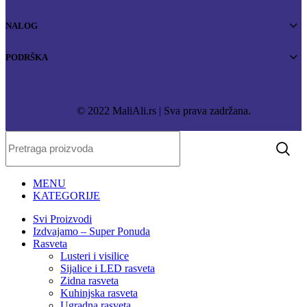
NALOG
PODRŠKA
© 2022 MaliAli.rs | Sva prava zadržana.
MENU
KATEGORIJE
Svi Proizvodi
Izdvajamo – Super Ponuda
Rasveta
Lusteri i visilice
Sijalice i LED rasveta
Zidna rasveta
Kuhinjska rasveta
Ugradna rasveta