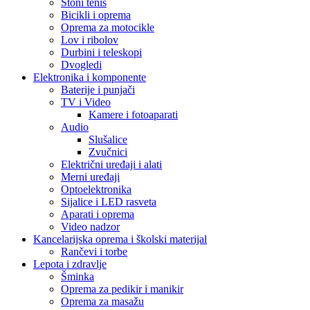
Stoni tenis
Bicikli i oprema
Oprema za motocikle
Lov i ribolov
Durbini i teleskopi
Dvogledi
Elektronika i komponente
Baterije i punjači
TV i Video
Kamere i fotoaparati
Audio
Slušalice
Zvučnici
Električni uređaji i alati
Merni uređaji
Optoelektronika
Sijalice i LED rasveta
Aparati i oprema
Video nadzor
Kancelarijska oprema i školski materijal
Rančevi i torbe
Lepota i zdravlje
Šminka
Oprema za pedikir i manikir
Oprema za masažu