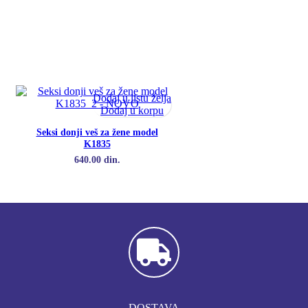
Dodaj u listu želja
Dodaj u korpu
Seksi donji veš za žene model
K1835
640.00
din.
DOSTAVA