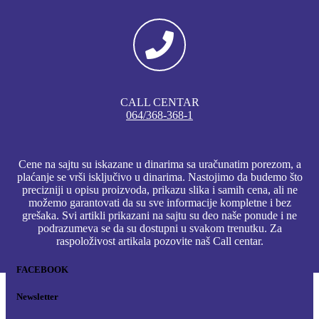
CALL CENTAR
064/368-368-1
Cene na sajtu su iskazane u dinarima sa uračunatim porezom, a
plaćanje se vrši isključivo u dinarima. Nastojimo da budemo što
precizniji u opisu proizvoda, prikazu slika i samih cena, ali ne
možemo garantovati da su sve informacije kompletne i bez
grešaka. Svi artikli prikazani na sajtu su deo naše ponude i ne
podrazumeva se da su dostupni u svakom trenutku. Za
raspoloživost artikala pozovite naš Call centar.
FACEBOOK
Newsletter