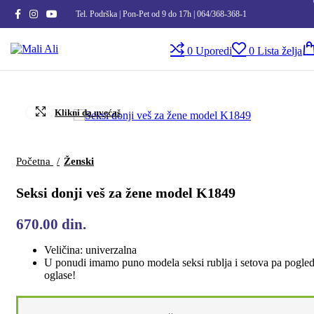
Tel. Podrška | Pon-Pet od 9 do 17h | 064/368-368-1
0
Uporedi
0
Lista želja
Klikni da uvećaš
Početna
Ženski
Seksi donji veš za žene model K1849
670.00
din.
Veličina: univerzalna
U ponudi imamo puno modela seksi rublja i setova pa pogled
oglase!