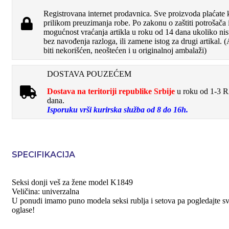
Registrovana internet prodavnica. Sve proizvoda plaćate 
prilikom preuzimanja robe. Po zakonu o zaštiti potrošača
mogućnost vraćanja artikla u roku od 14 dana ukoliko nis
bez navođenja razloga, ili zamene istog za drugi artikal. 
biti nekorišćen, neoštećen i u originalnoj ambalaži)
DOSTAVA POUZEĆEM
Dostava na teritoriji republike Srbije
u roku od 1-3
dana.
Isporuku vrši kurirska služba od 8 do 16h.
SPECIFIKACIJA
Seksi donji veš za žene model K1849
Veličina: univerzalna
U ponudi imamo puno modela seksi rublja i setova pa pogledajte s
oglase!