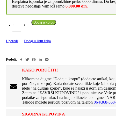
Besplatna isporuka je za porudžbine preko 6000 dinara. Do bes
dostave nedostaje Vam još samo
6,000.00
din.
Dodaj u korpu
Uporedi
Dodaj u listu želja
Podeli:
KAKO PORUČITI?
Klikom na dugme "Dodaj u korpu" (dodajete artikal, koji 
poručite, u korpu). Kada dodate sve artikle koje želite da 
idete "na dugme korpe", koje se nalazi u gornjem desnom 
Zatim na "ZAVRŠI KUPOVINU" i popunite sve Vaše po
podatke za isporuku. I na kraju kliknete na dugme "NA
Takođe možete poručiti pozivom na telefon
064/368-368
SIGURNA KUPOVINA