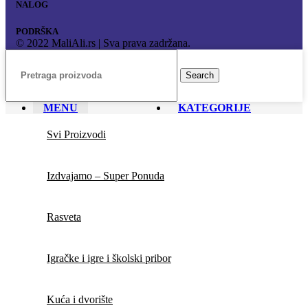
NALOG
PODRŠKA
© 2022 MaliAli.rs | Sva prava zadržana.
Search
MENU
KATEGORIJE
Svi Proizvodi
Izdvajamo – Super Ponuda
Rasveta
Igračke i igre i školski pribor
Kuća i dvorište