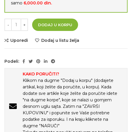
samo
6,000.00
din.
DODAJ U KORPU
Uporedi
Dodaj u listu želja
Podeli:
KAKO PORUČITI?
Klikom na dugme "Dodaj u korpu" (dodajete
artikal, koji želite da poručite, u korpu). Kada
dodate sve artikle koje želite da poručite idete
"na dugme korpe", koje se nalazi u gornjem
desnom uglu sajta. Zatim na "ZAVRŠI
KUPOVINU" i popunite sve Vaše potrebne
podatke za isporuku. I na kraju kliknete na
dugme "NARUČI"