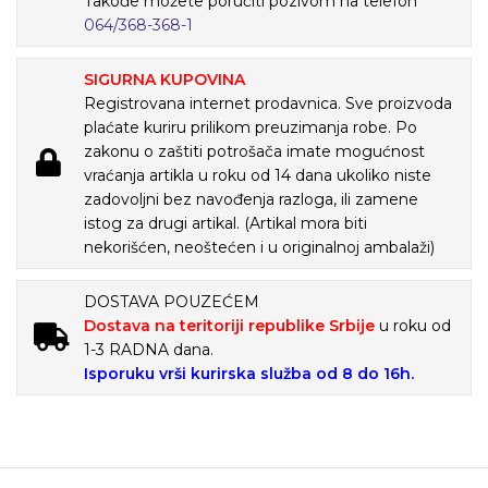
Takođe možete poručiti pozivom na telefon
064/368-368-1
SIGURNA KUPOVINA
Registrovana internet prodavnica. Sve proizvoda
plaćate kuriru prilikom preuzimanja robe. Po
zakonu o zaštiti potrošača imate mogućnost
vraćanja artikla u roku od 14 dana ukoliko niste
zadovoljni bez navođenja razloga, ili zamene
istog za drugi artikal. (Artikal mora biti
nekorišćen, neoštećen i u originalnoj ambalaži)
DOSTAVA POUZEĆEM
Dostava na teritoriji republike Srbije
u roku od
1-3 RADNA dana.
Isporuku vrši kurirska služba od 8 do 16h.