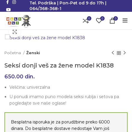
Tel. Podrška | Pon-Pet od 9 do 17h |
064/368-368-1
0
0
0
Klikni da uvećaš
Početna
Ženski
Seksi donji veš za žene model K1838
650.00
din.
Veličina: univerzalna
U ponudi imamo puno modela seksi rublja i setova pa
pogledajte sve naše oglase!
Besplatna isporuka je za porudžbine preko 6000
dinara. Do besplatne dostave nedostaje Vam još