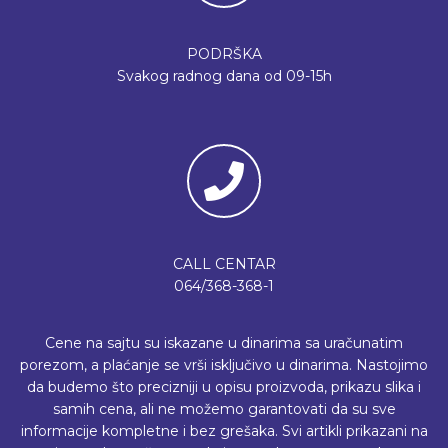
PODRŠKA
Svakog radnog dana od 09-15h
CALL CENTAR
064/368-368-1
Cene na sajtu su iskazane u dinarima sa uračunatim
porezom, a plaćanje se vrši isključivo u dinarima. Nastojimo
da budemo što precizniji u opisu proizvoda, prikazu slika i
samih cena, ali ne možemo garantovati da su sve
informacije kompletne i bez grešaka. Svi artikli prikazani na