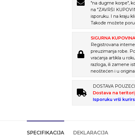
"na dugme korpe", ko
na "ZAVRŠI KUPOVINU
isporuku. I na kraju
Takođe možete poruč
SIGURNA KUPOVIN
Registrovana internet
preuzimanja robe. P
vraćanja artikla u ro
razloga, ili zamene is
neoštećen i u origina
DOSTAVA POUZE
Dostava na teritori
Isporuku vrši kurir
SPECIFIKACIJA
DEKLARACIJA