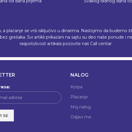
dana od dana prijema
Svakog radnog dana od
plaćanje se vrši isključivo u dinarima. Nastojimo da budemo što p
ez grešaka. Svi artikli prikazani na sajtu su deo naše ponude i
raspoloživost artikala pozovite naš Call centar.
ETTER
NALOG
resa:
Korpa
Plaćanje
Moj nalog
Odjavi me