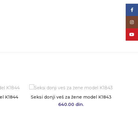
Face
Inst
YouT
el K1844
Seksi donji veš za žene model K1843
640.00
din.