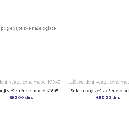
 pogledajte sve naše oglase!
onji veš za žene model K1845
Seksi donji veš za žene mod
660.00
din.
680.00
din.