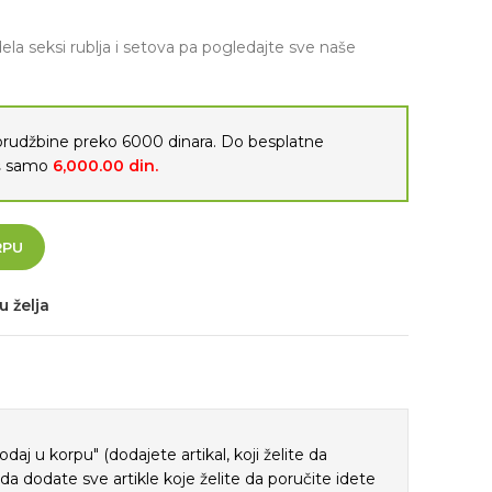
 seksi rublja i setova pa pogledajte sve naše
porudžbine preko 6000 dinara. Do besplatne
oš samo
6,000.00
din.
RPU
u želja
j u korpu" (dodajete artikal, koji želite da
ada dodate sve artikle koje želite da poručite idete