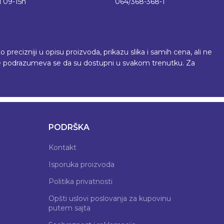
 09-15h
064/368-368-1
recizniji u opisu proizvoda, prikazu slika i samih cena, ali ne
 ne podrazumeva se da su dostupni u svakom trenutku. Za
PODRŠKA
Kontakt
Isporuka proizvoda
Politika privatnosti
Opšti uslovi poslovanja za kupovinu
putem sajta