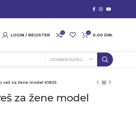
0
0
LOGIN / REGISTER
0.00
DIN.
ODABERI KATEGORIJU
ji veš za žene model K1835
veš za žene model