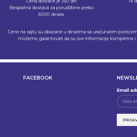
Cena dostave je 350 din
14 
Besplatna dostava za porudžbine preko
6000 dinara.
Cene na sajtu su iskazane u dinarima sa uračunatim porezom, a 
možemo garantovati da su sve informacije kompletne i b
FACEBOOK
NEWSL
Email ad