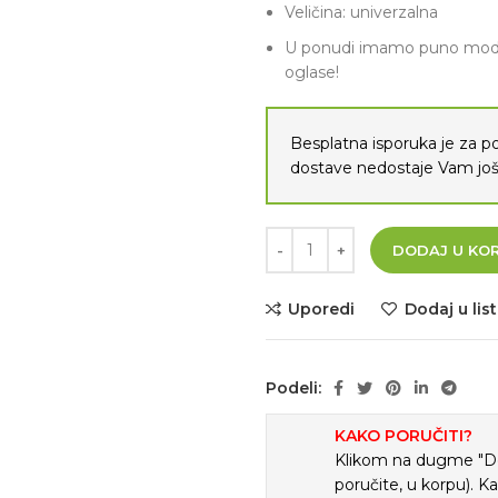
Veličina: univerzalna
U ponudi imamo puno modela
oglase!
Besplatna isporuka je za 
dostave nedostaje Vam j
DODAJ U KO
Uporedi
Dodaj u list
Podeli:
KAKO PORUČITI?
Klikom na dugme "Doda
poručite, u korpu). K