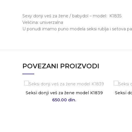
Sexy donji veš za žene / babydol – model: K1835
Veličina: univerzalna
U ponudi imamo puno modela seksi rublja i setova pa
POVEZANI PROIZVODI
Seksi donji veš za žene model K1839
Seksi d
650.00
din.