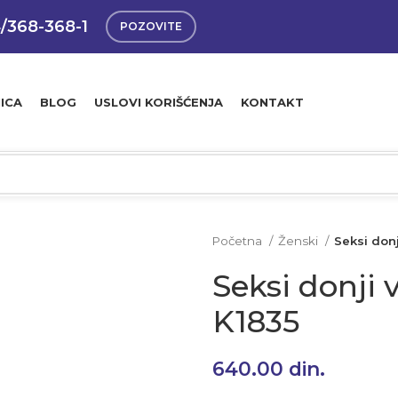
4/368-368-1
POZOVITE
ICA
BLOG
USLOVI KORIŠĆENJA
KONTAKT
Početna
Ženski
Seksi don
Seksi donji 
K1835
640.00
din.