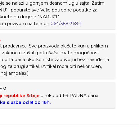
je se nalazi u gornjem desnom uglu sajta. Zatim
" i popunite sve Vaše potrebne podatke za
 kliknete na dugme "NARUČI"
iti pozivom na telefon
064/368-368-1
A
 prodavnica. Sve proizvoda plaćate kuriru prilikom
o zakonu o zaštiti potrošača imate mogućnost
ku od 14 dana ukoliko niste zadovoljni bez navođenja
tog za drugi artikal. (Artikal mora biti nekorišćen,
lnoj ambalaži)
ĆEM
ji republike Srbije
u roku od 1-3 RADNA dana.
ska služba od 8 do 16h.