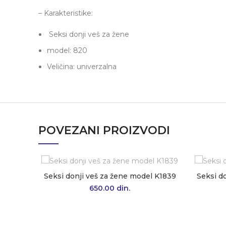
– Karakteristike:
Seksi donji veš za žene
model: 820
Veličina: univerzalna
POVEZANI PROIZVODI
Seksi donji veš za žene model K1839
Seksi d
650.00
din.