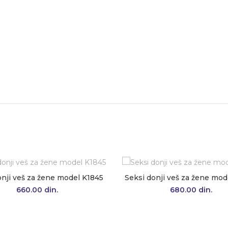
onji veš za žene model K1845
Seksi donji veš za žene mod
660.00
din.
680.00
din.