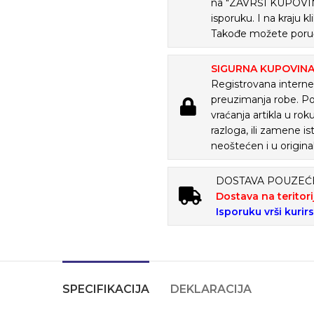
na "ZAVRŠI KUPOVINU
isporuku. I na kraju
Takođe možete poruč
SIGURNA KUPOVIN
Registrovana internet
preuzimanja robe. P
vraćanja artikla u ro
razloga, ili zamene is
neoštećen i u origina
DOSTAVA POUZE
Dostava na teritori
Isporuku vrši kurir
SPECIFIKACIJA
DEKLARACIJA