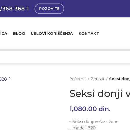
4/368-368-1
POZOVITE
ICA
BLOG
USLOVI KORIŠĆENJA
KONTAKT
Početna
Ženski
Seksi don
Seksi donji 
1,080.00
din.
– Seksi donji veš za žene
– model: 820