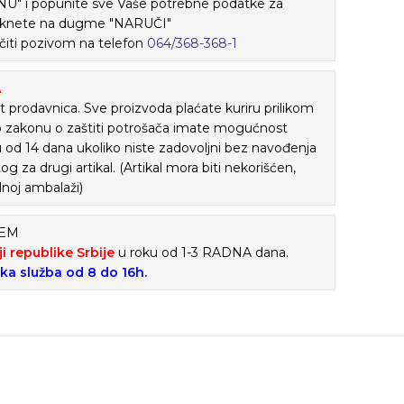
" i popunite sve Vaše potrebne podatke za
 kliknete na dugme "NARUČI"
iti pozivom na telefon
064/368-368-1
A
 prodavnica. Sve proizvoda plaćate kuriru prilikom
o zakonu o zaštiti potrošača imate mogućnost
ku od 14 dana ukoliko niste zadovoljni bez navođenja
tog za drugi artikal. (Artikal mora biti nekorišćen,
lnoj ambalaži)
ĆEM
ji republike Srbije
u roku od 1-3 RADNA dana.
ska služba od 8 do 16h.