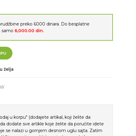
porudžbine preko 6000 dinara. Do besplatne
oš samo
6,000.00
din.
RPU
u želja
SW
j u korpu" (dodajete artikal, koji želite da
ada dodate sve artikle koje želite da poručite idete
je se nalazi u gornjem desnom uglu sajta. Zatim