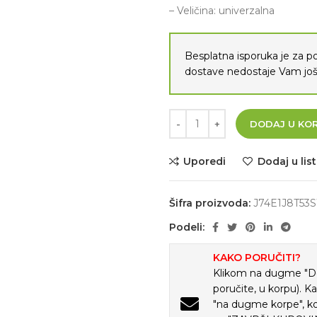
– Veličina: univerzalna
Besplatna isporuka je za 
dostave nedostaje Vam j
DODAJ U KO
Uporedi
Dodaj u list
Šifra proizvoda:
J74E1J8T53
Podeli:
KAKO PORUČITI?
Klikom na dugme "Doda
poručite, u korpu). K
"na dugme korpe", ko