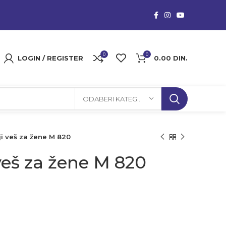
0
0
LOGIN / REGISTER
0.00
DIN.
ODABERI KATEGORIJU
ji veš za žene M 820
veš za žene M 820