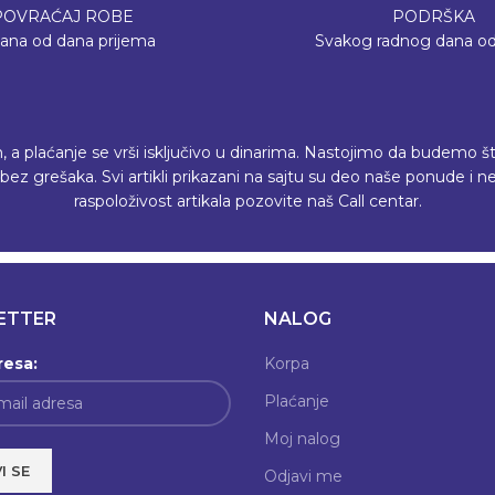
POVRAĆAJ ROBE
PODRŠKA
dana od dana prijema
Svakog radnog dana od
plaćanje se vrši isključivo u dinarima. Nastojimo da budemo što p
ez grešaka. Svi artikli prikazani na sajtu su deo naše ponude i
raspoloživost artikala pozovite naš Call centar.
ETTER
NALOG
resa:
Korpa
Plaćanje
Moj nalog
Odjavi me