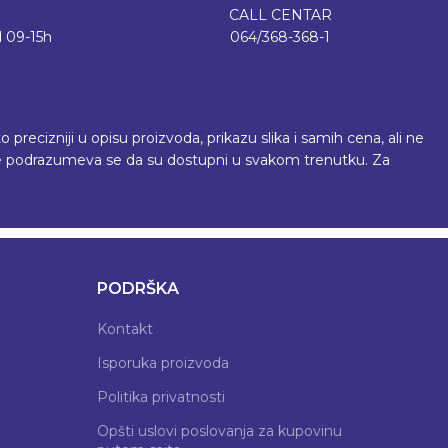
CALL CENTAR
 09-15h
064/368-368-1
recizniji u opisu proizvoda, prikazu slika i samih cena, ali ne
 ne podrazumeva se da su dostupni u svakom trenutku. Za
PODRŠKA
Kontakt
Isporuka proizvoda
Politika privatnosti
Opšti uslovi poslovanja za kupovinu