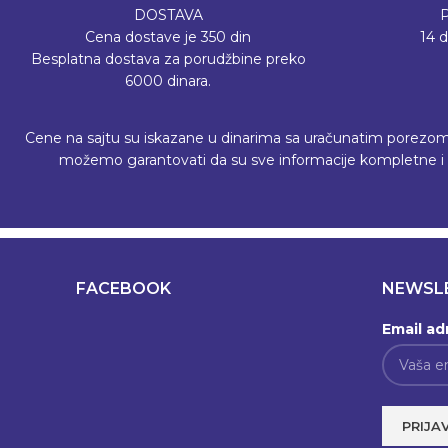
DOSTAVA
Cena dostave je 350 din
14 
Besplatna dostava za porudžbine preko
6000 dinara.
Cene na sajtu su iskazane u dinarima sa uračunatim porezom, a 
možemo garantovati da su sve informacije kompletne i b
FACEBOOK
NEWSL
Email ad