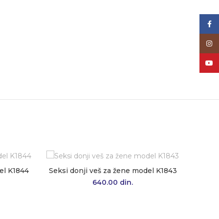
Face
Inst
YouT
el K1844
Seksi donji veš za žene model K1843
640.00
din.