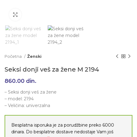
Klikni da uvećaš
Početna
Ženski
Seksi donji veš za žene M 2194
860.00
din.
– Seksi donji veš za žene
– model: 2194
– Veličina: univerzalna
Besplatna isporuka je za porudžbine preko 6000
dinara. Do besplatne dostave nedostaje Vam još