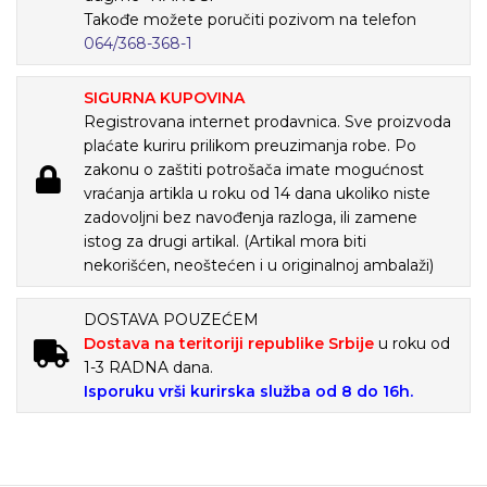
Takođe možete poručiti pozivom na telefon
064/368-368-1
SIGURNA KUPOVINA
Registrovana internet prodavnica. Sve proizvoda
plaćate kuriru prilikom preuzimanja robe. Po
zakonu o zaštiti potrošača imate mogućnost
vraćanja artikla u roku od 14 dana ukoliko niste
zadovoljni bez navođenja razloga, ili zamene
istog za drugi artikal. (Artikal mora biti
nekorišćen, neoštećen i u originalnoj ambalaži)
DOSTAVA POUZEĆEM
Dostava na teritoriji republike Srbije
u roku od
1-3 RADNA dana.
Isporuku vrši kurirska služba od 8 do 16h.