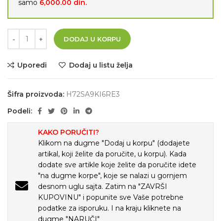
samo
6,000.00
din.
DODAJ U KORPU
Uporedi
Dodaj u listu želja
Šifra proizvoda:
H72SA9KI6RE3
Podeli:
KAKO PORUČITI?
Klikom na dugme "Dodaj u korpu" (dodajete
artikal, koji želite da poručite, u korpu). Kada
dodate sve artikle koje želite da poručite idete
"na dugme korpe", koje se nalazi u gornjem
desnom uglu sajta. Zatim na "ZAVRŠI
KUPOVINU" i popunite sve Vaše potrebne
podatke za isporuku. I na kraju kliknete na
dugme "NARUČI"