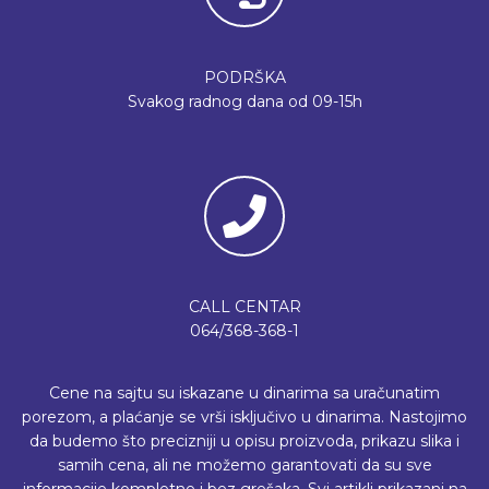
PODRŠKA
Svakog radnog dana od 09-15h
CALL CENTAR
064/368-368-1
Cene na sajtu su iskazane u dinarima sa uračunatim
porezom, a plaćanje se vrši isključivo u dinarima. Nastojimo
da budemo što precizniji u opisu proizvoda, prikazu slika i
samih cena, ali ne možemo garantovati da su sve
informacije kompletne i bez grešaka. Svi artikli prikazani na