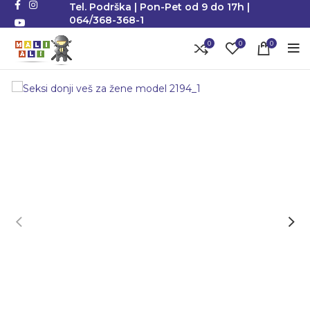
Tel. Podrška | Pon-Pet od 9 do 17h |
064/368-368-1
0
0
0