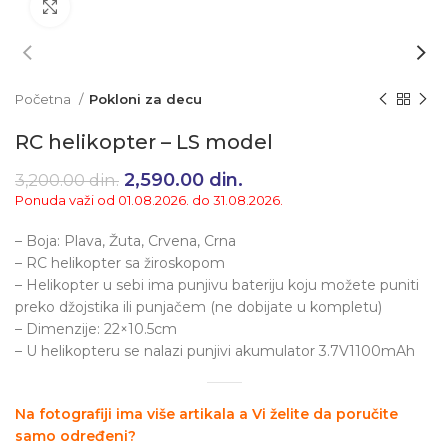
Klikni da uvećaš
Početna
Pokloni za decu
RC helikopter – LS model
Originalna cena je bila:
2,590.00
din.
Trenutna cena je:
3,200.00
din.
3,200.00 din..
2,590.00 din..
Ponuda važi od 01.08.2026. do 31.08.2026.
– Boja: Plava, Žuta, Crvena, Crna
– RC helikopter sa žiroskopom
– Helikopter u sebi ima punjivu bateriju koju možete puniti
preko džojstika ili punjačem (ne dobijate u kompletu)
– Dimenzije: 22×10.5cm
– U helikopteru se nalazi punjivi akumulator 3.7V1100mAh
Na fotografiji ima više artikala a Vi želite da poručite
samo određeni?