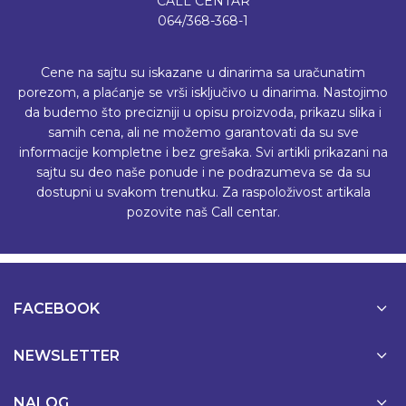
CALL CENTAR
064/368-368-1
Cene na sajtu su iskazane u dinarima sa uračunatim
porezom, a plaćanje se vrši isključivo u dinarima. Nastojimo
da budemo što precizniji u opisu proizvoda, prikazu slika i
samih cena, ali ne možemo garantovati da su sve
informacije kompletne i bez grešaka. Svi artikli prikazani na
sajtu su deo naše ponude i ne podrazumeva se da su
dostupni u svakom trenutku. Za raspoloživost artikala
pozovite naš Call centar.
FACEBOOK
NEWSLETTER
NALOG