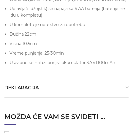
Upravljač (džojstik) se napaja sa 6 AA baterija (baterije ne
idu u kompletu)
U kompletu je uputstvo za upotrebu
Dužina:22cm
Visina:10.5cm
Vreme punjenja: 25-30min
U avionu se nalazi punjivi akumulator 3.7V1100mAh
DEKLARACIJA
MOŽDA ĆE VAM SE SVIDETI …