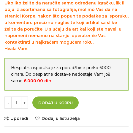
Ukoliko želite da naručite samo određenu igračku, lik ili
boju iz asortimana sa fotografija, molimo Vas da na
stranici Korpe, nakon što popunite podatke za isporuku,
u komentaru precizno naglasite koji artikal sa slike
želite da poručite. U slučaju da artikal koji ste naveli u
napomeni nemamo na stanju, operater će Vas
kontaktirati u najkraćem mogućem roku.
Hvala Vam.
Besplatna isporuka je za porudžbine preko 6000
dinara. Do besplatne dostave nedostaje Vam još
samo
6,000.00
din.
DODAJ U KORPU
Uporedi
Dodaj u listu želja