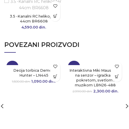
3.5 -Kanalni RC helikopter
44cm BR6608
4,590.00
din.
POVEZANI PROIZVODI
-27%
-23%
Decija torbica Demon
Interaktivna Miki Maus lutka
Hunter – LN445
na senzor – igračka sa
pokretom, svetlom i
1,090.00
Originalna cena
din.
Trenutna
1,500.00
din.
muzikom LBN26-488
je bila:
cena je:
1,500.00 din..
1,090.00 din..
2,300.00
Originalna cena
din.
Tre
2,990.00
din.
je bila:
cen
2,990.00 din..
2,300.