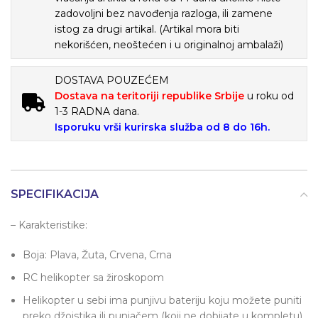
zadovoljni bez navođenja razloga, ili zamene
istog za drugi artikal. (Artikal mora biti
nekorišćen, neoštećen i u originalnoj ambalaži)
DOSTAVA POUZEĆEM
Dostava na teritoriji republike Srbije
u roku od
1-3 RADNA dana.
Isporuku vrši kurirska služba od 8 do 16h.
SPECIFIKACIJA
– Karakteristike:
Boja: Plava, Žuta, Crvena, Crna
RC helikopter sa žiroskopom
Helikopter u sebi ima punjivu bateriju koju možete puniti
preko džojstika ili punjačem (koji ne dobijate u kompletu)