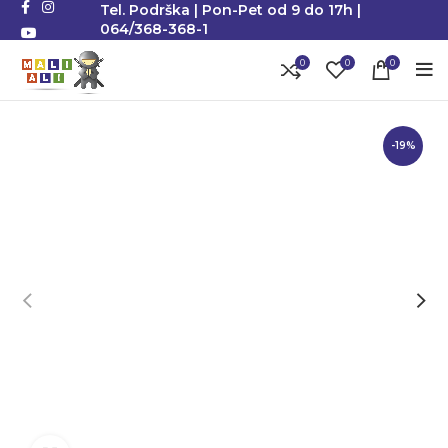
Tel. Podrška | Pon-Pet od 9 do 17h |
064/368-368-1
0
0
0
-19%