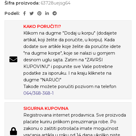
Šifra proizvoda:
63728uejsg64
Podeli:
KAKO PORUČITI?
Klikom na dugme "Dodaj u korpu" (dodajete
artikal, koji želite da poručite, u korpu). Kada
dodate sve artikle koje želite da poručite idete
"na dugme korpe", koje se nalazi u gornjem
desnom uglu sajta. Zatim na "ZAVRŠI
KUPOVINU" i popunite sve Vaše potrebne
podatke za isporuku. I na kraju kliknete na
dugme "NARUČI"
Takođe možete poručiti pozivom na telefon
064/368-368-1
SIGURNA KUPOVINA
Registrovana internet prodavnica. Sve proizvoda
plaćate kuriru prilikom preuzimanja robe. Po
zakonu o zaštiti potrošača imate mogućnost
vraćanja artikla u roku od 14 dana ukoliko niste