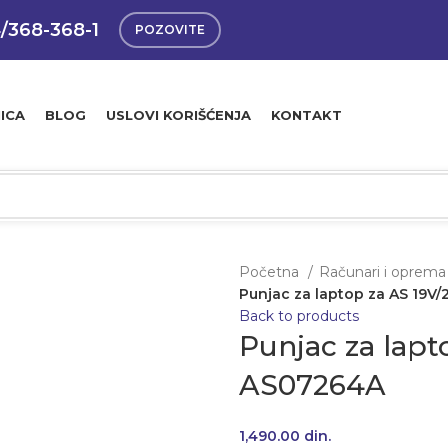
4/368-368-1
POZOVITE
ICA
BLOG
USLOVI KORIŠĆENJA
KONTAKT
Početna
Računari i oprem
Punjac za laptop za AS 19V/
Back to products
Punjac za lapt
AS07264A
1,490.00
din.