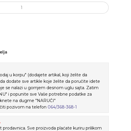
64A 5.5*2.5 AS07264A količina
elja
j u korpu" (dodajete artikal, koji želite da
ada dodate sve artikle koje želite da poručite idete
je se nalazi u gornjem desnom uglu sajta. Zatim
" i popunite sve Vaše potrebne podatke za
 kliknete na dugme "NARUČI"
iti pozivom na telefon
064/368-368-1
A
 prodavnica. Sve proizvoda plaćate kuriru prilikom