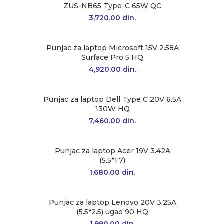
ZUS-NB65 Type-C 65W QC
3,720.00
din.
Punjac za laptop Microsoft 15V 2.58A
Surface Pro 5 HQ
4,920.00
din.
Punjac za laptop Dell Type C 20V 6.5A
130W HQ
7,460.00
din.
Punjac za laptop Acer 19V 3.42A
(5.5*1.7)
1,680.00
din.
Punjac za laptop Lenovo 20V 3.25A
(5.5*2.5) ugao 90 HQ