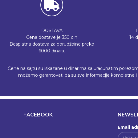
DOSTAVA
Cena dostave je 350 din
14 
Besplatna dostava za porudžbine preko
6000 dinara.
Cene na sajtu su iskazane u dinarima sa uračunatim porezom, a 
možemo garantovati da su sve informacije kompletne i b
FACEBOOK
NEWSL
Email ad