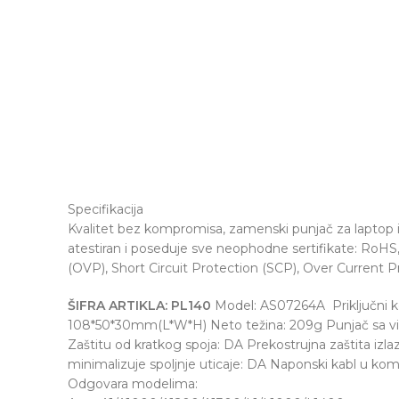
Specifikacija
Kvalitet bez kompromisa, zamenski punjač za laptop iz
atestiran i poseduje sve neophodne sertifikate: RoHS
(OVP), Short Circuit Protection (SCP), Over Current 
ŠIFRA ARTIKLA:
PL140
Model: AS07264A Priključni ko
108*50*30mm(L*W*H) Neto težina: 209g Punjač sa vis
Zaštitu od kratkog spoja: DA Prekostrujna zaštita iz
minimalizuje spoljnje uticaje: DA Naponski kabl u ko
Odgovara modelima: