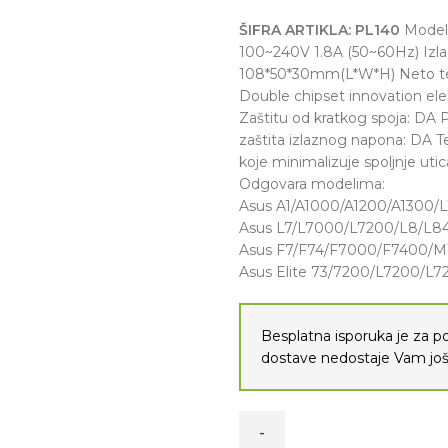
ŠIFRA ARTIKLA:
PL140
Model:
100~240V 1.8A (50~60Hz) Izla
108*50*30mm(L*W*H) Neto te
Double chipset innovation ele
Zaštitu od kratkog spoja: DA 
zaštita izlaznog napona: DA 
koje minimalizuje spoljnje ut
Odgovara modelima:
Asus A1/A1000/A1200/A1300/
Asus L7/L7000/L7200/L8/L8
Asus F7/F74/F7000/F7400/
Asus Elite 73/7200/L7200/
Besplatna isporuka je za 
dostave nedostaje Vam j