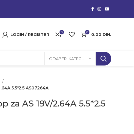
0
0
LOGIN / REGISTER
0.00
DIN.
ODABERI KATEGORIJU
a
2.64A 5.5*2.5 AS07264A
op za AS 19V/2.64A 5.5*2.5