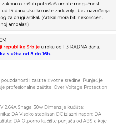
o zakonu o zaštiti potrošača imate mogućnost
ku od 14 dana ukoliko niste zadovoljni bez navođenja
tog za drugi artikal. (Artikal mora biti nekorišćen,
lnoj ambalaži)
ĆEM
ji republike Srbije
u roku od 1-3 RADNA dana.
ska služba od 8 do 16h.
ouzdanosti i zaštite životne sredine. Punjač je
je profesionalne zaštite: Over Voltage Protection
9V 2.64A Snaga: 50w Dimenzije kućišta:
ka: DA Visoko stabilisan DC izlazni napon: DA
zaštita: DA Otporno kućište punjača od ABS-a koje