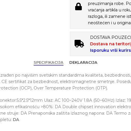
preuzimanja robe. P
vraćanja artikla u ro
razloga, ili zamene is
neoštećen i u origina
DOSTAVA POUZE
Dostava na teritori
Isporuku vrši kurir
SPECIFIKACIJA
DEKLARACIJA
rađen po najvišim svetskim standardima kvaliteta, bezbednosti, p
, CE sertifikat za bezbednost, elektromagnetne smetnje. Posedu
Protection (OCP), Over Temperature Protection (OTP).
nektor:5.5*2.5*12mm Ulaz: AC 100~240V 1.8A (50~60Hz) Izlaz: 1
okom efikašnošću >80%: DA Double chipset innovation elektroni
lazne struje: DA Prenaponska zaštita izlaznog napona: DA Termo 
mpletu:
DA