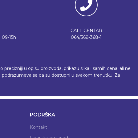
CALL CENTAR
 09-15h
064/368-368-1
recizniji u opisu proizvoda, prikazu slika i samih cena, ali ne
 ne podrazumeva se da su dostupni u svakom trenutku. Za
PODRŠKA
Kontakt
Isporuka proizvoda