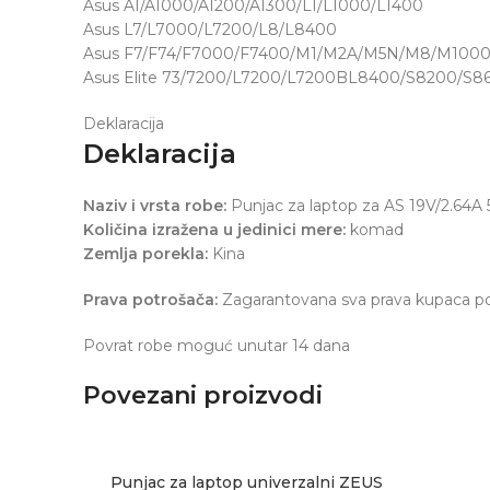
Asus A1/A1000/A1200/A1300/L1/L1000/L1400
Asus L7/L7000/L7200/L8/L8400
Asus F7/F74/F7000/F7400/M1/M2A/M5N/M8/M100
Asus Elite 73/7200/L7200/L7200BL8400/S8200/S8
Deklaracija
Deklaracija
Naziv i vrsta robe:
Punjac za laptop za AS 19V/2.64A 
Količina izražena u jedinici mere:
komad
Zemlja porekla:
Kina
Prava potrošača:
Zagarantovana sva prava kupaca po 
Povrat robe moguć unutar 14 dana
Povezani proizvodi
Punjac za laptop univerzalni ZEUS