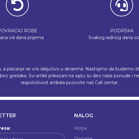
POVRAĆAJ ROBE
PODRŠKA
dana od dana prijema
Svakog radnog dana od
plaćanje se vrši isključivo u dinarima. Nastojimo da budemo što p
ez grešaka. Svi artikli prikazani na sajtu su deo naše ponude i
raspoloživost artikala pozovite naš Call centar.
ETTER
NALOG
resa:
Korpa
Plaćanje