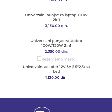
1,990.00
din.
Univerzalni punjac za laptop 120W
2in1
3,130.00
din.
Univerzalni punjac za laptop
100W/120W 2in1
2,350.00
din.
Univerzalni adapter 12V 3A(5.5*2.5) sa
Led
1,130.00
din.