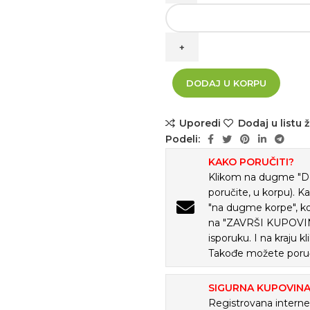
Punjac za laptop za AS 19V/2.
DODAJ U KORPU
Uporedi
Dodaj u listu ž
Podeli:
KAKO PORUČITI?
Klikom na dugme "Doda
poručite, u korpu). K
"na dugme korpe", ko
na "ZAVRŠI KUPOVINU
isporuku. I na kraju
Takođe možete poruč
SIGURNA KUPOVIN
Registrovana internet