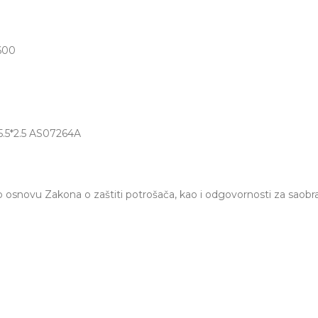
0
600
5.5*2.5 AS07264A
osnovu Zakona o zaštiti potrošača, kao i odgovornosti za saobr