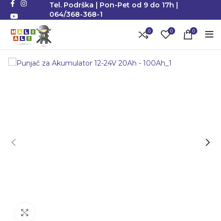
Tel. Podrška | Pon-Pet od 9 do 17h |
064/368-368-1
0
0
0
Klikni da uvećaš