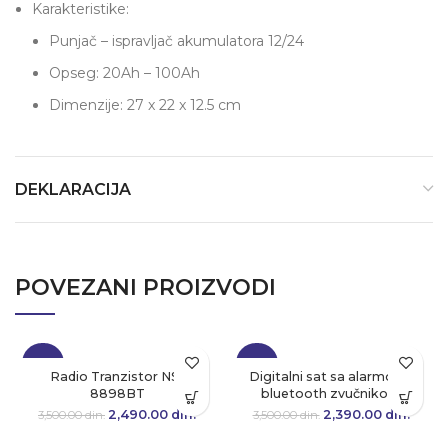
Karakteristike:
Punjač – ispravljač akumulatora 12/24
Opseg: 20Ah – 100Ah
Dimenzije: 27 x 22 x 12.5 cm
DEKLARACIJA
POVEZANI PROIZVODI
-29%
-32%
Radio Tranzistor NS-
Digitalni sat sa alarmom i
8898BT
bluetooth zvučnikom
2,490.00
Originalna cena
din.
Trenutna
2,390.00
Originalna cena
din.
Tre
3,500.00
din.
3,500.00
din.
je bila:
cena je:
je bila:
cen
3,500.00 din..
2,490.00 din..
3,500.00 din..
2,390.