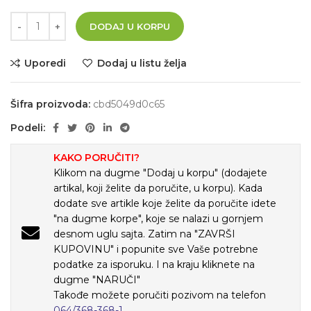
DODAJ U KORPU
Uporedi
Dodaj u listu želja
Šifra proizvoda:
cbd5049d0c65
Podeli:
KAKO PORUČITI?
Klikom na dugme "Dodaj u korpu" (dodajete
artikal, koji želite da poručite, u korpu). Kada
dodate sve artikle koje želite da poručite idete
"na dugme korpe", koje se nalazi u gornjem
desnom uglu sajta. Zatim na "ZAVRŠI
KUPOVINU" i popunite sve Vaše potrebne
podatke za isporuku. I na kraju kliknete na
dugme "NARUČI"
Takođe možete poručiti pozivom na telefon
064/368-368-1