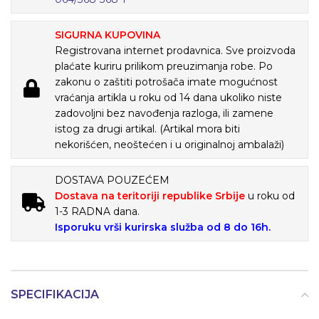
SIGURNA KUPOVINA
Registrovana internet prodavnica. Sve proizvoda
plaćate kuriru prilikom preuzimanja robe. Po
zakonu o zaštiti potrošača imate mogućnost
vraćanja artikla u roku od 14 dana ukoliko niste
zadovoljni bez navođenja razloga, ili zamene
istog za drugi artikal. (Artikal mora biti
nekorišćen, neoštećen i u originalnoj ambalaži)
DOSTAVA POUZEĆEM
Dostava na teritoriji republike Srbije
u roku od
1-3 RADNA dana.
Isporuku vrši kurirska služba od 8 do 16h.
SPECIFIKACIJA