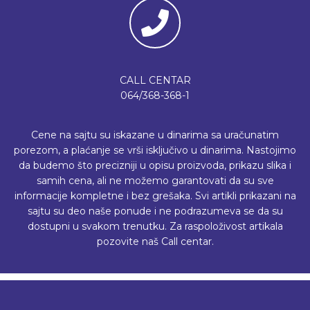
CALL CENTAR
064/368-368-1
Cene na sajtu su iskazane u dinarima sa uračunatim
porezom, a plaćanje se vrši isključivo u dinarima. Nastojimo
da budemo što precizniji u opisu proizvoda, prikazu slika i
samih cena, ali ne možemo garantovati da su sve
informacije kompletne i bez grešaka. Svi artikli prikazani na
sajtu su deo naše ponude i ne podrazumeva se da su
dostupni u svakom trenutku. Za raspoloživost artikala
pozovite naš Call centar.