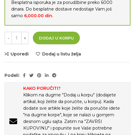
Besplatna isporuka je za porudžbine preko 6000
dinara. Do besplatne dostave nedostaje Vam još
samo
6,000.00
din.
DODAJ U KORPU
Uporedi
Dodaj u listu želja
Podeli:
KAKO PORUČITI?
Klikom na dugme "Dodaj u korpu" (dodajete
artikal, koji želite da poručite, u korpu). Kada
dodate sve artikle koje želite da poručite idete
"na dugme korpe", koje se nalazi u gornjem
desnom uglu sajta. Zatim na "ZAVRŠI
KUPOVINU" i popunite sve Vaše potrebne
podatke za isporuku. I na kraju kliknete na