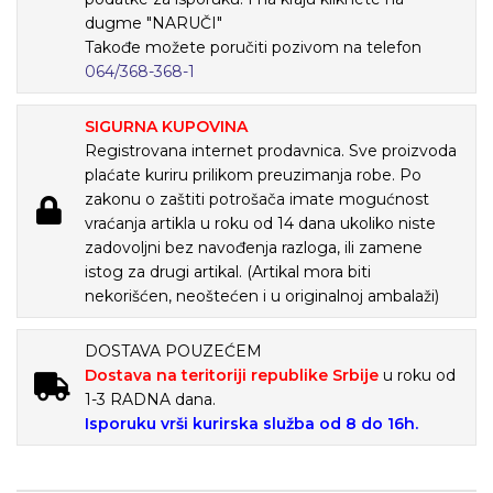
dugme "NARUČI"
Takođe možete poručiti pozivom na telefon
064/368-368-1
SIGURNA KUPOVINA
Registrovana internet prodavnica. Sve proizvoda
plaćate kuriru prilikom preuzimanja robe. Po
zakonu o zaštiti potrošača imate mogućnost
vraćanja artikla u roku od 14 dana ukoliko niste
zadovoljni bez navođenja razloga, ili zamene
istog za drugi artikal. (Artikal mora biti
nekorišćen, neoštećen i u originalnoj ambalaži)
DOSTAVA POUZEĆEM
Dostava na teritoriji republike Srbije
u roku od
1-3 RADNA dana.
Isporuku vrši kurirska služba od 8 do 16h.