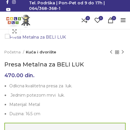
Tel. Podrška | Pon-Pet od 9 do 17h |
064/368-368-1
0
0
0
Klikni da uvećaš
Početna
Kuća i dvorište
Presa Metalna za BELI LUK
470.00
din.
Odlicna kvalitetna presa za luk.
Jednim potezom mrvi luk.
Materijal: Metal
Duzina: 16.5 cm