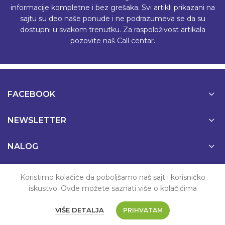
informacije kompletne i bez grešaka. Svi artikli prikazani na
sajtu su deo naše ponude i ne podrazumeva se da su
dostupni u svakom trenutku. Za raspoloživost artikala
pozovite naš Call centar.
FACEBOOK
NEWSLETTER
NALOG
PODRŠKA
Koristimo kolačiće da poboljšamo naš sajt i korisničko
iskustvo. Ovde možete saznati više o kolačićima
VIŠE DETALJA
PRIHVATAM
© 2022 MaliAli.rs | Sva prava zadržana.