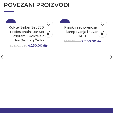
POVEZANI PROIZVODI
-28%
-29%
Koktel Sejker Set 750 ml |
Plinski reso prenosivi za
Profesionalni Bar Set za
kampovanja i kuvanja
Pripremu Koktela od
BACHE
Nerđajućeg Čelika
2,500.00
Originalna cena
din.
Tre
3,500.00
din.
je bila:
cen
4,250.00
Originalna cena
din.
Trenutna
5,930.00
din.
3,500.00 din..
2,500.
je bila:
cena je:
5,930.00 din..
4,250.00 din..