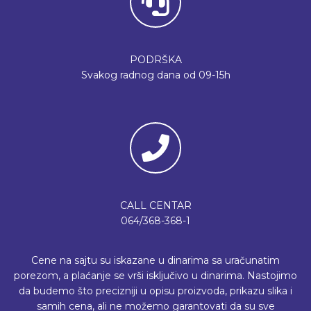
PODRŠKA
Svakog radnog dana od 09-15h
CALL CENTAR
064/368-368-1
Cene na sajtu su iskazane u dinarima sa uračunatim
porezom, a plaćanje se vrši isključivo u dinarima. Nastojimo
da budemo što precizniji u opisu proizvoda, prikazu slika i
samih cena, ali ne možemo garantovati da su sve